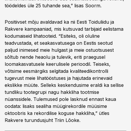
töödeldes üle 25 tuhande sea,” lisas Soorm.
Positiivset mõju avaldavad ka nii Eesti Toiduliidu ja
Rakvere kampaaniad, mis kutsuvad tarbijaid eelistama
kodumaiseid lihatooteid. “Esiteks, oli oluline
teadvustada, et seakasvatusega on Eestis seotud
paljud inimesed meie hulgast ja meie ostuotsusest
sõltub nende heaolu ja tulevik, eriti praegusel
loomakasvatusele keerulisele perioodil. Teiseks,
võtsime eesmärgiks selgitada kvaliteedikontrolli
tugevust meie lihatööstuses ja hajutada erinevaid
ekslikke müüte. Selleks keskendusime eraldi ka sellise
tundliku tootegrupi nagu hakkliha tootmise
nüanssidele. Tulemused pole lasknud ennast kaua
oodata: lisaks sealiha müügirekordile müüsime
oktoobris ka rekordilise koguse hakkliha,” ütles
Rakvere turundusjuht Triin Lõoke.