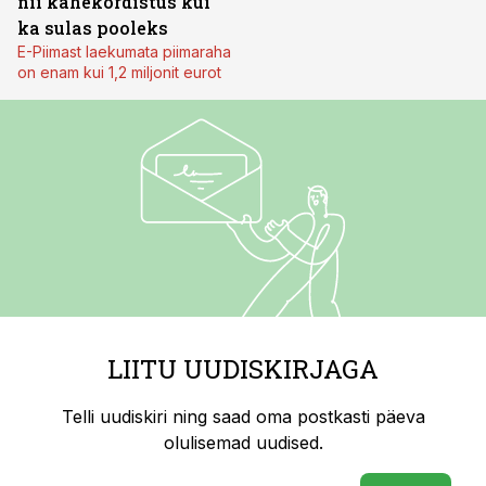
nii kahekordistus kui
ka sulas pooleks
E-Piimast laekumata piimaraha
on enam kui 1,2 miljonit eurot
LIITU UUDISKIRJAGA
Telli uudiskiri ning saad oma postkasti päeva
olulisemad uudised.