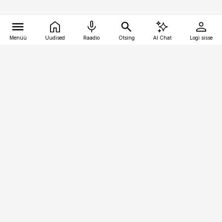
Menüü
Uudised
Raadio
Otsing
AI Chat
Logi sisse
Vana-Lõuna 39/1, 19094 Tallinn
(+372) 667 0111
pollumajandus@pollumajandus.ee
Telli
Reklaam
Firmast
Sisu kasutamisõigused
Ajakirjaniku
eetikakoodeks
Üldtingimused
Privaatsustingimused
Küpsiste poliitika
KKK