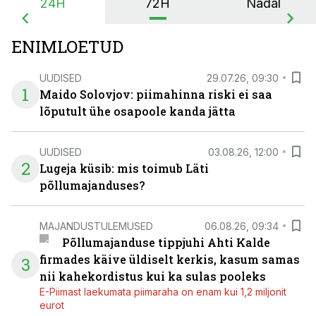
24H
72H
Nädal
ENIMLOETUD
UUDISED
29.07.26, 09:30
1
Maido Solovjov: piimahinna riski ei saa
lõputult ühe osapoole kanda jätta
UUDISED
03.08.26, 12:00
2
Lugeja küsib: mis toimub Läti
põllumajanduses?
MAJANDUSTULEMUSED
06.08.26, 09:34
Põllumajanduse tippjuhi Ahti Kalde
firmades käive üldiselt kerkis, kasum samas
3
nii kahekordistus kui ka sulas pooleks
E-Piimast laekumata piimaraha on enam kui 1,2 miljonit
eurot