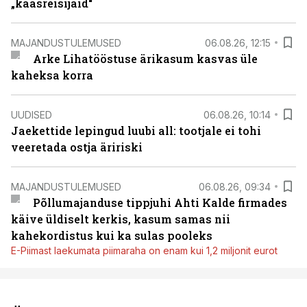
„kaasreisijaid“
MAJANDUSTULEMUSED
06.08.26, 12:15
Arke Lihatööstuse ärikasum kasvas üle
kaheksa korra
UUDISED
06.08.26, 10:14
Jaekettide lepingud luubi all: tootjale ei tohi
veeretada ostja äririski
MAJANDUSTULEMUSED
06.08.26, 09:34
Põllumajanduse tippjuhi Ahti Kalde firmades
käive üldiselt kerkis, kasum samas nii
kahekordistus kui ka sulas pooleks
E-Piimast laekumata piimaraha on enam kui 1,2 miljonit eurot