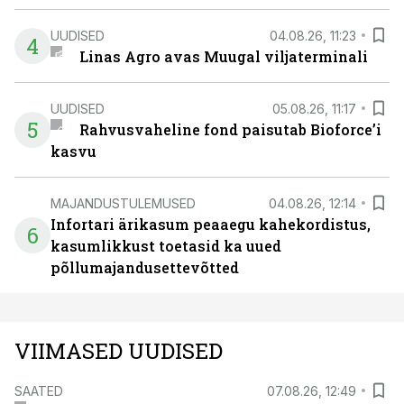
UUDISED
04.08.26, 11:23
4
Linas Agro avas Muugal viljaterminali
UUDISED
05.08.26, 11:17
5
Rahvusvaheline fond paisutab Bioforce’i
kasvu
MAJANDUSTULEMUSED
04.08.26, 12:14
Infortari ärikasum peaaegu kahekordistus,
6
kasumlikkust toetasid ka uued
põllumajandusettevõtted
VIIMASED UUDISED
SAATED
07.08.26, 12:49