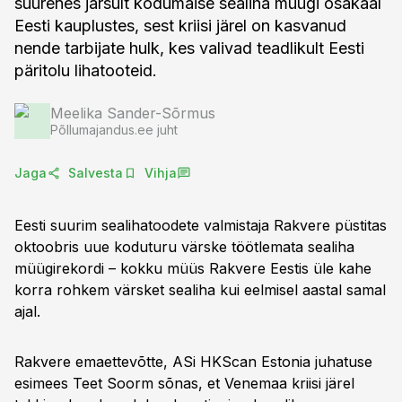
suurenes järsult kodumaise sealiha müügi osakaal
Eesti kauplustes, sest kriisi järel on kasvanud
nende tarbijate hulk, kes valivad teadlikult Eesti
päritolu lihatooteid.
Meelika Sander-Sõrmus
Põllumajandus.ee juht
Jaga
Salvesta
Vihja
Eesti suurim sealihatoodete valmistaja Rakvere püstitas
oktoobris uue koduturu värske töötlemata sealiha
müügirekordi – kokku müüs Rakvere Eestis üle kahe
korra rohkem värsket sealiha kui eelmisel aastal samal
ajal.
Rakvere emaettevõtte, ASi HKScan Estonia juhatuse
esimees Teet Soorm sõnas, et Venemaa kriisi järel