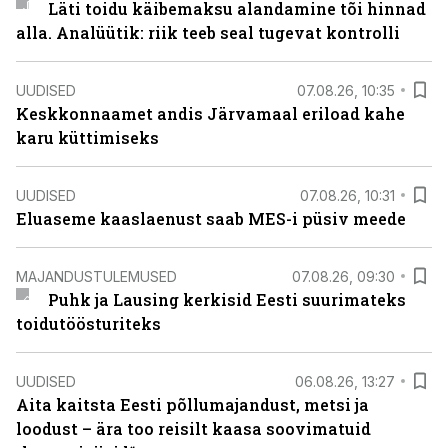
Läti toidu käibemaksu alandamine tõi hinnad
alla. Analüütik: riik teeb seal tugevat kontrolli
UUDISED
07.08.26, 10:35
Keskkonnaamet andis Järvamaal eriload kahe
karu küttimiseks
UUDISED
07.08.26, 10:31
Eluaseme kaaslaenust saab MES-i püsiv meede
MAJANDUSTULEMUSED
07.08.26, 09:30
Puhk ja Lausing kerkisid Eesti suurimateks
toidutöösturiteks
UUDISED
06.08.26, 13:27
Aita kaitsta Eesti põllumajandust, metsi ja
loodust – ära too reisilt kaasa soovimatuid