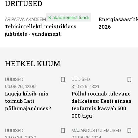
ÜRITUSED
8 akadeemilist tundi
Energiasäästli
ÄRIPÄEVA AKADEEMIA
Tehisintellekti meistriklass
2026
juhtidele - vundament
HETKEL KUUM
UUDISED
UUDISED
03.08.26, 12:00
31.07.26, 13:21
Lugeja küsib: mis
Põllul roomab tulevane
toimub Läti
delikatess: Eesti ainsas
põllumajanduses?
teofarmis kasvab 600
000 tigu
UUDISED
MAJANDUSTULEMUSED
29.07.26, 09:30
04.08.26, 12:14