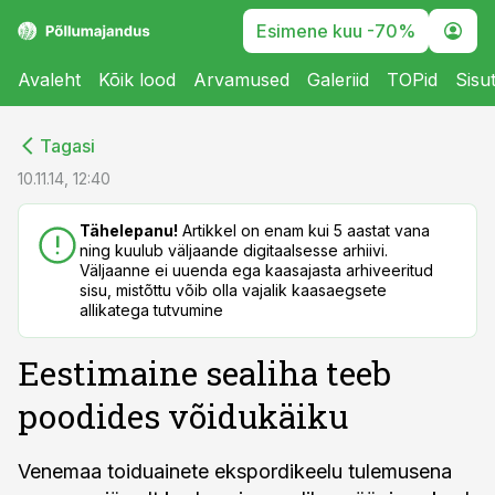
Esimene kuu -70%
Avaleht
Kõik lood
Arvamused
Galeriid
TOPid
Sisu
cebook
cebook
Tagasi
Twitter)
Twitter)
10.11.14, 12:40
kedIn
kedIn
Tähelepanu!
Artikkel on enam kui 5 aastat vana
ning kuulub väljaande digitaalsesse arhiivi.
ail
ail
Väljaanne ei uuenda ega kaasajasta arhiveeritud
sisu, mistõttu võib olla vajalik kaasaegsete
k
k
allikatega tutvumine
Eestimaine sealiha teeb
poodides võidukäiku
Venemaa toiduainete ekspordikeelu tulemusena