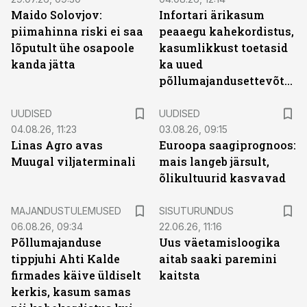
Maido Solovjov:
Infortari ärikasum
piimahinna riski ei saa
peaaegu kahekordistus,
lõputult ühe osapoole
kasumlikkust toetasid
kanda jätta
ka uued
põllumajandusettevõtted
UUDISED
UUDISED
04.08.26, 11:23
03.08.26, 09:15
Linas Agro avas
Euroopa saagiprognoos:
Muugal viljaterminali
mais langeb järsult,
õlikultuurid kasvavad
ST
MAJANDUSTULEMUSED
SISUTURUNDUS
06.08.26, 09:34
22.06.26, 11:16
Põllumajanduse
Uus väetamisloogika
tippjuhi Ahti Kalde
aitab saaki paremini
firmades käive üldiselt
kaitsta
kerkis, kasum samas