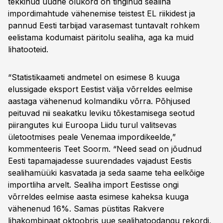
tekkinud uudne olukord on tinginud sealiha
impordimahtude vähenemise teistest EL riikidest ja
pannud Eesti tarbijad varasemast tuntavalt rohkem
eelistama kodumaist päritolu sealiha, aga ka muid
lihatooteid.
“Statistikaameti andmetel on esimese 8 kuuga
elussigade eksport Eestist välja võrreldes eelmise
aastaga vähenenud kolmandiku võrra. Põhjused
peituvad nii seakatku leviku tõkestamisega seotud
piirangutes kui Euroopa Liidu turul valitsevas
ületootmises peale Venemaa impordikeelde,”
kommenteeris Teet Soorm. “Need sead on jõudnud
Eesti tapamajadesse suurendades vajadust Eestis
sealihamüüki kasvatada ja seda saame teha eelkõige
importliha arvelt. Sealiha import Eestisse ongi
võrreldes eelmise aasta esimese kaheksa kuuga
vähenenud 16%. Samas püstitas Rakvere
lihakombinaat oktoobris uue sealihatoodangu rekordi,