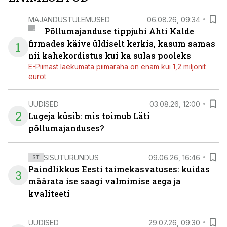
MAJANDUSTULEMUSED
06.08.26, 09:34
Põllumajanduse tippjuhi Ahti Kalde
firmades käive üldiselt kerkis, kasum samas
1
nii kahekordistus kui ka sulas pooleks
E-Piimast laekumata piimaraha on enam kui 1,2 miljonit
eurot
UUDISED
03.08.26, 12:00
2
Lugeja küsib: mis toimub Läti
põllumajanduses?
SISUTURUNDUS
09.06.26, 16:46
ST
Paindlikkus Eesti taimekasvatuses: kuidas
3
määrata ise saagi valmimise aega ja
kvaliteeti
UUDISED
29.07.26, 09:30