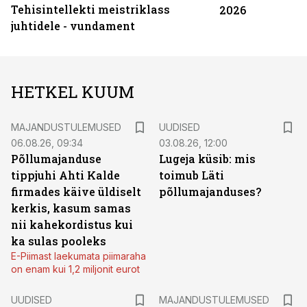
Tehisintellekti meistriklass
2026
juhtidele - vundament
HETKEL KUUM
MAJANDUSTULEMUSED
UUDISED
06.08.26, 09:34
03.08.26, 12:00
Põllumajanduse
Lugeja küsib: mis
tippjuhi Ahti Kalde
toimub Läti
firmades käive üldiselt
põllumajanduses?
kerkis, kasum samas
nii kahekordistus kui
ka sulas pooleks
E-Piimast laekumata piimaraha
on enam kui 1,2 miljonit eurot
UUDISED
MAJANDUSTULEMUSED