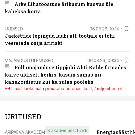
Arke Lihatööstuse ärikasum kasvas üle
kaheksa korra
UUDISED
06.08.26, 10:14
Jaekettide lepingud luubi all: tootjale ei tohi
veeretada ostja äririski
MAJANDUSTULEMUSED
06.08.26, 09:34
Põllumajanduse tippjuhi Ahti Kalde firmades
käive üldiselt kerkis, kasum samas nii
kahekordistus kui ka sulas pooleks
E-Piimast laekumata piimaraha on enam kui 1,2 miljonit eurot
ÜRITUSED
8 akadeemilist tundi
Energiasäästli
ÄRIPÄEVA AKADEEMIA