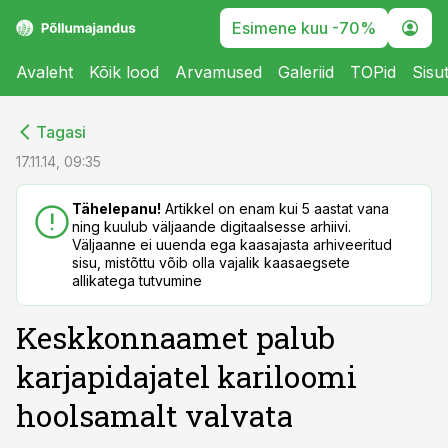
Esimene kuu -70%
Avaleht
Kõik lood
Arvamused
Galeriid
TOPid
Sisu
cebook
cebook
Tagasi
Twitter)
Twitter)
17.11.14, 09:35
kedIn
kedIn
Tähelepanu!
Artikkel on enam kui 5 aastat vana
ning kuulub väljaande digitaalsesse arhiivi.
ail
ail
Väljaanne ei uuenda ega kaasajasta arhiveeritud
sisu, mistõttu võib olla vajalik kaasaegsete
k
k
allikatega tutvumine
Keskkonnaamet palub
karjapidajatel kariloomi
hoolsamalt valvata