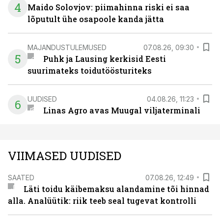
4
Maido Solovjov: piimahinna riski ei saa
lõputult ühe osapoole kanda jätta
MAJANDUSTULEMUSED
07.08.26, 09:30
5
Puhk ja Lausing kerkisid Eesti
suurimateks toidutöösturiteks
UUDISED
04.08.26, 11:23
6
Linas Agro avas Muugal viljaterminali
VIIMASED UUDISED
SAATED
07.08.26, 12:49
Läti toidu käibemaksu alandamine tõi hinnad
alla. Analüütik: riik teeb seal tugevat kontrolli