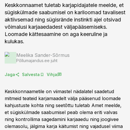
Keskkonnaamet tuletab karjapidajatele meelde, et
sügiskülmade saabumisel on kariloomad tavalisest
aktiivsemad ning sügisrände instinkti ajel otsivad
võimalusi karjaaedadest väljapääsemiseks.
Loomade kättesaamine on aga keeruline ja
kulukas.
Meelika Sander-Sõrmus
Põllumajandus.ee juht
Jaga
Salvesta
Vihja
Keskkonnaametile on viimastel nädalatel saadetud
mitmeid teateid karjamaadelt välja pääsenud loomade
kahjustuste kohta ning seetõttu tuletab Amet meelde,
et sügiskülmade saabumisel peab olema eriti valvas
ning kontrollima sagedamini karjaaedu ning joogivee
olemasolu, jälgima karja käitumist ning vajadusel viima