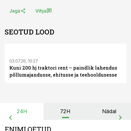
Jaga
Vihja
SEOTUD LOOD
ST
03.07.26, 10:27
Kuni 200 hj traktori rent – paindlik lahendus
põllumajandusse, ehitusse ja teehooldusesse
24H
72H
Nädal
ENIMLOETUD