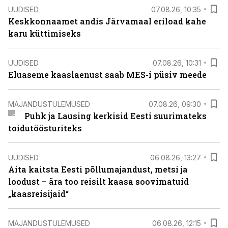
UUDISED
07.08.26, 10:35
Keskkonnaamet andis Järvamaal eriload kahe
karu küttimiseks
UUDISED
07.08.26, 10:31
Eluaseme kaaslaenust saab MES-i püsiv meede
MAJANDUSTULEMUSED
07.08.26, 09:30
Puhk ja Lausing kerkisid Eesti suurimateks
toidutöösturiteks
UUDISED
06.08.26, 13:27
Aita kaitsta Eesti põllumajandust, metsi ja
loodust – ära too reisilt kaasa soovimatuid
„kaasreisijaid“
MAJANDUSTULEMUSED
06.08.26, 12:15