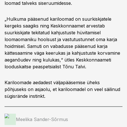
loomad talveks siseruumidesse.
„Hulkuma pääsenud kariloomad on suurkiskjatele
kergeks saagiks ning Keskkonnaamet arvestab
suurkiskjate tekitatud kahjustuste hüvitamisel
loomaomaniku hoolsust ja vastutustunnet oma karja
hoidmisel. Samuti on vabadusse pääsenud karja
kättesaamine väga keerukas ja kahjustuste korvamine
aeganõudev ning kulukas,“ ütles Keskkonnaameti
looduskaitse peaspetsialist Tõnu Talvi.
Kariloomade aedadest väljapääsemise üheks
põhjuseks on asjaolu, et kariloomadel on veel säilinud
sügisrände instinkt.
Meelika Sander-Sõrmus