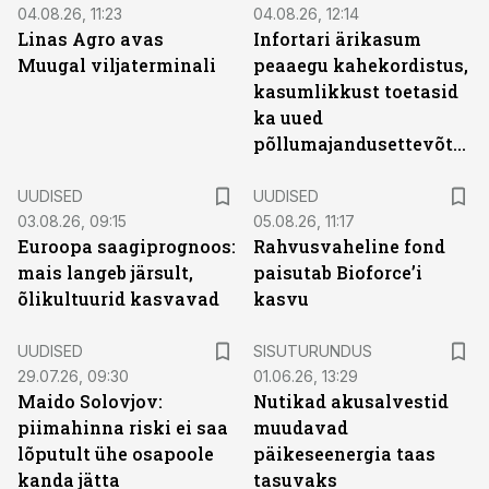
04.08.26, 11:23
04.08.26, 12:14
Linas Agro avas
Infortari ärikasum
Muugal viljaterminali
peaaegu kahekordistus,
kasumlikkust toetasid
ka uued
põllumajandusettevõtted
UUDISED
UUDISED
03.08.26, 09:15
05.08.26, 11:17
Euroopa saagiprognoos:
Rahvusvaheline fond
mais langeb järsult,
paisutab Bioforce’i
õlikultuurid kasvavad
kasvu
ST
UUDISED
SISUTURUNDUS
29.07.26, 09:30
01.06.26, 13:29
Maido Solovjov:
Nutikad akusalvestid
piimahinna riski ei saa
muudavad
lõputult ühe osapoole
päikeseenergia taas
kanda jätta
tasuvaks