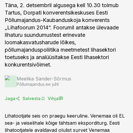
Täna, 2. detsembril algusega kell 10.30 toimub
Tartus, Dorpati konverentsikeskuses Eesti
Põllumajandus-Kaubanduskoja konverents
„Lihafoorum 2014“. Foorumil antakse ülevaade
lihaturu suundumustest erinevate
loomakasvatusharude lõikes,
põllumajanduspoliitika meetmetest lihasektori
toetuseks ja analüüsitakse Eesti lihasektori
konkurentsivõimet.
Meelika Sander-Sõrmus
Põllumajandus.ee juht
Jaga
Salvesta
Vihja
Lihatootjate seis on praegu keeruline. Venemaa oli EL
sea- ja veiselihale kõige tähtsam eksporditurg. Eesti
lihatootjatele avaldavad olulist survet Venemaa