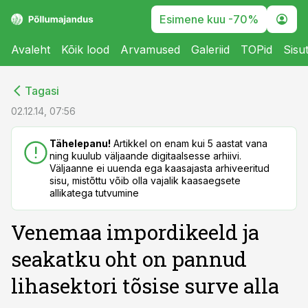
Esimene kuu -70%
Avaleht
Kõik lood
Arvamused
Galeriid
TOPid
Sisu
cebook
cebook
Tagasi
Twitter)
Twitter)
02.12.14, 07:56
kedIn
kedIn
Tähelepanu!
Artikkel on enam kui 5 aastat vana
ning kuulub väljaande digitaalsesse arhiivi.
ail
ail
Väljaanne ei uuenda ega kaasajasta arhiveeritud
sisu, mistõttu võib olla vajalik kaasaegsete
k
k
allikatega tutvumine
Venemaa impordikeeld ja
seakatku oht on pannud
lihasektori tõsise surve alla