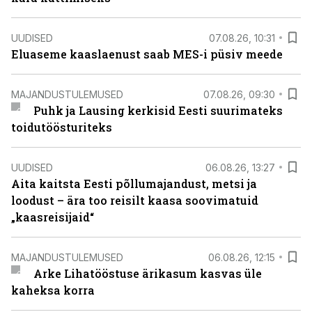
UUDISED
07.08.26, 10:31
Eluaseme kaaslaenust saab MES-i püsiv meede
MAJANDUSTULEMUSED
07.08.26, 09:30
Puhk ja Lausing kerkisid Eesti suurimateks
toidutöösturiteks
UUDISED
06.08.26, 13:27
Aita kaitsta Eesti põllumajandust, metsi ja
loodust – ära too reisilt kaasa soovimatuid
„kaasreisijaid“
MAJANDUSTULEMUSED
06.08.26, 12:15
Arke Lihatööstuse ärikasum kasvas üle
kaheksa korra