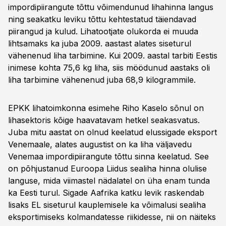
impordipiirangute tõttu võimendunud lihahinna langus
ning seakatku leviku tõttu kehtestatud täiendavad
piirangud ja kulud. Lihatootjate olukorda ei muuda
lihtsamaks ka juba 2009. aastast alates siseturul
vähenenud liha tarbimine. Kui 2009. aastal tarbiti Eestis
inimese kohta 75,6 kg liha, siis möödunud aastaks oli
liha tarbimine vähenenud juba 68,9 kilogrammile.
EPKK lihatoimkonna esimehe Riho Kaselo sõnul on
lihasektoris kõige haavatavam hetkel seakasvatus.
Juba mitu aastat on olnud keelatud elussigade eksport
Venemaale, alates augustist on ka liha väljavedu
Venemaa impordipiirangute tõttu sinna keelatud. See
on põhjustanud Euroopa Liidus sealiha hinna olulise
languse, mida viimastel nädalatel on üha enam tunda
ka Eesti turul. Sigade Aafrika katku levik raskendab
lisaks EL siseturul kauplemisele ka võimalusi sealiha
eksportimiseks kolmandatesse riikidesse, nii on näiteks