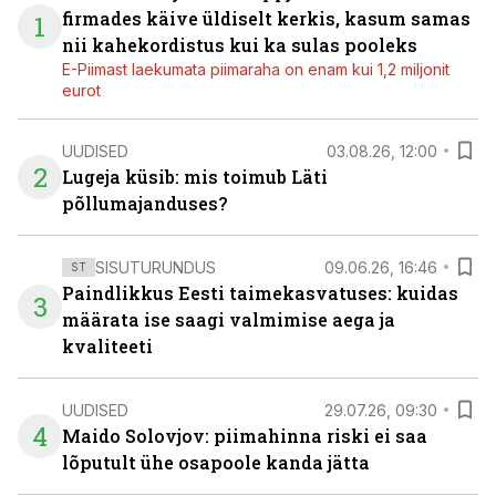
firmades käive üldiselt kerkis, kasum samas
1
nii kahekordistus kui ka sulas pooleks
E-Piimast laekumata piimaraha on enam kui 1,2 miljonit
eurot
UUDISED
03.08.26, 12:00
2
Lugeja küsib: mis toimub Läti
põllumajanduses?
SISUTURUNDUS
09.06.26, 16:46
ST
Paindlikkus Eesti taimekasvatuses: kuidas
3
määrata ise saagi valmimise aega ja
kvaliteeti
UUDISED
29.07.26, 09:30
4
Maido Solovjov: piimahinna riski ei saa
lõputult ühe osapoole kanda jätta