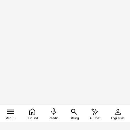
Menüü
Uudised
Raadio
Otsing
AI Chat
Logi sisse