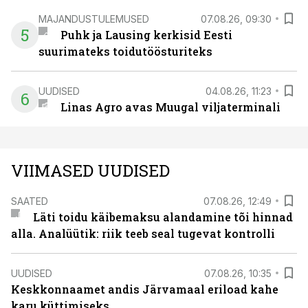
MAJANDUSTULEMUSED
07.08.26, 09:30
5
Puhk ja Lausing kerkisid Eesti
suurimateks toidutöösturiteks
UUDISED
04.08.26, 11:23
6
Linas Agro avas Muugal viljaterminali
VIIMASED UUDISED
SAATED
07.08.26, 12:49
Läti toidu käibemaksu alandamine tõi hinnad
alla. Analüütik: riik teeb seal tugevat kontrolli
UUDISED
07.08.26, 10:35
Keskkonnaamet andis Järvamaal eriload kahe
karu küttimiseks