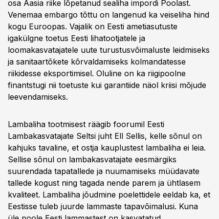
osa Aasia riike lõpetanud sealiha impordi Poolast.
Venemaa embargo tõttu on langenud ka veiseliha hind
kogu Euroopas. Vajalik on Eesti ametiasutuste
igakülgne toetus Eesti lihatootjatele ja
loomakasvatajatele uute turustusvõimaluste leidmiseks
ja sanitaartõkete kõrvaldamiseks kolmandatesse
riikidesse eksportimisel. Oluline on ka riigipoolne
finantstugi nii toetuste kui garantiide näol kriisi mõjude
leevendamiseks.
Lambaliha tootmisest räägib foorumil Eesti
Lambakasvatajate Seltsi juht Ell Sellis, kelle sõnul on
kahjuks tavaline, et ostja kauplustest lambaliha ei leia.
Sellise sõnul on lambakasvatajate eesmärgiks
suurendada tapatallede ja nuumamiseks müüdavate
tallede kogust ning tagada nende parem ja ühtlasem
kvaliteet. Lambaliha jõudmine poelettidele eeldab ka, et
Eestisse tuleb juurde lammaste tapavõimalusi. Kuna
üle poole Eesti lammastest on kasvatatud