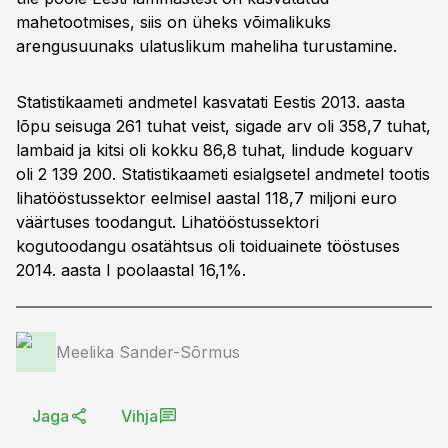
mahetootmises, siis on üheks võimalikuks
arengusuunaks ulatuslikum maheliha turustamine.
Statistikaameti andmetel kasvatati Eestis 2013. aasta
lõpu seisuga 261 tuhat veist, sigade arv oli 358,7 tuhat,
lambaid ja kitsi oli kokku 86,8 tuhat, lindude koguarv
oli 2 139 200. Statistikaameti esialgsetel andmetel tootis
lihatööstussektor eelmisel aastal 118,7 miljoni euro
väärtuses toodangut. Lihatööstussektori
kogutoodangu osatähtsus oli toiduainete tööstuses
2014. aasta I poolaastal 16,1%.
Meelika Sander-Sõrmus
Jaga
Vihja