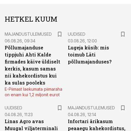
HETKEL KUUM
MAJANDUSTULEMUSED
UUDISED
06.08.26, 09:34
03.08.26, 12:00
Põllumajanduse
Lugeja küsib: mis
tippjuhi Ahti Kalde
toimub Läti
firmades käive üldiselt
põllumajanduses?
kerkis, kasum samas
nii kahekordistus kui
ka sulas pooleks
E-Piimast laekumata piimaraha
on enam kui 1,2 miljonit eurot
UUDISED
MAJANDUSTULEMUSED
04.08.26, 11:23
04.08.26, 12:14
Linas Agro avas
Infortari ärikasum
Muugal viljaterminali
peaaegu kahekordistus,