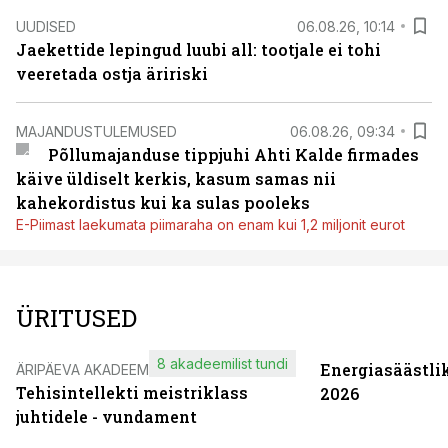
UUDISED
06.08.26, 10:14
Jaekettide lepingud luubi all: tootjale ei tohi
veeretada ostja äririski
MAJANDUSTULEMUSED
06.08.26, 09:34
Põllumajanduse tippjuhi Ahti Kalde firmades
käive üldiselt kerkis, kasum samas nii
kahekordistus kui ka sulas pooleks
E-Piimast laekumata piimaraha on enam kui 1,2 miljonit eurot
ÜRITUSED
8 akadeemilist tundi
Energiasäästli
ÄRIPÄEVA AKADEEMIA
Tehisintellekti meistriklass
2026
juhtidele - vundament