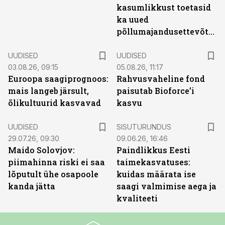
kasumlikkust toetasid
ka uued
põllumajandusettevõtted
UUDISED
UUDISED
03.08.26, 09:15
05.08.26, 11:17
Euroopa saagiprognoos:
Rahvusvaheline fond
mais langeb järsult,
paisutab Bioforce’i
õlikultuurid kasvavad
kasvu
ST
UUDISED
SISUTURUNDUS
29.07.26, 09:30
09.06.26, 16:46
Maido Solovjov:
Paindlikkus Eesti
piimahinna riski ei saa
taimekasvatuses:
lõputult ühe osapoole
kuidas määrata ise
kanda jätta
saagi valmimise aega ja
kvaliteeti