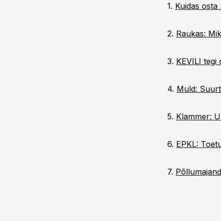
1.
Kuidas osta 
2.
Raukas: Miks
3.
KEVILI tegi
4.
Muld: Suurt
5.
Klammer: Uu
6.
EPKL: Toetu
7.
Põllumajandu