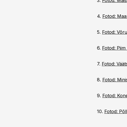
3.
Fotod: Mais
4.
Fotod: Maam
5.
Fotod: Võr
6.
Fotod: Piim 
7.
Fotod: Väät
8.
Fotod: Mini
9.
Fotod: Kon
10.
Fotod: Põ