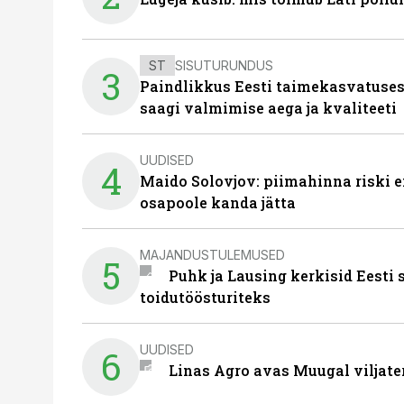
ST
SISUTURUNDUS
3
Paindlikkus Eesti taimekasvatuses
saagi valmimise aega ja kvaliteeti
UUDISED
4
Maido Solovjov: piimahinna riski ei
osapoole kanda jätta
MAJANDUSTULEMUSED
5
Puhk ja Lausing kerkisid Eesti
toidutöösturiteks
UUDISED
6
Linas Agro avas Muugal viljate