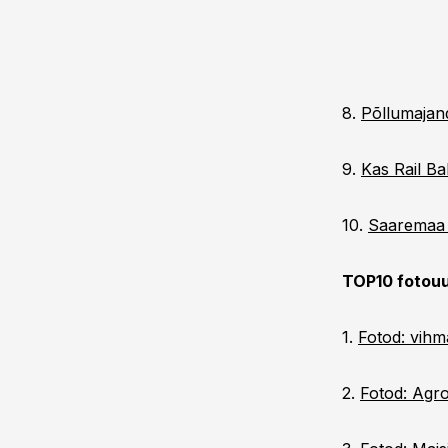
8.
Põllumajand
9.
Kas Rail Ba
10.
Saaremaa a
TOP10 fotouud
1.
Fotod: vihma
2.
Fotod: Agro