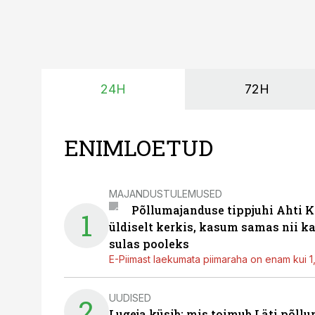
24H
72H
ENIMLOETUD
MAJANDUSTULEMUSED
Põllumajanduse tippjuhi Ahti K
1
üldiselt kerkis, kasum samas nii k
sulas pooleks
E-Piimast laekumata piimaraha on enam kui 1,2
UUDISED
2
Lugeja küsib: mis toimub Läti põll