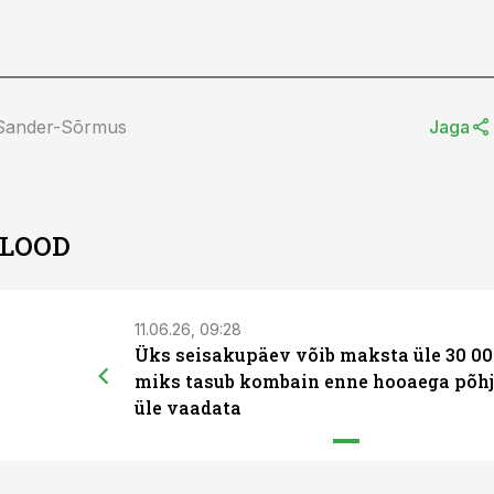
 Sander-Sõrmus
Jaga
 LOOD
11.06.26, 09:28
Üks seisakupäev võib maksta üle 30 00
miks tasub kombain enne hooaega põhj
üle vaadata