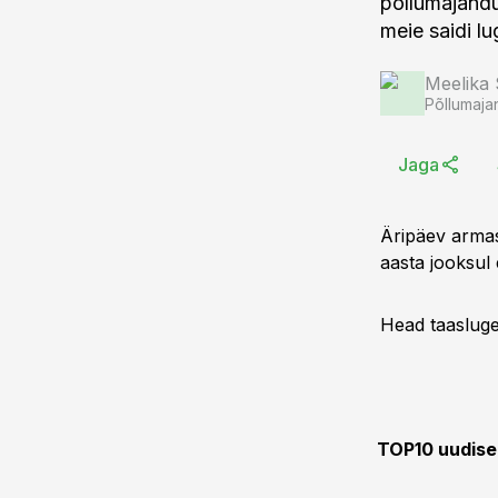
põllumajandu
meie saidi lu
Meelika
Põllumaja
Jaga
Äripäev armas
aasta jooksul 
Head taaslugem
TOP10 uudised