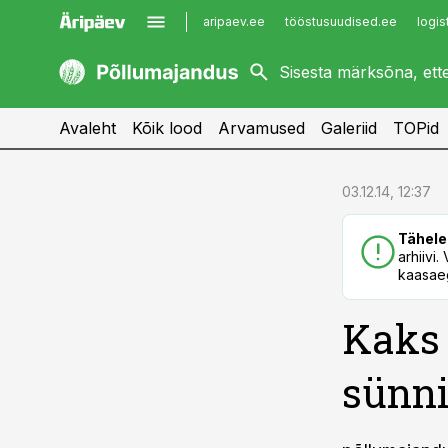
aripaev.ee
tööstusuudised.ee
logis
kaubandus.ee
imelineajalugu.ee
kinnisvarauudised.ee
imelineteadus.ee
Avaleht
Kõik lood
Arvamused
Galeriid
TOPid
cebook
cebook
03.12.14, 12:37
Twitter)
Twitter)
Tähele
kedIn
kedIn
arhiivi
kaasaeg
ail
ail
Kaks 
k
k
sünni