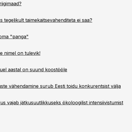
riigimaad?
 tegelikult taimekaitsevahenditeta ei saa?
 oma "panga"
e nimel on tulevik!
el aastal on suund koostööle
ste vähendamine surub Eesti toidu konkurentsist välja
s vajab jätkusuutlikkuseks ökoloogilist intensiivistumist