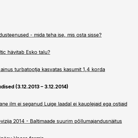
usteenused - mida teha ise, mis osta sisse?
ltic hävitab Esko talu?
inus turbatootja kasvatas kasumit 1,4 korda
ised (3.12.2013 – 3.12.2014)
ne ilm ei seganud Luige laadal ei kauplejaid ega ostjaid
vizija 2014 - Baltimaade suurim põllumajandusnäitus