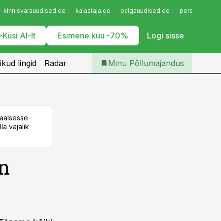
Iseteenindus
kinnisvarauudised.ee
kalastaja.ee
palgauudised.ee
personaliuudi
Telli Põllumajandus
Küsi AI-lt
Esimene kuu -70%
Logi sisse
ikud lingid
Radar
Minu Põllumajandus
taalsesse
la vajalik
on