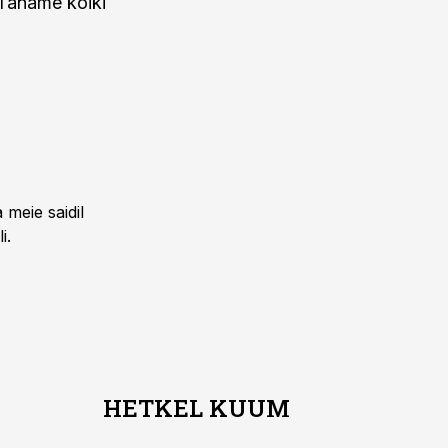
 Täname kõiki
 meie saidil
i.
HETKEL KUUM