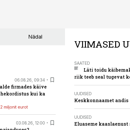
Nädal
VIIMASED U
SAATED
Läti toidu käibema
riik teeb seal tugevat k
06.08.26, 09:34
alde firmades käive
ahekordistus kui ka
UUDISED
Keskkonnaamet andis J
 miljonit eurot
UUDISED
03.08.26, 12:00
Eluaseme kaaslaenust 
umajanduses?