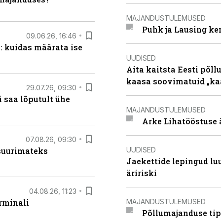
MAJANDUSTULEMUSED
Puhk ja Lausing ke
09.06.26, 16:46
: kuidas määrata ise
UUDISED
Aita kaitsta Eesti põllu
kaasa soovimatuid „kaa
29.07.26, 09:30
 saa lõputult ühe
MAJANDUSTULEMUSED
Arke Lihatööstuse 
07.08.26, 09:30
UUDISED
 suurimateks
Jaekettide lepingud luub
äririski
04.08.26, 11:23
MAJANDUSTULEMUSED
rminali
Põllumajanduse tip