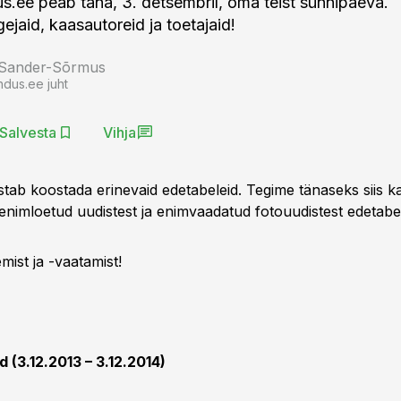
s.ee peab täna, 3. detsembril, oma teist sünnipäeva.
gejaid, kaasautoreid ja toetajaid!
 Sander-Sõrmus
ndus.ee juht
Salvesta
Vihja
tab koostada erinevaid edetabeleid. Tegime tänaseks siis ka
enimloetud uudistest ja enimvaadatud fotouudistest edetabel
ist ja -vaatamist!
 (3.12.2013 – 3.12.2014)