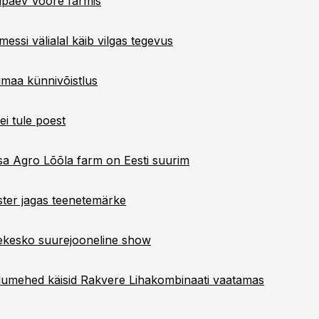
ipäev Voore farmis
essi välialal käib vilgas tegevus
umaa künnivõistlus
ei tule poest
sa Agro Lõõla farm on Eesti suurim
ster jagas teenetemärke
ekesko suurejooneline show
llumehed käisid Rakvere Lihakombinaati vaatamas