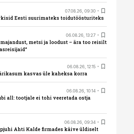
07.08.26, 09:30
rkisid Eesti suurimateks toidutöösturiteks
06.08.26, 13:27
majandust, metsi ja loodust – ära too reisilt
sreisijaid“
06.08.26, 12:15
ärikasum kasvas üle kaheksa korra
06.08.26, 10:14
i all: tootjale ei tohi veeretada ostja
06.08.26, 09:34
pjuhi Ahti Kalde firmades käive üldiselt