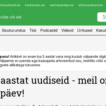
tikauudised.ee
kaubandus.ee
raamatupidaja.ee
ehitusuudised.ee
Infopank
Radar
Sisuturundus
Töö
Podcastid
Videod
Üritused
Kasul
panu!
Artikkel on enam kui 5 aastat vana ning kuulub väljaande digi
. Väljaanne ei uuenda ega kaasajasta arhiveeritud sisu, mistõttu võib ol
sete allikatega tutvumine
aastat uudiseid - meil 
päev!