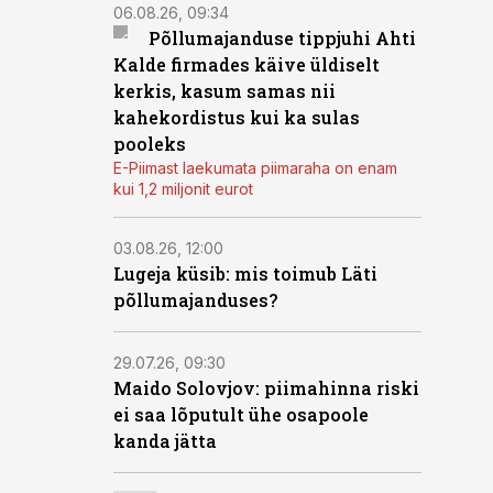
06.08.26, 09:34
Põllumajanduse tippjuhi Ahti
Kalde firmades käive üldiselt
kerkis, kasum samas nii
kahekordistus kui ka sulas
pooleks
E-Piimast laekumata piimaraha on enam
kui 1,2 miljonit eurot
03.08.26, 12:00
Lugeja küsib: mis toimub Läti
põllumajanduses?
29.07.26, 09:30
Maido Solovjov: piimahinna riski
ei saa lõputult ühe osapoole
kanda jätta