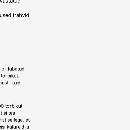
avastatud
m
used trahvid.
l oli lubatud
torbikut.
must, kuid
90 torbikut.
 ei tea
st sellega, et
si kalureid ja