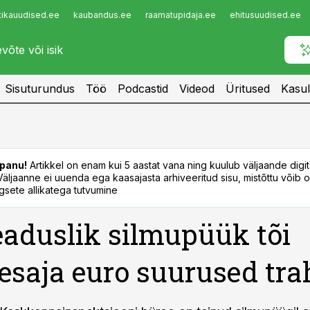
tikauudised.ee
kaubandus.ee
raamatupidaja.ee
ehitusuudised.ee
Infopank
Radar
Sisuturundus
Töö
Podcastid
Videod
Üritused
Kasul
panu!
Artikkel on enam kui 5 aastat vana ning kuulub väljaande digi
. Väljaanne ei uuenda ega kaasajasta arhiveeritud sisu, mistõttu võib ol
sete allikatega tutvumine
aduslik silmupüük tõi
saja euro suurused tra