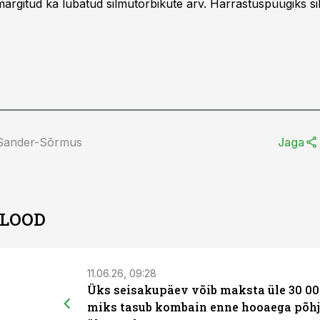
märgitud ka lubatud silmutorbikute arv. Harrastuspüügiks s
 Sander-Sõrmus
Jaga
 LOOD
11.06.26, 09:28
Üks seisakupäev võib maksta üle 30 00
miks tasub kombain enne hooaega põhj