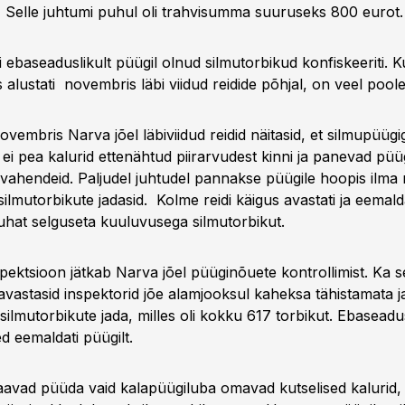
. Selle juhtumi puhul oli trahvisumma suuruseks 800 eurot.
 ebaseaduslikult püügil olnud silmutorbikud konfiskeeriti. 
 alustati novembris läbi viidud reidide põhjal, on veel poole
ovembris Narva jõel läbiviidud reidid näitasid, et silmupüügig
 ei pea kalurid ettenähtud piirarvudest kinni ja panevad pü
ahendeid. Paljudel juhtudel pannakse püügile hoopis ilma 
 silmutorbikute jadasid. Kolme reidi käigus avastati ja eemald
uhat selguseta kuuluvusega silmutorbikut.
ektsioon jätkab Narva jõel püüginõuete kontrollimist. Ka s
vastasid inspektorid jõe alamjooksul kaheksa tähistamata j
ilmutorbikute jada, milles oli kokku 617 torbikut. Ebaseadus
d eemaldati püügilt.
aavad püüda vaid kalapüügiluba omavad kutselised kalurid,