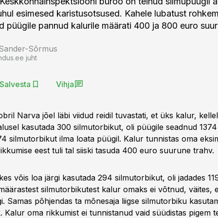
Keskkonnainspektsiooni büroo on teinud silmupüügil 
uhul esimesed karistusotsused. Kahele lubatust rohke
id püügile pannud kalurile määrati 400 ja 800 euro suur
 Sander-Sõrmus
ndus.ee juht
Salvesta
Vihja
obril Narva jõel läbi viidud reidil tuvastati, et üks kalur, kelle
lusel kasutada 300 silmutorbikut, oli püügile seadnud 1374 
4 silmutorbikut ilma loata püügil. Kalur tunnistas oma eksi
kkumise eest tuli tal siiski tasuda 400 euro suurune trahv.
, kes võis loa järgi kasutada 294 silmutorbikut, oli jadades 11
äärastest silmutorbikutest kalur omaks ei võtnud, väites, et
i. Samas põhjendas ta mõnesaja liigse silmutorbiku kasutami
k. Kalur oma rikkumist ei tunnistanud vaid süüdistas pigem tei