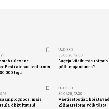
UUDISED
:21
03.08.26, 12:00
oomab tulevane
Lugeja küsib: mis toimub 
s: Eesti ainsas teofarmis
põllumajanduses?
00 000 tigu
UUDISED
9:15
30.07.26, 12:00
saagiprognoos: mais
Väetisetootjad hoiatavad
rsult, õlikultuurid
kliimareform võib tõsta