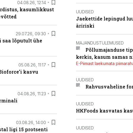
04.08.26, 12:14
rdistus, kasumlikkust
UUDISED
evõtted
Jaekettide lepingud luub
äririski
29.07.26, 09:30
 saa lõputult ühe
MAJANDUSTULEMUSED
Põllumajanduse tip
kerkis, kasum samas ni
E-Piimast laekumata piimaraha
05.08.26, 11:17
ioforce’i kasvu
UUDISED
Rahvusvaheline fon
04.08.26, 11:23
rminali
UUDISED
HKFoods kasvatas kas
03.08.26, 14:00
UUDISED
al ligi 15 protsenti