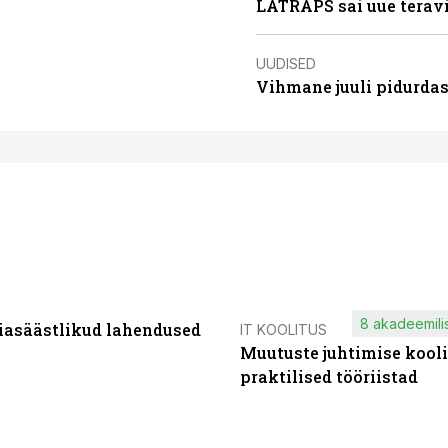
LATRAPS sai uue teravi
UUDISED
Vihmane juuli pidurdas
8 akadeemilis
iasäästlikud lahendused
IT KOOLITUS
Muutuste juhtimise kooli
praktilised tööriistad