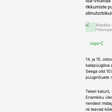
Ida-Virumaa 
rikkumiste p
silmutorbiku
Meelika
Põllumaja
Jaga
14. ja 15. okto
kalapüügiloa a
Seega olid 107
püüginõuete ri
Teisel kaluril
Enamikku ülem
nendest midag
nii teevad kõi