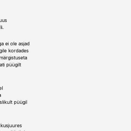
Kuus
li.
a ei ole asjad
ügile kordades
märgistuseta
ati püügilt
el
a
likult püügil
 kusjuures