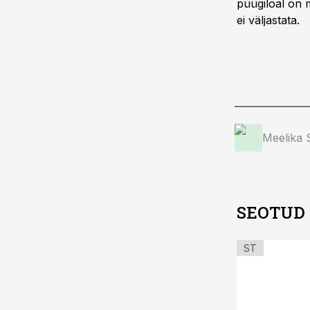
püügiloal on 
ei väljastata.
Meelika
SEOTUD
ST