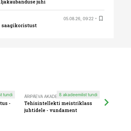
ljakaubanduse juhi
05.08.26, 09:22
 saagikoristust
t tundi
8 akadeemilist tundi
ÄRIPÄEVA AKADEEMIA
IT KOOLIT
tus -
Tehisintellekti meistriklass
Muutuste
juhtidele - vundament
praktilis