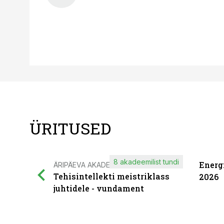
ÜRITUSED
8 akadeemilist tundi
Energ
ÄRIPÄEVA AKADEEMIA
Tehisintellekti meistriklass
2026
juhtidele - vundament