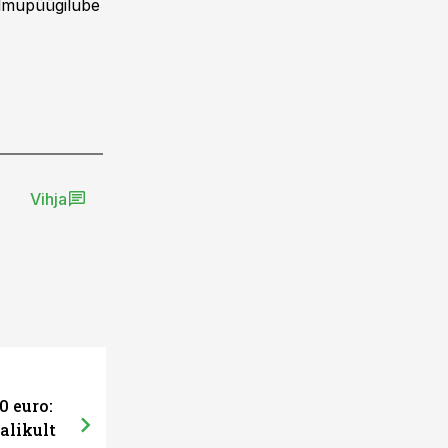
ilmupüügilube
Vihja
0 euro:
alikult