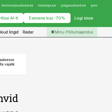
Iseteenindus
kinnisvarauudised.ee
kalastaja.ee
palgauudised.ee
personaliuudi
Telli Põllumajandus
Küsi AI-lt
Esimene kuu -70%
Logi sisse
ikud lingid
Radar
Minu Põllumajandus
taalsesse
la vajalik
hvid