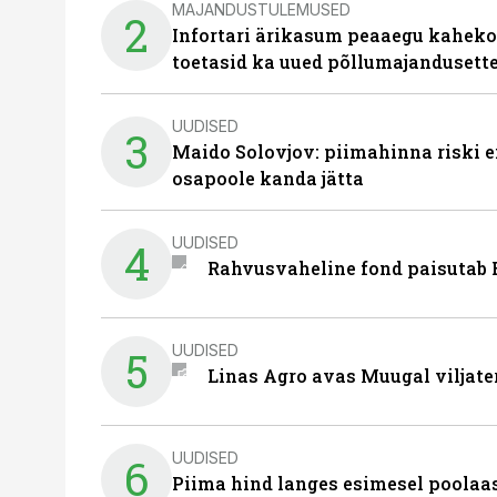
MAJANDUSTULEMUSED
2
Infortari ärikasum peaaegu kaheko
toetasid ka uued põllumajandusett
UUDISED
3
Maido Solovjov: piimahinna riski ei
osapoole kanda jätta
UUDISED
4
Rahvusvaheline fond paisutab B
UUDISED
5
Linas Agro avas Muugal viljate
UUDISED
6
Piima hind langes esimesel poolaast