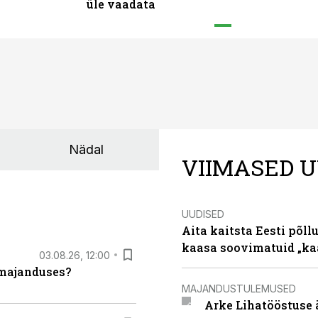
üle vaadata
Nädal
VIIMASED U
UUDISED
Aita kaitsta Eesti põllu
kaasa soovimatuid „kaa
03.08.26, 12:00
umajanduses?
MAJANDUSTULEMUSED
Arke Lihatööstuse 