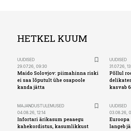
HETKEL KUUM
UUDISED
UUDISED
29.07.26, 09:30
31.07.26, 13
Maido Solovjov: piimahinna riski
Põllul r
ei saa lõputult ühe osapoole
delikates
kanda jätta
kasvab 6
MAJANDUSTULEMUSED
UUDISED
04.08.26, 12:14
03.08.26, 0
Infortari ärikasum peaaegu
Euroopa 
kahekordistus, kasumlikkust
langeb jä