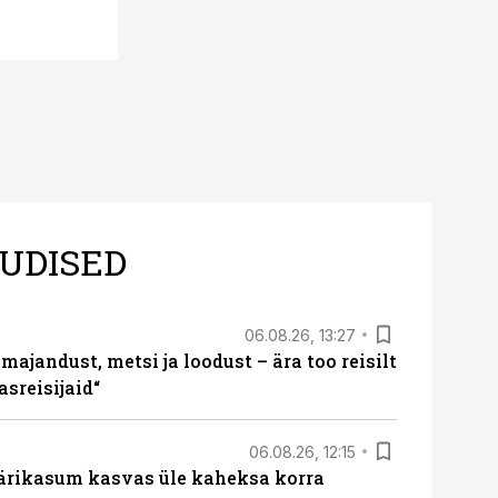
UDISED
06.08.26, 13:27
majandust, metsi ja loodust – ära too reisilt
sreisijaid“
06.08.26, 12:15
ärikasum kasvas üle kaheksa korra