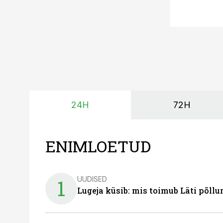
24H
72H
ENIMLOETUD
UUDISED
1
Lugeja küsib: mis toimub Läti põll