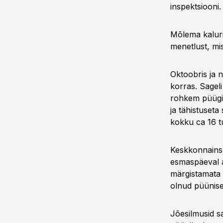
inspektsiooni
Mõlema kaluri
menetlust, mis
Oktoobris ja n
korras. Sageli
rohkem püügiv
ja tähistuseta
kokku ca 16 t
Keskkonnainsp
esmaspäeval a
märgistamata s
olnud püünise
Jõesilmusid s