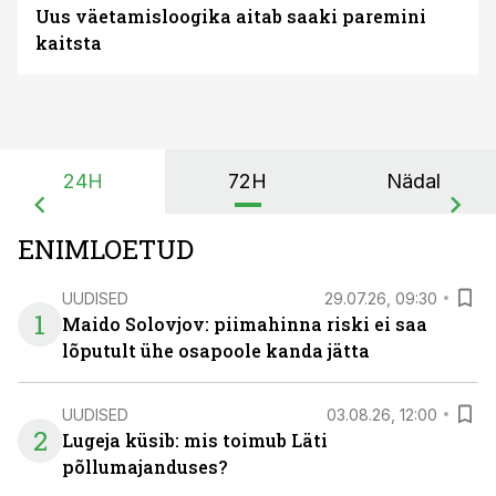
Uus väetamisloogika aitab saaki paremini
kaitsta
24H
72H
Nädal
ENIMLOETUD
UUDISED
29.07.26, 09:30
1
Maido Solovjov: piimahinna riski ei saa
lõputult ühe osapoole kanda jätta
UUDISED
03.08.26, 12:00
2
Lugeja küsib: mis toimub Läti
põllumajanduses?