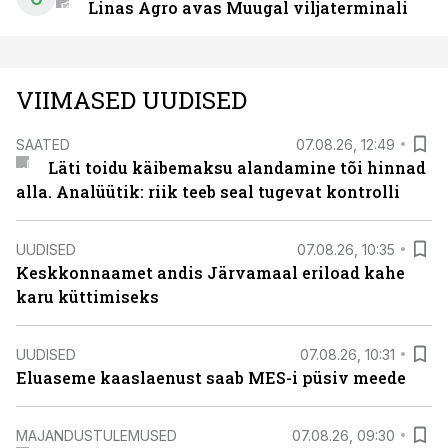
Linas Agro avas Muugal viljaterminali
VIIMASED UUDISED
SAATED
07.08.26, 12:49
Läti toidu käibemaksu alandamine tõi hinnad
alla. Analüütik: riik teeb seal tugevat kontrolli
UUDISED
07.08.26, 10:35
Keskkonnaamet andis Järvamaal eriload kahe
karu küttimiseks
UUDISED
07.08.26, 10:31
Eluaseme kaaslaenust saab MES-i püsiv meede
MAJANDUSTULEMUSED
07.08.26, 09:30