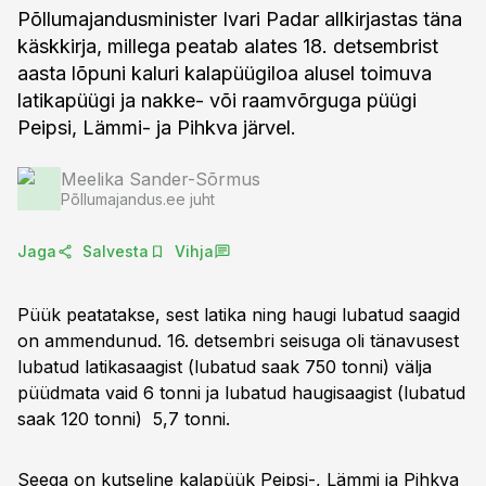
Põllumajandusminister Ivari Padar allkirjastas täna
käskkirja, millega peatab alates 18. detsembrist
aasta lõpuni kaluri kalapüügiloa alusel toimuva
latikapüügi ja nakke- või raamvõrguga püügi
Peipsi, Lämmi- ja Pihkva järvel.
Meelika Sander-Sõrmus
Põllumajandus.ee juht
Jaga
Salvesta
Vihja
Püük peatatakse, sest latika ning haugi lubatud saagid
on ammendunud. 16. detsembri seisuga oli tänavusest
lubatud latikasaagist (lubatud saak 750 tonni) välja
püüdmata vaid 6 tonni ja lubatud haugisaagist (lubatud
saak 120 tonni) 5,7 tonni.
Seega on kutseline kalapüük Peipsi-, Lämmi ja Pihkva