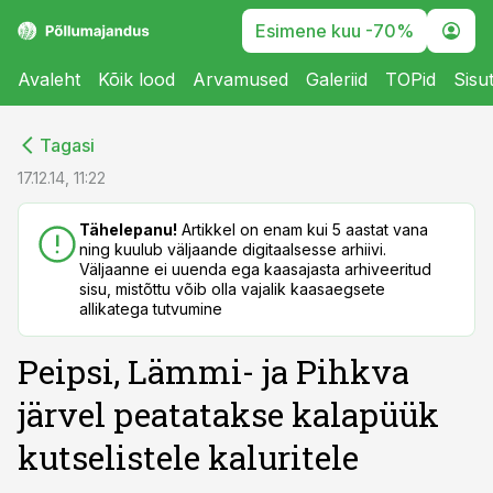
Esimene kuu -70%
Avaleht
Kõik lood
Arvamused
Galeriid
TOPid
Sisu
cebook
cebook
Tagasi
Twitter)
Twitter)
17.12.14, 11:22
kedIn
kedIn
Tähelepanu!
Artikkel on enam kui 5 aastat vana
ning kuulub väljaande digitaalsesse arhiivi.
ail
ail
Väljaanne ei uuenda ega kaasajasta arhiveeritud
sisu, mistõttu võib olla vajalik kaasaegsete
k
k
allikatega tutvumine
Peipsi, Lämmi- ja Pihkva
järvel peatatakse kalapüük
kutselistele kaluritele