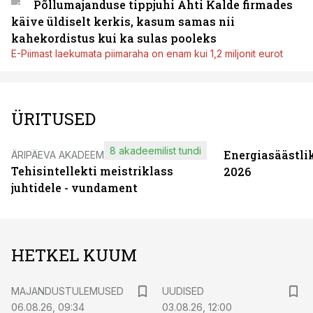
Põllumajanduse tippjuhi Ahti Kalde firmades
käive üldiselt kerkis, kasum samas nii
kahekordistus kui ka sulas pooleks
E-Piimast laekumata piimaraha on enam kui 1,2 miljonit eurot
ÜRITUSED
8 akadeemilist tundi
Energiasäästli
ÄRIPÄEVA AKADEEMIA
Tehisintellekti meistriklass
2026
juhtidele - vundament
HETKEL KUUM
MAJANDUSTULEMUSED
UUDISED
06.08.26, 09:34
03.08.26, 12:00