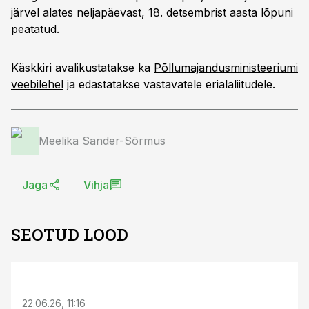
järvel alates neljapäevast, 18. detsembrist aasta lõpuni
peatatud.
Käskkiri avalikustatakse ka
Põllumajandusministeeriumi
veebilehel
ja edastatakse vastavatele erialaliitudele.
Meelika Sander-Sõrmus
Jaga
Vihja
SEOTUD LOOD
ST
22.06.26, 11:16