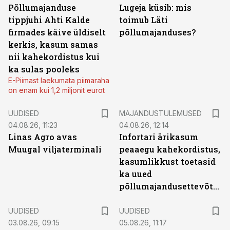
Põllumajanduse
Lugeja küsib: mis
tippjuhi Ahti Kalde
toimub Läti
firmades käive üldiselt
põllumajanduses?
kerkis, kasum samas
nii kahekordistus kui
ka sulas pooleks
E-Piimast laekumata piimaraha
on enam kui 1,2 miljonit eurot
UUDISED
MAJANDUSTULEMUSED
04.08.26, 11:23
04.08.26, 12:14
Linas Agro avas
Infortari ärikasum
Muugal viljaterminali
peaaegu kahekordistus,
kasumlikkust toetasid
ka uued
põllumajandusettevõtted
UUDISED
UUDISED
03.08.26, 09:15
05.08.26, 11:17