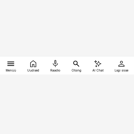
Menüü
Uudised
Raadio
Otsing
AI Chat
Logi sisse
Vana-Lõuna 39/1, 19094 Tallinn
(+372) 667 0111
pollumajandus@pollumajandus.ee
Telli
Reklaam