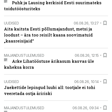
Puhk ja Lausing kerkisid Eesti suurimateks
toidutöösturiteks
UUDISED
06.08.26, 13:27
Aita kaitsta Eesti põllumajandust, metsi ja
loodust – ära too reisilt kaasa soovimatuid
„kaasreisijaid“
MAJANDUSTULEMUSED
06.08.26, 12:15
Arke Lihatööstuse ärikasum kasvas üle
kaheksa korra
UUDISED
06.08.26, 10:14
Jaekettide lepingud luubi all: tootjale ei tohi
veeretada ostja äririski
MAJANDUSTULEMUSED
06.08.26, 09:34