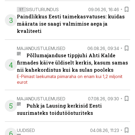
SISUTURUNDUS
09.06.26, 16:46
ST
Paindlikkus Eesti taimekasvatuses: kuidas
3
määrata ise saagi valmimise aega ja
kvaliteeti
MAJANDUSTULEMUSED
06.08.26, 09:34
Põllumajanduse tippjuhi Ahti Kalde
firmades käive üldiselt kerkis, kasum samas
4
nii kahekordistus kui ka sulas pooleks
E-Piimast laekumata piimaraha on enam kui 1,2 miljonit
eurot
MAJANDUSTULEMUSED
07.08.26, 09:30
5
Puhk ja Lausing kerkisid Eesti
suurimateks toidutöösturiteks
UUDISED
04.08.26, 11:23
6