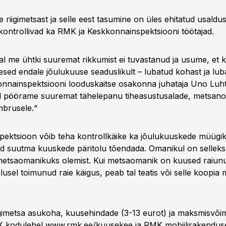
riigimetsast ja selle eest tasumine on üles ehitatud usaldus
 kontrollivad ka RMK ja Keskkonnainspektsiooni töötajad.
tal me ühtki suuremat rikkumist ei tuvastanud ja usume, et 
sed endale jõulukuuse seaduslikult – lubatud kohast ja lubat
nnainspektsiooni looduskaitse osakonna juhataja Uno Luht
el pöörame suuremat tähelepanu tiheasustusalade, metsano
mbrusele.“
ektsioon võib teha kontrollkäike ka jõulukuuskede müügik
d suutma kuuskede päritolu tõendada. Omanikul on sellek
metsaomanikuks olemist. Kui metsaomanik on kuused raiun
lusel toimunud raie käigus, peab tal teatis või selle koopi
.
riigimetsa asukoha, kuusehindade (3-13 eurot) ja maksmisvõi
K kodulehel
www.rmk.ee/kuusekee ja
RMK mobiilirakenduse