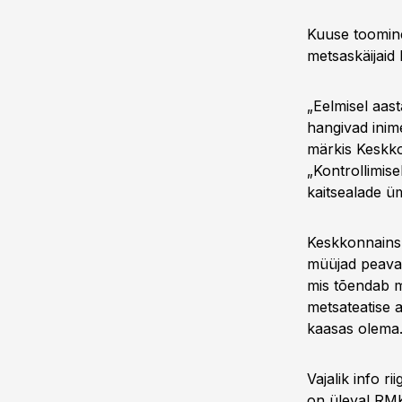
Kuuse toomine 
metsaskäijaid
„Eelmisel aas
hangivad inime
märkis Keskko
„Kontrollimis
kaitsealade ü
Keskkonnainsp
müüjad peava
mis tõendab 
metsateatise a
kaasas olema
Vajalik info 
on üleval RM