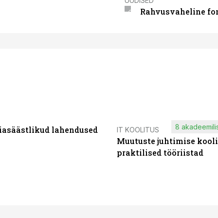
UUDISED
Rahvusvaheline fon
8 akadeemilis
iasäästlikud lahendused
IT KOOLITUS
Muutuste juhtimise kooli
praktilised tööriistad