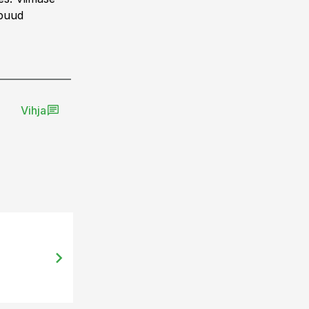
upuud
Vihja