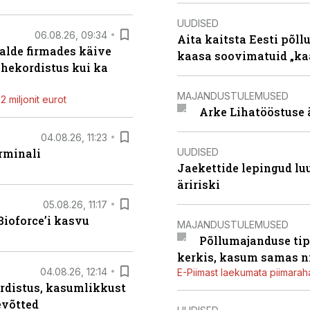
UUDISED
06.08.26, 09:34
Aita kaitsta Eesti põllu
alde firmades käive
kaasa soovimatuid „kaa
ahekordistus kui ka
MAJANDUSTULEMUSED
 miljonit eurot
Arke Lihatööstuse 
04.08.26, 11:23
UUDISED
rminali
Jaekettide lepingud luub
äririski
05.08.26, 11:17
ioforce’i kasvu
MAJANDUSTULEMUSED
Põllumajanduse tip
kerkis, kasum samas ni
04.08.26, 12:14
E-Piimast laekumata piimaraha
rdistus, kasumlikkust
evõtted