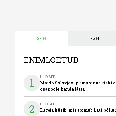
24H
72H
ENIMLOETUD
UUDISED
1
Maido Solovjov: piimahinna riski ei
osapoole kanda jätta
UUDISED
2
Lugeja küsib: mis toimub Läti põll