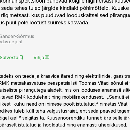
onnainspektsioon panevad kõigile riigimetsast kuuset
 seda tehes tuleb järgida kindlaid põhimõtteid. Kuuske
t riigimetsast, kus puuduvad looduskaitselised piirangud
us puul pole lootust suureks kasvada.
 Sander-Sõrmus
ndus.ee juht
Salvesta
Vihja
tadeks on teede ja kraavide ääred ning elektriliinide, gaasitr
RMK metsakasvatuse peaspetsialisti Toomas Väädi sõnul ei 
itseliste piirangutega aladelt, mis on looduses enamasti silt
leitavad RMK kodulehelt ning mobiilirakendusest. „Samuti ei
ikest, kuhu need on inimese poolt istutatud,“ nimetas Väät.
ikes tuleb küll teha valgustusraiet, ent seda peavad tege
el ajal,“ selgitas ta. Kuusenoorendiku tunneb ära selle jär
päraselt istutatud ja hooldatud ning enamasti ühepikkused.