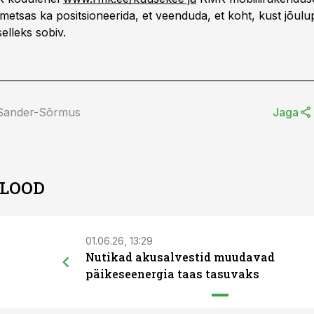
 metsas ka positsioneerida, et veenduda, et koht, kust jõul
selleks sobiv.
 Sander-Sõrmus
Jaga
 LOOD
01.06.26, 13:29
Nutikad akusalvestid muudavad
päikeseenergia taas tasuvaks