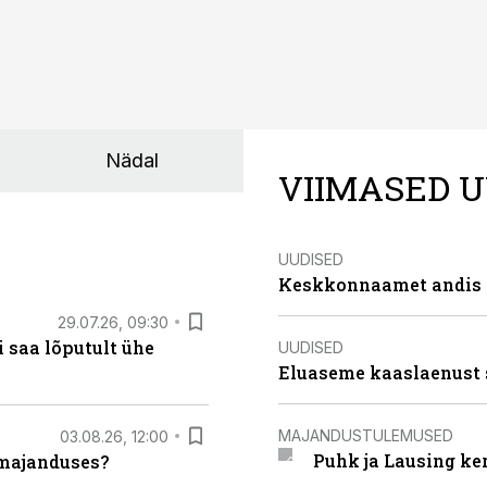
Nädal
VIIMASED U
UUDISED
Keskkonnaamet andis J
29.07.26, 09:30
 saa lõputult ühe
UUDISED
Eluaseme kaaslaenust 
MAJANDUSTULEMUSED
03.08.26, 12:00
Puhk ja Lausing ke
umajanduses?