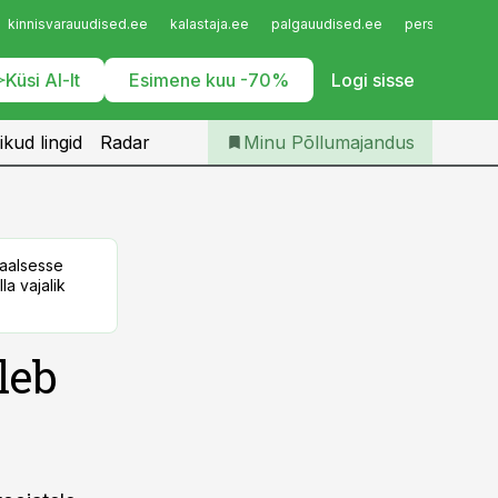
Iseteenindus
kinnisvarauudised.ee
kalastaja.ee
palgauudised.ee
personaliuudi
Telli Põllumajandus
Küsi AI-lt
Esimene kuu -70%
Logi sisse
ikud lingid
Radar
Minu Põllumajandus
taalsesse
la vajalik
leb