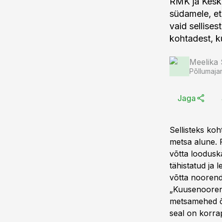
RMK ja Keskk
südamele, et
vaid sellises
kohtadest, k
Meelika
Põllumaja
Jaga
Sellisteks koh
metsa alune. 
võtta looduska
tähistatud ja 
võtta noorend
„Kuusenoorend
metsamehed õig
seal on korra