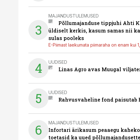
MAJANDUSTULEMUSED
Põllumajanduse tippjuhi Ahti K
3
üldiselt kerkis, kasum samas nii k
sulas pooleks
E-Piimast laekumata piimaraha on enam kui 1,2
UUDISED
4
Linas Agro avas Muugal viljate
UUDISED
5
Rahvusvaheline fond paisutab B
MAJANDUSTULEMUSED
6
Infortari ärikasum peaaegu kaheko
toetasid ka uued põllumajandusett