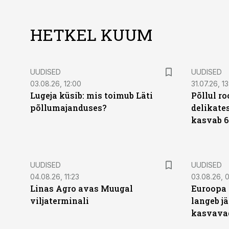
HETKEL KUUM
UUDISED
UUDISED
03.08.26, 12:00
31.07.26, 13
Lugeja küsib: mis toimub Läti
Põllul r
põllumajanduses?
delikates
kasvab 6
UUDISED
UUDISED
04.08.26, 11:23
03.08.26, 0
Linas Agro avas Muugal
Euroopa 
viljaterminali
langeb jä
kasvava