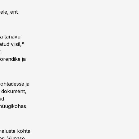
ele, ent
ka tänavu
ud viisil,“
.
orendike ja
ohtadesse ja
s dokument,
ud
a müügikohas
maluste kohta
s. Viimase