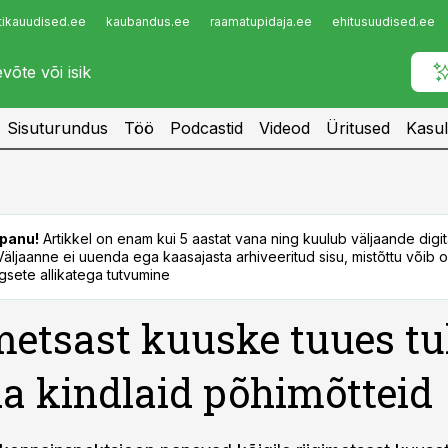
tikauudised.ee
kaubandus.ee
raamatupidaja.ee
ehitusuudised.ee
Infopank
Radar
Sisuturundus
Töö
Podcastid
Videod
Üritused
Kasul
panu!
Artikkel on enam kui 5 aastat vana ning kuulub väljaande digi
. Väljaanne ei uuenda ega kaasajasta arhiveeritud sisu, mistõttu võib ol
sete allikatega tutvumine
metsast kuuske tuues tu
da kindlaid põhimõtteid