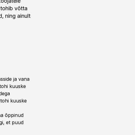
oojatele
 tohib võtta
, ning ainult
asside ja vana
tohi kuuske
idega
 tohi kuuske
ma õppinud
gi, et puud