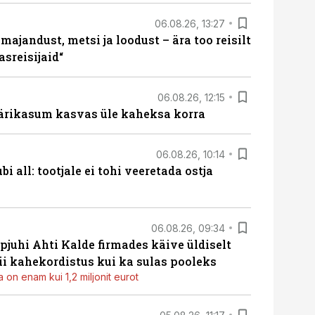
06.08.26, 13:27
majandust, metsi ja loodust – ära too reisilt
sreisijaid“
06.08.26, 12:15
ärikasum kasvas üle kaheksa korra
06.08.26, 10:14
i all: tootjale ei tohi veeretada ostja
06.08.26, 09:34
pjuhi Ahti Kalde firmades käive üldiselt
i kahekordistus kui ka sulas pooleks
 on enam kui 1,2 miljonit eurot