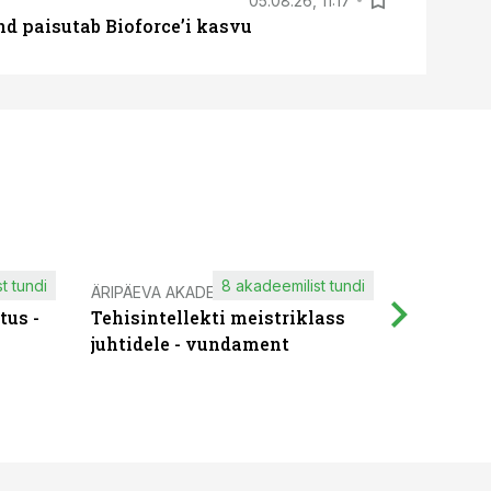
05.08.26, 11:17
d paisutab Bioforce’i kasvu
t tundi
8 akadeemilist tundi
ÄRIPÄEVA AKADEEMIA
IT KOOLIT
tus -
Tehisintellekti meistriklass
Muutuste
juhtidele - vundament
praktilis