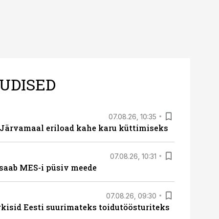
UDISED
07.08.26, 10:35
ärvamaal eriload kahe karu küttimiseks
07.08.26, 10:31
saab MES-i püsiv meede
07.08.26, 09:30
rkisid Eesti suurimateks toidutöösturiteks