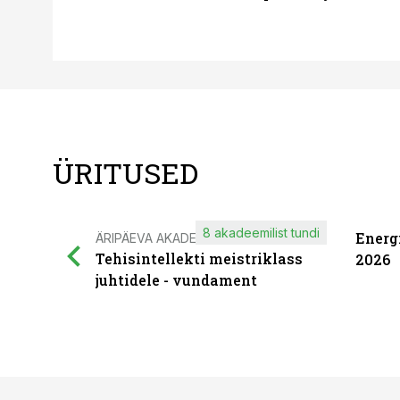
ÜRITUSED
8 akadeemilist tundi
Energ
ÄRIPÄEVA AKADEEMIA
Tehisintellekti meistriklass
2026
juhtidele - vundament