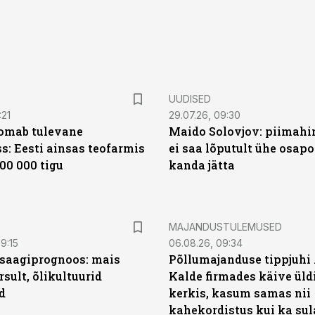
UUDISED
:21
29.07.26, 09:30
oomab tulevane
Maido Solovjov: piimahi
s: Eesti ainsas teofarmis
ei saa lõputult ühe osapo
00 000 tigu
kanda jätta
MAJANDUSTULEMUSED
9:15
06.08.26, 09:34
saagiprognoos: mais
Põllumajanduse tippjuhi
rsult, õlikultuurid
Kalde firmades käive üld
d
kerkis, kasum samas nii
kahekordistus kui ka sul