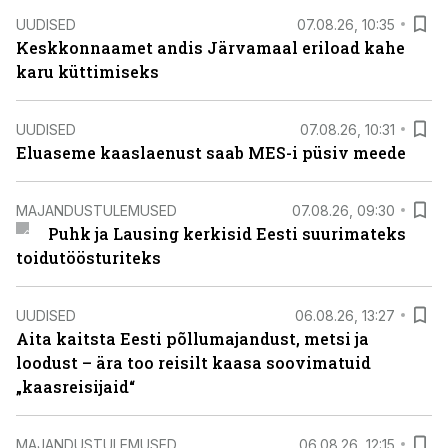
UUDISED
07.08.26, 10:35
Keskkonnaamet andis Järvamaal eriload kahe
karu küttimiseks
UUDISED
07.08.26, 10:31
Eluaseme kaaslaenust saab MES-i püsiv meede
MAJANDUSTULEMUSED
07.08.26, 09:30
Puhk ja Lausing kerkisid Eesti suurimateks
toidutöösturiteks
UUDISED
06.08.26, 13:27
Aita kaitsta Eesti põllumajandust, metsi ja
loodust – ära too reisilt kaasa soovimatuid
„kaasreisijaid“
MAJANDUSTULEMUSED
06.08.26, 12:15