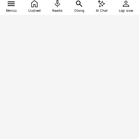
Menüü
Uudised
Raadio
Otsing
AI Chat
Logi sisse
Vana-Lõuna 39/1, 19094 Tallinn
(+372) 667 0111
pollumajandus@pollumajandus.ee
Telli
Reklaam
Firmast
Sisu kasutamisõigused
Ajakirjaniku
eetikakoodeks
Üldtingimused
Privaatsustingimused
Küpsiste poliitika
KKK
Eesti Meediaettevõtete
Eelistuste haldamine
Liit