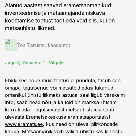
Alanud aastast saavad erametsaomanikud
inventeerimise ja metsamajandamiskava
koostamise toetust taotleda vaid siis, kui on
metsaühistu liikmed.
Tea Taruste, kaasautor
Jaga
Salvesta
Vihja
Ehkki see nõue muid toetusi ei puuduta, tasub seni
omapäi tegutsenud või metsatöid edasi lükanud
omanikul ühistu liikmeks astuda: seal liigub värskeim
info, saab head nõu ja ka töid on märksa lihtsam
korraldada. Tegutsevatest metsaühistutest saab
ülevaate Erametsakeskuse erametsaportaalist
www.eramets.ee
, kus need on üleval piirkondade
kaupa. Metsaomanik võib valida ühistu kas kinnistu