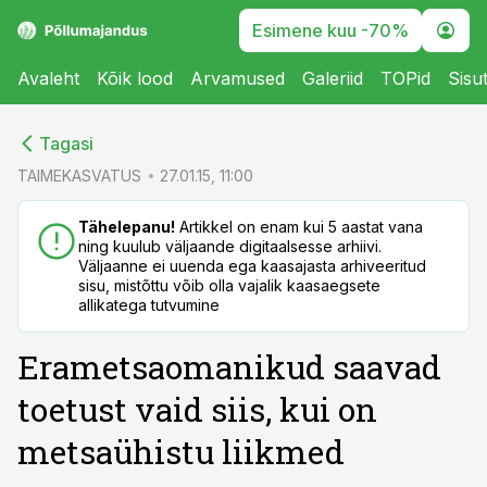
Esimene kuu -70%
Avaleht
Kõik lood
Arvamused
Galeriid
TOPid
Sisu
cebook
cebook
Tagasi
Twitter)
Twitter)
TAIMEKASVATUS
27.01.15, 11:00
kedIn
kedIn
Tähelepanu!
Artikkel on enam kui 5 aastat vana
ning kuulub väljaande digitaalsesse arhiivi.
ail
ail
Väljaanne ei uuenda ega kaasajasta arhiveeritud
sisu, mistõttu võib olla vajalik kaasaegsete
k
k
allikatega tutvumine
Erametsaomanikud saavad
toetust vaid siis, kui on
metsaühistu liikmed