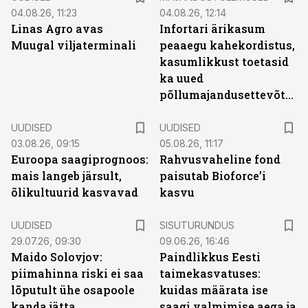
04.08.26, 11:23
04.08.26, 12:14
Linas Agro avas
Infortari ärikasum
Muugal viljaterminali
peaaegu kahekordistus,
kasumlikkust toetasid
ka uued
põllumajandusettevõtted
UUDISED
UUDISED
03.08.26, 09:15
05.08.26, 11:17
Euroopa saagiprognoos:
Rahvusvaheline fond
mais langeb järsult,
paisutab Bioforce’i
õlikultuurid kasvavad
kasvu
ST
UUDISED
SISUTURUNDUS
29.07.26, 09:30
09.06.26, 16:46
Maido Solovjov:
Paindlikkus Eesti
piimahinna riski ei saa
taimekasvatuses:
lõputult ühe osapoole
kuidas määrata ise
kanda jätta
saagi valmimise aega ja