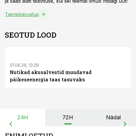
ja saad alati teavituse, kui sel teemal ilmub midagi uut!
Taimekasvatus
SEOTUD LOOD
ST
01.06.26, 13:29
Nutikad akusalvestid muudavad
päikeseenergia taas tasuvaks
24H
72H
Nädal