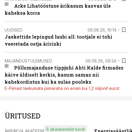
Arke Lihatööstuse ärikasum kasvas üle
kaheksa korra
UUDISED
06.08.26, 10:14
Jaekettide lepingud luubi all: tootjale ei tohi
veeretada ostja äririski
MAJANDUSTULEMUSED
06.08.26, 09:34
Põllumajanduse tippjuhi Ahti Kalde firmades
käive üldiselt kerkis, kasum samas nii
kahekordistus kui ka sulas pooleks
E-Piimast laekumata piimaraha on enam kui 1,2 miljonit eurot
ÜRITUSED
8 akadeemilist tundi
Energiasäästli
ÄRIPÄEVA AKADEEMIA