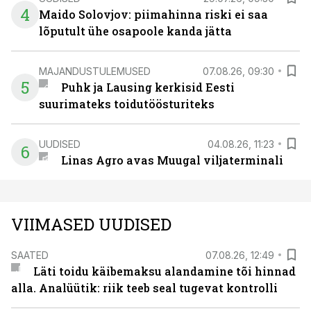
4
Maido Solovjov: piimahinna riski ei saa
lõputult ühe osapoole kanda jätta
MAJANDUSTULEMUSED
07.08.26, 09:30
5
Puhk ja Lausing kerkisid Eesti
suurimateks toidutöösturiteks
UUDISED
04.08.26, 11:23
6
Linas Agro avas Muugal viljaterminali
VIIMASED UUDISED
SAATED
07.08.26, 12:49
Läti toidu käibemaksu alandamine tõi hinnad
alla. Analüütik: riik teeb seal tugevat kontrolli