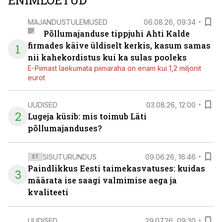
ENIMLOETUD
MAJANDUSTULEMUSED
06.08.26, 09:34
Põllumajanduse tippjuhi Ahti Kalde
firmades käive üldiselt kerkis, kasum samas
1
nii kahekordistus kui ka sulas pooleks
E-Piimast laekumata piimaraha on enam kui 1,2 miljonit
eurot
UUDISED
03.08.26, 12:00
2
Lugeja küsib: mis toimub Läti
põllumajanduses?
SISUTURUNDUS
09.06.26, 16:46
ST
Paindlikkus Eesti taimekasvatuses: kuidas
3
määrata ise saagi valmimise aega ja
kvaliteeti
UUDISED
29.07.26, 09:30