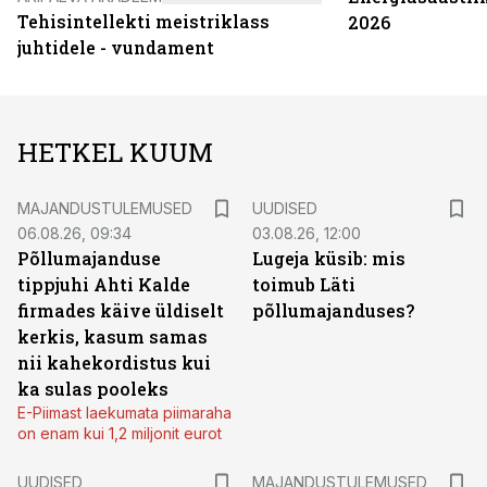
Tehisintellekti meistriklass
2026
juhtidele - vundament
HETKEL KUUM
MAJANDUSTULEMUSED
UUDISED
06.08.26, 09:34
03.08.26, 12:00
Põllumajanduse
Lugeja küsib: mis
tippjuhi Ahti Kalde
toimub Läti
firmades käive üldiselt
põllumajanduses?
kerkis, kasum samas
nii kahekordistus kui
ka sulas pooleks
E-Piimast laekumata piimaraha
on enam kui 1,2 miljonit eurot
UUDISED
MAJANDUSTULEMUSED