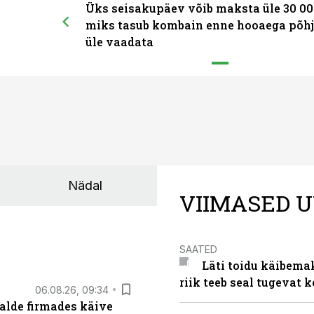
Üks seisakupäev võib maksta üle 30 00
miks tasub kombain enne hooaega põhj
üle vaadata
Nädal
VIIMASED U
SAATED
Läti toidu käibema
riik teeb seal tugevat k
06.08.26, 09:34
alde firmades käive