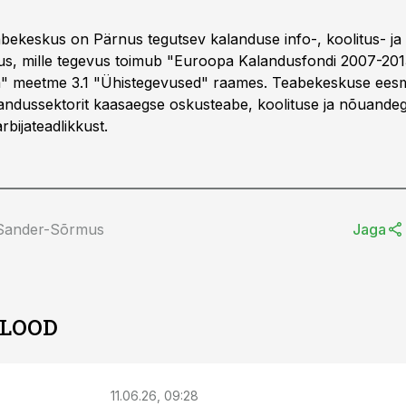
bekeskus on Pärnus tegutsev kalanduse info-, koolitus- ja
s, mille tegevus toimub "Euroopa Kalandusfondi 2007-201
" meetme 3.1 "Ühistegevused" raames. Teabekeskuse ees
andussektorit kaasaegse oskusteabe, koolituse ja nõuande
bijateadlikkust.
 Sander-Sõrmus
Jaga
 LOOD
11.06.26, 09:28