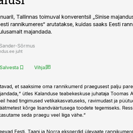
anuaril, Tallinnas toimuval konverentsil „Sinise majand
Eesti rannikumeres“ arutatakse, kuidas saaks Eesti ran
ulusamalt majandada.
 Sander-Sõrmus
ndus.ee juht
Salvesta
Vihja
tavad, et saaksime oma rannikumerd praegusest palju parem
jandada,“ ütles Kalanduse teabekeskuse juhataja Toomas A
eil head tingimused vetikakasvatuseks, ravimudast ja püütu
jäätmetest kõrge lisandväärtusega toodete tegemiseks. Res
kasutame seda praegu veel liiga vähe.“
teevad Eesti, Taani ja Norra eksperdid ülevaate rannikume