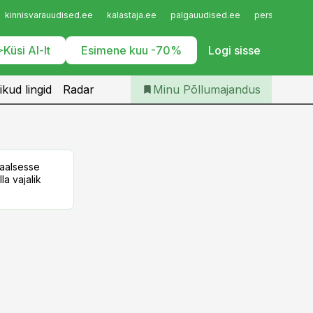
Iseteenindus
kinnisvarauudised.ee
kalastaja.ee
palgauudised.ee
personaliuudi
Telli Põllumajandus
Küsi AI-lt
Esimene kuu -70%
Logi sisse
ikud lingid
Radar
Minu Põllumajandus
taalsesse
la vajalik