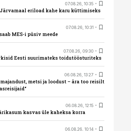
07.08.26, 10:35
ärvamaal eriload kahe karu küttimiseks
07.08.26, 10:31
saab MES-i püsiv meede
07.08.26, 09:30
rkisid Eesti suurimateks toidutöösturiteks
06.08.26, 13:27
majandust, metsi ja loodust – ära too reisilt
sreisijaid“
06.08.26, 12:15
ärikasum kasvas üle kaheksa korra
06.08.26, 10:14