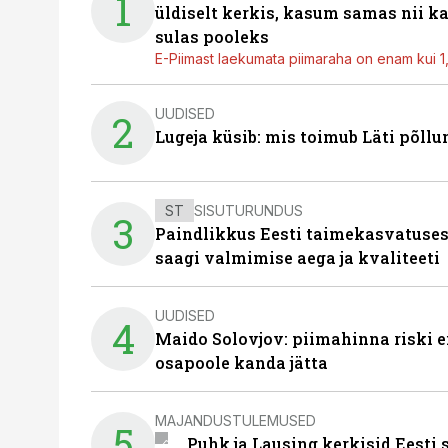
1
üldiselt kerkis, kasum samas nii k
sulas pooleks
E-Piimast laekumata piimaraha on enam kui 1,2
UUDISED
2
Lugeja küsib: mis toimub Läti põll
ST
SISUTURUNDUS
3
Paindlikkus Eesti taimekasvatuses
saagi valmimise aega ja kvaliteeti
UUDISED
4
Maido Solovjov: piimahinna riski ei
osapoole kanda jätta
MAJANDUSTULEMUSED
5
Puhk ja Lausing kerkisid Eesti