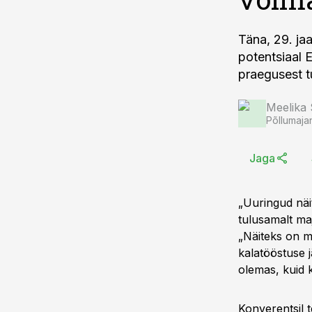
Täna, 29. ja
potentsiaal 
praegusest t
Meelika
Põllumaja
Jaga
„Uuringud näi
tulusamalt ma
„Näiteks on m
kalatööstuse 
olemas, kuid 
Konverentsil 