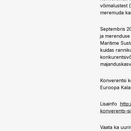
võimalustest (
meremuda kas
Septembris 20
ja merenduse 
Maritime Sust
kuidas ranni
konkurentsivõ
majanduskasvu
Konverentsi k
Euroopa Kalan
Lisainfo
http
konverents-si
Vaata ka uuri