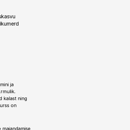
uskasvu
nikumerd
ini ja
rmulik.
d kalast ning
surss on
re majandamise