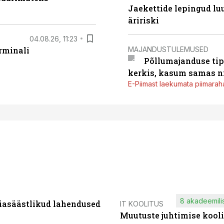
Jaekettide lepingud luub
äririski
04.08.26, 11:23
MAJANDUSTULEMUSED
rminali
Põllumajanduse tip
kerkis, kasum samas ni
E-Piimast laekumata piimaraha
8 akadeemilis
iasäästlikud lahendused
IT KOOLITUS
Muutuste juhtimise kooli