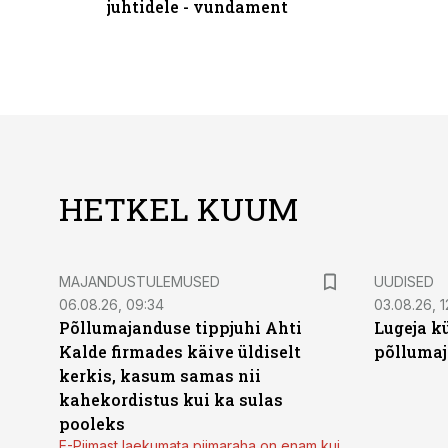
juhtidele - vundament
HETKEL KUUM
MAJANDUSTULEMUSED
UUDISED
06.08.26, 09:34
03.08.26, 1
Põllumajanduse tippjuhi Ahti
Lugeja kü
Kalde firmades käive üldiselt
põllumaj
kerkis, kasum samas nii
kahekordistus kui ka sulas
pooleks
E-Piimast laekumata piimaraha on enam kui