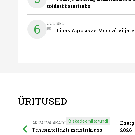
toidutöösturiteks
UUDISED
6
Linas Agro avas Muugal viljate
ÜRITUSED
8 akadeemilist tundi
Energ
ÄRIPÄEVA AKADEEMIA
Tehisintellekti meistriklass
2026