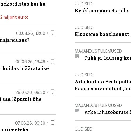
ahekordistus kui ka
UUDISED
Keskkonnaamet andis J
 miljonit eurot
UUDISED
03.08.26, 12:00
Eluaseme kaaslaenust 
umajanduses?
MAJANDUSTULEMUSED
Puhk ja Lausing ke
09.06.26, 16:46
: kuidas määrata ise
UUDISED
Aita kaitsta Eesti põllu
kaasa soovimatuid „kaa
29.07.26, 09:30
 saa lõputult ühe
MAJANDUSTULEMUSED
Arke Lihatööstuse 
07.08.26, 09:30
UUDISED
 suurimateks