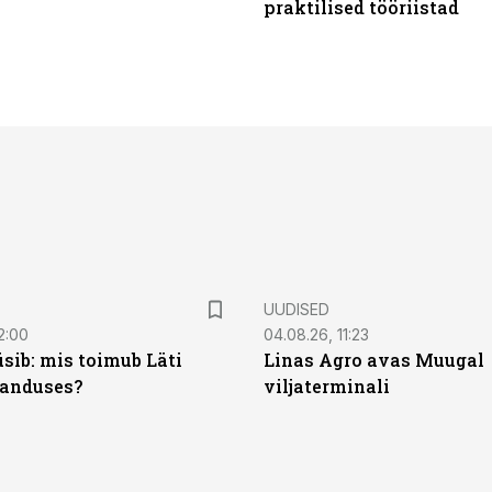
praktilised tööriistad
UUDISED
2:00
04.08.26, 11:23
sib: mis toimub Läti
Linas Agro avas Muugal
anduses?
viljaterminali