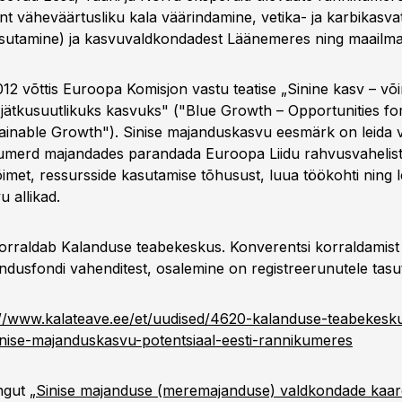
nt väheväärtusliku kala väärindamine, vetika- ja karbikasva
utamine) ja kasvuvaldkondadest Läänemeres ning maailma
12 võttis Euroopa Komisjon vastu teatise „Sinine kasv – v
jätkusuutlikuks kasvuks" ("Blue Growth – Opportunities fo
ainable Growth"). Sinise majanduskasvu eesmärk on leida 
kumerd majandades parandada Euroopa Liidu rahvusvahelis
imet, ressursside kasutamise tõhusust, luua töökohti ning l
 allikad.
orraldab Kalanduse teabekeskus. Konverentsi korraldamist
dusfondi vahenditest, osalemine on registreerunutele tasu
://www.kalateave.ee/et/uudised/4620-kalanduse-teabekesk
nise-majanduskasvu-potentsiaal-eesti-rannikumeres
ngut „
Sinise majanduse (meremajanduse) valdkondade kaar