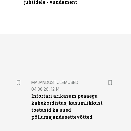
juhtidele - vundament
praktilis
MAJANDUSTULEMUSED
04.08.26, 12:14
Infortari ärikasum peaaegu
kahekordistus, kasumlikkust
toetasid ka uued
põllumajandusettevõtted