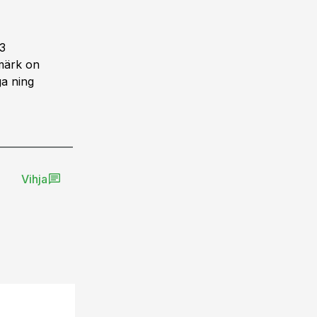
3
märk on
ga ning
Vihja