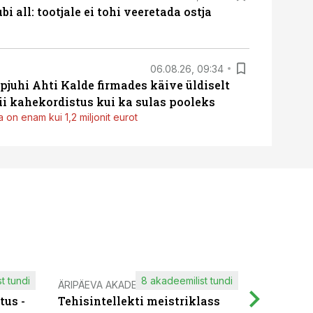
i all: tootjale ei tohi veeretada ostja
06.08.26, 09:34
pjuhi Ahti Kalde firmades käive üldiselt
i kahekordistus kui ka sulas pooleks
 on enam kui 1,2 miljonit eurot
t tundi
8 akadeemilist tundi
ÄRIPÄEVA AKADEEMIA
IT KOOLIT
tus -
Tehisintellekti meistriklass
Muutuste