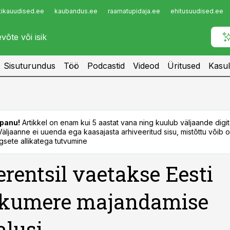
tikauudised.ee
kaubandus.ee
raamatupidaja.ee
ehitusuudised.ee
Infopank
Radar
Sisuturundus
Töö
Podcastid
Videod
Üritused
Kasul
panu!
Artikkel on enam kui 5 aastat vana ning kuulub väljaande digi
. Väljaanne ei uuenda ega kaasajasta arhiveeritud sisu, mistõttu võib ol
sete allikatega tutvumine
rentsil vaetakse Eesti
ikumere majandamise
lusi