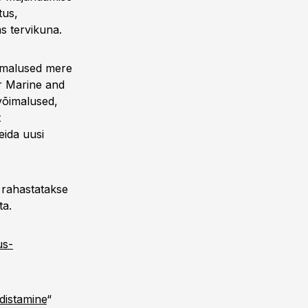
tus,
s tervikuna.
õimalused mere
r Marine and
võimalused,
t
eida uusi
 rahastatakse
ta.
us-
distamine
“