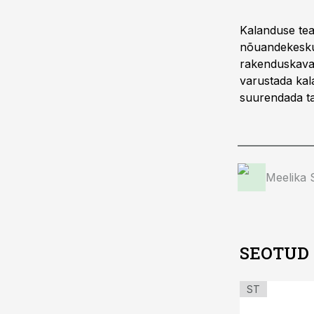
Kalanduse tea
nõuandekesku
rakenduskava
varustada kal
suurendada tar
Meelika
SEOTUD
ST