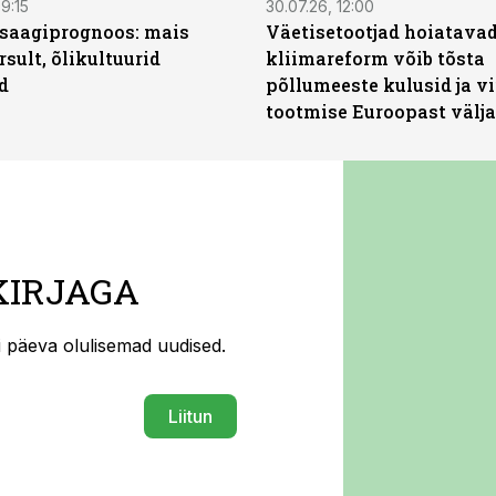
9:15
30.07.26, 12:00
saagiprognoos: mais
Väetisetootjad hoiatavad
rsult, õlikultuurid
kliimareform võib tõsta
d
põllumeeste kulusid ja vi
tootmise Euroopast välja
KIRJAGA
ti päeva olulisemad uudised.
Liitun