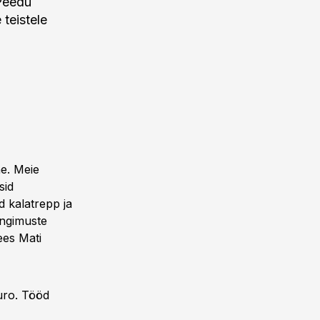
 Peedu
 teistele
ne. Meie
sid
d kalatrepp ja
ingimuste
ees Mati
uro. Tööd