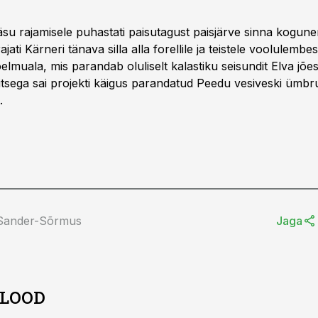
su rajamisele puhastati paisutagust paisjärve sinna kogunen
ajati Kärneri tänava silla alla forellile ja teistele voolulembes
koelmuala, mis parandab oluliselt kalastiku seisundit Elva jõe
itsega sai projekti käigus parandatud Peedu vesiveski ümbr
.
 Sander-Sõrmus
Jaga
 LOOD