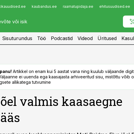
tikauudised.ee
kaubandus.ee
raamatupidaja.ee
ehitusuudised.ee
Infopank
Radar
Sisuturundus
Töö
Podcastid
Videod
Üritused
Kasul
panu!
Artikkel on enam kui 5 aastat vana ning kuulub väljaande digi
. Väljaanne ei uuenda ega kaasajasta arhiveeritud sisu, mistõttu võib ol
sete allikatega tutvumine
jõel valmis kaasaegne
pääs