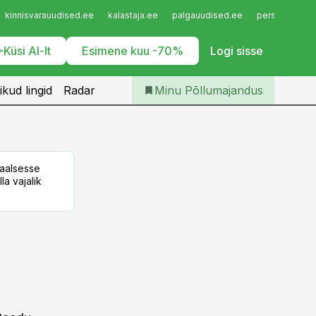
Iseteenindus
kinnisvarauudised.ee
kalastaja.ee
palgauudised.ee
personaliuudi
Telli Põllumajandus
Küsi AI-lt
Esimene kuu -70%
Logi sisse
ikud lingid
Radar
Minu Põllumajandus
taalsesse
la vajalik