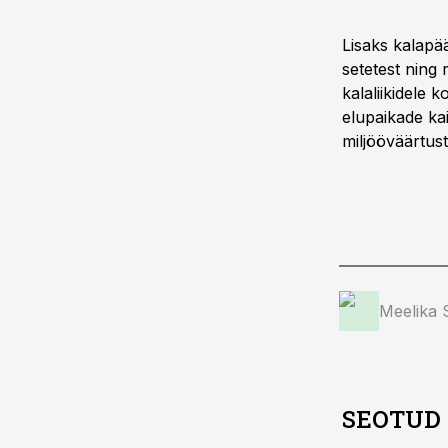
Lisaks kalapää
setetest ning r
kalaliikidele 
elupaikade ka
miljööväärtust
Meelika
SEOTUD