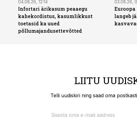
04.08.26, 12:14
03.08.26, 0
Infortari ärikasum peaaegu
Euroopa 
kahekordistus, kasumlikkust
langeb jä
toetasid ka uued
kasvava
põllumajandusettevõtted
LIITU UUDIS
Telli uudiskiri ning saad oma postkas