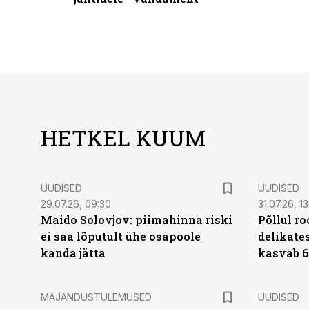
HETKEL KUUM
UUDISED
UUDISED
29.07.26, 09:30
31.07.26, 13
Maido Solovjov: piimahinna riski
Põllul r
ei saa lõputult ühe osapoole
delikates
kanda jätta
kasvab 6
MAJANDUSTULEMUSED
UUDISED