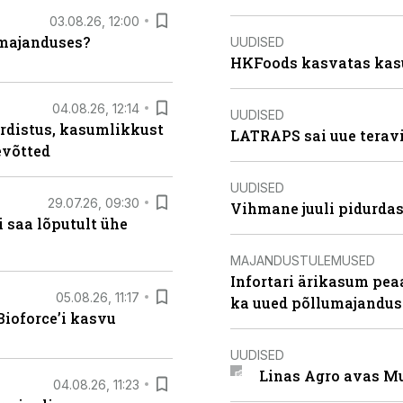
03.08.26, 12:00
umajanduses?
UUDISED
HKFoods kasvatas kas
04.08.26, 12:14
UUDISED
rdistus, kasumlikkust
LATRAPS sai uue teravi
evõtted
UUDISED
29.07.26, 09:30
Vihmane juuli pidurdas
 saa lõputult ühe
MAJANDUSTULEMUSED
Infortari ärikasum pea
05.08.26, 11:17
ka uued põllumajandus
ioforce’i kasvu
UUDISED
Linas Agro avas Mu
04.08.26, 11:23