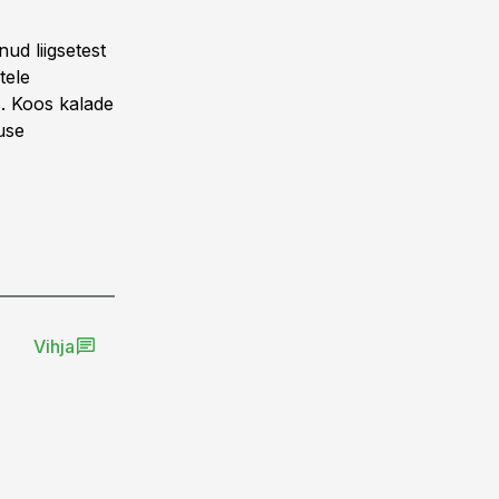
ud liigsetest
tele
s. Koos kalade
use
Vihja