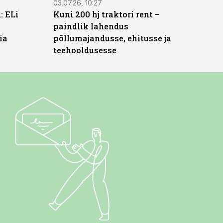
03.07.26, 10:27
: ELi
Kuni 200 hj traktori rent –
paindlik lahendus
ia
põllumajandusse, ehitusse ja
teehooldusesse