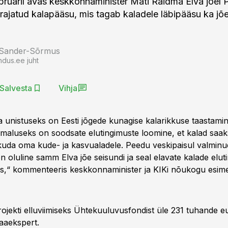
bruaril avas keskkonnaminister Mati Raidma Elva jõel
 rajatud kalapääsu, mis tagab kaladele läbipääsu ka jõe
 Sander-Sõrmus
ndus.ee juht
Salvesta
Vihja
a unistuseks on Eesti jõgede kunagise kalarikkuse taastami
maluseks on soodsate elutingimuste loomine, et kalad saak
iikuda oma kude- ja kasvualadele. Peedu veskipaisul valminu
 oluline samm Elva jõe seisundi ja seal elavate kalade elut
s,“ kommenteeris keskkonnaminister ja KIKi nõukogu esim
rojekti elluviimiseks Ühtekuuluvusfondist üle 231 tuhande e
aaekspert.