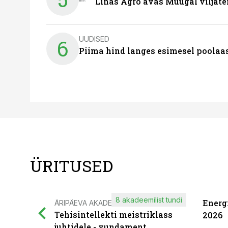
Linas Agro avas Muugal viljate
UUDISED
6
Piima hind langes esimesel poolaast
ÜRITUSED
8 akadeemilist tundi
Energ
ÄRIPÄEVA AKADEEMIA
Tehisintellekti meistriklass
2026
juhtidele - vundament