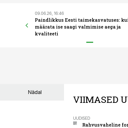
09.06.26, 16:46
Paindlikkus Eesti taimekasvatuses: ku
määrata ise saagi valmimise aega ja
kvaliteeti
Nädal
VIIMASED U
UUDISED
Rahvusvaheline fon