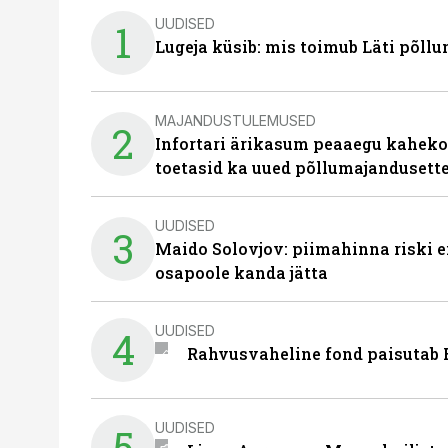
UUDISED
1
Lugeja küsib: mis toimub Läti põll
MAJANDUSTULEMUSED
2
Infortari ärikasum peaaegu kaheko
toetasid ka uued põllumajandusett
UUDISED
3
Maido Solovjov: piimahinna riski ei
osapoole kanda jätta
UUDISED
4
Rahvusvaheline fond paisutab B
UUDISED
5