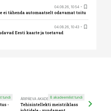
04.08.26, 10:54
 ei tähenda automaatselt odavamat toitu
04.08.26, 10:43
davad Eesti kaarte ja toetavad
t tundi
8 akadeemilist tundi
ÄRIPÄEVA AKADEEMIA
IT KOOLIT
tus -
Tehisintellekti meistriklass
Muutuste
juhtidele - vundament
praktilis