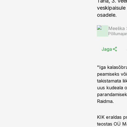
Täna, 3. vee
veskipaisule
osadele.
Meelika
Põllumaja
Jaga
"Iga kalasõbr
peamiseks või
takistamata l
uus kudeala on
parandamisek
Raidma.
KIK eraldas p
teostas OÜ M