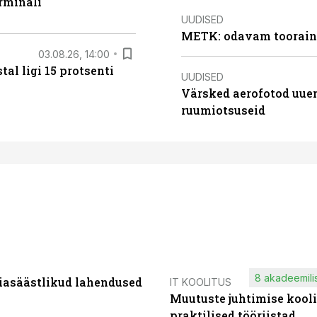
rminali
UUDISED
METK: odavam tooraine
03.08.26, 14:00
al ligi 15 protsenti
UUDISED
Värsked aerofotod uuen
ruumiotsuseid
8 akadeemilis
iasäästlikud lahendused
IT KOOLITUS
Muutuste juhtimise kooli
praktilised tööriistad