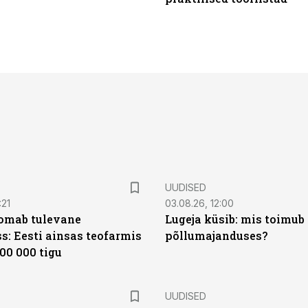
UUDISED
:21
03.08.26, 12:00
oomab tulevane
Lugeja küsib: mis toimub 
s: Eesti ainsas teofarmis
põllumajanduses?
00 000 tigu
UUDISED