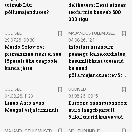
toimub Läti
delikatess: Eesti ainsas
põllumajanduses?
teofarmis kasvab 600
000 tigu
UUDISED
MAJANDUSTULEMUSED
29.07.26, 09:30
04.08.26, 12:14
Maido Solovjov:
Infortari ärikasum
piimahinna riski ei saa
peaaegu kahekordistus,
lõputult ühe osapoole
kasumlikkust toetasid
kanda jätta
ka uued
põllumajandusettevõtted
UUDISED
UUDISED
04.08.26, 11:23
03.08.26, 09:15
Linas Agro avas
Euroopa saagiprognoos:
Muugal viljaterminali
mais langeb järsult,
õlikultuurid kasvavad
ST
MAJANDUSTULEMUSED
SISUTURUNDUS