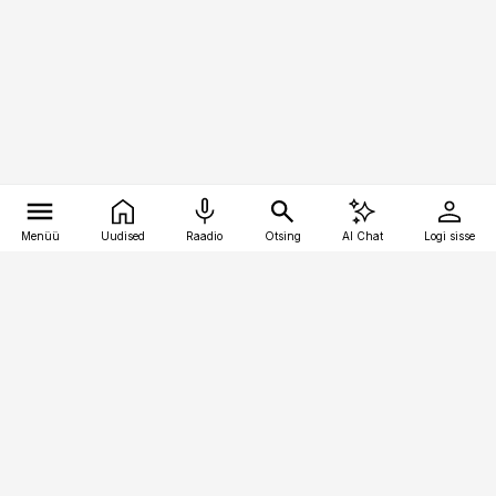
Menüü
Uudised
Raadio
Otsing
AI Chat
Logi sisse
Vana-Lõuna 39/1, 19094 Tallinn
(+372) 667 0111
pollumajandus@pollumajandus.ee
Telli
Reklaam
Firmast