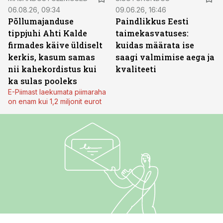
06.08.26, 09:34
09.06.26, 16:46
Põllumajanduse
Paindlikkus Eesti
tippjuhi Ahti Kalde
taimekasvatuses:
firmades käive üldiselt
kuidas määrata ise
kerkis, kasum samas
saagi valmimise aega ja
nii kahekordistus kui
kvaliteeti
ka sulas pooleks
E-Piimast laekumata piimaraha
on enam kui 1,2 miljonit eurot