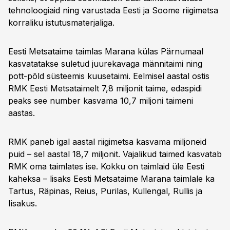
tehnoloogiaid ning varustada Eesti ja Soome riigimetsa
korraliku istutusmaterjaliga.
Eesti Metsataime taimlas Marana külas Pärnumaal
kasvatatakse suletud juurekavaga männitaimi ning
pott-põld süsteemis kuusetaimi. Eelmisel aastal ostis
RMK Eesti Metsataimelt 7,8 miljonit taime, edaspidi
peaks see number kasvama 10,7 miljoni taimeni
aastas.
RMK paneb igal aastal riigimetsa kasvama miljoneid
puid – sel aastal 18,7 miljonit. Vajalikud taimed kasvatab
RMK oma taimlates ise. Kokku on taimlaid üle Eesti
kaheksa – lisaks Eesti Metsataime Marana taimlale ka
Tartus, Räpinas, Reius, Purilas, Kullengal, Rullis ja
Iisakus.