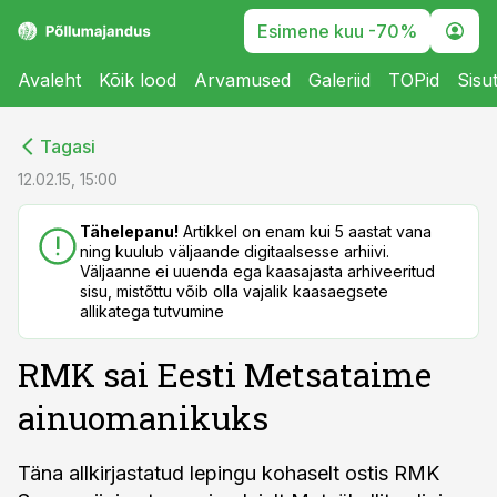
Esimene kuu -70%
Avaleht
Kõik lood
Arvamused
Galeriid
TOPid
Sisu
cebook
cebook
Tagasi
Twitter)
Twitter)
12.02.15, 15:00
kedIn
kedIn
Tähelepanu!
Artikkel on enam kui 5 aastat vana
ning kuulub väljaande digitaalsesse arhiivi.
ail
ail
Väljaanne ei uuenda ega kaasajasta arhiveeritud
sisu, mistõttu võib olla vajalik kaasaegsete
k
k
allikatega tutvumine
RMK sai Eesti Metsataime
ainuomanikuks
Täna allkirjastatud lepingu kohaselt ostis RMK