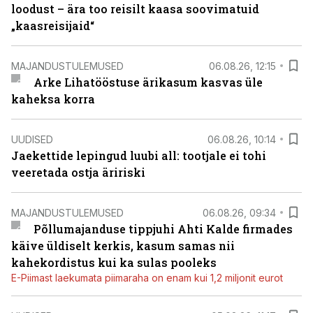
loodust – ära too reisilt kaasa soovimatuid
„kaasreisijaid“
MAJANDUSTULEMUSED
06.08.26, 12:15
Arke Lihatööstuse ärikasum kasvas üle
kaheksa korra
UUDISED
06.08.26, 10:14
Jaekettide lepingud luubi all: tootjale ei tohi
veeretada ostja äririski
MAJANDUSTULEMUSED
06.08.26, 09:34
Põllumajanduse tippjuhi Ahti Kalde firmades
käive üldiselt kerkis, kasum samas nii
kahekordistus kui ka sulas pooleks
E-Piimast laekumata piimaraha on enam kui 1,2 miljonit eurot