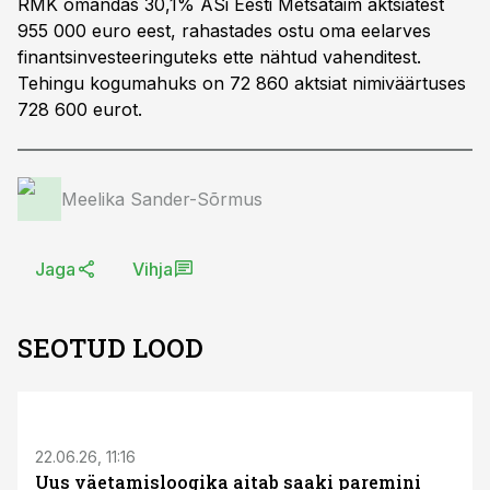
RMK omandas 30,1% ASi Eesti Metsataim aktsiatest
955 000 euro eest, rahastades ostu oma eelarves
finantsinvesteeringuteks ette nähtud vahenditest.
Tehingu kogumahuks on 72 860 aktsiat nimiväärtuses
728 600 eurot.
Meelika Sander-Sõrmus
Jaga
Vihja
SEOTUD LOOD
ST
22.06.26, 11:16
Uus väetamisloogika aitab saaki paremini