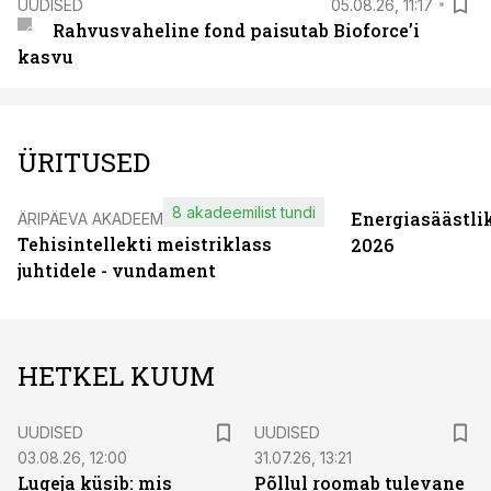
UUDISED
05.08.26, 11:17
Rahvusvaheline fond paisutab Bioforce’i
kasvu
ÜRITUSED
8 akadeemilist tundi
Energiasäästli
ÄRIPÄEVA AKADEEMIA
Tehisintellekti meistriklass
2026
juhtidele - vundament
HETKEL KUUM
UUDISED
UUDISED
03.08.26, 12:00
31.07.26, 13:21
Lugeja küsib: mis
Põllul roomab tulevane