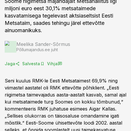
Soome riigimetsa majandajalt Metsähallitus ligi
miljoni euro eest 30,1% metsataimede
kasvatamisega tegelevast aktsiaseltsist Eesti
Metsataim, saades tehingu järel ettevõtte
ainuomanikuks.
Meelika Sander-Sõrmus
Põllumajandus.ee juht
Jaga
Salvesta
Vihja
Seni kuulus RMK-le Eesti Metsataimest 69,9% ning
viimastel aastatel oli RMK ettevõtte põhiklient. „Eesti
riigimetsa taimevajadus aasta-aastalt kasvab, samal ajal
kui metsataimede turg Soomes on kokku tõmbunud,“
kommenteeris RMK juhatuse esimees Aigar Kallas.
„Sellises olukorras on täisosaluse omandamine igati
mõistlik.“ Eesti-Soome ühisettevõte loodi 2002. aastal
selleks, et õppida soomlastelt uusi taimekasvatuse