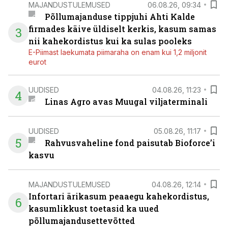
MAJANDUSTULEMUSED
06.08.26, 09:34
Põllumajanduse tippjuhi Ahti Kalde
firmades käive üldiselt kerkis, kasum samas
3
nii kahekordistus kui ka sulas pooleks
E-Piimast laekumata piimaraha on enam kui 1,2 miljonit
eurot
UUDISED
04.08.26, 11:23
4
Linas Agro avas Muugal viljaterminali
UUDISED
05.08.26, 11:17
5
Rahvusvaheline fond paisutab Bioforce’i
kasvu
MAJANDUSTULEMUSED
04.08.26, 12:14
Infortari ärikasum peaaegu kahekordistus,
6
kasumlikkust toetasid ka uued
põllumajandusettevõtted