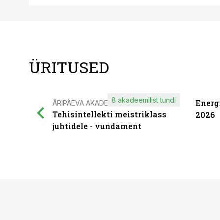
ÜRITUSED
8 akadeemilist tundi
Energ
ÄRIPÄEVA AKADEEMIA
Tehisintellekti meistriklass
2026
juhtidele - vundament