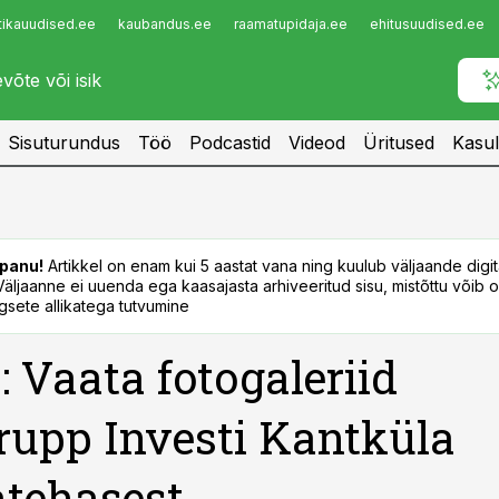
tikauudised.ee
kaubandus.ee
raamatupidaja.ee
ehitusuudised.ee
Infopank
Radar
Sisuturundus
Töö
Podcastid
Videod
Üritused
Kasul
panu!
Artikkel on enam kui 5 aastat vana ning kuulub väljaande digi
. Väljaanne ei uuenda ega kaasajasta arhiveeritud sisu, mistõttu võib ol
sete allikatega tutvumine
: Vaata fotogaleriid
rupp Investi Kantküla
tehasest