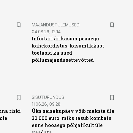
MAJANDUSTULEMUSED
04.08.26, 12:14
Infortari ärikasum peaaegu
kahekordistus, kasumlikkust
toetasid ka uued
põllumajandusettevõtted
ST
SISUTURUNDUS
11.06.26, 09:28
nna riski
Üks seisakupäev võib maksta üle
ole
30 000 euro: miks tasub kombain
enne hooaega põhjalikult üle
vaadata