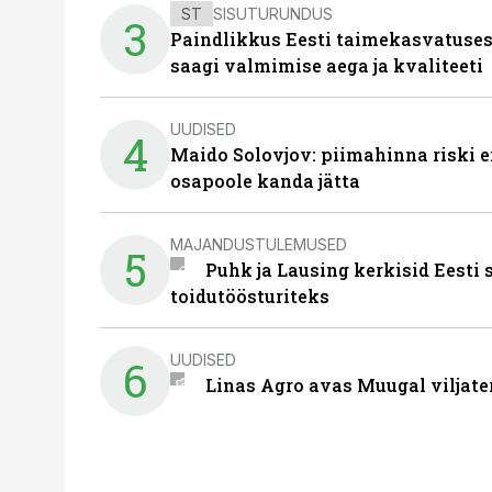
ST
SISUTURUNDUS
3
Paindlikkus Eesti taimekasvatuses
saagi valmimise aega ja kvaliteeti
UUDISED
4
Maido Solovjov: piimahinna riski ei
osapoole kanda jätta
MAJANDUSTULEMUSED
5
Puhk ja Lausing kerkisid Eesti
toidutöösturiteks
UUDISED
6
Linas Agro avas Muugal viljate