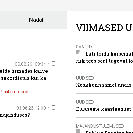
Nädal
VIIMASED U
SAATED
Läti toidu käibema
riik teeb seal tugevat k
06.08.26, 09:34
alde firmades käive
ahekordistus kui ka
UUDISED
Keskkonnaamet andis J
 miljonit eurot
UUDISED
03.08.26, 12:00
Eluaseme kaaslaenust 
umajanduses?
MAJANDUSTULEMUSED
Puhk ja Lausing ke