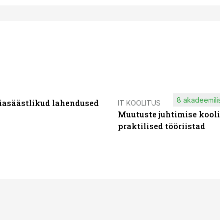
8 akadeemilis
iasäästlikud lahendused
IT KOOLITUS
Muutuste juhtimise kooli
praktilised tööriistad