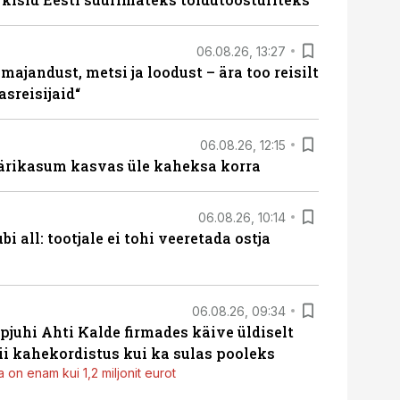
06.08.26, 13:27
majandust, metsi ja loodust – ära too reisilt
sreisijaid“
06.08.26, 12:15
ärikasum kasvas üle kaheksa korra
06.08.26, 10:14
i all: tootjale ei tohi veeretada ostja
06.08.26, 09:34
pjuhi Ahti Kalde firmades käive üldiselt
i kahekordistus kui ka sulas pooleks
 on enam kui 1,2 miljonit eurot