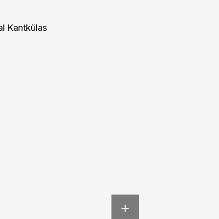
l Kantkülas
.