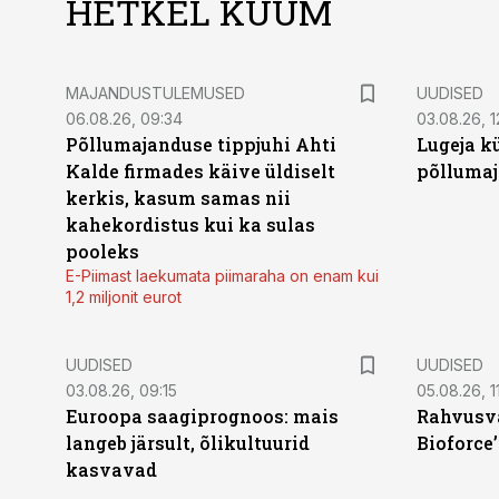
HETKEL KUUM
MAJANDUSTULEMUSED
UUDISED
06.08.26, 09:34
03.08.26, 1
Põllumajanduse tippjuhi Ahti
Lugeja kü
Kalde firmades käive üldiselt
põllumaj
kerkis, kasum samas nii
kahekordistus kui ka sulas
pooleks
E-Piimast laekumata piimaraha on enam kui
1,2 miljonit eurot
UUDISED
UUDISED
03.08.26, 09:15
05.08.26, 11
Euroopa saagiprognoos: mais
Rahvusva
langeb järsult, õlikultuurid
Bioforce
kasvavad