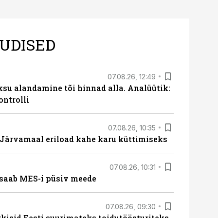
UDISED
07.08.26, 12:49
ksu alandamine tõi hinnad alla. Analüütik:
ontrolli
07.08.26, 10:35
ärvamaal eriload kahe karu küttimiseks
07.08.26, 10:31
saab MES-i püsiv meede
07.08.26, 09:30
rkisid Eesti suurimateks toidutöösturiteks