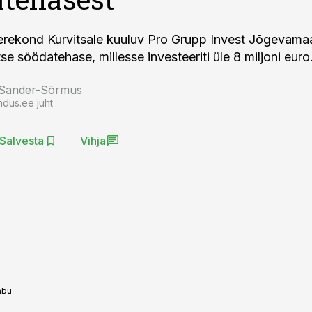
rekond Kurvitsale kuuluv Pro Grupp Invest Jõgevamaa
e söödatehase, millesse investeeriti üle 8 miljoni euro
 Sander-Sõrmus
ndus.ee juht
Salvesta
Vihja
abu