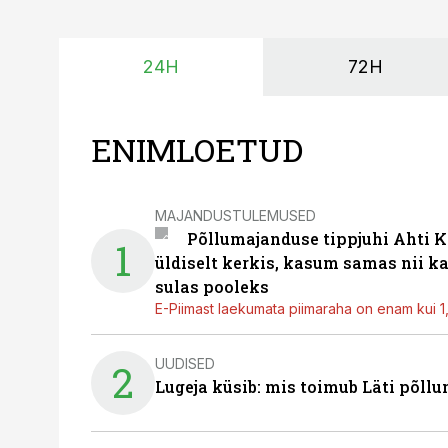
24H
72H
ENIMLOETUD
MAJANDUSTULEMUSED
Põllumajanduse tippjuhi Ahti K
1
üldiselt kerkis, kasum samas nii k
sulas pooleks
E-Piimast laekumata piimaraha on enam kui 1,2
UUDISED
2
Lugeja küsib: mis toimub Läti põll