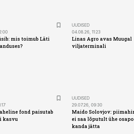
UUDISED
2:00
04.08.26, 11:23
sib: mis toimub Läti
Linas Agro avas Muugal
anduses?
viljaterminali
UUDISED
:17
29.07.26, 09:30
heline fond paisutab
Maido Solovjov: piimahi
’i kasvu
ei saa lõputult ühe osapo
kanda jätta