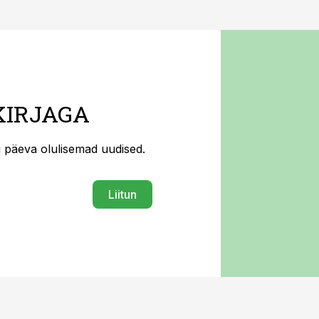
KIRJAGA
ti päeva olulisemad uudised.
Liitun