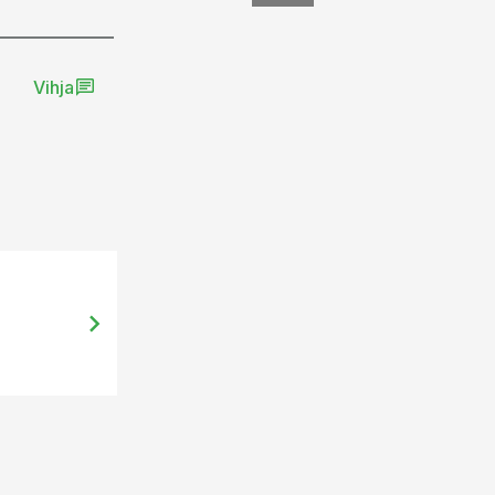
Vihja
19.03.15, 10:12
Suurinvesteering põllumajanduses 
avatud