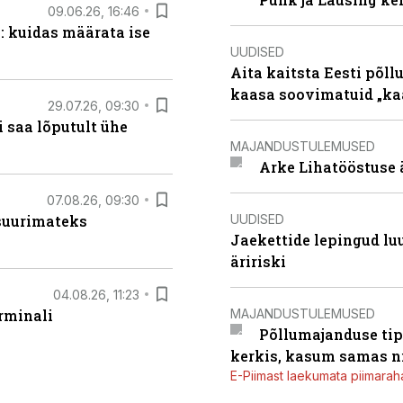
09.06.26, 16:46
: kuidas määrata ise
UUDISED
Aita kaitsta Eesti põllu
kaasa soovimatuid „kaa
29.07.26, 09:30
 saa lõputult ühe
MAJANDUSTULEMUSED
Arke Lihatööstuse 
07.08.26, 09:30
UUDISED
 suurimateks
Jaekettide lepingud luub
äririski
04.08.26, 11:23
MAJANDUSTULEMUSED
rminali
Põllumajanduse tip
kerkis, kasum samas ni
E-Piimast laekumata piimaraha