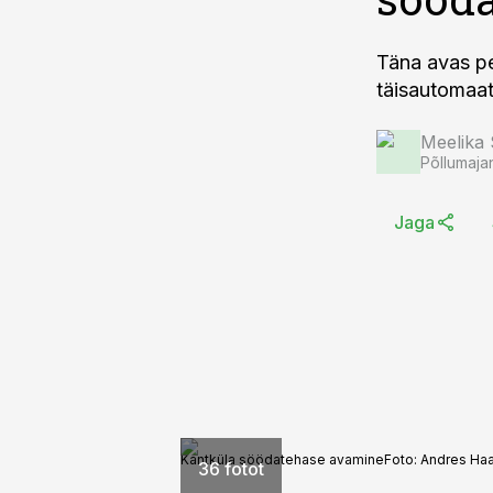
Täna avas pe
täisautomaats
Meelika
Põllumaja
Jaga
Kantküla söödatehase avamine
Foto:
Andres Ha
36 fotot