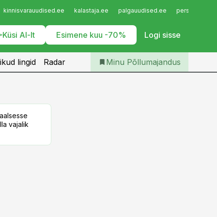
Iseteenindus
kinnisvarauudised.ee
kalastaja.ee
palgauudised.ee
personaliuudi
Telli Põllumajandus
Küsi AI-lt
Esimene kuu -70%
Logi sisse
ikud lingid
Radar
Minu Põllumajandus
taalsesse
la vajalik