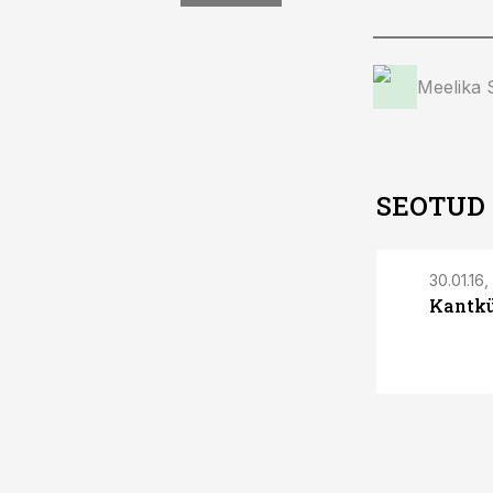
Meelika
SEOTUD
30.01.16,
Kantkü