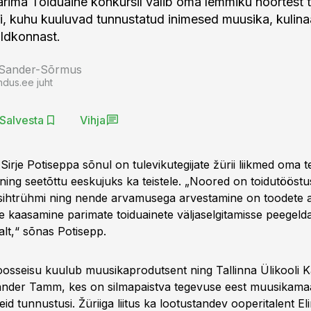
rima Toiduaine konkursil valib oma lemmiku noortest t
i, kuhu kuuluvad tunnustatud inimesed muusika, kulinaa
aldkonnast.
 Sander-Sõrmus
ndus.ee juht
Salvesta
Vihja
i Sirje Potiseppa sõnul on tulevikutegijate žürii liikmed oma
ning seetõttu eeskujuks ka teistele. „Noored on toidutööstu
d sihtrühmi ning nende arvamusega arvestamine on toodete 
te kaasamine parimate toiduainete väljaselgitamisse peegeld
alt,“ sõnas Potisepp.
oosseisu kuulub muusikaprodutsent ning Tallinna Ülikooli
ander Tamm, kes on silmapaistva tegevuse eest muusikamaa
id tunnustusi. Žüriiga liitus ka lootustandev ooperitalent El