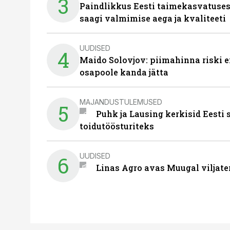
3
Paindlikkus Eesti taimekasvatuses
saagi valmimise aega ja kvaliteeti
UUDISED
4
Maido Solovjov: piimahinna riski ei
osapoole kanda jätta
MAJANDUSTULEMUSED
5
Puhk ja Lausing kerkisid Eesti
toidutöösturiteks
UUDISED
6
Linas Agro avas Muugal viljate