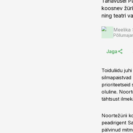
Tänavusel Pa
koosnev žüri
ning teatri v
Meelika
Põllumaja
Jaga
Toiduliidu juh
silmapaistvad 
prioriteetsei
oluline. Noor
tähtsust ilmek
Noortežürii k
peadirigent S
pälvinud mitme