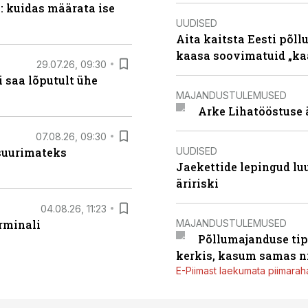
: kuidas määrata ise
UUDISED
Aita kaitsta Eesti põllu
kaasa soovimatuid „kaa
29.07.26, 09:30
 saa lõputult ühe
MAJANDUSTULEMUSED
Arke Lihatööstuse 
07.08.26, 09:30
UUDISED
 suurimateks
Jaekettide lepingud luub
äririski
04.08.26, 11:23
MAJANDUSTULEMUSED
rminali
Põllumajanduse tip
kerkis, kasum samas ni
E-Piimast laekumata piimaraha