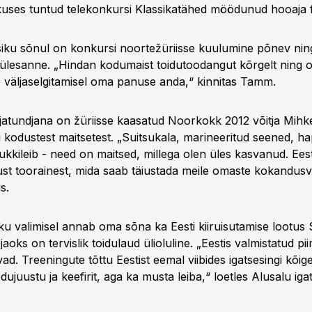
kuses tuntud telekonkursi Klassikatähed möödunud hooaja fi
ku sõnul on konkursi noortežüriisse kuulumine põnev nin
 ülesanne. „Hindan kodumaist toidutoodangut kõrgelt ning o
 väljaselgitamisel oma panuse anda,“ kinnitas Tamm.
jatundjana on žüriisse kaasatud Noorkokk 2012 võitja Mihk
 kodustest maitsetest. „Suitsukala, marineeritud seened, h
ukkileib - need on maitsed, millega olen üles kasvanud. Eesti
ust toorainest, mida saab täiustada meile omaste kokandusv
s.
u valimisel annab oma sõna ka Eesti kiiruisutamise lootus 
 jaoks on tervislik toidulaud ülioluline. „Eestis valmistatud p
svad. Treeningute tõttu Eestist eemal viibides igatsesingi kõ
ujuustu ja keefirit, aga ka musta leiba,“ loetles Alusalu iga