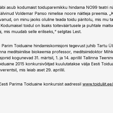
u läbi asub kodumaist toiduparemikku hindama NO99 teatri nä
pälvinud Voldemar Panso nimelise noore näitleja preemia. „
anud, on minu jaoks oluline teada toidu päritolu, mis mu ta
Kodumaisel toidul on lisaks toiteväärtusele ja puhtale maits
i, mis muudab selle eriliseks,“ selgitas Lest.
i Parim Toiduaine hindamiskomisjoni tegevust juhib Tartu Ül
na meditsiinilise biokeemia professor, meditsiinidoktor Mihk
onid kogunevad 31. märtsil, 1. ja 14. aprillil Tallinna Teenin
oiduaine 2015 konkursivõitjad kuulutatakse välja Eesti Toidu
erentsil, mis leiab aset 29. aprillil.
Eesti Parima Toiduaine konkursist aadressil
www.toiduliit.ee