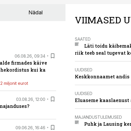
Nädal
VIIMASED U
SAATED
Läti toidu käibema
riik teeb seal tugevat k
06.08.26, 09:34
alde firmades käive
ahekordistus kui ka
UUDISED
Keskkonnaamet andis J
 miljonit eurot
UUDISED
03.08.26, 12:00
Eluaseme kaaslaenust 
umajanduses?
MAJANDUSTULEMUSED
Puhk ja Lausing ke
09.06.26, 16:46