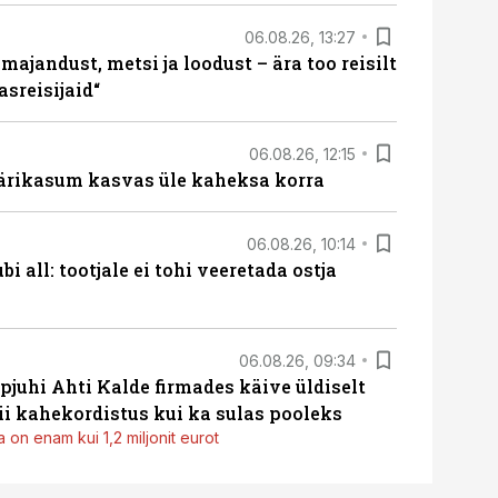
06.08.26, 13:27
majandust, metsi ja loodust – ära too reisilt
sreisijaid“
06.08.26, 12:15
ärikasum kasvas üle kaheksa korra
06.08.26, 10:14
i all: tootjale ei tohi veeretada ostja
06.08.26, 09:34
pjuhi Ahti Kalde firmades käive üldiselt
i kahekordistus kui ka sulas pooleks
 on enam kui 1,2 miljonit eurot