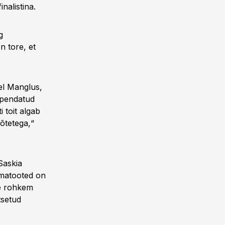
nalistina.
g
n tore, et
el Manglus,
apendatud
 toit algab
õtetega,“
Saskia
iimatooted on
ige rohkem
tsetud