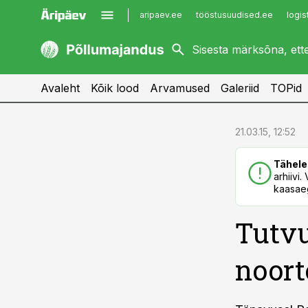
aripaev.ee
tööstusuudised.ee
logis
kaubandus.ee
imelineajalugu.ee
kinnisvarauudised.ee
imelineteadus.ee
Avaleht
Kõik lood
Arvamused
Galeriid
TOPid
cebook
cebook
21.03.15, 12:52
Twitter)
Twitter)
Tähele
kedIn
kedIn
arhiivi
kaasaeg
ail
ail
Tutvu
k
k
noort