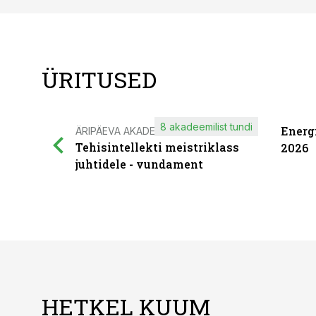
ÜRITUSED
8 akadeemilist tundi
Energ
ÄRIPÄEVA AKADEEMIA
Tehisintellekti meistriklass
2026
juhtidele - vundament
HETKEL KUUM