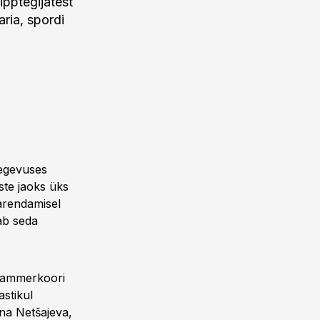
ipptegijatest
ria, spordi
 tegevuses
ste jaoks üks
arendamisel
ab seda
 Kammerkoori
stikul
ina Netšajeva,