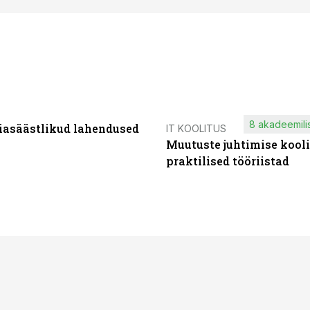
8 akadeemilis
iasäästlikud lahendused
IT KOOLITUS
Muutuste juhtimise kooli
praktilised tööriistad