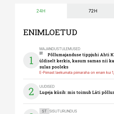
24H
72H
ENIMLOETUD
MAJANDUSTULEMUSED
Põllumajanduse tippjuhi Ahti K
1
üldiselt kerkis, kasum samas nii k
sulas pooleks
E-Piimast laekumata piimaraha on enam kui 1,2
UUDISED
2
Lugeja küsib: mis toimub Läti põll
ST
SISUTURUNDUS