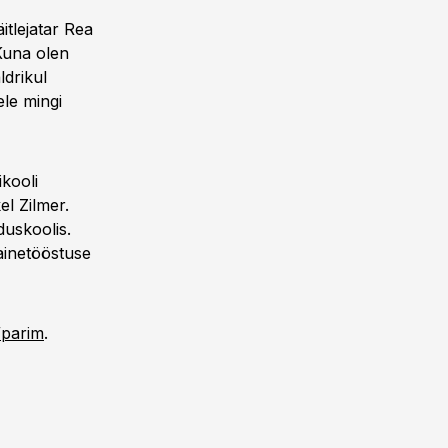
itlejatar Rea
Kuna olen
ldrikul
ele mingi
ikooli
el Zilmer.
duskoolis.
ainetööstuse
/parim
.