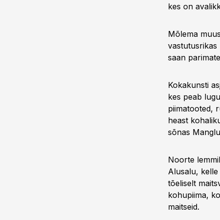
kes on avalik
Mõlema muusi
vastutusrikas
saan parimate
Kokakunsti as
kes peab lugu
piimatooted, r
heast kohalik
sõnas Manglu
Noorte lemmik
Alusalu, kelle
tõeliselt mait
kohupiima, kod
maitseid.