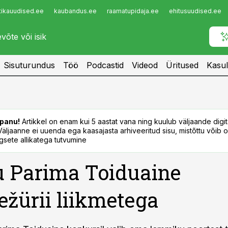
tikauudised.ee
kaubandus.ee
raamatupidaja.ee
ehitusuudised.ee
Infopank
Radar
Sisuturundus
Töö
Podcastid
Videod
Üritused
Kasul
panu!
Artikkel on enam kui 5 aastat vana ning kuulub väljaande digi
. Väljaanne ei uuenda ega kaasajasta arhiveeritud sisu, mistõttu võib ol
sete allikatega tutvumine
 Parima Toiduaine
ežürii liikmetega