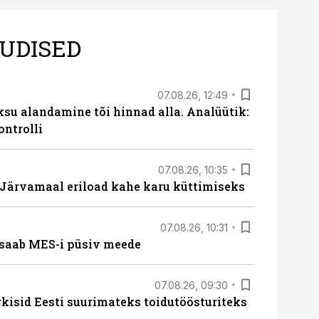
UDISED
07.08.26, 12:49
ksu alandamine tõi hinnad alla. Analüütik:
ontrolli
07.08.26, 10:35
ärvamaal eriload kahe karu küttimiseks
07.08.26, 10:31
saab MES-i püsiv meede
07.08.26, 09:30
rkisid Eesti suurimateks toidutöösturiteks