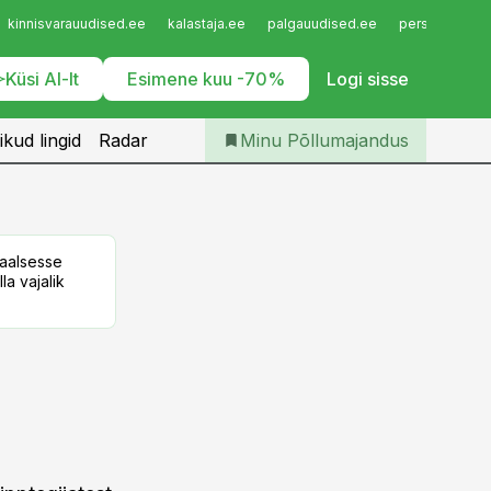
Iseteenindus
kinnisvarauudised.ee
kalastaja.ee
palgauudised.ee
personaliuudi
Telli Põllumajandus
Küsi AI-lt
Esimene kuu -70%
Logi sisse
ikud lingid
Radar
Minu Põllumajandus
taalsesse
la vajalik