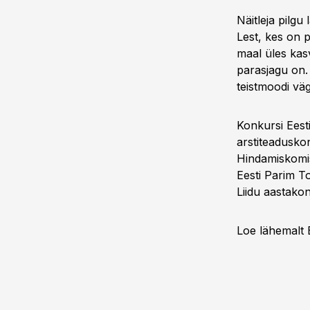
Näitleja pilg
Lest, kes on 
maal üles kasv
parasjagu on. 
teistmoodi väg
Konkursi Eest
arstiteaduskon
Hindamiskomisj
Eesti Parim T
Liidu aastakonv
Loe lähemalt 