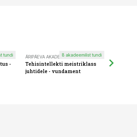
t tundi
8 akadeemilist tundi
ÄRIPÄEVA AKADEEMIA
IT KOOLIT
tus -
Tehisintellekti meistriklass
Muutuste
juhtidele - vundament
praktilis