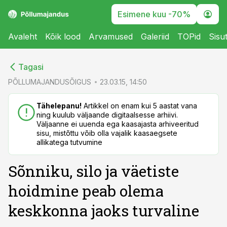
Esimene kuu -70%
Avaleht
Kõik lood
Arvamused
Galeriid
TOPid
Sisu
cebook
cebook
Tagasi
Twitter)
Twitter)
PÕLLUMAJANDUSÕIGUS
23.03.15, 14:50
kedIn
kedIn
Tähelepanu!
Artikkel on enam kui 5 aastat vana
ning kuulub väljaande digitaalsesse arhiivi.
ail
ail
Väljaanne ei uuenda ega kaasajasta arhiveeritud
sisu, mistõttu võib olla vajalik kaasaegsete
k
k
allikatega tutvumine
Sõnniku, silo ja väetiste
hoidmine peab olema
keskkonna jaoks turvaline