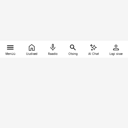
Menüü
Uudised
Raadio
Otsing
AI Chat
Logi sisse
Vana-Lõuna 39/1, 19094 Tallinn
(+372) 667 0111
pollumajandus@pollumajandus.ee
Telli
Reklaam
Firmast