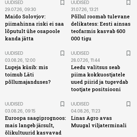
UUDISED
UUDISED
29.07.26, 09:30
31.07.26, 13:21
Maido Solovjov:
Põllul roomab tulevane
piimahinna riski ei saa
delikatess: Eesti ainsas
lõputult ühe osapoole
teofarmis kasvab 600
kanda jätta
000 tigu
UUDISED
UUDISED
03.08.26, 12:00
28.07.26, 11:44
Lugeja küsib: mis
Leedu valitsus seab
toimub Läti
piima kokkuostjatele
põllumajanduses?
uued piirid ja tugevdab
tootjate positsiooni
UUDISED
UUDISED
03.08.26, 09:15
04.08.26, 11:23
Euroopa saagiprognoos:
Linas Agro avas
mais langeb järsult,
Muugal viljaterminali
õlikultuurid kasvavad