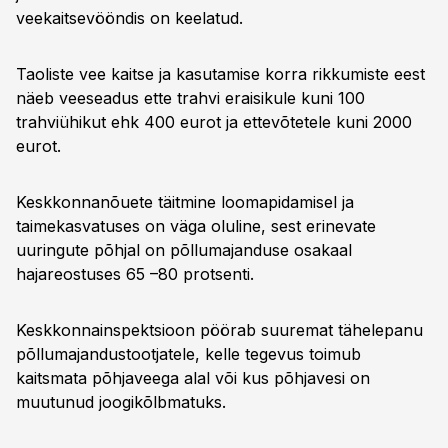
veekaitsevööndis on keelatud.
Taoliste vee kaitse ja kasutamise korra rikkumiste eest
näeb veeseadus ette trahvi eraisikule kuni 100
trahviühikut ehk 400 eurot ja ettevõtetele kuni 2000
eurot.
Keskkonnanõuete täitmine loomapidamisel ja
taimekasvatuses on väga oluline, sest erinevate
uuringute põhjal on põllumajanduse osakaal
hajareostuses 65 –80 protsenti.
Keskkonnainspektsioon pöörab suuremat tähelepanu
põllumajandustootjatele, kelle tegevus toimub
kaitsmata põhjaveega alal või kus põhjavesi on
muutunud joogikõlbmatuks.