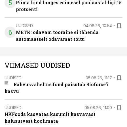
5
Piima hind langes esimesel poolaastal ligi 15
protsenti
UUDISED
04.08.26, 10:54
6
METK: odavam tooraine ei tähenda
automaatselt odavamat toitu
VIIMASED UUDISED
UUDISED
05.08.26, 11:17
Rahvusvaheline fond paisutab Bioforce’i
kasvu
UUDISED
05.08.26, 11:00
HKFoods kasvatas kasumit kasvavast
kulusurvest hoolimata