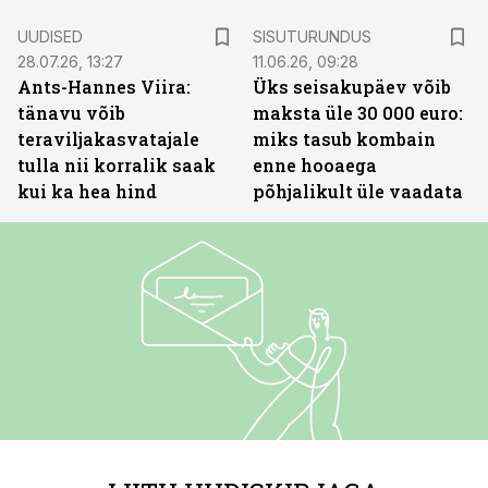
ST
UUDISED
SISUTURUNDUS
28.07.26, 13:27
11.06.26, 09:28
Ants-Hannes Viira:
Üks seisakupäev võib
tänavu võib
maksta üle 30 000 euro:
teraviljakasvatajale
miks tasub kombain
tulla nii korralik saak
enne hooaega
kui ka hea hind
põhjalikult üle vaadata