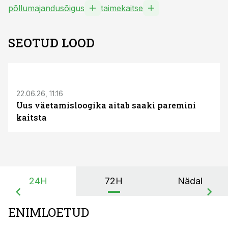
põllumajandusõigus
taimekaitse
SEOTUD LOOD
ST
22.06.26, 11:16
Uus väetamisloogika aitab saaki paremini
kaitsta
24H
72H
Nädal
ENIMLOETUD