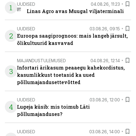
UUDISED
04.08.26, 11:23
1
Linas Agro avas Muugal viljaterminali
UUDISED
03.08.26, 09:15
2
Euroopa saagiprognoos: mais langeb järsult,
õlikultuurid kasvavad
MAJANDUSTULEMUSED
04.08.26, 12:14
Infortari ärikasum peaaegu kahekordistus,
3
kasumlikkust toetasid ka uued
põllumajandusettevõtted
UUDISED
03.08.26, 12:00
4
Lugeja küsib: mis toimub Läti
põllumajanduses?
UUDISED
03.08.26, 14:00