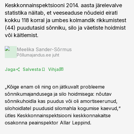
Keskkonnainspektsiooni 2014. aasta järelevalve
statistika näitab, et veeseaduse nõudeid eirati
kokku 118 korral ja umbes kolmandik rikkumistest
(44) puudutasid sõnniku, silo ja väetiste hoidmist
või käitlemist.
Meelika Sander-Sõrmus
Põllumajandus.ee juht
Jaga
Salvesta
Vihja
„Kõige enam oli ning on jätkuvalt probleeme
sõnnikumajandusega ja silo hoidmisega: nõutav
sõnnikuhoidla kas puudus või oli amortiseerunud,
silohoidlatel puudusid silomahla kogumise kaevud,“
ütles Keskkonnainspektsiooni keskkonnakaitse
osakonna peainspektor Allar Leppind.