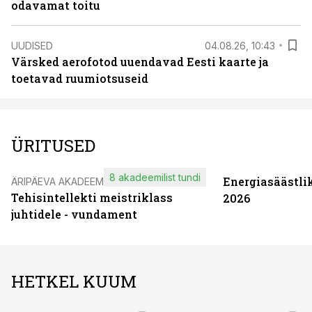
odavamat toitu
UUDISED
04.08.26, 10:43
Värsked aerofotod uuendavad Eesti kaarte ja
toetavad ruumiotsuseid
ÜRITUSED
8 akadeemilist tundi
Energiasäästli
ÄRIPÄEVA AKADEEMIA
Tehisintellekti meistriklass
2026
juhtidele - vundament
HETKEL KUUM