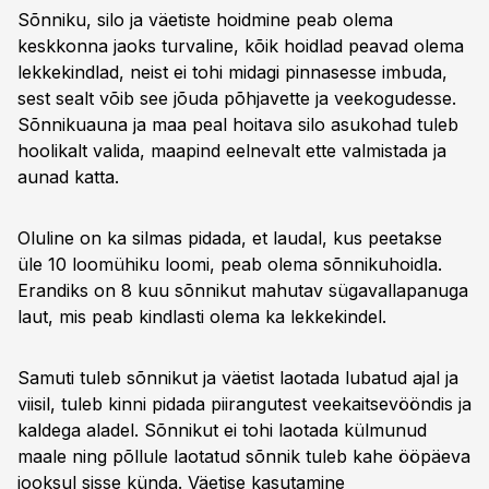
Sõnniku, silo ja väetiste hoidmine peab olema
keskkonna jaoks turvaline, kõik hoidlad peavad olema
lekkekindlad, neist ei tohi midagi pinnasesse imbuda,
sest sealt võib see jõuda põhjavette ja veekogudesse.
Sõnnikuauna ja maa peal hoitava silo asukohad tuleb
hoolikalt valida, maapind eelnevalt ette valmistada ja
aunad katta.
Oluline on ka silmas pidada, et laudal, kus peetakse
üle 10 loomühiku loomi, peab olema sõnnikuhoidla.
Erandiks on 8 kuu sõnnikut mahutav sügavallapanuga
laut, mis peab kindlasti olema ka lekkekindel.
Samuti tuleb sõnnikut ja väetist laotada lubatud ajal ja
viisil, tuleb kinni pidada piirangutest veekaitsevööndis ja
kaldega aladel. Sõnnikut ei tohi laotada külmunud
maale ning põllule laotatud sõnnik tuleb kahe ööpäeva
jooksul sisse künda. Väetise kasutamine