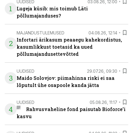
UUDISED
03.08.26, 12:00
1
Lugeja küsib: mis toimub Läti
põllumajanduses?
MAJANDUSTULEMUSED
04.08.26, 12:14
Infortari ärikasum peaaegu kahekordistus,
2
kasumlikkust toetasid ka uued
põllumajandusettevõtted
UUDISED
29.07.26, 09:30
3
Maido Solovjov: piimahinna riski ei saa
lõputult ühe osapoole kanda jätta
UUDISED
05.08.26, 11:17
4
Rahvusvaheline fond paisutab Bioforce’i
kasvu