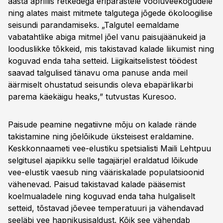
aasta aprillis retkedega eripärastele vooluveekogudele
ning alates maist mitmete talgutega jõgede ökoloogilise
seisundi parandamiseks. „Talgutel eemaldame
vabatahtlike abiga mitmel jõel vanu paisujäänukeid ja
looduslikke tõkkeid, mis takistavad kalade liikumist ning
koguvad enda taha setteid. Liigikaitselistest töödest
saavad talgulised tänavu oma panuse anda meil
äärmiselt ohustatud seisundis oleva ebapärlikarbi
parema käekäigu heaks,” tutvustas Kuresoo.
Paisude peamine negatiivne mõju on kalade rände
takistamine ning jõelõikude üksteisest eraldamine.
Keskkonnaameti vee-elustiku spetsialisti Maili Lehtpuu
selgitusel ajapikku selle tagajärjel eraldatud lõikude
vee-elustik vaesub ning vääriskalade populatsioonid
vähenevad. Paisud takistavad kalade pääsemist
koelmualadele ning koguvad enda taha hulgaliselt
setteid, tõstavad jõevee temperatuuri ja vähendavad
seeläbi vee hapnikusisaldust. Kõik see vähendab