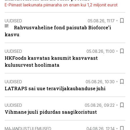
E-Piimast laekumata piimaraha on enam kui 1,2 miljonit eurot
UUDISED
05.08.26, 11:17
Rahvusvaheline fond paisutab Bioforce’i
kasvu
UUDISED
05.08.26, 11:00
HKFoods kasvatas kasumit kasvavast
kulusurvest hoolimata
UUDISED
05.08.26, 10:30
LATRAPS sai uue teraviljakaubanduse juhi
UUDISED
05.08.26, 09:22
Vihmane juuli pidurdas saagikoristust
MAJANDUSTULEMUSED
04.08.26, 12:14