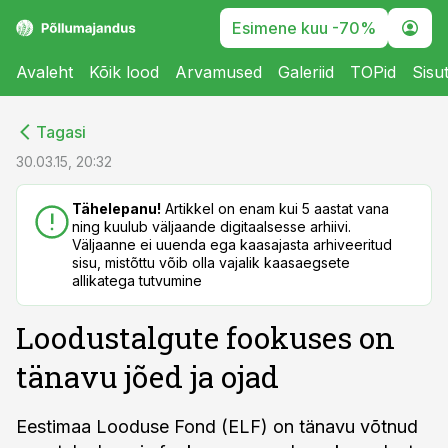
Esimene kuu -70%
Avaleht
Kõik lood
Arvamused
Galeriid
TOPid
Sisu
cebook
cebook
Tagasi
Twitter)
Twitter)
30.03.15, 20:32
kedIn
kedIn
Tähelepanu!
Artikkel on enam kui 5 aastat vana
ning kuulub väljaande digitaalsesse arhiivi.
ail
ail
Väljaanne ei uuenda ega kaasajasta arhiveeritud
sisu, mistõttu võib olla vajalik kaasaegsete
k
k
allikatega tutvumine
Loodustalgute fookuses on
tänavu jõed ja ojad
Eestimaa Looduse Fond (ELF) on tänavu võtnud