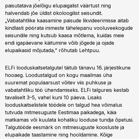
paisutatava jõelõigu elupaigalist väärtust ning
halvendab jõe üldist ökoloogilist seisundit.
„Vabatahtlike kaasamine paisude likvideerimisse aitab
kindlasti pöörata inimeste tähelepanu vooluveekogude
seisundile ning kutsub kaasa mõtlema, kuidas meie
endi igapäevane käitumine võib jõgede ja ojade
elupaikasid mõjutada,” rõhutab Lehtpuu.
ELFi looduskaitsetalgutel täitub tänavu 16. järjestikune
hooaeg. Loodustalgud on kogu maailmas üha
suuremat populaarsust võitev viis puhkuse ja
vabatahtliku töö ühendamiseks. ELFi talgureis kestab
tavaliselt 3–5, vahel kuni 10 päeva. Lisaks
looduskaitselistele töödele on talgud hea võimalus
tutvuda mitmesuguste Eestimaa paikadega, käia
matkamas või kuulata kohaliku looduse tundja õpetusi.
Talgutööde eesmärk on mitmesuguste koosluste ja
elupaikade taastamine ning hooldamine. Kõige