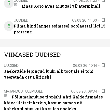
UUDISED
04.08.26, 11:23
5
Linas Agro avas Muugal viljaterminali
UUDISED
03.08.26, 14:00
6
Piima hind langes esimesel poolaastal ligi 15
protsenti
VIIMASED UUDISED
UUDISED
06.08.26, 10:14
Jaekettide lepingud luubi all: tootjale ei tohi
veeretada ostja äririski
MAJANDUSTULEMUSED
06.08.26, 09:34
Põllumajanduse tippjuhi Ahti Kalde firmades
käive üldiselt kerkis, kasum samas nii
kahekordistus kui ka sulas pooleks