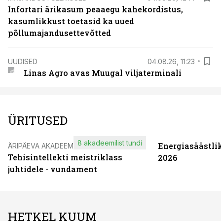
Infortari ärikasum peaaegu kahekordistus,
kasumlikkust toetasid ka uued
põllumajandusettevõtted
UUDISED
04.08.26, 11:23
Linas Agro avas Muugal viljaterminali
ÜRITUSED
8 akadeemilist tundi
Energiasäästli
ÄRIPÄEVA AKADEEMIA
Tehisintellekti meistriklass
2026
juhtidele - vundament
HETKEL KUUM