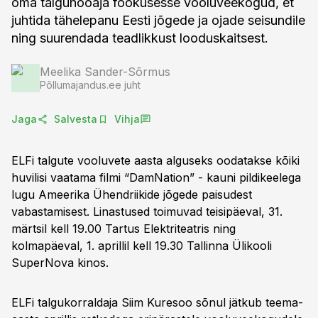
oma talguhooaja fookusesse vooluveekogud, et
juhtida tähelepanu Eesti jõgede ja ojade seisundile
ning suurendada teadlikkust looduskaitsest.
Meelika Sander-Sõrmus
Põllumajandus.ee juht
Jaga
Salvesta
Vihja
ELFi talgute vooluvete aasta alguseks oodatakse kõiki
huvilisi vaatama filmi “DamNation” - kauni pildikeelega
lugu Ameerika Ühendriikide jõgede paisudest
vabastamisest. Linastused toimuvad teisipäeval, 31.
märtsil kell 19.00 Tartus Elektriteatris ning
kolmapäeval, 1. aprillil kell 19.30 Tallinna Ülikooli
SuperNova kinos.
ELFi talgukorraldaja Siim Kuresoo sõnul jätkub teema-