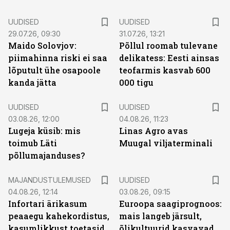
UUDISED
UUDISED
29.07.26, 09:30
31.07.26, 13:21
Maido Solovjov:
Põllul roomab tulevane
piimahinna riski ei saa
delikatess: Eesti ainsas
lõputult ühe osapoole
teofarmis kasvab 600
kanda jätta
000 tigu
UUDISED
UUDISED
03.08.26, 12:00
04.08.26, 11:23
Lugeja küsib: mis
Linas Agro avas
toimub Läti
Muugal viljaterminali
põllumajanduses?
MAJANDUSTULEMUSED
UUDISED
04.08.26, 12:14
03.08.26, 09:15
Infortari ärikasum
Euroopa saagiprognoos:
peaaegu kahekordistus,
mais langeb järsult,
kasumlikkust toetasid
õlikultuurid kasvavad