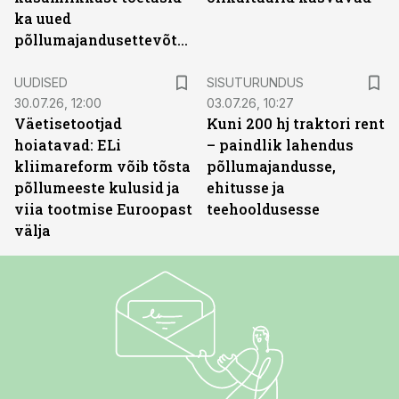
ka uued
põllumajandusettevõtted
ST
UUDISED
SISUTURUNDUS
30.07.26, 12:00
03.07.26, 10:27
Väetisetootjad
Kuni 200 hj traktori rent
hoiatavad: ELi
– paindlik lahendus
kliimareform võib tõsta
põllumajandusse,
põllumeeste kulusid ja
ehitusse ja
viia tootmise Euroopast
teehooldusesse
välja