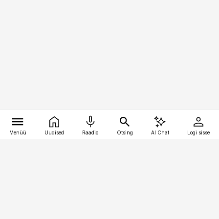
Menüü
Uudised
Raadio
Otsing
AI Chat
Logi sisse
Vana-Lõuna 39/1, 19094 Tallinn
(+372) 667 0111
pollumajandus@pollumajandus.ee