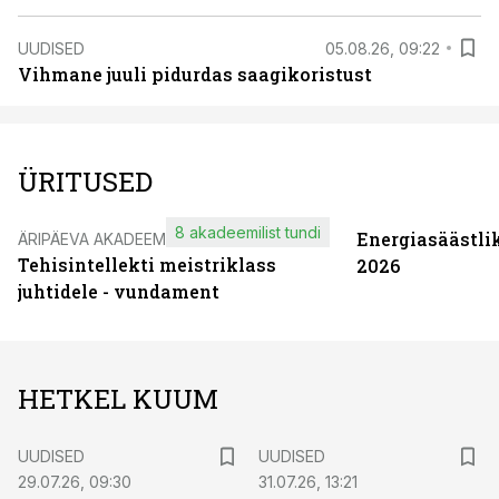
UUDISED
05.08.26, 09:22
Vihmane juuli pidurdas saagikoristust
ÜRITUSED
8 akadeemilist tundi
Energiasäästli
ÄRIPÄEVA AKADEEMIA
Tehisintellekti meistriklass
2026
juhtidele - vundament
HETKEL KUUM
UUDISED
UUDISED
29.07.26, 09:30
31.07.26, 13:21