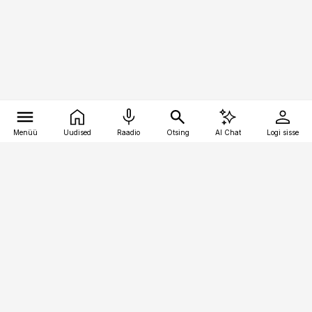
Menüü
Uudised
Raadio
Otsing
AI Chat
Logi sisse
Vana-Lõuna 39/1, 19094 Tallinn
(+372) 667 0111
pollumajandus@pollumajandus.ee
Telli
Reklaam
Firmast