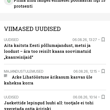
6
Piima hind langes esimesel poolaastal ligi 15
protsenti
VIIMASED UUDISED
UUDISED
06.08.26, 13:27
Aita kaitsta Eesti põllumajandust, metsi ja
loodust – ära too reisilt kaasa soovimatuid
„kaasreisijaid“
MAJANDUSTULEMUSED
06.08.26, 12:15
Arke Lihatööstuse ärikasum kasvas üle
kaheksa korra
UUDISED
06.08.26, 10:14
Jaekettide lepingud luubi all: tootjale ei tohi
veeretada ostja äririski