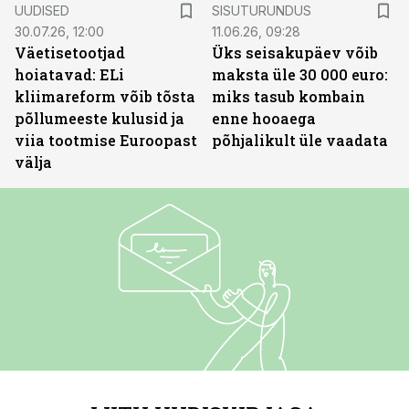
ST
UUDISED
SISUTURUNDUS
30.07.26, 12:00
11.06.26, 09:28
Väetisetootjad
Üks seisakupäev võib
hoiatavad: ELi
maksta üle 30 000 euro:
kliimareform võib tõsta
miks tasub kombain
põllumeeste kulusid ja
enne hooaega
viia tootmise Euroopast
põhjalikult üle vaadata
välja