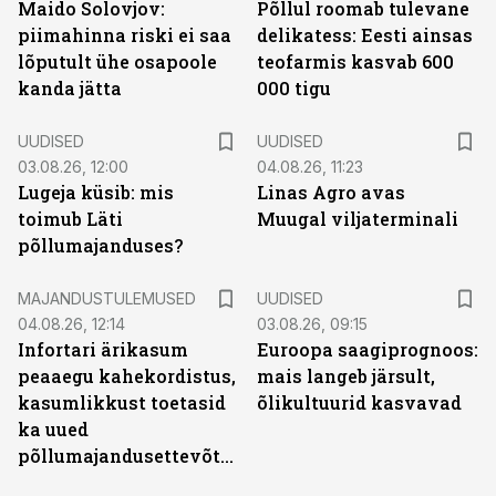
Maido Solovjov:
Põllul roomab tulevane
piimahinna riski ei saa
delikatess: Eesti ainsas
lõputult ühe osapoole
teofarmis kasvab 600
kanda jätta
000 tigu
UUDISED
UUDISED
03.08.26, 12:00
04.08.26, 11:23
Lugeja küsib: mis
Linas Agro avas
toimub Läti
Muugal viljaterminali
põllumajanduses?
MAJANDUSTULEMUSED
UUDISED
04.08.26, 12:14
03.08.26, 09:15
Infortari ärikasum
Euroopa saagiprognoos:
peaaegu kahekordistus,
mais langeb järsult,
kasumlikkust toetasid
õlikultuurid kasvavad
ka uued
põllumajandusettevõtted