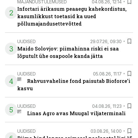
MAJANDUSTULEMUSED
04.08.26, 12:14
Infortari ärikasum peaaegu kahekordistus,
2
kasumlikkust toetasid ka uued
põllumajandusettevõtted
UUDISED
29.07.26, 09:30
3
Maido Solovjov: piimahinna riski ei saa
lõputult ühe osapoole kanda jätta
UUDISED
05.08.26, 11:17
4
Rahvusvaheline fond paisutab Bioforce’i
kasvu
UUDISED
04.08.26, 11:23
5
Linas Agro avas Muugal viljaterminali
UUDISED
03.08.26, 14:00