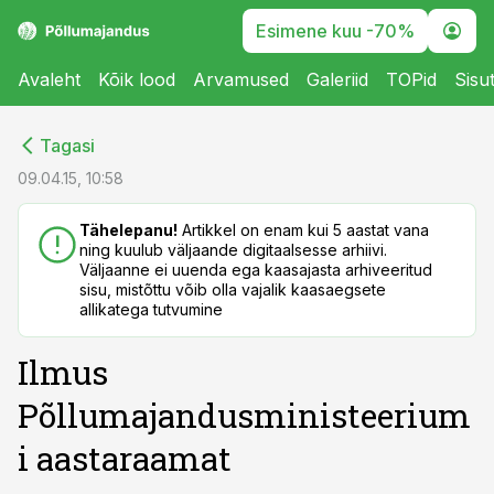
Esimene kuu -70%
Avaleht
Kõik lood
Arvamused
Galeriid
TOPid
Sisu
cebook
cebook
Tagasi
Twitter)
Twitter)
09.04.15, 10:58
kedIn
kedIn
Tähelepanu!
Artikkel on enam kui 5 aastat vana
ning kuulub väljaande digitaalsesse arhiivi.
ail
ail
Väljaanne ei uuenda ega kaasajasta arhiveeritud
sisu, mistõttu võib olla vajalik kaasaegsete
k
k
allikatega tutvumine
Ilmus
Põllumajandusministeerium
i aastaraamat