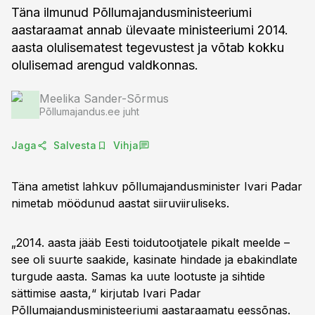
Täna ilmunud Põllumajandusministeeriumi
aastaraamat annab ülevaate ministeeriumi 2014.
aasta olulisematest tegevustest ja võtab kokku
olulisemad arengud valdkonnas.
Meelika Sander-Sõrmus
Põllumajandus.ee juht
Jaga
Salvesta
Vihja
Täna ametist lahkuv põllumajandusminister Ivari Padar
nimetab möödunud aastat siiruviiruliseks.
„2014. aasta jääb Eesti toidutootjatele pikalt meelde –
see oli suurte saakide, kasinate hindade ja ebakindlate
turgude aasta. Samas ka uute lootuste ja sihtide
sättimise aasta,“ kirjutab Ivari Padar
Põllumajandusministeeriumi aastaraamatu eessõnas.