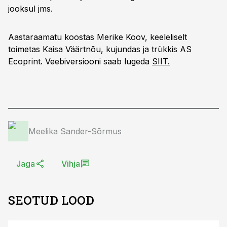
jooksul jms.
Aastaraamatu koostas Merike Koov, keeleliselt
toimetas Kaisa Väärtnõu, kujundas ja trükkis AS
Ecoprint. Veebiversiooni saab lugeda
SIIT.
Meelika Sander-Sõrmus
Jaga
Vihja
SEOTUD LOOD
ST