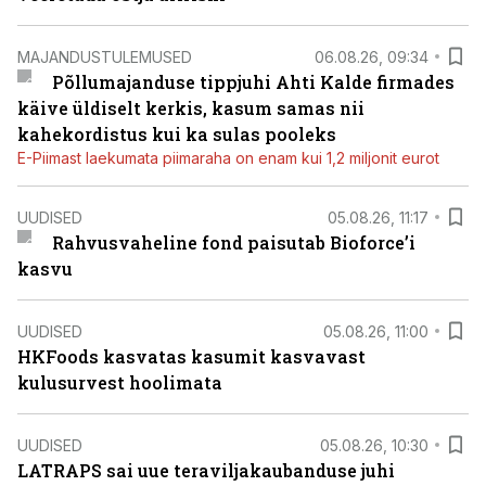
MAJANDUSTULEMUSED
06.08.26, 09:34
Põllumajanduse tippjuhi Ahti Kalde firmades
käive üldiselt kerkis, kasum samas nii
kahekordistus kui ka sulas pooleks
E-Piimast laekumata piimaraha on enam kui 1,2 miljonit eurot
UUDISED
05.08.26, 11:17
Rahvusvaheline fond paisutab Bioforce’i
kasvu
UUDISED
05.08.26, 11:00
HKFoods kasvatas kasumit kasvavast
kulusurvest hoolimata
UUDISED
05.08.26, 10:30
LATRAPS sai uue teraviljakaubanduse juhi