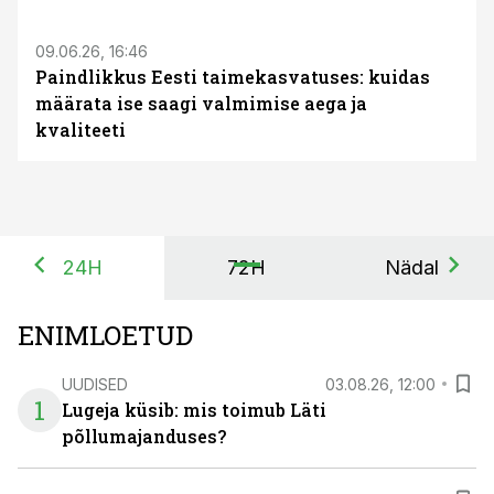
09.06.26, 16:46
Paindlikkus Eesti taimekasvatuses: kuidas
määrata ise saagi valmimise aega ja
kvaliteeti
24H
72H
Nädal
ENIMLOETUD
UUDISED
03.08.26, 12:00
1
Lugeja küsib: mis toimub Läti
põllumajanduses?