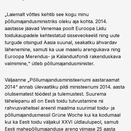
„Laiemalt võttes kehtib see kogu minu
põllumajandusministriks oleku aja kohta. 2014.
aastasse jäävad Venemaa poolt Euroopa Liidu
toidukaupadele kehtestatud sisseveokeeld ning uute
turgude otsingud Aasia suunal, seakatku ähvardav
lähenemine, samuti ka uue maaelu arengukava ning
Euroopa Merendus- ja Kalandusfondi rakenduskava
valmimine,“ ütleb põllumajandusminister.
Väljaanne „Põllumajandusministeeriumi aastaraamat
2014“ annab ülevaatliku pildi ministeeriumi 2014. aasta
olulisematest töödest ja tulemustest. Suurema
tähelepanu all on Eesti toidu tutvustamine nii
rahvusvahelisel areenil maailma suurimal toidu- ja
põllumajandusmessil Grüne Woche kui ka kodumaal
kui ka Eesti toidu väljakul XXVI üldlaulupeol, samuti
Eesti mahepõllumajanduse areng viimase 25 aasta