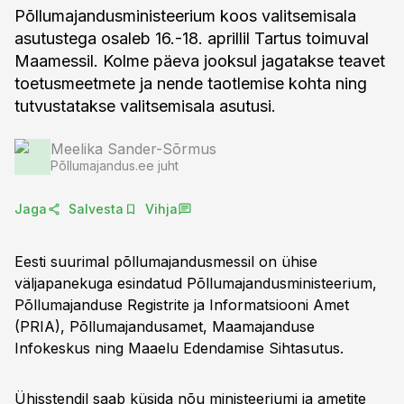
Põllumajandusministeerium koos valitsemisala
asutustega osaleb 16.-18. aprillil Tartus toimuval
Maamessil. Kolme päeva jooksul jagatakse teavet
toetusmeetmete ja nende taotlemise kohta ning
tutvustatakse valitsemisala asutusi.
Meelika Sander-Sõrmus
Põllumajandus.ee juht
Jaga
Salvesta
Vihja
Eesti suurimal põllumajandusmessil on ühise
väljapanekuga esindatud Põllumajandusministeerium,
Põllumajanduse Registrite ja Informatsiooni Amet
(PRIA), Põllumajandusamet, Maamajanduse
Infokeskus ning Maaelu Edendamise Sihtasutus.
Ühisstendil saab küsida nõu ministeeriumi ja ametite