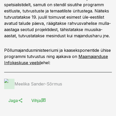
spetsialistidelt, samuti on stendil sisutihe programm
esitluste, tutvustuste ja temaatiliste üritustega. Näiteks
tutvustatakse 19. juulil toimuvat esimest üle-eestilist
avatud talude päeva, räägitakse rahvusvahelise mulla-
aastaga seotud projektidest, tähistatakse muusika-
aastat, tutvustatakse mesindust kui majandusharu jne.
Põllumajandusministeeriumi ja kaaseksponentide ühise
programmi tutvustus ning ajakava on
Maamajanduse
Infokeskuse veebil
ehel:
Meelika Sander-Sõrmus
Jaga
Vihja