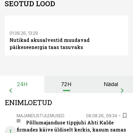
SEOTUD LOOD
ST
01.06.26, 13:29
Nutikad akusalvestid muudavad
päikeseenergia taas tasuvaks
24H
72H
Nädal
ENIMLOETUD
MAJANDUSTULEMUSED
06.08.26, 09:34
Põllumajanduse tippjuhi Ahti Kalde
firmades käive üldiselt kerkis, kasum samas
1