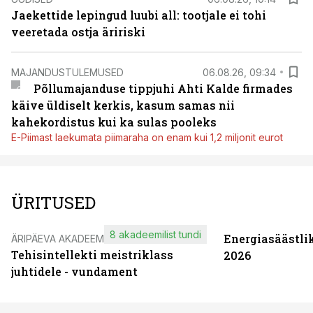
Jaekettide lepingud luubi all: tootjale ei tohi
veeretada ostja äririski
MAJANDUSTULEMUSED
06.08.26, 09:34
Põllumajanduse tippjuhi Ahti Kalde firmades
käive üldiselt kerkis, kasum samas nii
kahekordistus kui ka sulas pooleks
E-Piimast laekumata piimaraha on enam kui 1,2 miljonit eurot
ÜRITUSED
8 akadeemilist tundi
Energiasäästli
ÄRIPÄEVA AKADEEMIA
Tehisintellekti meistriklass
2026
juhtidele - vundament