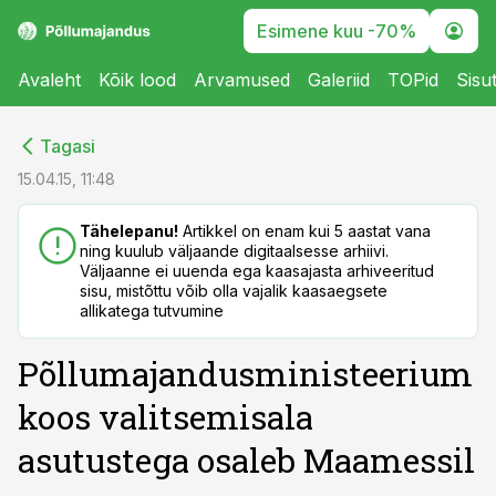
Esimene kuu -70%
Avaleht
Kõik lood
Arvamused
Galeriid
TOPid
Sisu
cebook
cebook
Tagasi
Twitter)
Twitter)
15.04.15, 11:48
kedIn
kedIn
Tähelepanu!
Artikkel on enam kui 5 aastat vana
ning kuulub väljaande digitaalsesse arhiivi.
ail
ail
Väljaanne ei uuenda ega kaasajasta arhiveeritud
sisu, mistõttu võib olla vajalik kaasaegsete
k
k
allikatega tutvumine
Põllumajandusministeerium
koos valitsemisala
asutustega osaleb Maamessil