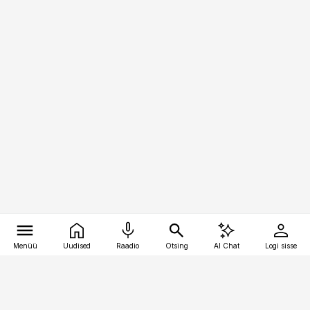
Menüü
Uudised
Raadio
Otsing
AI Chat
Logi sisse
Vana-Lõuna 39/1, 19094 Tallinn