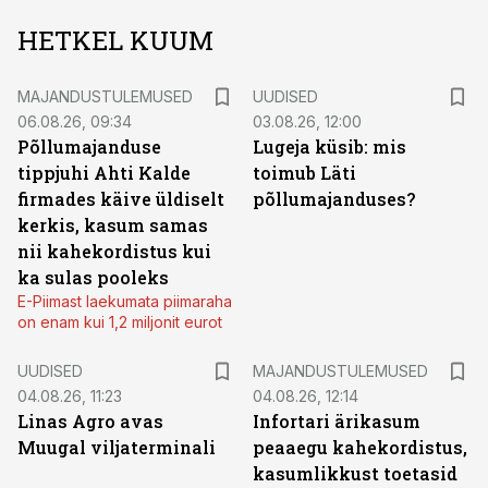
HETKEL KUUM
MAJANDUSTULEMUSED
UUDISED
06.08.26, 09:34
03.08.26, 12:00
Põllumajanduse
Lugeja küsib: mis
tippjuhi Ahti Kalde
toimub Läti
firmades käive üldiselt
põllumajanduses?
kerkis, kasum samas
nii kahekordistus kui
ka sulas pooleks
E-Piimast laekumata piimaraha
on enam kui 1,2 miljonit eurot
UUDISED
MAJANDUSTULEMUSED
04.08.26, 11:23
04.08.26, 12:14
Linas Agro avas
Infortari ärikasum
Muugal viljaterminali
peaaegu kahekordistus,
kasumlikkust toetasid