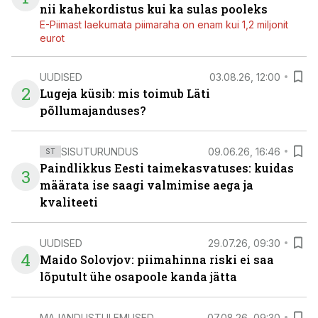
nii kahekordistus kui ka sulas pooleks
E-Piimast laekumata piimaraha on enam kui 1,2 miljonit
eurot
UUDISED
03.08.26, 12:00
2
Lugeja küsib: mis toimub Läti
põllumajanduses?
SISUTURUNDUS
09.06.26, 16:46
ST
Paindlikkus Eesti taimekasvatuses: kuidas
3
määrata ise saagi valmimise aega ja
kvaliteeti
UUDISED
29.07.26, 09:30
4
Maido Solovjov: piimahinna riski ei saa
lõputult ühe osapoole kanda jätta
MAJANDUSTULEMUSED
07.08.26, 09:30