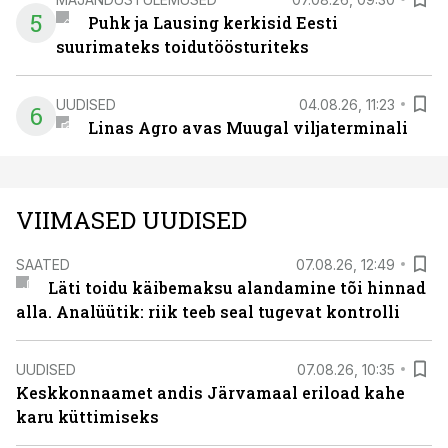
5
Puhk ja Lausing kerkisid Eesti
suurimateks toidutöösturiteks
UUDISED
04.08.26, 11:23
6
Linas Agro avas Muugal viljaterminali
VIIMASED UUDISED
SAATED
07.08.26, 12:49
Läti toidu käibemaksu alandamine tõi hinnad
alla. Analüütik: riik teeb seal tugevat kontrolli
UUDISED
07.08.26, 10:35
Keskkonnaamet andis Järvamaal eriload kahe
karu küttimiseks