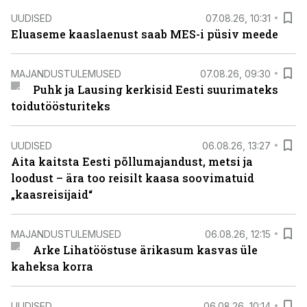
UUDISED
07.08.26, 10:31
Eluaseme kaaslaenust saab MES-i püsiv meede
MAJANDUSTULEMUSED
07.08.26, 09:30
Puhk ja Lausing kerkisid Eesti suurimateks
toidutöösturiteks
UUDISED
06.08.26, 13:27
Aita kaitsta Eesti põllumajandust, metsi ja
loodust – ära too reisilt kaasa soovimatuid
„kaasreisijaid“
MAJANDUSTULEMUSED
06.08.26, 12:15
Arke Lihatööstuse ärikasum kasvas üle
kaheksa korra
UUDISED
06.08.26, 10:14