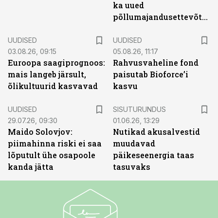
ka uued
põllumajandusettevõtted
UUDISED
UUDISED
03.08.26, 09:15
05.08.26, 11:17
Euroopa saagiprognoos:
Rahvusvaheline fond
mais langeb järsult,
paisutab Bioforce’i
õlikultuurid kasvavad
kasvu
ST
UUDISED
SISUTURUNDUS
29.07.26, 09:30
01.06.26, 13:29
Maido Solovjov:
Nutikad akusalvestid
piimahinna riski ei saa
muudavad
lõputult ühe osapoole
päikeseenergia taas
kanda jätta
tasuvaks