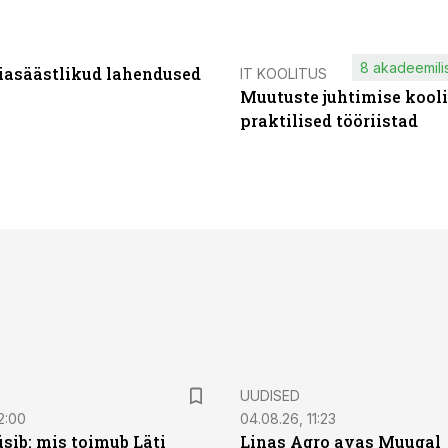
8 akadeemilis
iasäästlikud lahendused
IT KOOLITUS
Muutuste juhtimise kooli
praktilised tööriistad
UUDISED
2:00
04.08.26, 11:23
sib: mis toimub Läti
Linas Agro avas Muugal