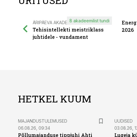
ÜRITUSED
8 akadeemilist tundi
Energ
ÄRIPÄEVA AKADEEMIA
Tehisintellekti meistriklass
2026
juhtidele - vundament
HETKEL KUUM
MAJANDUSTULEMUSED
UUDISED
06.08.26, 09:34
03.08.26, 1
Põllumajanduse tippjuhi Ahti
Lugeja kü