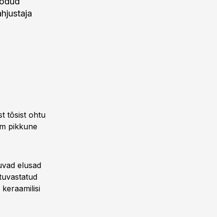
oodud
hjustaja
t tõsist ohtu
 cm pikkune
uvad elusad
 tuvastatud
 keraamilisi