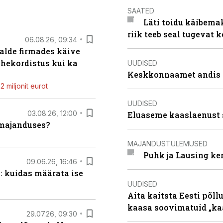
SAATED
Läti toidu käibema
riik teeb seal tugevat k
06.08.26, 09:34
alde firmades käive
ahekordistus kui ka
UUDISED
Keskkonnaamet andis J
 miljonit eurot
UUDISED
03.08.26, 12:00
Eluaseme kaaslaenust 
umajanduses?
MAJANDUSTULEMUSED
Puhk ja Lausing ke
09.06.26, 16:46
: kuidas määrata ise
UUDISED
Aita kaitsta Eesti põllu
kaasa soovimatuid „kaa
29.07.26, 09:30