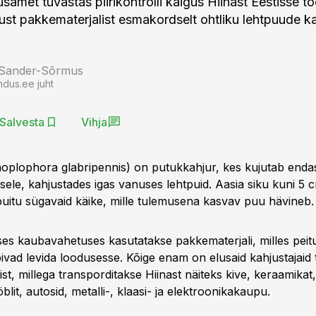
samet tuvastas piirikontrolli käigus Hiinast Eestisse t
dust pakkematerjalist esmakordselt ohtliku lehtpuude ka
 Sander-Sõrmus
ndus.ee juht
Salvesta
Vihja
noplophora glabripennis) on putukkahjur, kes kujutab endas
usele, kahjustades igas vanuses lehtpuid. Aasia siku kuni 5
puitu sügavaid käike, mille tulemusena kasvav puu hävineb.
es kaubavahetuses kasutatakse pakkematerjali, milles peit
õivad levida loodusesse. Kõige enam on elusaid kahjustajaid
st, millega transporditakse Hiinast näiteks kive, keraamikat,
blit, autosid, metalli-, klaasi- ja elektroonikakaupu.