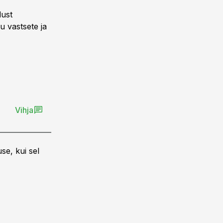
dust
u vastsete ja
Vihja
se, kui sel