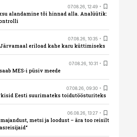
07.08.26, 12:49
ksu alandamine tõi hinnad alla. Analüütik:
ontrolli
07.08.26, 10:35
ärvamaal eriload kahe karu küttimiseks
07.08.26, 10:31
saab MES-i püsiv meede
07.08.26, 09:30
rkisid Eesti suurimateks toidutöösturiteks
06.08.26, 13:27
majandust, metsi ja loodust – ära too reisilt
sreisijaid“