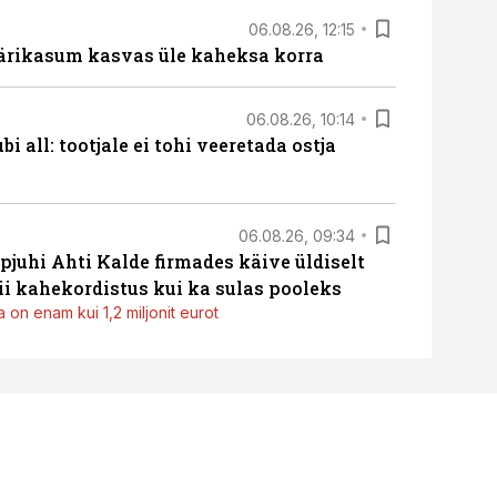
06.08.26, 12:15
ärikasum kasvas üle kaheksa korra
06.08.26, 10:14
i all: tootjale ei tohi veeretada ostja
06.08.26, 09:34
pjuhi Ahti Kalde firmades käive üldiselt
i kahekordistus kui ka sulas pooleks
 on enam kui 1,2 miljonit eurot