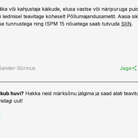
ika või kahjustaja käikude, elusa vastse või näripuruga pui
 leidmisel teavitage koheselt Põllumajandusametit. Aasia sik
use tunnustega ning ISPM 15 nõuetega saab tutvuda
SIIN
.
 Sander-Sõrmus
Jaga
kub huvi?
Hakka neid märksõnu jälgima ja saad alati teavitu
idagi uut!