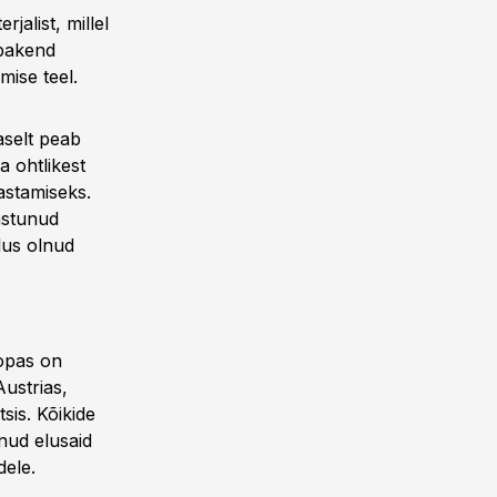
jalist, millel
 pakend
mise teel.
selt peab
 ohtlikest
astamiseks.
aastunud
lus olnud
oopas on
Austrias,
sis. Kõikide
unud elusaid
dele.