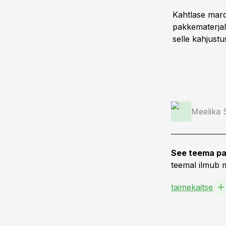
Kahtlase mard
pakkematerjali
selle kahjust
Meelika
See teema pa
teemal ilmub m
taimekaitse