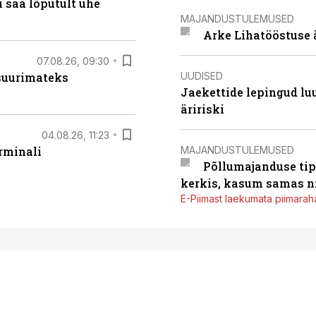
 saa lõputult ühe
MAJANDUSTULEMUSED
Arke Lihatööstuse 
07.08.26, 09:30
UUDISED
 suurimateks
Jaekettide lepingud luub
äririski
04.08.26, 11:23
MAJANDUSTULEMUSED
rminali
Põllumajanduse tip
kerkis, kasum samas ni
E-Piimast laekumata piimaraha