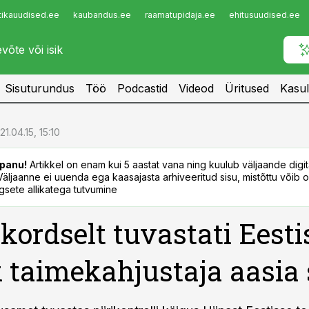
tikauudised.ee
kaubandus.ee
raamatupidaja.ee
ehitusuudised.ee
Infopank
Radar
Sisuturundus
Töö
Podcastid
Videod
Üritused
Kasul
21.04.15, 15:10
panu!
Artikkel on enam kui 5 aastat vana ning kuulub väljaande digi
. Väljaanne ei uuenda ega kaasajasta arhiveeritud sisu, mistõttu võib ol
sete allikatega tutvumine
ordselt tuvastati Eesti
k taimekahjustaja aasia