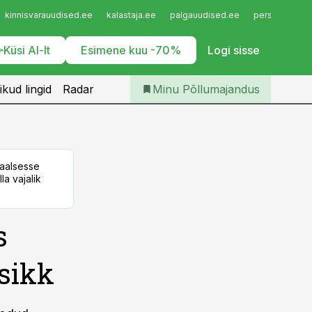
Iseteenindus
kinnisvarauudised.ee
kalastaja.ee
palgauudised.ee
personaliuudi
Telli Põllumajandus
Küsi AI-lt
Esimene kuu -70%
Logi sisse
ikud lingid
Radar
Minu Põllumajandus
taalsesse
la vajalik
s
 sikk