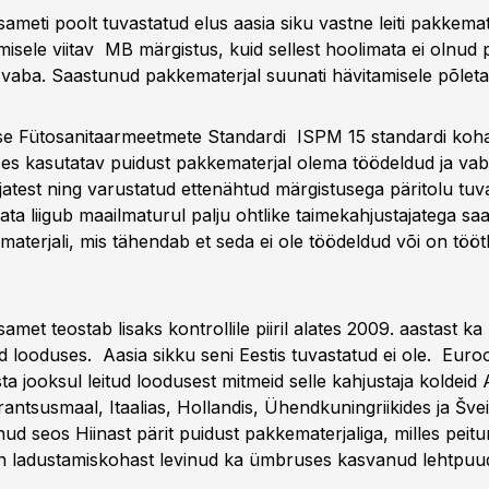
meti poolt tuvastatud elus aasia siku vastne leiti pakkemater
emisele viitav MB märgistus, kuid sellest hoolimata ei olnud
t vaba. Saastunud pakkematerjal suunati hävitamisele põleta
e Fütosanitaarmeetmete Standardi ISPM 15 standardi koha
s kasutatav puidust pakkematerjal olema töödeldud ja vaba
jatest ning varustatud ettenähtud märgistusega päritolu tuv
ata liigub maailmaturul palju ohtlike taimekahjustajatega s
materjali, mis tähendab et seda ei ole töödeldud või on tööt
met teostab lisaks kontrollile piiril alates 2009. aastast ka
d looduses. Aasia sikku seni Eestis tuvastatud ei ole. Eur
ta jooksul leitud loodusest mitmeid selle kahjustaja koldeid 
ntsusmaal, Itaalias, Hollandis, Ühendkuningriikides ja Šveit
nud seos Hiinast pärit puidust pakkematerjaliga, milles peit
on ladustamiskohast levinud ka ümbruses kasvanud lehtpuu