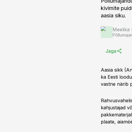
Põllumajandu
kivimite pui
aasia siku.
Meelika
Põllumaja
Jaga
Aasia sikk (A
ka Eesti lood
vastne närib 
Rahvusvahelis
kahjustajad v
pakkematerjali
plaate, aiamöö