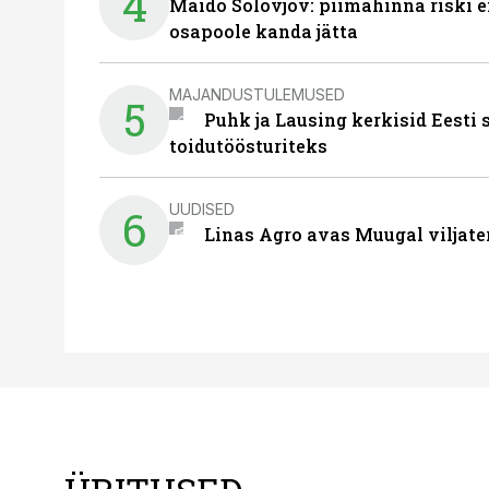
4
Maido Solovjov: piimahinna riski ei
osapoole kanda jätta
MAJANDUSTULEMUSED
5
Puhk ja Lausing kerkisid Eesti
toidutöösturiteks
UUDISED
6
Linas Agro avas Muugal viljate