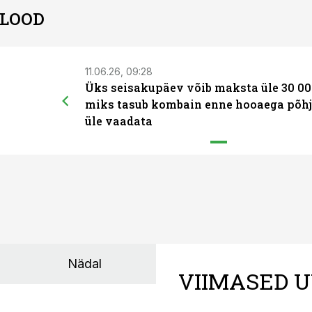
 LOOD
11.06.26, 09:28
Üks seisakupäev võib maksta üle 30 00
miks tasub kombain enne hooaega põhj
üle vaadata
Nädal
VIIMASED U