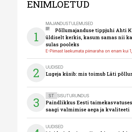
ENIMLOETUD
MAJANDUSTULEMUSED
Põllumajanduse tippjuhi Ahti K
1
üldiselt kerkis, kasum samas nii k
sulas pooleks
E-Piimast laekumata piimaraha on enam kui 1,2
UUDISED
2
Lugeja küsib: mis toimub Läti põll
ST
SISUTURUNDUS
3
Paindlikkus Eesti taimekasvatuses
saagi valmimise aega ja kvaliteeti
UUDISED