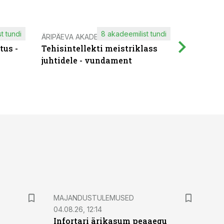
t tundi
8 akadeemilist tundi
ÄRIPÄEVA AKADEEMIA
IT KOOLIT
tus -
Tehisintellekti meistriklass
Muutuste
juhtidele - vundament
praktilis
MAJANDUSTULEMUSED
04.08.26, 12:14
Infortari ärikasum peaaegu