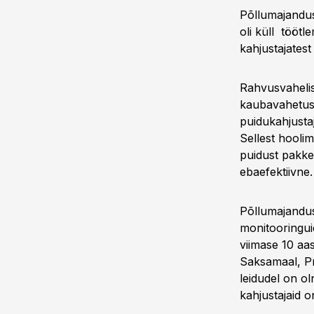
Põllumajandusa
oli küll töötl
kahjustajates
Rahvusvahelis
kaubavahetuse
puidukahjusta
Sellest hoolim
puidust pakke
ebaefektiivne.
Põllumajandusa
monitooringui
viimase 10 aas
Saksamaal, Pra
leidudel on ol
kahjustajaid 