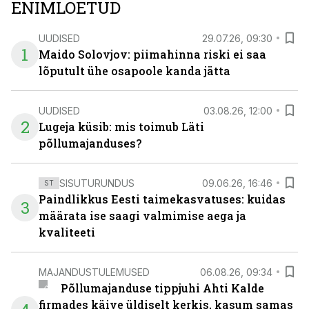
ENIMLOETUD
UUDISED
29.07.26, 09:30
1
Maido Solovjov: piimahinna riski ei saa
lõputult ühe osapoole kanda jätta
UUDISED
03.08.26, 12:00
2
Lugeja küsib: mis toimub Läti
põllumajanduses?
SISUTURUNDUS
09.06.26, 16:46
ST
Paindlikkus Eesti taimekasvatuses: kuidas
3
määrata ise saagi valmimise aega ja
kvaliteeti
MAJANDUSTULEMUSED
06.08.26, 09:34
Põllumajanduse tippjuhi Ahti Kalde
firmades käive üldiselt kerkis, kasum samas