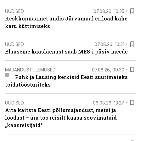
UUDISED
07.08.26, 10:35
Keskkonnaamet andis Järvamaal eriload kahe
karu küttimiseks
UUDISED
07.08.26, 10:31
Eluaseme kaaslaenust saab MES-i püsiv meede
MAJANDUSTULEMUSED
07.08.26, 09:30
Puhk ja Lausing kerkisid Eesti suurimateks
toidutöösturiteks
UUDISED
06.08.26, 13:27
Aita kaitsta Eesti põllumajandust, metsi ja
loodust – ära too reisilt kaasa soovimatuid
„kaasreisijaid“