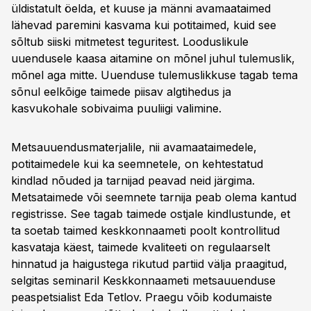
üldistatult öelda, et kuuse ja männi avamaataimed
lähevad paremini kasvama kui potitaimed, kuid see
sõltub siiski mitmetest teguritest. Looduslikule
uuendusele kaasa aitamine on mõnel juhul tulemuslik,
mõnel aga mitte. Uuenduse tulemuslikkuse tagab tema
sõnul eelkõige taimede piisav algtihedus ja
kasvukohale sobivaima puuliigi valimine.
Metsauuendusmaterjalile, nii avamaataimedele,
potitaimedele kui ka seemnetele, on kehtestatud
kindlad nõuded ja tarnijad peavad neid järgima.
Metsataimede või seemnete tarnija peab olema kantud
registrisse. See tagab taimede ostjale kindlustunde, et
ta soetab taimed keskkonnaameti poolt kontrollitud
kasvataja käest, taimede kvaliteeti on regulaarselt
hinnatud ja haigustega rikutud partiid välja praagitud,
selgitas seminaril Keskkonnaameti metsauuenduse
peaspetsialist Eda Tetlov. Praegu võib kodumaiste