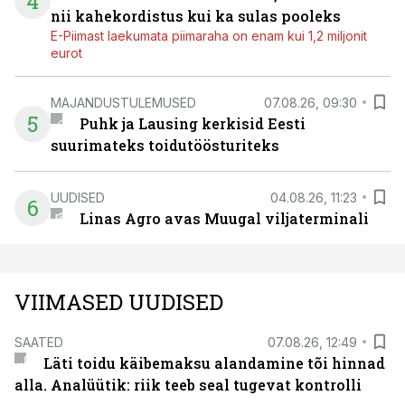
4
nii kahekordistus kui ka sulas pooleks
E-Piimast laekumata piimaraha on enam kui 1,2 miljonit
eurot
MAJANDUSTULEMUSED
07.08.26, 09:30
5
Puhk ja Lausing kerkisid Eesti
suurimateks toidutöösturiteks
UUDISED
04.08.26, 11:23
6
Linas Agro avas Muugal viljaterminali
VIIMASED UUDISED
SAATED
07.08.26, 12:49
Läti toidu käibemaksu alandamine tõi hinnad
alla. Analüütik: riik teeb seal tugevat kontrolli