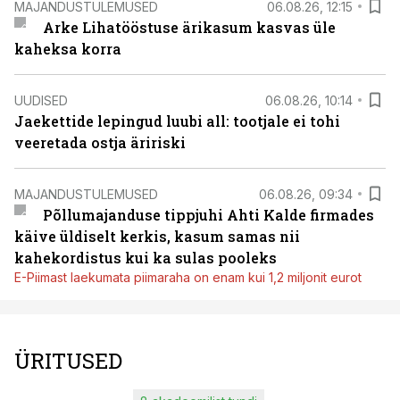
MAJANDUSTULEMUSED
06.08.26, 12:15
Arke Lihatööstuse ärikasum kasvas üle
kaheksa korra
UUDISED
06.08.26, 10:14
Jaekettide lepingud luubi all: tootjale ei tohi
veeretada ostja äririski
MAJANDUSTULEMUSED
06.08.26, 09:34
Põllumajanduse tippjuhi Ahti Kalde firmades
käive üldiselt kerkis, kasum samas nii
kahekordistus kui ka sulas pooleks
E-Piimast laekumata piimaraha on enam kui 1,2 miljonit eurot
ÜRITUSED