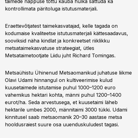
taimede nappuse tõttu kauba hulka sattuda ka
kontrollimata päritoluga istutusmaterjali.
Eraettevõtjatest taimekasvatajad, kelle tagada on
kodumaise kvaliteetse istutusmaterjali kättesaadavus,
sooviksid näha kindlat ja konkreetset riiklikku
metsataimekasvatuse strateegiat, ütles
Metsataimetootjate Liidu juht Richard Tomingas.
Metsaühistu Ühinenud Metsaomanikud juhatuse liikme
Olavi Udami hinnangul on kultiveerimise kulud
kuusetaimede istutamise puhul 1000–1200 euro
vahemikus hektari kohta, männi puhul 1200–1400
eurot/ha. Seda arvestusega, et kuusetaimi läheb
hektarile umbes 2000, männitaimi 3000 tükki. Udami
kinnitusel saab metsaomanik 20–30 aastase metsa
hooldusraiest suure osa uuenduskuludest tagasi.