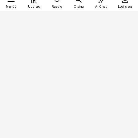
Menüü
Uudised
Raadio
Otsing
AI Chat
Logi sisse
Vana-Lõuna 39/1, 19094 Tallinn
(+372) 667 0111
pollumajandus@pollumajandus.ee
Telli
Reklaam
Firmast
Sisu kasutamisõigused
Ajakirjaniku
eetikakoodeks
Üldtingimused
Privaatsustingimused
Küpsiste poliitika
KKK
Eesti Meediaettevõtete
Eelistuste haldamine
Liit