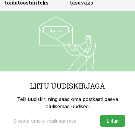
toidutöösturiteks
tasuvaks
LIITU UUDISKIRJAGA
Telli uudiskiri ning saad oma postkasti päeva
olulisemad uudised.
Liitun