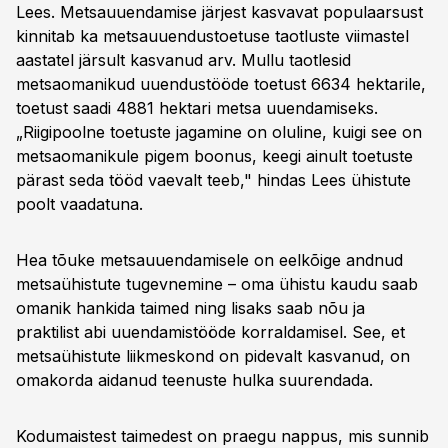
Lees. Metsauuendamise järjest kasvavat populaarsust
kinnitab ka metsauuendustoetuse taotluste viimastel
aastatel järsult kasvanud arv. Mullu taotlesid
metsaomanikud uuendustööde toetust 6634 hektarile,
toetust saadi 4881 hektari metsa uuendamiseks.
„Riigipoolne toetuste jagamine on oluline, kuigi see on
metsaomanikule pigem boonus, keegi ainult toetuste
pärast seda tööd vaevalt teeb," hindas Lees ühistute
poolt vaadatuna.
Hea tõuke metsauuendamisele on eelkõige andnud
metsaühistute tugevnemine – oma ühistu kaudu saab
omanik hankida taimed ning lisaks saab nõu ja
praktilist abi uuendamistööde korraldamisel. See, et
metsaühistute liikmeskond on pidevalt kasvanud, on
omakorda aidanud teenuste hulka suurendada.
Kodumaistest taimedest on praegu nappus, mis sunnib