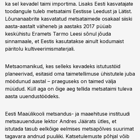
ka sel kevadel taimi importima. Lisaks Eesti kasvatajate
toodangule tuleb metsataimi Eestisse Leedust ja Lätist.
Lõunanaabrite kasvatatud metsataimede osakaal siiski
aasta-aastalt väheneb ja aastaks 2017 püüab
keskühistu Eramets Tarmo Leesi sõnul jõuda
sinnamaale, et Eestis kasutatakse ainult kodumaist
päritolu kultiveerimismaterjali.
Metsaomanikud, kes selleks kevadeks istutustöid
planeerivad, esitasid oma taimetellimuse ühistutele juba
möödunud aastal – praeguseks on taimed välja
müüdud. Küll aga on õige aeg tellida metsataimi tuleva
aasta uuendustöödeks.
Eesti Maaülikooli metsandus- ja maaehituse instituudi
metsauuenduse lektor Andres Jäärats ütles, et
istutada tasub eelkõige eelmises metsapõlves suurimat
tagavara andnud puuliiki. Katsetulemuste põhjal võib