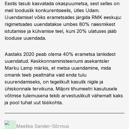
Eestis tasub kasvatada okaspuumetsa, sest selles on
meil looduslik konkurentsieelis, ütles Udam.
Uuendamisel võiks erametsades järgida RMK eeskuju:
riigimetsades uuendatakse umbes 80% raiesmikest
istutamise ja külvamise teel, kuni 20% ulatuses jääb
looduse uuendada.
Aastaks 2020 peab olema 40% erametsa lankidest
uuendatud. Keskkonnaministeeriumi asekantsler
Marku Lamp märkis, et metsa uuendamine, mida
omanik teeb pealtnäha vaid enda tulu
suurendamiseks, on tegelikult kasulik riigile ja
ühiskonnale tervikuna. Miljoni tihumeetri kasutusele
võtmise tulemusena tekib arvestuslikult vähemalt kaks
ja pool tuhat uut töökohta.
Meelika Sander-Sõrmus