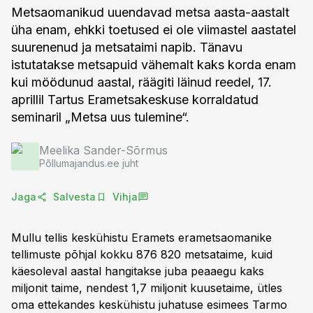
Metsaomanikud uuendavad metsa aasta-aastalt
üha enam, ehkki toetused ei ole viimastel aastatel
suurenenud ja metsataimi napib. Tänavu
istutatakse metsapuid vähemalt kaks korda enam
kui möödunud aastal, räägiti läinud reedel, 17.
aprillil Tartus Erametsakeskuse korraldatud
seminaril „Metsa uus tulemine“.
Meelika Sander-Sõrmus
Põllumajandus.ee juht
Jaga
Salvesta
Vihja
Mullu tellis keskühistu Eramets erametsaomanike
tellimuste põhjal kokku 876 820 metsataime, kuid
käesoleval aastal hangitakse juba peaaegu kaks
miljonit taime, nendest 1,7 miljonit kuusetaime, ütles
oma ettekandes keskühistu juhatuse esimees Tarmo