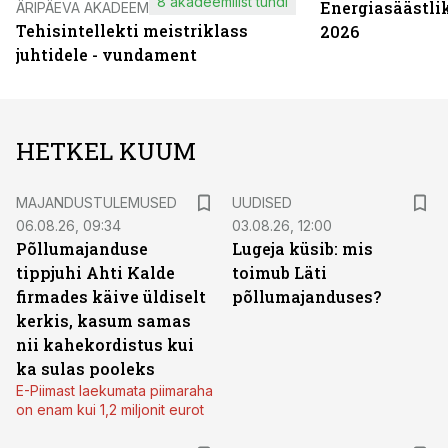
8 akadeemilist tundi
Energiasäästli
ÄRIPÄEVA AKADEEMIA
Tehisintellekti meistriklass
2026
juhtidele - vundament
HETKEL KUUM
MAJANDUSTULEMUSED
UUDISED
06.08.26, 09:34
03.08.26, 12:00
Põllumajanduse
Lugeja küsib: mis
tippjuhi Ahti Kalde
toimub Läti
firmades käive üldiselt
põllumajanduses?
kerkis, kasum samas
nii kahekordistus kui
ka sulas pooleks
E-Piimast laekumata piimaraha
on enam kui 1,2 miljonit eurot