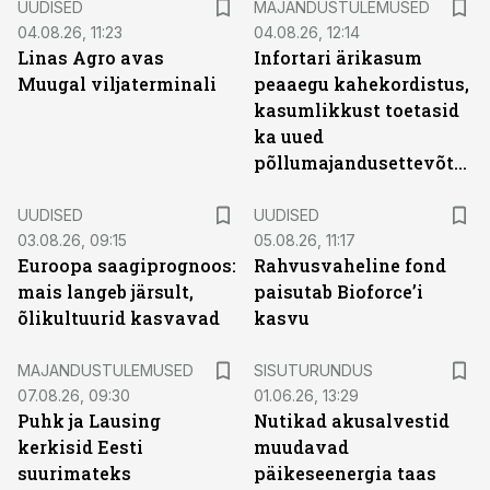
UUDISED
MAJANDUSTULEMUSED
04.08.26, 11:23
04.08.26, 12:14
Linas Agro avas
Infortari ärikasum
Muugal viljaterminali
peaaegu kahekordistus,
kasumlikkust toetasid
ka uued
põllumajandusettevõtted
UUDISED
UUDISED
03.08.26, 09:15
05.08.26, 11:17
Euroopa saagiprognoos:
Rahvusvaheline fond
mais langeb järsult,
paisutab Bioforce’i
õlikultuurid kasvavad
kasvu
ST
MAJANDUSTULEMUSED
SISUTURUNDUS
07.08.26, 09:30
01.06.26, 13:29
Puhk ja Lausing
Nutikad akusalvestid
kerkisid Eesti
muudavad
suurimateks
päikeseenergia taas