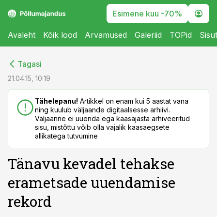
Esimene kuu -70%
Avaleht
Kõik lood
Arvamused
Galeriid
TOPid
Sisu
cebook
cebook
Tagasi
Twitter)
Twitter)
21.04.15, 10:19
kedIn
kedIn
Tähelepanu!
Artikkel on enam kui 5 aastat vana
ning kuulub väljaande digitaalsesse arhiivi.
ail
ail
Väljaanne ei uuenda ega kaasajasta arhiveeritud
sisu, mistõttu võib olla vajalik kaasaegsete
k
k
allikatega tutvumine
Tänavu kevadel tehakse
erametsade uuendamise
rekord