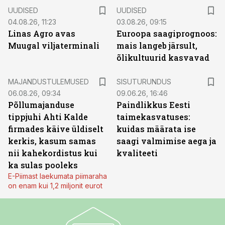
UUDISED
UUDISED
04.08.26, 11:23
03.08.26, 09:15
Linas Agro avas
Euroopa saagiprognoos:
Muugal viljaterminali
mais langeb järsult,
õlikultuurid kasvavad
ST
MAJANDUSTULEMUSED
SISUTURUNDUS
06.08.26, 09:34
09.06.26, 16:46
Põllumajanduse
Paindlikkus Eesti
tippjuhi Ahti Kalde
taimekasvatuses:
firmades käive üldiselt
kuidas määrata ise
kerkis, kasum samas
saagi valmimise aega ja
nii kahekordistus kui
kvaliteeti
ka sulas pooleks
E-Piimast laekumata piimaraha
on enam kui 1,2 miljonit eurot