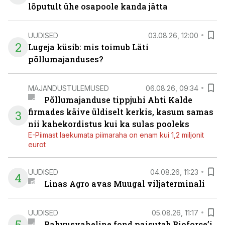
lõputult ühe osapoole kanda jätta
UUDISED
03.08.26, 12:00
2
Lugeja küsib: mis toimub Läti
põllumajanduses?
MAJANDUSTULEMUSED
06.08.26, 09:34
Põllumajanduse tippjuhi Ahti Kalde
firmades käive üldiselt kerkis, kasum samas
3
nii kahekordistus kui ka sulas pooleks
E-Piimast laekumata piimaraha on enam kui 1,2 miljonit
eurot
UUDISED
04.08.26, 11:23
4
Linas Agro avas Muugal viljaterminali
UUDISED
05.08.26, 11:17
5
Rahvusvaheline fond paisutab Bioforce’i