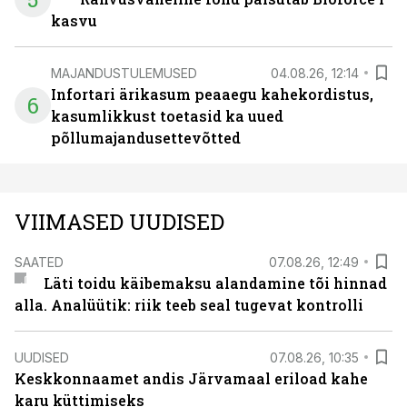
kasvu
MAJANDUSTULEMUSED
04.08.26, 12:14
Infortari ärikasum peaaegu kahekordistus,
6
kasumlikkust toetasid ka uued
põllumajandusettevõtted
VIIMASED UUDISED
SAATED
07.08.26, 12:49
Läti toidu käibemaksu alandamine tõi hinnad
alla. Analüütik: riik teeb seal tugevat kontrolli
UUDISED
07.08.26, 10:35
Keskkonnaamet andis Järvamaal eriload kahe
karu küttimiseks