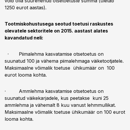
võib olla suurenenud otsetoetuste summa (ületab
1250 eurot aastas).
Tootmiskohustusega seotud toetusi raskustes
olevatele sektoritele on 2015. aastast alates
kavandatud neli:
· Piimalehma kasvatamise otsetoetus on
suunatud 100 ja vähema piimalehmaga väiketootjatele.
Maksimaalne võimalik toetuse ühikumäär on 100
eurot looma kohta.
· Ammlehma kasvatamise otsetoetus on
suunatud väikekarjadele, kus peetakse kuni 25
ammlehma ja vähemalt 8 kuu vanust lehmmullikat.
Maksimaalne võimalik toetuse ühikumäär on 100 eurot
looma kohta.