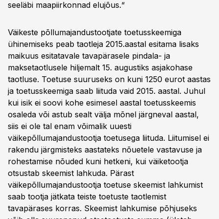
seeläbi maapiirkonnad elujõus.“
Väikeste põllumajandustootjate toetusskeemiga
ühinemiseks peab taotleja 2015.aastal esitama lisaks
maikuus esitatavale tavapärasele pindala- ja
maksetaotlusele hiljemalt 15. augustiks asjakohase
taotluse. Toetuse suuruseks on kuni 1250 eurot aastas
ja toetusskeemiga saab liituda vaid 2015. aastal. Juhul
kui isik ei soovi kohe esimesel aastal toetusskeemis
osaleda või astub sealt välja mõnel järgneval aastal,
siis ei ole tal enam võimalik uuesti
väikepõllumajandustootja toetusega liituda. Liitumisel ei
rakendu järgmisteks aastateks nõuetele vastavuse ja
rohestamise nõuded kuni hetkeni, kui väiketootja
otsustab skeemist lahkuda. Pärast
väikepõllumajandustootja toetuse skeemist lahkumist
saab tootja jätkata teiste toetuste taotlemist
tavapärases korras. Skeemist lahkumise põhjuseks