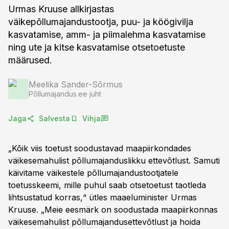
Urmas Kruuse allkirjastas
väikepõllumajandustootja, puu- ja köögivilja
kasvatamise, amm- ja piimalehma kasvatamise
ning ute ja kitse kasvatamise otsetoetuste
määrused.
Meelika Sander-Sõrmus
Põllumajandus.ee juht
Jaga
Salvesta
Vihja
„Kõik viis toetust soodustavad maapiirkondades
väikesemahulist põllumajanduslikku ettevõtlust. Samuti
käivitame väikestele põllumajandustootjatele
toetusskeemi, mille puhul saab otsetoetust taotleda
lihtsustatud korras,“ ütles maaeluminister Urmas
Kruuse. „Meie eesmärk on soodustada maapiirkonnas
väikesemahulist põllumajandusettevõtlust ja hoida