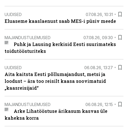
UUDISED
07.08.26, 10:31
Eluaseme kaaslaenust saab MES-i püsiv meede
MAJANDUSTULEMUSED
07.08.26, 09:30
Puhk ja Lausing kerkisid Eesti suurimateks
toidutöösturiteks
UUDISED
06.08.26, 13:27
Aita kaitsta Eesti põllumajandust, metsi ja
loodust – ära too reisilt kaasa soovimatuid
„kaasreisijaid“
MAJANDUSTULEMUSED
06.08.26, 12:15
Arke Lihatööstuse ärikasum kasvas üle
kaheksa korra