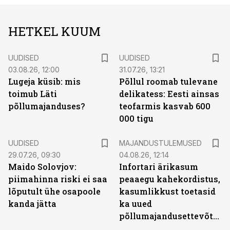
HETKEL KUUM
UUDISED
UUDISED
03.08.26, 12:00
31.07.26, 13:21
Lugeja küsib: mis
Põllul roomab tulevane
toimub Läti
delikatess: Eesti ainsas
põllumajanduses?
teofarmis kasvab 600
000 tigu
UUDISED
MAJANDUSTULEMUSED
29.07.26, 09:30
04.08.26, 12:14
Maido Solovjov:
Infortari ärikasum
piimahinna riski ei saa
peaaegu kahekordistus,
lõputult ühe osapoole
kasumlikkust toetasid
kanda jätta
ka uued
põllumajandusettevõtted