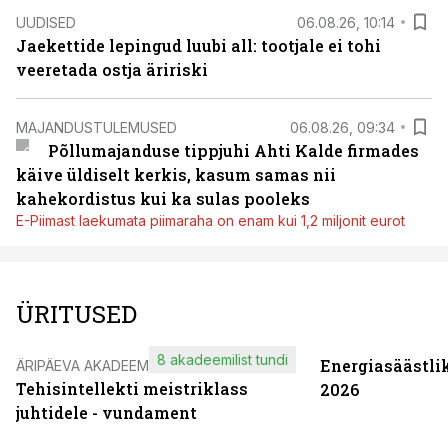
UUDISED
06.08.26, 10:14
Jaekettide lepingud luubi all: tootjale ei tohi
veeretada ostja äririski
MAJANDUSTULEMUSED
06.08.26, 09:34
Põllumajanduse tippjuhi Ahti Kalde firmades
käive üldiselt kerkis, kasum samas nii
kahekordistus kui ka sulas pooleks
E-Piimast laekumata piimaraha on enam kui 1,2 miljonit eurot
ÜRITUSED
8 akadeemilist tundi
Energiasäästli
ÄRIPÄEVA AKADEEMIA
Tehisintellekti meistriklass
2026
juhtidele - vundament