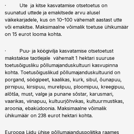
· Ute ja kitse kasvatamise otsetoetus on
suunatud uttede ja emakitsede arvu alusel
väikekarjadele, kus on 10–100 vähemalt aastast utte
või emakitse. Maksimaalne võimalik toetuse ühikumäär
on 15 eurot looma kohta.
· Puu- ja köögivilja kasvatamise otsetoetust
makstakse taotlejale vähemalt 1 hektari suuruse
toetusõigusliku põllumajanduskultuuri kasvupinna
kohta. Toetusõiguslikud põllumajanduskultuurid on
porgand, söögipeet, kaalikas, kurk, sibul, õunapuu,
pirnipuu, kirsipuu, murelipuu, ploomipuu, kreegipuu,
alõtša, must, valge ja punane sõstar, karusmari,
vaarikas, viinapuu, kultuurjõhvikas, kultuurmustikas,
aroonia, ebaküdoonia. Maksimaalne võimalik
ühikumäär on 238 eurot hektari kohta.
Euroopa Liidu ühise põllumajanduspoliitika raames