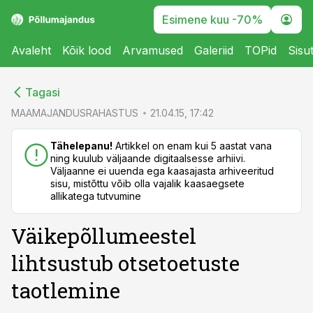
Esimene kuu -70%
Avaleht
Kõik lood
Arvamused
Galeriid
TOPid
Sisu
cebook
cebook
Tagasi
Twitter)
Twitter)
MAAMAJANDUSRAHASTUS
21.04.15, 17:42
kedIn
kedIn
Tähelepanu!
Artikkel on enam kui 5 aastat vana
ning kuulub väljaande digitaalsesse arhiivi.
ail
ail
Väljaanne ei uuenda ega kaasajasta arhiveeritud
sisu, mistõttu võib olla vajalik kaasaegsete
k
k
allikatega tutvumine
Väikepõllumeestel
lihtsustub otsetoetuste
taotlemine