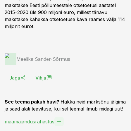
makstakse Eesti põllumeestele otsetoetusi aastatel
2015–2020 üle 900 miljoni euro, millest tänavu
makstakse kaheksa otsetoetuse kava raames välja 114
miljonit eurot.
Meelika Sander-Sõrmus
Jaga
Vihja
See teema pakub huvi?
Hakka neid märksõnu jälgima
ja saad alati teavituse, kui sel teemal ilmub midagi uut!
maamajandusrahastus