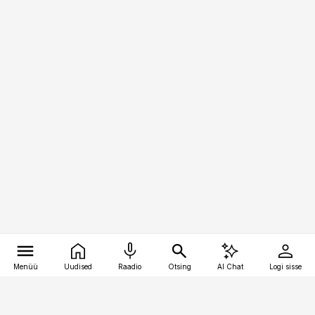
Menüü
Uudised
Raadio
Otsing
AI Chat
Logi sisse