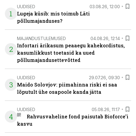
UUDISED
03.08.26, 12:00
1
Lugeja küsib: mis toimub Läti
põllumajanduses?
MAJANDUSTULEMUSED
04.08.26, 12:14
Infortari ärikasum peaaegu kahekordistus,
2
kasumlikkust toetasid ka uued
põllumajandusettevõtted
UUDISED
29.07.26, 09:30
3
Maido Solovjov: piimahinna riski ei saa
lõputult ühe osapoole kanda jätta
UUDISED
05.08.26, 11:17
4
Rahvusvaheline fond paisutab Bioforce’i
kasvu