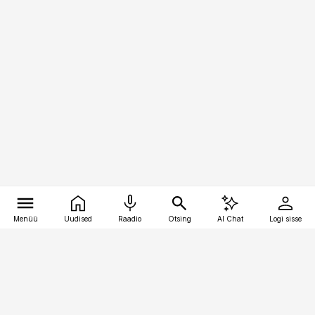
Menüü
Uudised
Raadio
Otsing
AI Chat
Logi sisse
Vana-Lõuna 39/1, 19094 Tallinn
(+372) 667 0111