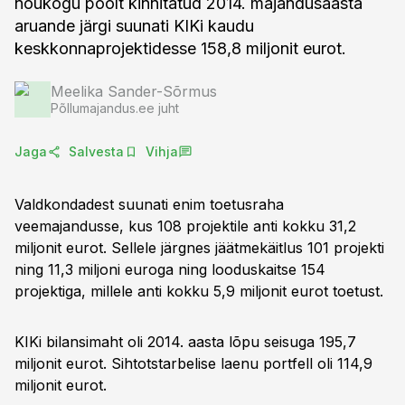
nõukogu poolt kinnitatud 2014. majandusaasta
aruande järgi suunati KIKi kaudu
keskkonnaprojektidesse 158,8 miljonit eurot.
Meelika Sander-Sõrmus
Põllumajandus.ee juht
Jaga
Salvesta
Vihja
Valdkondadest suunati enim toetusraha
veemajandusse, kus 108 projektile anti kokku 31,2
miljonit eurot. Sellele järgnes jäätmekäitlus 101 projekti
ning 11,3 miljoni euroga ning looduskaitse 154
projektiga, millele anti kokku 5,9 miljonit eurot toetust.
KIKi bilansimaht oli 2014. aasta lõpu seisuga 195,7
miljonit eurot. Sihtotstarbelise laenu portfell oli 114,9
miljonit eurot.