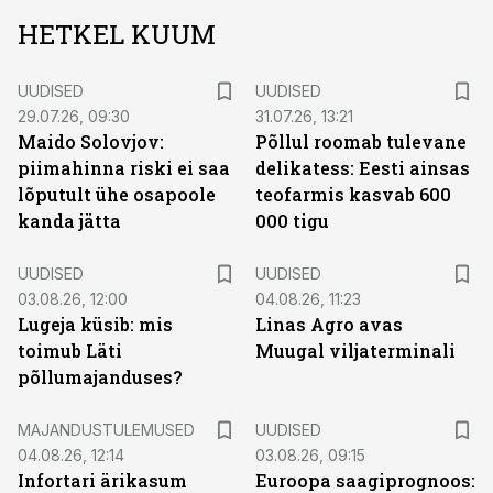
HETKEL KUUM
UUDISED
UUDISED
29.07.26, 09:30
31.07.26, 13:21
Maido Solovjov:
Põllul roomab tulevane
piimahinna riski ei saa
delikatess: Eesti ainsas
lõputult ühe osapoole
teofarmis kasvab 600
kanda jätta
000 tigu
UUDISED
UUDISED
03.08.26, 12:00
04.08.26, 11:23
Lugeja küsib: mis
Linas Agro avas
toimub Läti
Muugal viljaterminali
põllumajanduses?
MAJANDUSTULEMUSED
UUDISED
04.08.26, 12:14
03.08.26, 09:15
Infortari ärikasum
Euroopa saagiprognoos: