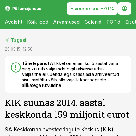
Esimene kuu -70%
Avaleht
Kõik lood
Arvamused
Galeriid
TOPid
Sisu
cebook
cebook
Tagasi
Twitter)
Twitter)
25.05.15, 12:58
kedIn
kedIn
Tähelepanu!
Artikkel on enam kui 5 aastat vana
ning kuulub väljaande digitaalsesse arhiivi.
ail
ail
Väljaanne ei uuenda ega kaasajasta arhiveeritud
sisu, mistõttu võib olla vajalik kaasaegsete
k
k
allikatega tutvumine
KIK suunas 2014. aastal
keskkonda 159 miljonit eurot
SA Keskkonnainvesteeringute Keskus (KIK)