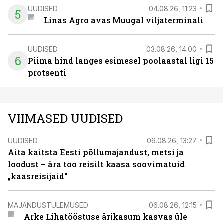
UUDISED
04.08.26, 11:23
5
Linas Agro avas Muugal viljaterminali
UUDISED
03.08.26, 14:00
6
Piima hind langes esimesel poolaastal ligi 15
protsenti
VIIMASED UUDISED
UUDISED
06.08.26, 13:27
Aita kaitsta Eesti põllumajandust, metsi ja
loodust – ära too reisilt kaasa soovimatuid
„kaasreisijaid“
MAJANDUSTULEMUSED
06.08.26, 12:15
Arke Lihatööstuse ärikasum kasvas üle