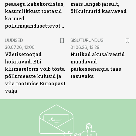
peaaegu kahekordistus,
mais langeb järsult,
kasumlikkust toetasid
õlikultuurid kasvavad
ka uued
põllumajandusettevõtted
ST
UUDISED
SISUTURUNDUS
30.07.26, 12:00
01.06.26, 13:29
Väetisetootjad
Nutikad akusalvestid
hoiatavad: ELi
muudavad
kliimareform võib tõsta
päikeseenergia taas
põllumeeste kulusid ja
tasuvaks
viia tootmise Euroopast
välja