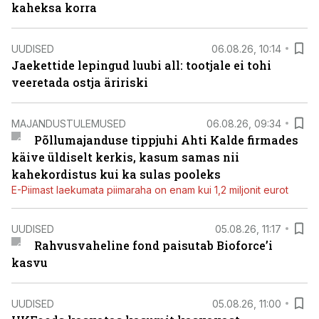
kaheksa korra
UUDISED
06.08.26, 10:14
Jaekettide lepingud luubi all: tootjale ei tohi
veeretada ostja äririski
MAJANDUSTULEMUSED
06.08.26, 09:34
Põllumajanduse tippjuhi Ahti Kalde firmades
käive üldiselt kerkis, kasum samas nii
kahekordistus kui ka sulas pooleks
E-Piimast laekumata piimaraha on enam kui 1,2 miljonit eurot
UUDISED
05.08.26, 11:17
Rahvusvaheline fond paisutab Bioforce’i
kasvu
UUDISED
05.08.26, 11:00