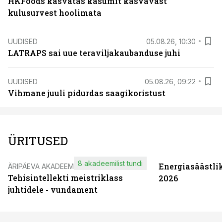
HKFoods kasvatas kasumit kasvavast
kulusurvest hoolimata
UUDISED
05.08.26, 10:30
LATRAPS sai uue teraviljakaubanduse juhi
UUDISED
05.08.26, 09:22
Vihmane juuli pidurdas saagikoristust
ÜRITUSED
8 akadeemilist tundi
Energiasäästli
ÄRIPÄEVA AKADEEMIA
Tehisintellekti meistriklass
2026
juhtidele - vundament