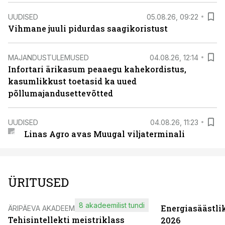
UUDISED
05.08.26, 09:22
Vihmane juuli pidurdas saagikoristust
MAJANDUSTULEMUSED
04.08.26, 12:14
Infortari ärikasum peaaegu kahekordistus,
kasumlikkust toetasid ka uued
põllumajandusettevõtted
UUDISED
04.08.26, 11:23
Linas Agro avas Muugal viljaterminali
ÜRITUSED
8 akadeemilist tundi
Energiasäästli
ÄRIPÄEVA AKADEEMIA
Tehisintellekti meistriklass
2026