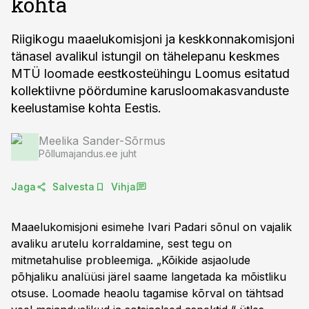
kohta
Riigikogu maaelukomisjoni ja keskkonnakomisjoni
tänasel avalikul istungil on tähelepanu keskmes
MTÜ loomade eestkosteühingu Loomus esitatud
kollektiivne pöördumine karusloomakasvanduste
keelustamise kohta Eestis.
Meelika Sander-Sõrmus
Põllumajandus.ee juht
Jaga
Salvesta
Vihja
Maaelukomisjoni esimehe Ivari Padari sõnul on vajalik
avaliku arutelu korraldamine, sest tegu on
mitmetahulise probleemiga. „Kõikide asjaolude
põhjaliku analüüsi järel saame langetada ka mõistliku
otsuse. Loomade heaolu tagamise kõrval on tähtsad