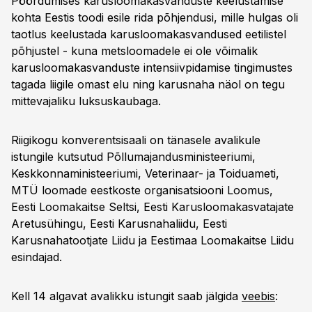
Pöördumises karusloomakasvanduste keelustamise
kohta Eestis toodi esile rida põhjendusi, mille hulgas oli
taotlus keelustada karusloomakasvandused eetilistel
põhjustel - kuna metsloomadele ei ole võimalik
karusloomakasvanduste intensiivpidamise tingimustes
tagada liigile omast elu ning karusnaha näol on tegu
mittevajaliku luksuskaubaga.
Riigikogu konverentsisaali on tänasele avalikule
istungile kutsutud Põllumajandusministeeriumi,
Keskkonnaministeeriumi, Veterinaar- ja Toiduameti,
MTÜ loomade eestkoste organisatsiooni Loomus,
Eesti Loomakaitse Seltsi, Eesti Karusloomakasvatajate
Aretusühingu, Eesti Karusnahaliidu, Eesti
Karusnahatootjate Liidu ja Eestimaa Loomakaitse Liidu
esindajad.
Kell 14 algavat avalikku istungit saab jälgida
veebis
: