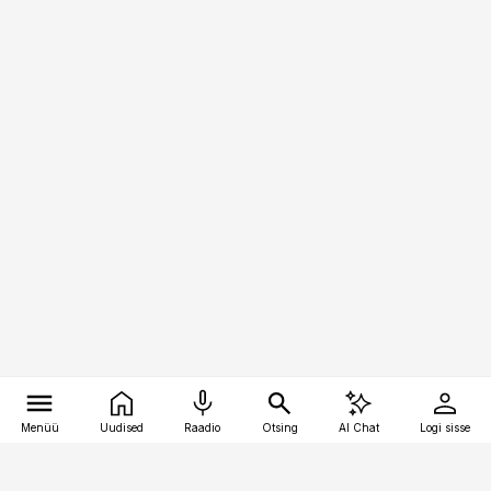
Menüü
Uudised
Raadio
Otsing
AI Chat
Logi sisse