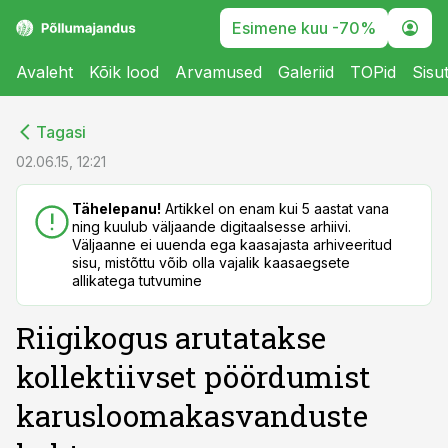
Esimene kuu -70%
Avaleht
Kõik lood
Arvamused
Galeriid
TOPid
Sisu
cebook
cebook
Tagasi
Twitter)
Twitter)
02.06.15, 12:21
kedIn
kedIn
Tähelepanu!
Artikkel on enam kui 5 aastat vana
ning kuulub väljaande digitaalsesse arhiivi.
ail
ail
Väljaanne ei uuenda ega kaasajasta arhiveeritud
sisu, mistõttu võib olla vajalik kaasaegsete
k
k
allikatega tutvumine
Riigikogus arutatakse
kollektiivset pöördumist
karusloomakasvanduste