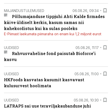
MAJANDUSTULEMUSED
06.08.26, 09:34
Põllumajanduse tippjuhi Ahti Kalde firmades
käive üldiselt kerkis, kasum samas nii
kahekordistus kui ka sulas pooleks
E-Piimast laekumata piimaraha on enam kui 1,2 miljonit eurot
UUDISED
05.08.26, 11:17
Rahvusvaheline fond paisutab Bioforce’i
kasvu
UUDISED
05.08.26, 11:00
HKFoods kasvatas kasumit kasvavast
kulusurvest hoolimata
UUDISED
05.08.26, 10:30
LATRAPS sai uue teraviljakaubanduse juhi