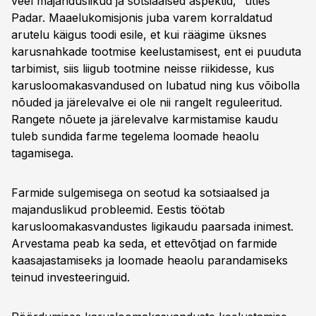
veel majanduslikud ja sotsiaalsed aspektid,“ ütles
Padar. Maaelukomisjonis juba varem korraldatud
arutelu käigus toodi esile, et kui räägime üksnes
karusnahkade tootmise keelustamisest, ent ei puuduta
tarbimist, siis liigub tootmine neisse riikidesse, kus
karusloomakasvandused on lubatud ning kus võibolla
nõuded ja järelevalve ei ole nii rangelt reguleeritud.
Rangete nõuete ja järelevalve karmistamise kaudu
tuleb sundida farme tegelema loomade heaolu
tagamisega.
Farmide sulgemisega on seotud ka sotsiaalsed ja
majanduslikud probleemid. Eestis töötab
karusloomakasvandustes ligikaudu paarsada inimest.
Arvestama peab ka seda, et ettevõtjad on farmide
kaasajastamiseks ja loomade heaolu parandamiseks
teinud investeeringuid.