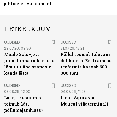
juhtidele - vundament
HETKEL KUUM
UUDISED
UUDISED
29.07.26, 09:30
31.07.26, 13:21
Maido Solovjov:
Põllul roomab tulevane
piimahinna riski ei saa
delikatess: Eesti ainsas
lõputult ühe osapoole
teofarmis kasvab 600
kanda jätta
000 tigu
UUDISED
UUDISED
03.08.26, 12:00
04.08.26, 11:23
Lugeja küsib: mis
Linas Agro avas
toimub Läti
Muugal viljaterminali
põllumajanduses?