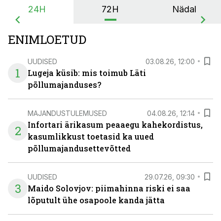
24H
72H
Nädal
ENIMLOETUD
UUDISED
03.08.26, 12:00
1
Lugeja küsib: mis toimub Läti
põllumajanduses?
MAJANDUSTULEMUSED
04.08.26, 12:14
Infortari ärikasum peaaegu kahekordistus,
2
kasumlikkust toetasid ka uued
põllumajandusettevõtted
UUDISED
29.07.26, 09:30
3
Maido Solovjov: piimahinna riski ei saa
lõputult ühe osapoole kanda jätta