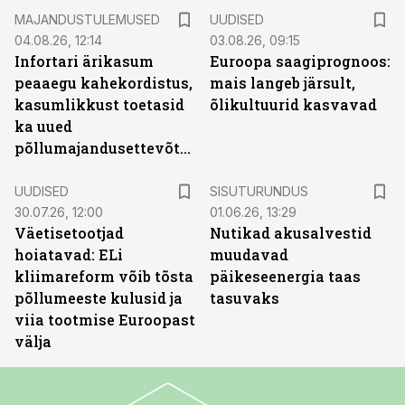
MAJANDUSTULEMUSED
UUDISED
04.08.26, 12:14
03.08.26, 09:15
Infortari ärikasum
Euroopa saagiprognoos:
peaaegu kahekordistus,
mais langeb järsult,
kasumlikkust toetasid
õlikultuurid kasvavad
ka uued
põllumajandusettevõtted
ST
UUDISED
SISUTURUNDUS
30.07.26, 12:00
01.06.26, 13:29
Väetisetootjad
Nutikad akusalvestid
hoiatavad: ELi
muudavad
kliimareform võib tõsta
päikeseenergia taas
põllumeeste kulusid ja
tasuvaks
viia tootmise Euroopast
välja