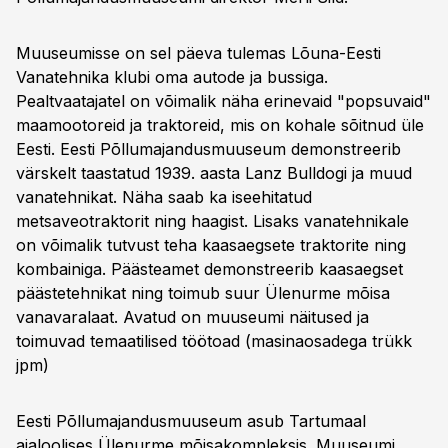
Muuseumisse on sel päeva tulemas Lõuna-Eesti
Vanatehnika klubi oma autode ja bussiga.
Pealtvaatajatel on võimalik näha erinevaid "popsuvaid"
maamootoreid ja traktoreid, mis on kohale sõitnud üle
Eesti. Eesti Põllumajandusmuuseum demonstreerib
värskelt taastatud 1939. aasta Lanz Bulldogi ja muud
vanatehnikat. Näha saab ka iseehitatud
metsaveotraktorit ning haagist. Lisaks vanatehnikale
on võimalik tutvust teha kaasaegsete traktorite ning
kombainiga. Päästeamet demonstreerib kaasaegset
päästetehnikat ning toimub suur Ülenurme mõisa
vanavaralaat. Avatud on muuseumi näitused ja
toimuvad temaatilised töötoad (masinaosadega trükk
jpm)
Eesti Põllumajandusmuuseum asub Tartumaal
ajaloolises Ülenurme mõisakompleksis. Muuseumi