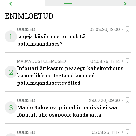
ENIMLOETUD
UUDISED
03.08.26, 12:00
1
Lugeja küsib: mis toimub Läti
põllumajanduses?
MAJANDUSTULEMUSED
04.08.26, 12:14
Infortari ärikasum peaaegu kahekordistus,
2
kasumlikkust toetasid ka uued
põllumajandusettevõtted
UUDISED
29.07.26, 09:30
3
Maido Solovjov: piimahinna riski ei saa
lõputult ühe osapoole kanda jätta
UUDISED
05.08.26, 11:17