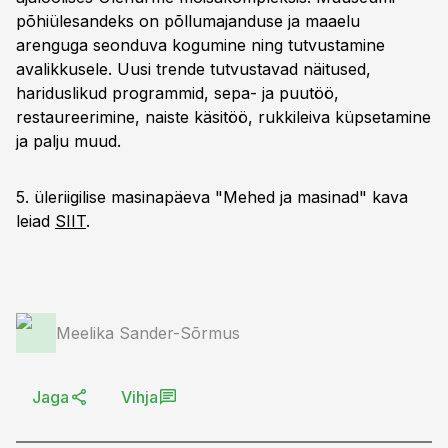
põhiülesandeks on põllumajanduse ja maaelu
arenguga seonduva kogumine ning tutvustamine
avalikkusele. Uusi trende tutvustavad näitused,
hariduslikud programmid, sepa- ja puutöö,
restaureerimine, naiste käsitöö, rukkileiva küpsetamine
ja palju muud.
5. üleriigilise masinapäeva "Mehed ja masinad" kava
leiad
SIIT
.
Meelika Sander-Sõrmus
Jaga
Vihja