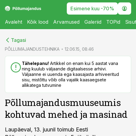
Esimene kuu -70%
Avaleht
Kõik lood
Arvamused
Galeriid
TOPid
Sisu
cebook
cebook
Tagasi
Twitter)
Twitter)
PÕLLUMAJANDUSTEHNIKA
12.06.15, 08:46
kedIn
kedIn
Tähelepanu!
Artikkel on enam kui 5 aastat vana
ning kuulub väljaande digitaalsesse arhiivi.
ail
ail
Väljaanne ei uuenda ega kaasajasta arhiveeritud
sisu, mistõttu võib olla vajalik kaasaegsete
k
k
allikatega tutvumine
Põllumajandusmuuseumis
kohtuvad mehed ja masinad
Laupäeval, 13. juunil toimub Eesti