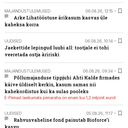
MAJANDUSTULEMUSED
06.08.26, 12:15
Arke Lihatööstuse ärikasum kasvas üle
kaheksa korra
UUDISED
06.08.26, 10:14
Jaekettide lepingud luubi all: tootjale ei tohi
veeretada ostja äririski
MAJANDUSTULEMUSED
06.08.26, 09:34
Põllumajanduse tippjuhi Ahti Kalde firmades
käive üldiselt kerkis, kasum samas nii
kahekordistus kui ka sulas pooleks
E-Piimast laekumata piimaraha on enam kui 1,2 miljonit eurot
UUDISED
05.08.26, 11:17
Rahvusvaheline fond paisutab Bioforce’i
kasvu