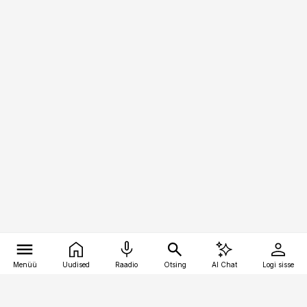
Menüü
Uudised
Raadio
Otsing
AI Chat
Logi sisse