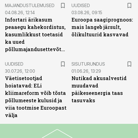
MAJANDUSTULEMUSED
UUDISED
04.08.26, 12:14
03.08.26, 09:15
Infortari ärikasum
Euroopa saagiprognoos:
peaaegu kahekordistus,
mais langeb järsult,
kasumlikkust toetasid
õlikultuurid kasvavad
ka uued
põllumajandusettevõtted
ST
UUDISED
SISUTURUNDUS
30.07.26, 12:00
01.06.26, 13:29
Väetisetootjad
Nutikad akusalvestid
hoiatavad: ELi
muudavad
kliimareform võib tõsta
päikeseenergia taas
põllumeeste kulusid ja
tasuvaks
viia tootmise Euroopast
välja