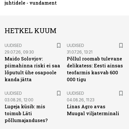
juhtidele - vundament
HETKEL KUUM
UUDISED
UUDISED
29.07.26, 09:30
31.07.26, 13:21
Maido Solovjov:
Põllul roomab tulevane
piimahinna riski ei saa
delikatess: Eesti ainsas
lõputult ühe osapoole
teofarmis kasvab 600
kanda jätta
000 tigu
UUDISED
UUDISED
03.08.26, 12:00
04.08.26, 11:23
Lugeja küsib: mis
Linas Agro avas
toimub Läti
Muugal viljaterminali
põllumajanduses?