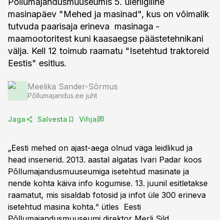
Põllumajandusmuuseumis 5. üleriigiline
masinapäev "Mehed ja masinad", kus on võimalik
tutvuda paarisaja erineva masinaga -
maamootoritest kuni kaasaegse päästetehnikani
välja. Kell 12 toimub raamatu "Isetehtud traktoreid
Eestis" esitlus.
Meelika Sander-Sõrmus
Põllumajandus.ee juht
Jaga
Salvesta
Vihja
„Eesti mehed on ajast-aega olnud väga leidlikud ja
head insenerid. 2013. aastal algatas Ivari Padar koos
Põllumajandusmuuseumiga isetehtud masinate ja
nende kohta käiva info kogumise. 13. juunil esitletakse
raamatut, mis sisaldab fotosid ja infot üle 300 erineva
isetehtud masina kohta.“ ütles Eesti
Põllumajandusmuuseumi direktor Merli Sild.