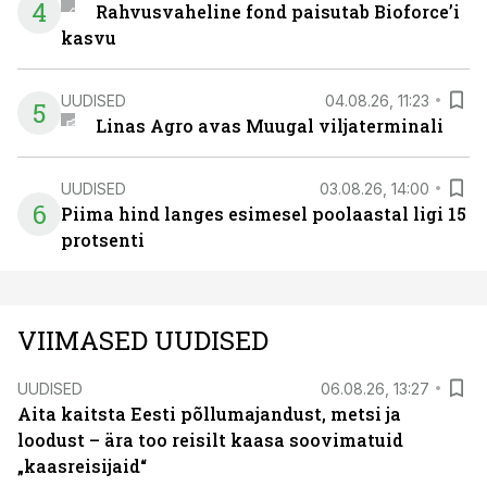
4
Rahvusvaheline fond paisutab Bioforce’i
kasvu
UUDISED
04.08.26, 11:23
5
Linas Agro avas Muugal viljaterminali
UUDISED
03.08.26, 14:00
6
Piima hind langes esimesel poolaastal ligi 15
protsenti
VIIMASED UUDISED
UUDISED
06.08.26, 13:27
Aita kaitsta Eesti põllumajandust, metsi ja
loodust – ära too reisilt kaasa soovimatuid
„kaasreisijaid“