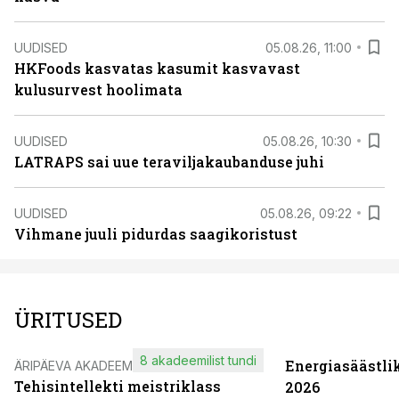
UUDISED
05.08.26, 11:00
HKFoods kasvatas kasumit kasvavast
kulusurvest hoolimata
UUDISED
05.08.26, 10:30
LATRAPS sai uue teraviljakaubanduse juhi
UUDISED
05.08.26, 09:22
Vihmane juuli pidurdas saagikoristust
ÜRITUSED
8 akadeemilist tundi
Energiasäästli
ÄRIPÄEVA AKADEEMIA
Tehisintellekti meistriklass
2026