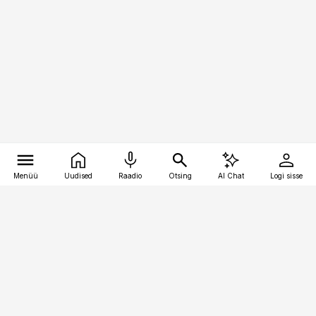
Menüü
Uudised
Raadio
Otsing
AI Chat
Logi sisse
Vana-Lõuna 39/1, 19094 Tallinn
(+372) 667 0111
pollumajandus@pollumajandus.ee