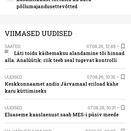
põllumajandusettevõtted
VIIMASED UUDISED
SAATED
07.08.26, 12:49
Läti toidu käibemaksu alandamine tõi hinnad
alla. Analüütik: riik teeb seal tugevat kontrolli
UUDISED
07.08.26, 10:35
Keskkonnaamet andis Järvamaal eriload kahe
karu küttimiseks
UUDISED
07.08.26, 10:31
Eluaseme kaaslaenust saab MES-i püsiv meede