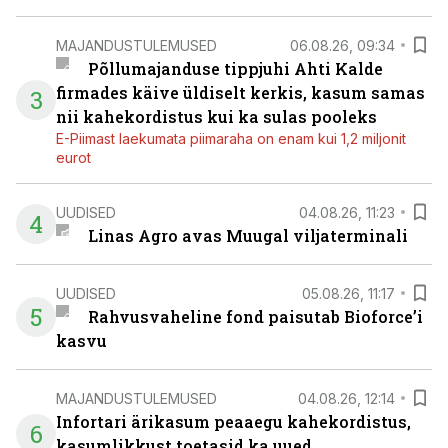
MAJANDUSTULEMUSED
06.08.26, 09:34
Põllumajanduse tippjuhi Ahti Kalde
firmades käive üldiselt kerkis, kasum samas
3
nii kahekordistus kui ka sulas pooleks
E-Piimast laekumata piimaraha on enam kui 1,2 miljonit
eurot
UUDISED
04.08.26, 11:23
4
Linas Agro avas Muugal viljaterminali
UUDISED
05.08.26, 11:17
5
Rahvusvaheline fond paisutab Bioforce’i
kasvu
MAJANDUSTULEMUSED
04.08.26, 12:14
Infortari ärikasum peaaegu kahekordistus,
6
kasumlikkust toetasid ka uued