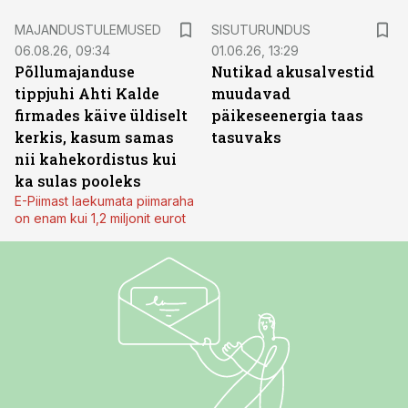
ST
MAJANDUSTULEMUSED
SISUTURUNDUS
06.08.26, 09:34
01.06.26, 13:29
Põllumajanduse
Nutikad akusalvestid
tippjuhi Ahti Kalde
muudavad
firmades käive üldiselt
päikeseenergia taas
kerkis, kasum samas
tasuvaks
nii kahekordistus kui
ka sulas pooleks
E-Piimast laekumata piimaraha
on enam kui 1,2 miljonit eurot