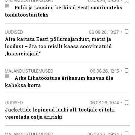
MAJANDUSTULEMUSED
07.08.26, 09:30
Puhk ja Lausing kerkisid Eesti suurimateks
toidutöösturiteks
UUDISED
06.08.26, 13:27
Aita kaitsta Eesti põllumajandust, metsi ja
loodust – ära too reisilt kaasa soovimatuid
„kaasreisijaid“
MAJANDUSTULEMUSED
06.08.26, 12:15
Arke Lihatööstuse ärikasum kasvas üle
kaheksa korra
UUDISED
06.08.26, 10:14
Jaekettide lepingud luubi all: tootjale ei tohi
veeretada ostja äririski
MAJANDUSTULEMUSED
06.08.26, 09:34