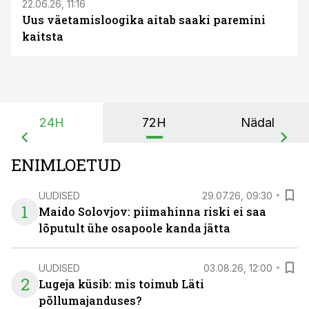
22.06.26, 11:16
Uus väetamisloogika aitab saaki paremini
kaitsta
24H
72H
Nädal
ENIMLOETUD
UUDISED
29.07.26, 09:30
1
Maido Solovjov: piimahinna riski ei saa
lõputult ühe osapoole kanda jätta
UUDISED
03.08.26, 12:00
2
Lugeja küsib: mis toimub Läti
põllumajanduses?