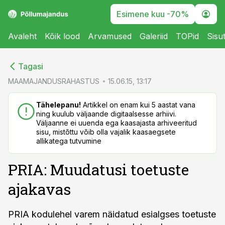
Esimene kuu -70%
Avaleht
Kõik lood
Arvamused
Galeriid
TOPid
Sisu
cebook
cebook
Tagasi
Twitter)
Twitter)
MAAMAJANDUSRAHASTUS
15.06.15, 13:17
kedIn
kedIn
Tähelepanu!
Artikkel on enam kui 5 aastat vana
ning kuulub väljaande digitaalsesse arhiivi.
ail
ail
Väljaanne ei uuenda ega kaasajasta arhiveeritud
sisu, mistõttu võib olla vajalik kaasaegsete
k
k
allikatega tutvumine
PRIA: Muudatusi toetuste
ajakavas
PRIA kodulehel varem näidatud esialgses toetuste