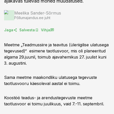
ajakavas tulevad mõned muudatused.
Meelika Sander-Sõrmus
Põllumajandus.ee juht
Jaga
Salvesta
Vihja
Meetme „Teadmussiire ja teavitus (üleriigilise ulatusega
tegevused)“ esimene taotlusvoor, mis oli planeeritud
algama 29.juunil, toimub ajavahemikus 27. juulist kuni
3. augustini.
Sama meetme maakondliku ulatusega tegevuste
taotlusvooru käesoleval aastal ei toimu.
Koostöö teadus- ja arendustegevuste meetme
taotlusvoor ei toimu juulikuus, vaid 7.-11. septembril.