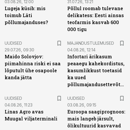
03.08.26, 12:00
31.07.26, 13:21
Lugeja küsib: mis
Põllul roomab tulevane
toimub Läti
delikatess: Eesti ainsas
põllumajanduses?
teofarmis kasvab 600
000 tigu
UUDISED
MAJANDUSTULEMUSED
29.07.26, 09:30
04.08.26, 12:14
Maido Solovjov:
Infortari ärikasum
piimahinna riski ei saa
peaaegu kahekordistus,
lõputult ühe osapoole
kasumlikkust toetasid
kanda jätta
ka uued
põllumajandusettevõtted
UUDISED
UUDISED
04.08.26, 11:23
03.08.26, 09:15
Linas Agro avas
Euroopa saagiprognoos:
Muugal viljaterminali
mais langeb järsult,
õlikultuurid kasvavad