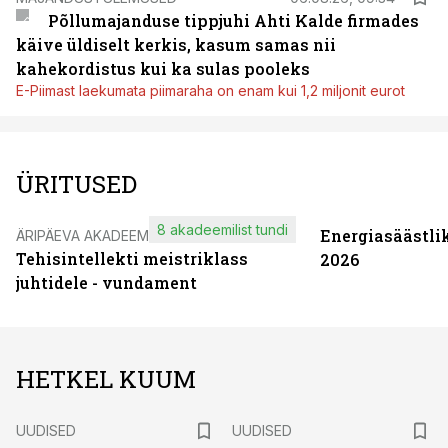
Põllumajanduse tippjuhi Ahti Kalde firmades
käive üldiselt kerkis, kasum samas nii
kahekordistus kui ka sulas pooleks
E-Piimast laekumata piimaraha on enam kui 1,2 miljonit eurot
ÜRITUSED
8 akadeemilist tundi
Energiasäästli
ÄRIPÄEVA AKADEEMIA
Tehisintellekti meistriklass
2026
juhtidele - vundament
HETKEL KUUM
UUDISED
UUDISED