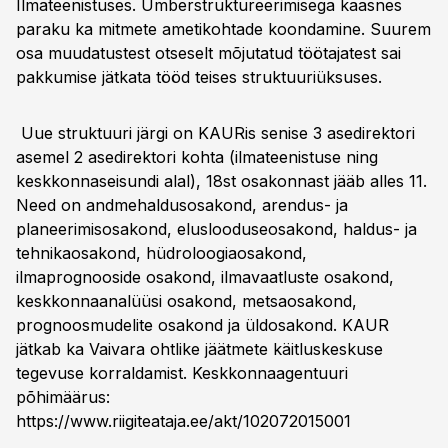
Ilmateenistuses. Ümberstruktureerimisega kaasnes
paraku ka mitmete ametikohtade koondamine. Suurem
osa muudatustest otseselt mõjutatud töötajatest sai
pakkumise jätkata tööd teises struktuuriüksuses.
Uue struktuuri järgi on KAURis senise 3 asedirektori
asemel 2 asedirektori kohta (ilmateenistuse ning
keskkonnaseisundi alal), 18st osakonnast jääb alles 11.
Need on andmehaldusosakond, arendus- ja
planeerimisosakond, eluslooduseosakond, haldus- ja
tehnikaosakond, hüdroloogiaosakond,
ilmaprognooside osakond, ilmavaatluste osakond,
keskkonnaanalüüsi osakond, metsaosakond,
prognoosmudelite osakond ja üldosakond. KAUR
jätkab ka Vaivara ohtlike jäätmete käitluskeskuse
tegevuse korraldamist. Keskkonnaagentuuri
põhimäärus:
https://www.riigiteataja.ee/akt/102072015001