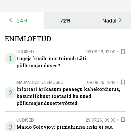
24H
72H
Nädal
ENIMLOETUD
UUDISED
03.08.26, 12:00
1
Lugeja küsib: mis toimub Läti
põllumajanduses?
MAJANDUSTULEMUSED
04.08.26, 12:14
Infortari ärikasum peaaegu kahekordistus,
2
kasumlikkust toetasid ka uued
põllumajandusettevõtted
UUDISED
29.07.26, 09:30
3
Maido Solovjov: piimahinna riski ei saa