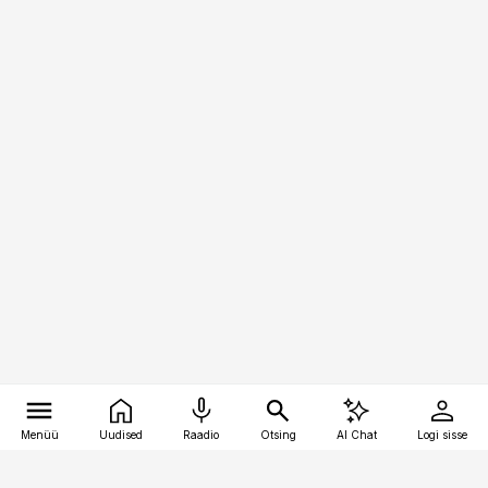
Menüü
Uudised
Raadio
Otsing
AI Chat
Logi sisse