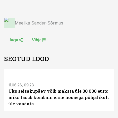
Meelika Sander-Sõrmus
Jaga
Vihja
SEOTUD LOOD
ST
11.06.26, 09:28
Üks seisakupäev võib maksta üle 30 000 euro:
miks tasub kombain enne hooaega põhjalikult
üle vaadata