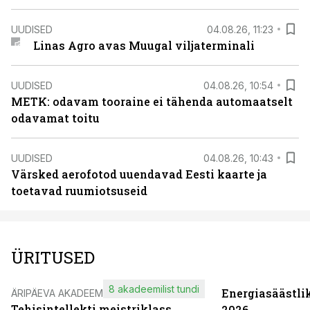
UUDISED
04.08.26, 11:23
Linas Agro avas Muugal viljaterminali
UUDISED
04.08.26, 10:54
METK: odavam tooraine ei tähenda automaatselt
odavamat toitu
UUDISED
04.08.26, 10:43
Värsked aerofotod uuendavad Eesti kaarte ja
toetavad ruumiotsuseid
ÜRITUSED
8 akadeemilist tundi
Energiasäästli
ÄRIPÄEVA AKADEEMIA
Tehisintellekti meistriklass
2026