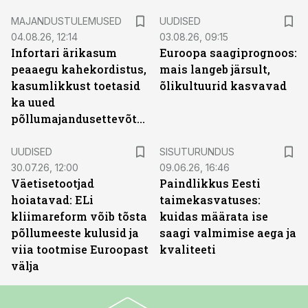
MAJANDUSTULEMUSED
UUDISED
04.08.26, 12:14
03.08.26, 09:15
Infortari ärikasum
Euroopa saagiprognoos:
peaaegu kahekordistus,
mais langeb järsult,
kasumlikkust toetasid
õlikultuurid kasvavad
ka uued
põllumajandusettevõtted
ST
UUDISED
SISUTURUNDUS
30.07.26, 12:00
09.06.26, 16:46
Väetisetootjad
Paindlikkus Eesti
hoiatavad: ELi
taimekasvatuses:
kliimareform võib tõsta
kuidas määrata ise
põllumeeste kulusid ja
saagi valmimise aega ja
viia tootmise Euroopast
kvaliteeti
välja