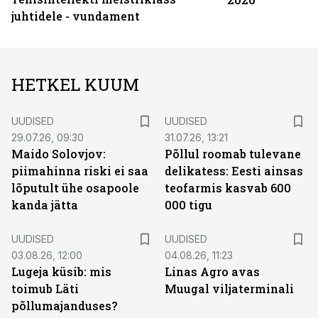
juhtidele - vundament
HETKEL KUUM
UUDISED
UUDISED
29.07.26, 09:30
31.07.26, 13:21
Maido Solovjov:
Põllul roomab tulevane
piimahinna riski ei saa
delikatess: Eesti ainsas
lõputult ühe osapoole
teofarmis kasvab 600
kanda jätta
000 tigu
UUDISED
UUDISED
03.08.26, 12:00
04.08.26, 11:23
Lugeja küsib: mis
Linas Agro avas
toimub Läti
Muugal viljaterminali
põllumajanduses?