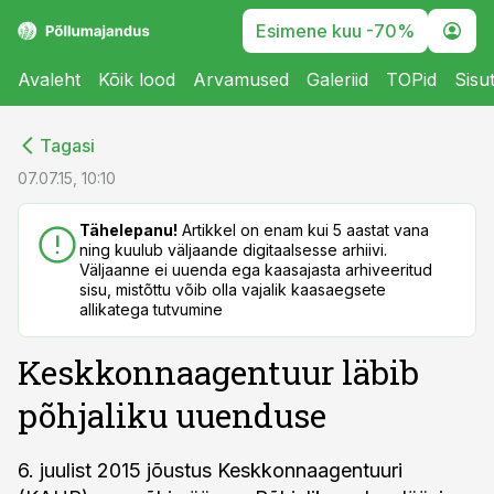
Esimene kuu -70%
Avaleht
Kõik lood
Arvamused
Galeriid
TOPid
Sisu
cebook
cebook
Tagasi
Twitter)
Twitter)
07.07.15, 10:10
kedIn
kedIn
Tähelepanu!
Artikkel on enam kui 5 aastat vana
ning kuulub väljaande digitaalsesse arhiivi.
ail
ail
Väljaanne ei uuenda ega kaasajasta arhiveeritud
sisu, mistõttu võib olla vajalik kaasaegsete
k
k
allikatega tutvumine
Keskkonnaagentuur läbib
põhjaliku uuenduse
6. juulist 2015 jõustus Keskkonnaagentuuri