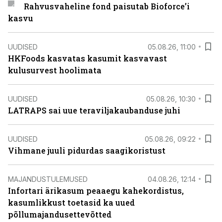
Rahvusvaheline fond paisutab Bioforce’i
kasvu
UUDISED
05.08.26, 11:00
HKFoods kasvatas kasumit kasvavast
kulusurvest hoolimata
UUDISED
05.08.26, 10:30
LATRAPS sai uue teraviljakaubanduse juhi
UUDISED
05.08.26, 09:22
Vihmane juuli pidurdas saagikoristust
MAJANDUSTULEMUSED
04.08.26, 12:14
Infortari ärikasum peaaegu kahekordistus,
kasumlikkust toetasid ka uued
põllumajandusettevõtted