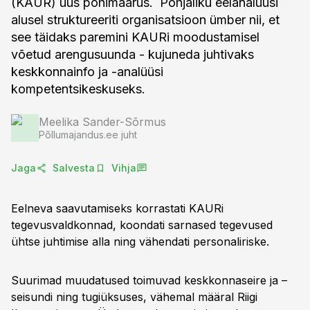
(KAUR) uus põhimäärus. Põhjaliku eelanalüüsi
alusel struktureeriti organisatsioon ümber nii, et
see täidaks paremini KAURi moodustamisel
võetud arengusuunda - kujuneda juhtivaks
keskkonnainfo ja -analüüsi
kompetentsikeskuseks.
Meelika Sander-Sõrmus
Põllumajandus.ee juht
Jaga
Salvesta
Vihja
Eelneva saavutamiseks korrastati KAURi
tegevusvaldkonnad, koondati sarnased tegevused
ühtse juhtimise alla ning vähendati personaliriske.
Suurimad muudatused toimuvad keskkonnaseire ja –
seisundi ning tugiüksuses, vähemal määral Riigi