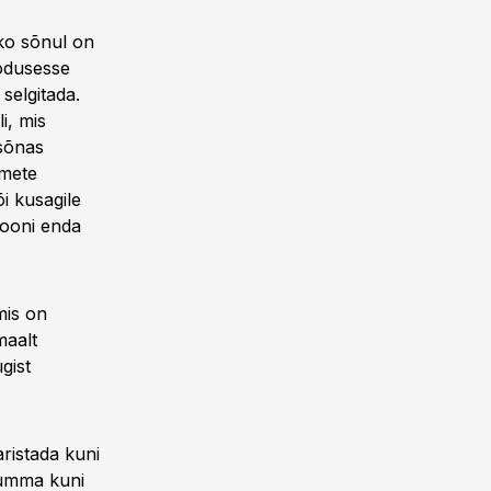
ko sõnul on
oodusesse
 selgitada.
i, mis
 sõnas
tmete
i kusagile
iooni enda
mis on
maalt
gist
aristada kuni
isumma kuni