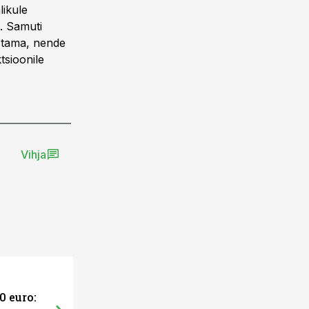
likule
3. Samuti
istama, nende
tsioonile
Vihja
0 euro: