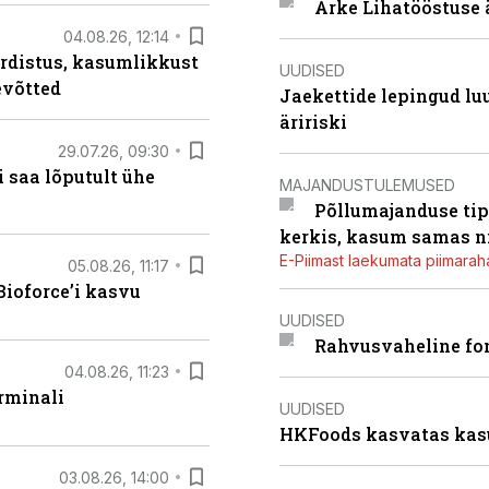
Arke Lihatööstuse 
04.08.26, 12:14
rdistus, kasumlikkust
UUDISED
evõtted
Jaekettide lepingud luub
äririski
29.07.26, 09:30
 saa lõputult ühe
MAJANDUSTULEMUSED
Põllumajanduse tip
kerkis, kasum samas ni
E-Piimast laekumata piimaraha
05.08.26, 11:17
ioforce’i kasvu
UUDISED
Rahvusvaheline fon
04.08.26, 11:23
rminali
UUDISED
HKFoods kasvatas kas
03.08.26, 14:00