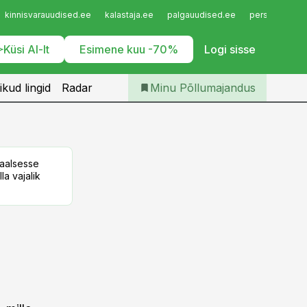
Iseteenindus
kinnisvarauudised.ee
kalastaja.ee
palgauudised.ee
personaliuudi
Telli Põllumajandus
Küsi AI-lt
Esimene kuu -70%
Logi sisse
ikud lingid
Radar
Minu Põllumajandus
taalsesse
la vajalik