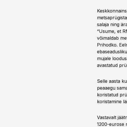
Keskkonnainsp
metsaprügistaj
salaja ning är
“Usume, et RM
võimaldab met
Prihodko. Eel
ebaseadusliku 
mujale loodus
avastatud prü
Selle aasta k
peaaegu sama 
koristatud pr
koristamine l
Vastavalt jäät
1200-eurose ra