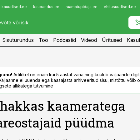
tikauudised.ee
kaubandus.ee
raamatupidaja.ee
ehitusuudised.ee
Infopank
Radar
Sisuturundus
Töö
Podcastid
Videod
Üritused
Kasul
panu!
Artikkel on enam kui 5 aastat vana ning kuulub väljaande digi
. Väljaanne ei uuenda ega kaasajasta arhiveeritud sisu, mistõttu võib ol
sete allikatega tutvumine
hakkas kaameratega
areostajaid püüdma