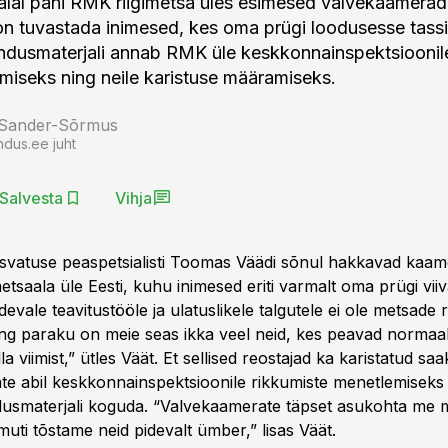
alal pani RMK riigimetsa üles esimesed valvekaamerad,
n tuvastada inimesed, kes oma prügi loodusesse tass
dusmaterjali annab RMK üle keskkonnainspektsioonile
miseks ning neile karistuse määramiseks.
 Sander-Sõrmus
ndus.ee juht
Salvesta
Vihja
atuse peaspetsialisti Toomas Väädi sõnul hakkavad kaam
saala üle Eesti, kuhu inimesed eriti varmalt oma prügi viiv
evale teavitustööle ja ulatuslikele talgutele ei ole metsade
ng paraku on meie seas ikka veel neid, kes peavad norma
a viimist,” ütles Väät. Et sellised reostajad ka karistatud saa
 abil keskkonnainspektsioonile rikkumiste menetlemiseks p
ndusmaterjali koguda. “Valvekaamerate täpset asukohta me m
muti tõstame neid pidevalt ümber,” lisas Väät.