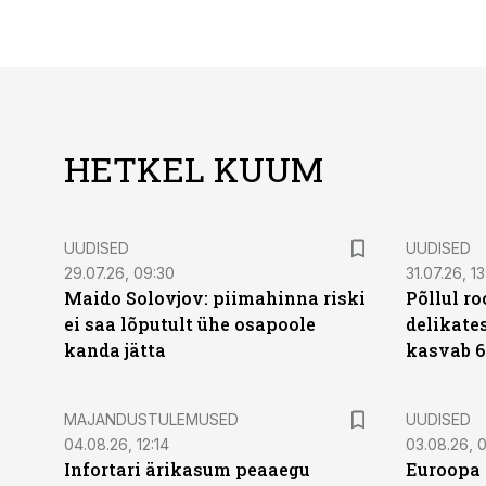
HETKEL KUUM
UUDISED
UUDISED
29.07.26, 09:30
31.07.26, 13
Maido Solovjov: piimahinna riski
Põllul r
ei saa lõputult ühe osapoole
delikates
kanda jätta
kasvab 6
MAJANDUSTULEMUSED
UUDISED
04.08.26, 12:14
03.08.26, 0
Infortari ärikasum peaaegu
Euroopa 