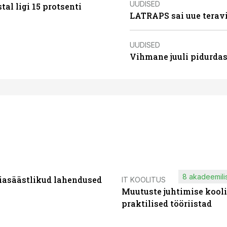
UUDISED
al ligi 15 protsenti
LATRAPS sai uue teravi
UUDISED
Vihmane juuli pidurdas
8 akadeemilis
iasäästlikud lahendused
IT KOOLITUS
Muutuste juhtimise kooli
praktilised tööriistad