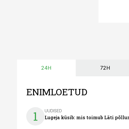
24H
72H
ENIMLOETUD
UUDISED
1
Lugeja küsib: mis toimub Läti põll