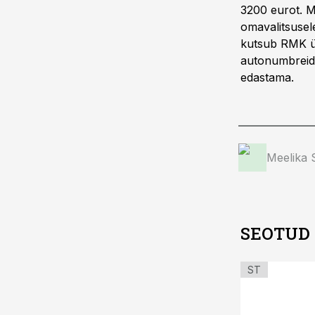
3200 eurot. M
omavalitsusel
kutsub RMK üle
autonumbreid 
edastama.
Meelika
SEOTUD
ST