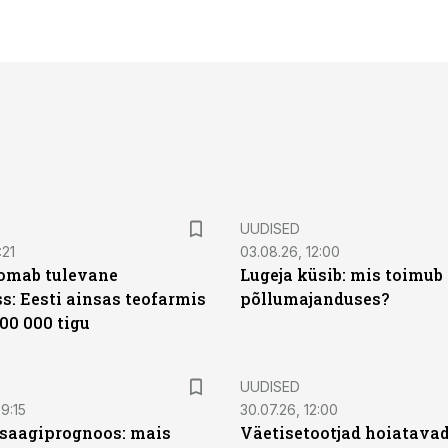
UUDISED
:21
03.08.26, 12:00
oomab tulevane
Lugeja küsib: mis toimub 
s: Eesti ainsas teofarmis
põllumajanduses?
00 000 tigu
UUDISED
9:15
30.07.26, 12:00
saagiprognoos: mais
Väetisetootjad hoiatavad