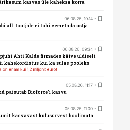
ärikasum kasvas üle kaheksa korra
06.08.26, 10:14
i all: tootjale ei tohi veeretada ostja
06.08.26, 09:34
pjuhi Ahti Kalde firmades käive üldiselt
i kahekordistus kui ka sulas pooleks
 on enam kui 1,2 miljonit eurot
05.08.26, 11:17
d paisutab Bioforce’i kasvu
05.08.26, 11:00
umit kasvavast kulusurvest hoolimata