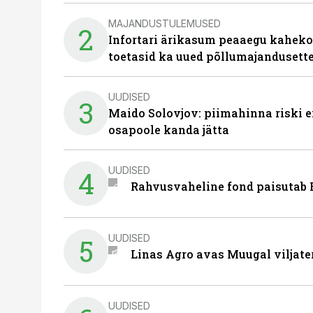
MAJANDUSTULEMUSED
2
Infortari ärikasum peaaegu kaheko
toetasid ka uued põllumajandusett
UUDISED
3
Maido Solovjov: piimahinna riski ei
osapoole kanda jätta
UUDISED
4
Rahvusvaheline fond paisutab B
UUDISED
5
Linas Agro avas Muugal viljate
UUDISED