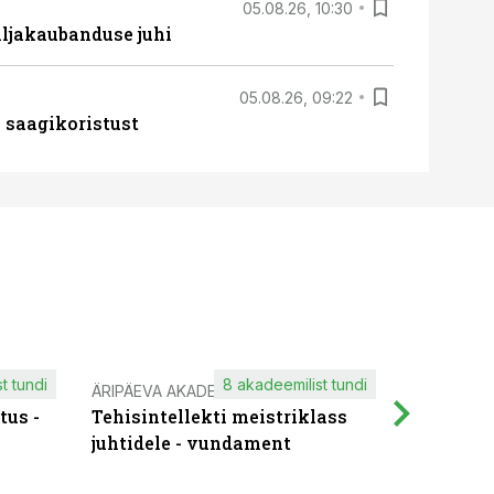
05.08.26, 10:30
ljakaubanduse juhi
05.08.26, 09:22
 saagikoristust
t tundi
8 akadeemilist tundi
ÄRIPÄEVA AKADEEMIA
IT KOOLIT
tus -
Tehisintellekti meistriklass
Muutuste
juhtidele - vundament
praktilis