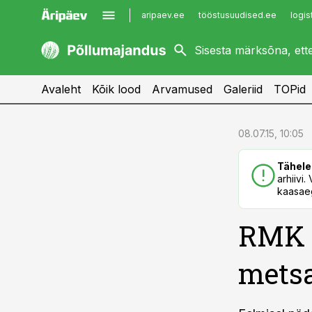
aripaev.ee
tööstusuudised.ee
logis
kaubandus.ee
imelineajalugu.ee
kinnisvarauudised.ee
imelineteadus.ee
Avaleht
Kõik lood
Arvamused
Galeriid
TOPid
cebook
cebook
08.07.15, 10:05
Twitter)
Twitter)
Tähele
kedIn
kedIn
arhiivi
kaasaeg
ail
ail
RMK 
k
k
mets