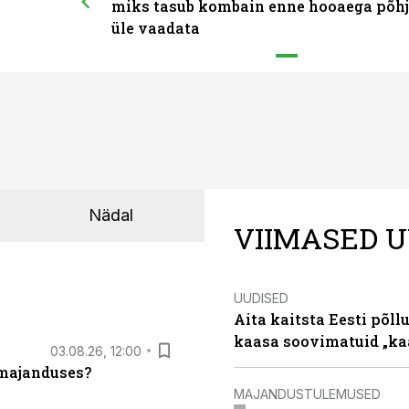
miks tasub kombain enne hooaega põhj
üle vaadata
Nädal
VIIMASED U
UUDISED
Aita kaitsta Eesti põllu
kaasa soovimatuid „kaa
03.08.26, 12:00
umajanduses?
MAJANDUSTULEMUSED