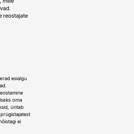
 mille
ivad.
 reostajate
erad esialgu
ad.
 reostamine
alseks oma
ksid, üritab
rügistajatest
õistagi ei