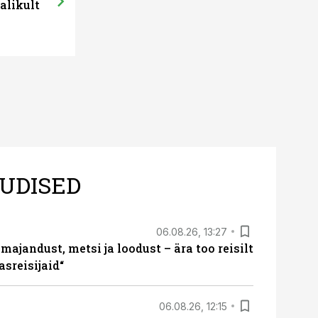
alikult
UDISED
06.08.26, 13:27
majandust, metsi ja loodust – ära too reisilt
sreisijaid“
06.08.26, 12:15