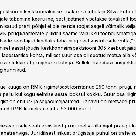
ektsooni keskkonnakaitse osakonna juhataja Silva Prihod
ate tabamine keeruline, sest jäätmed visatakse tavaliselt l
avisatud prahi põhjal ei ole nende toojat sageli võimalik välja
K prügikaamerate piltidelt saame vajalikku tõendusmaterjal
sade reostajaid kindlaks teha ning neid vastutusele võtta,”
misel aastal jõudis keskkonnainspektsiooni 305 kaebust jää
ladestamise kohta, millest suur osa oli seotud metsa alla võ
esse tekkinud prügihunnikutega. Sellele lisandusid inspekts
gihunnikud.
uue kuuga on RMK riigimetsast koristanud 250 tonni prügi, 
palju kui kogu eelmise aasta jooksul kokku. Suur osa riigi
ügist on ehitus- ja segaolmejäätmed. Tänavu on metsade prü
äinud RMK-le maksma juba 53 000 eurot.
meseadusele saab eraisikust prügi metsa alla viijat praegu k
hatrahviga. Juriidilisest isikust prügistaja puhul on trahv