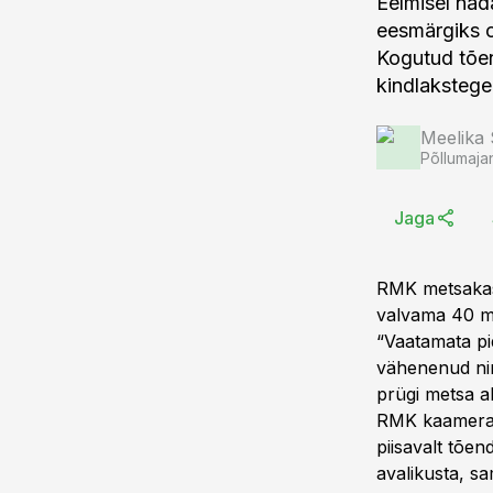
Eelmisel näd
eesmärgiks o
Kogutud tõen
kindlakstege
Meelika
Põllumaja
Jaga
RMK metsakasv
valvama 40 met
“Vaatamata pid
vähenenud ni
prügi metsa all
RMK kaamerate
piisavalt tõe
avalikusta, sa