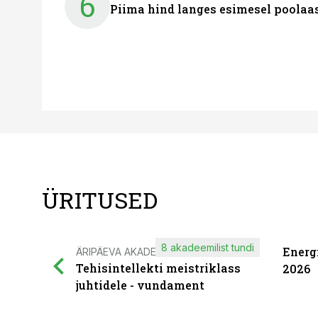
6
Piima hind langes esimesel poolaast
ÜRITUSED
8 akadeemilist tundi
Energ
ÄRIPÄEVA AKADEEMIA
Tehisintellekti meistriklass
2026
juhtidele - vundament