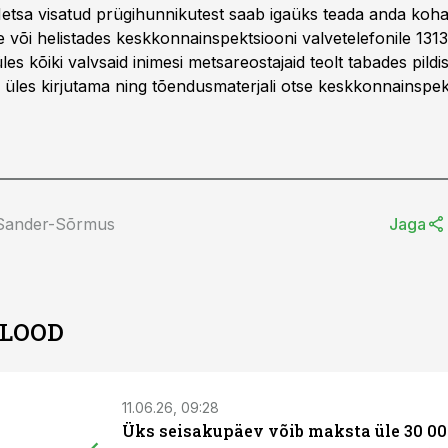
etsa visatud prügihunnikutest saab igaüks teada anda koha
e või helistades keskkonnainspektsiooni valvetelefonile 131
s kõiki valvsaid inimesi metsareostajaid teolt tabades pild
üles kirjutama ning tõendusmaterjali otse keskkonnainspek
 Sander-Sõrmus
Jaga
 LOOD
11.06.26, 09:28
Üks seisakupäev võib maksta üle 30 00