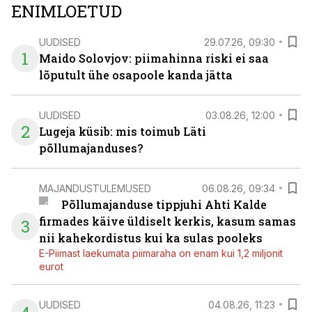
ENIMLOETUD
UUDISED
29.07.26, 09:30
1
Maido Solovjov: piimahinna riski ei saa
lõputult ühe osapoole kanda jätta
UUDISED
03.08.26, 12:00
2
Lugeja küsib: mis toimub Läti
põllumajanduses?
MAJANDUSTULEMUSED
06.08.26, 09:34
Põllumajanduse tippjuhi Ahti Kalde
firmades käive üldiselt kerkis, kasum samas
3
nii kahekordistus kui ka sulas pooleks
E-Piimast laekumata piimaraha on enam kui 1,2 miljonit
eurot
UUDISED
04.08.26, 11:23