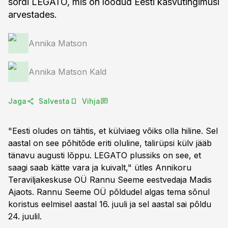
sordi LEGATO, mis on loodud Eesti kasvutingimusi
arvestades.
Annika Matson
Annika Matson Kald
Jaga
Salvesta
Vihja
"Eesti oludes on tähtis, et külviaeg võiks olla hiline. Sel
aastal on see põhitõde eriti oluline, talirüpsi külv jääb
tänavu augusti lõppu. LEGATO plussiks on see, et
saagi saab kätte vara ja kuivalt," ütles Annikoru
Teraviljakeskuse OÜ Rannu Seeme eestvedaja Madis
Ajaots. Rannu Seeme OÜ põldudel algas tema sõnul
koristus eelmisel aastal 16. juuli ja sel aastal sai põldu
24. juulil.