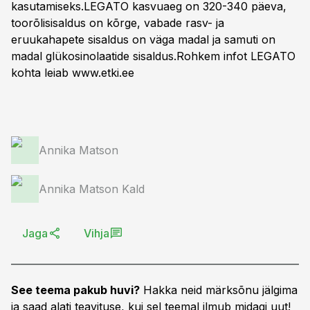
kasutamiseks.LEGATO kasvuaeg on 320-340 päeva,
toorõlisisaldus on kõrge, vabade rasv- ja
eruukahapete sisaldus on väga madal ja samuti on
madal glükosinolaatide sisaldus.Rohkem infot LEGATO
kohta leiab
www.etki.ee
Annika Matson
Annika Matson Kald
Jaga
Vihja
See teema pakub huvi?
Hakka neid märksõnu jälgima
ja saad alati teavituse, kui sel teemal ilmub midagi uut!