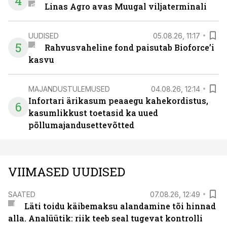
4
Linas Agro avas Muugal viljaterminali
UUDISED
05.08.26, 11:17
5
Rahvusvaheline fond paisutab Bioforce’i
kasvu
MAJANDUSTULEMUSED
04.08.26, 12:14
Infortari ärikasum peaaegu kahekordistus,
6
kasumlikkust toetasid ka uued
põllumajandusettevõtted
VIIMASED UUDISED
SAATED
07.08.26, 12:49
Läti toidu käibemaksu alandamine tõi hinnad
alla. Analüütik: riik teeb seal tugevat kontrolli