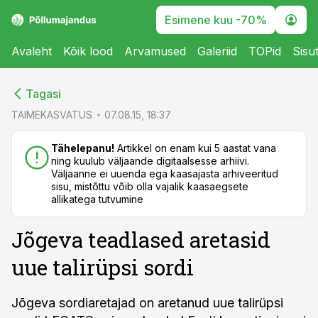
Esimene kuu -70%
Avaleht
Kõik lood
Arvamused
Galeriid
TOPid
Sisu
cebook
cebook
Tagasi
Twitter)
Twitter)
TAIMEKASVATUS
07.08.15, 18:37
kedIn
kedIn
Tähelepanu!
Artikkel on enam kui 5 aastat vana
ning kuulub väljaande digitaalsesse arhiivi.
ail
ail
Väljaanne ei uuenda ega kaasajasta arhiveeritud
sisu, mistõttu võib olla vajalik kaasaegsete
k
k
allikatega tutvumine
Jõgeva teadlased aretasid
uue talirüpsi sordi
Jõgeva sordiaretajad on aretanud uue talirüpsi