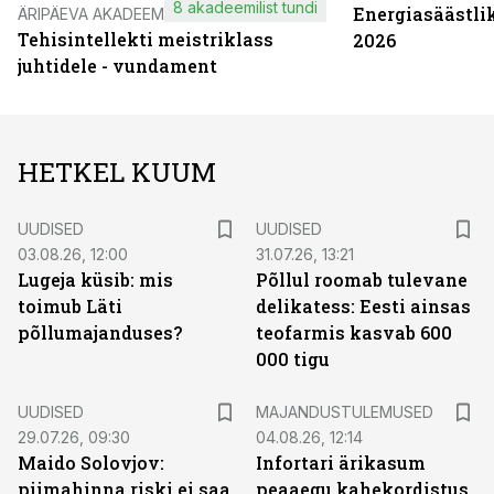
8 akadeemilist tundi
Energiasäästli
ÄRIPÄEVA AKADEEMIA
Tehisintellekti meistriklass
2026
juhtidele - vundament
HETKEL KUUM
UUDISED
UUDISED
03.08.26, 12:00
31.07.26, 13:21
Lugeja küsib: mis
Põllul roomab tulevane
toimub Läti
delikatess: Eesti ainsas
põllumajanduses?
teofarmis kasvab 600
000 tigu
UUDISED
MAJANDUSTULEMUSED
29.07.26, 09:30
04.08.26, 12:14
Maido Solovjov:
Infortari ärikasum
piimahinna riski ei saa
peaaegu kahekordistus,