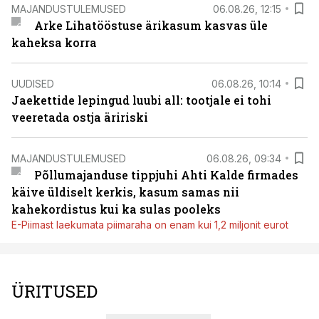
MAJANDUSTULEMUSED
06.08.26, 12:15
Arke Lihatööstuse ärikasum kasvas üle
kaheksa korra
UUDISED
06.08.26, 10:14
Jaekettide lepingud luubi all: tootjale ei tohi
veeretada ostja äririski
MAJANDUSTULEMUSED
06.08.26, 09:34
Põllumajanduse tippjuhi Ahti Kalde firmades
käive üldiselt kerkis, kasum samas nii
kahekordistus kui ka sulas pooleks
E-Piimast laekumata piimaraha on enam kui 1,2 miljonit eurot
ÜRITUSED