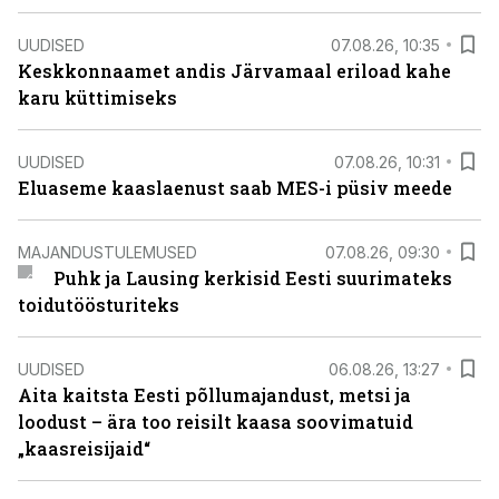
UUDISED
07.08.26, 10:35
Keskkonnaamet andis Järvamaal eriload kahe
karu küttimiseks
UUDISED
07.08.26, 10:31
Eluaseme kaaslaenust saab MES-i püsiv meede
MAJANDUSTULEMUSED
07.08.26, 09:30
Puhk ja Lausing kerkisid Eesti suurimateks
toidutöösturiteks
UUDISED
06.08.26, 13:27
Aita kaitsta Eesti põllumajandust, metsi ja
loodust – ära too reisilt kaasa soovimatuid
„kaasreisijaid“