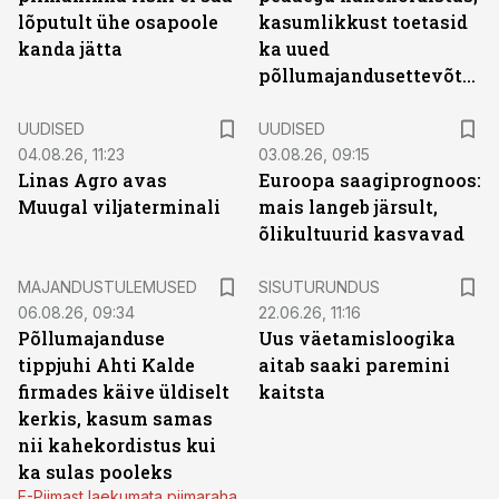
lõputult ühe osapoole
kasumlikkust toetasid
kanda jätta
ka uued
põllumajandusettevõtted
UUDISED
UUDISED
04.08.26, 11:23
03.08.26, 09:15
Linas Agro avas
Euroopa saagiprognoos:
Muugal viljaterminali
mais langeb järsult,
õlikultuurid kasvavad
ST
MAJANDUSTULEMUSED
SISUTURUNDUS
06.08.26, 09:34
22.06.26, 11:16
Põllumajanduse
Uus väetamisloogika
tippjuhi Ahti Kalde
aitab saaki paremini
firmades käive üldiselt
kaitsta
kerkis, kasum samas
nii kahekordistus kui
ka sulas pooleks
E-Piimast laekumata piimaraha