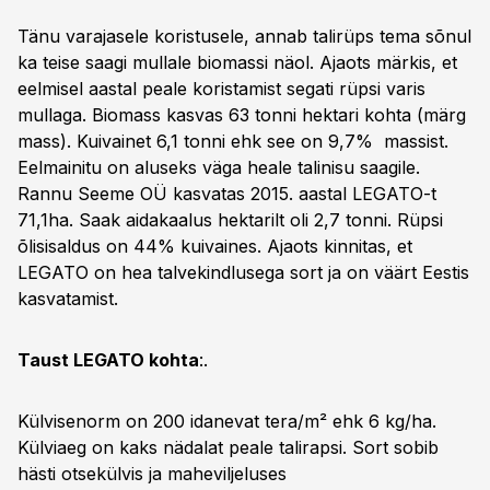
Tänu varajasele koristusele, annab talirüps tema sõnul
ka teise saagi mullale biomassi näol. Ajaots märkis, et
eelmisel aastal peale koristamist segati rüpsi varis
mullaga. Biomass kasvas 63 tonni hektari kohta (märg
mass). Kuivainet 6,1 tonni ehk see on 9,7% massist.
Eelmainitu on aluseks väga heale talinisu saagile.
Rannu Seeme OÜ kasvatas 2015. aastal LEGATO-t
71,1ha. Saak aidakaalus hektarilt oli 2,7 tonni. Rüpsi
õlisisaldus on 44% kuivaines. Ajaots kinnitas, et
LEGATO on hea talvekindlusega sort ja on väärt Eestis
kasvatamist.
Taust LEGATO kohta
:.
Külvisenorm on 200 idanevat tera/m² ehk 6 kg/ha.
Külviaeg on kaks nädalat peale talirapsi. Sort sobib
hästi otsekülvis ja maheviljeluses