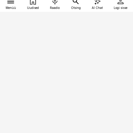
Menüü
Uudised
Raadio
Otsing
AI Chat
Logi sisse
Vana-Lõuna 39/1, 19094 Tallinn
(+372) 667 0111
pollumajandus@pollumajandus.ee
Telli
Reklaam
Firmast
Sisu kasutamisõigused
Ajakirjaniku
eetikakoodeks
Üldtingimused
Privaatsustingimused
Küpsiste poliitika
KKK
Eesti Meediaettevõtete
Eelistuste haldamine
Liit