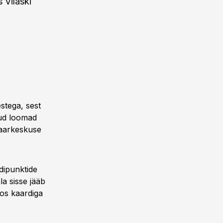
 Vilaski
stega, sest
tud loomad
naarkeskuse
dipunktide
a sisse jääb
oos kaardiga