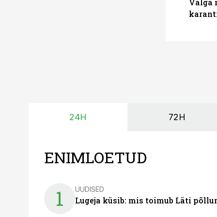
Valga 
karant
24H
72H
ENIMLOETUD
UUDISED
1
Lugeja küsib: mis toimub Läti põll