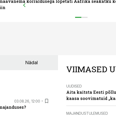
maavanema korraldusega lõpetati Aafrika seakatku k
iin
Nädal
VIIMASED U
UUDISED
Aita kaitsta Eesti põllu
kaasa soovimatuid „kaa
03.08.26, 12:00
umajanduses?
MAJANDUSTULEMUSED