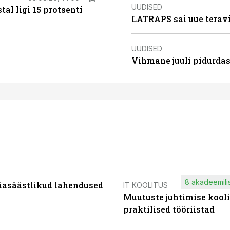
UUDISED
al ligi 15 protsenti
LATRAPS sai uue teravi
UUDISED
Vihmane juuli pidurdas
8 akadeemilis
iasäästlikud lahendused
IT KOOLITUS
Muutuste juhtimise kooli
praktilised tööriistad