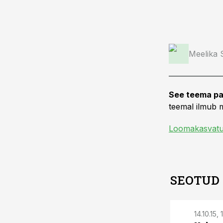
Meelika
See teema pa
teemal ilmub m
Loomakasvat
SEOTUD
14.10.15, 