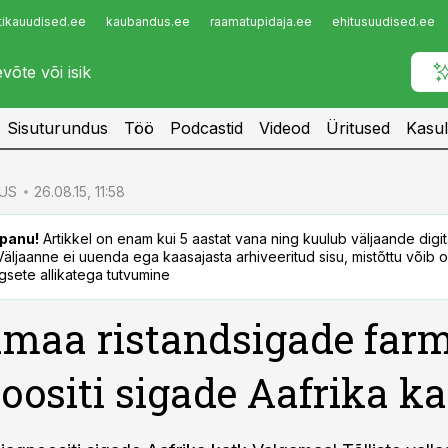
tikauudised.ee
kaubandus.ee
raamatupidaja.ee
ehitusuudised.ee
Infopank
Radar
Sisuturundus
Töö
Podcastid
Videod
Üritused
Kasul
US
26.08.15, 11:58
panu!
Artikkel on enam kui 5 aastat vana ning kuulub väljaande digi
. Väljaanne ei uuenda ega kaasajasta arhiveeritud sisu, mistõttu võib ol
sete allikatega tutvumine
maa ristandsigade farm
oositi sigade Aafrika k