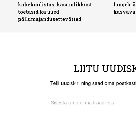
kahekordistus, kasumlikkust
langeb jä
toetasid ka uued
kasvava
põllumajandusettevõtted
LIITU UUDIS
Telli uudiskiri ning saad oma postkas