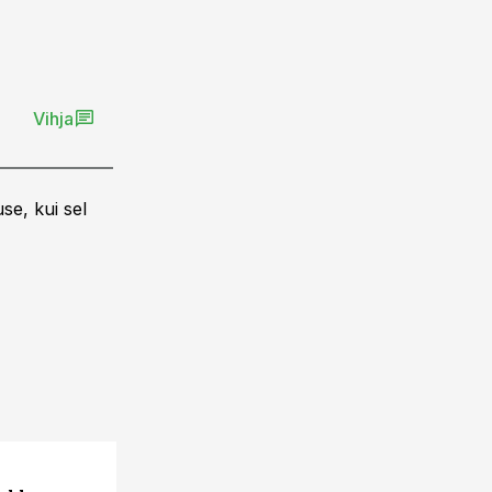
Vihja
se, kui sel
ST
22.06.26, 11:16