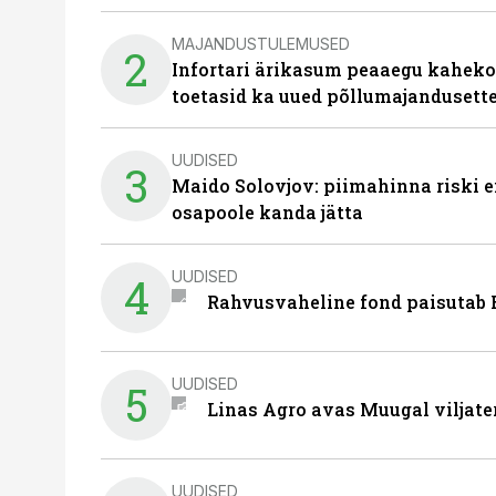
MAJANDUSTULEMUSED
2
Infortari ärikasum peaaegu kaheko
toetasid ka uued põllumajandusett
UUDISED
3
Maido Solovjov: piimahinna riski ei
osapoole kanda jätta
UUDISED
4
Rahvusvaheline fond paisutab B
UUDISED
5
Linas Agro avas Muugal viljate
UUDISED