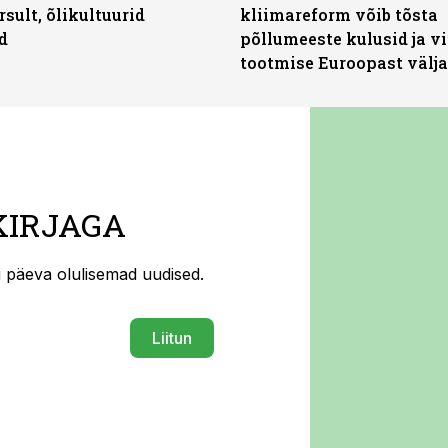
rsult, õlikultuurid
kliimareform võib tõsta
d
põllumeeste kulusid ja vi
tootmise Euroopast välja
KIRJAGA
ti päeva olulisemad uudised.
Liitun