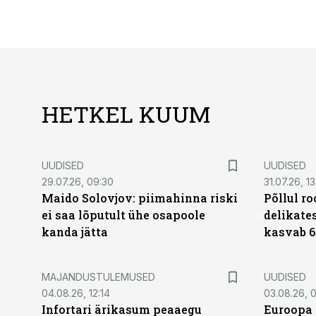
HETKEL KUUM
UUDISED
UUDISED
29.07.26, 09:30
31.07.26, 13
Maido Solovjov: piimahinna riski
Põllul r
ei saa lõputult ühe osapoole
delikates
kanda jätta
kasvab 6
MAJANDUSTULEMUSED
UUDISED
04.08.26, 12:14
03.08.26, 0
Infortari ärikasum peaaegu
Euroopa 