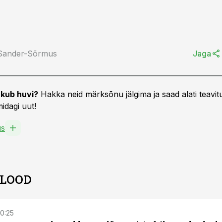
 Sander-Sõrmus
Jaga
kub huvi?
Hakka neid märksõnu jälgima ja saad alati teavitu
idagi uut!
us
 LOOD
10:25