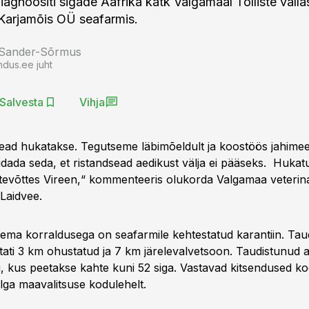
iagnoositi sigade Aafrika katk Valgamaal Tõlliste vallas
Karjamõis OÜ seafarmis.
 Sander-Sõrmus
ndus.ee juht
Salvesta
Vihja
ad hukatakse. Tegutseme läbimõeldult ja koostöös jahimee
pidada seda, et ristandsead aedikust välja ei pääseks. Huka
ttevõttes Vireen,“ kommenteeris olukorda Valgamaa veteri
 Laidvee.
ma korraldusega on seafarmile kehtestatud karantiin. Tau
ati 3 km ohustatud ja 7 km järelevalvetsoon. Taudistunud al
, kus peetakse kahte kuni 52 siga. Vastavad kitsendused k
lga maavalitsuse kodulehelt.