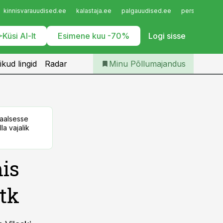
Iseteenindus
kinnisvarauudised.ee
kalastaja.ee
palgauudised.ee
personaliuudi
Telli Põllumajandus
Küsi AI-lt
Esimene kuu -70%
Logi sisse
ikud lingid
Radar
Minu Põllumajandus
taalsesse
la vajalik
is
atk