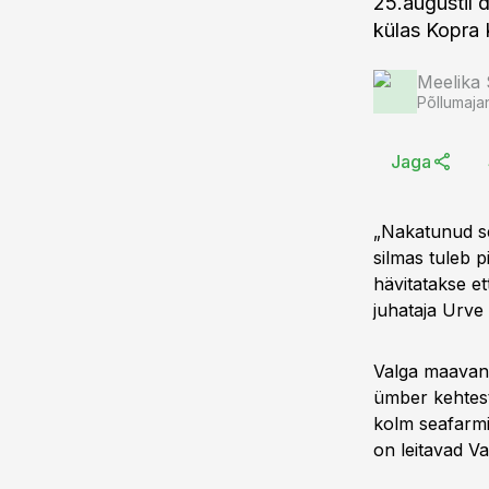
25.augustil d
külas Kopra 
Meelika
Põllumaja
Jaga
„Nakatunud se
silmas tuleb 
hävitatakse e
juhataja Urve
Valga maavane
ümber kehtest
kolm seafarmi
on leitavad Va