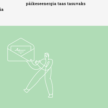
päikeseenergia taas tasuvaks
ia