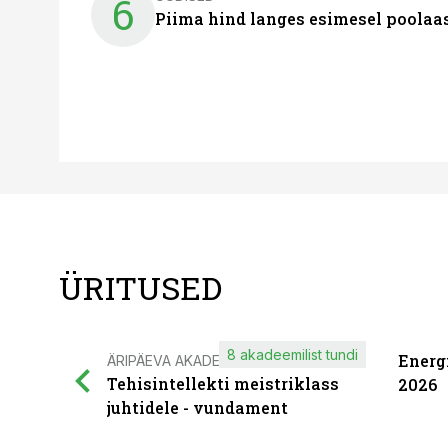
6
Piima hind langes esimesel poolaast
ÜRITUSED
8 akadeemilist tundi
Energ
ÄRIPÄEVA AKADEEMIA
Tehisintellekti meistriklass
2026
juhtidele - vundament