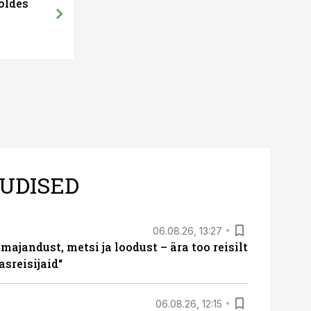
oldes
Uus väetamis
kaitsta
UDISED
06.08.26, 13:27
majandust, metsi ja loodust – ära too reisilt
sreisijaid“
06.08.26, 12:15