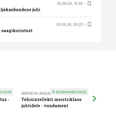
05.08.26, 10:30
ljakaubanduse juhi
05.08.26, 09:22
 saagikoristust
t tundi
8 akadeemilist tundi
ÄRIPÄEVA AKADEEMIA
IT KOOLIT
tus -
Tehisintellekti meistriklass
Muutuste
juhtidele - vundament
praktilis