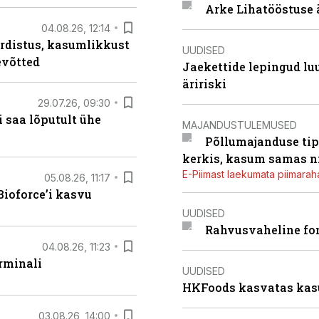
Arke Lihatööstuse 
04.08.26, 12:14
rdistus, kasumlikkust
UUDISED
evõtted
Jaekettide lepingud luub
äririski
29.07.26, 09:30
 saa lõputult ühe
MAJANDUSTULEMUSED
Põllumajanduse tip
kerkis, kasum samas ni
E-Piimast laekumata piimaraha
05.08.26, 11:17
ioforce’i kasvu
UUDISED
Rahvusvaheline fon
04.08.26, 11:23
rminali
UUDISED
HKFoods kasvatas kas
03.08.26, 14:00