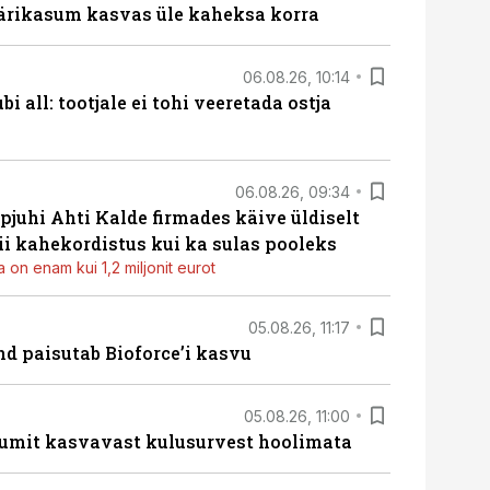
ärikasum kasvas üle kaheksa korra
06.08.26, 10:14
i all: tootjale ei tohi veeretada ostja
06.08.26, 09:34
pjuhi Ahti Kalde firmades käive üldiselt
i kahekordistus kui ka sulas pooleks
 on enam kui 1,2 miljonit eurot
05.08.26, 11:17
d paisutab Bioforce’i kasvu
05.08.26, 11:00
umit kasvavast kulusurvest hoolimata