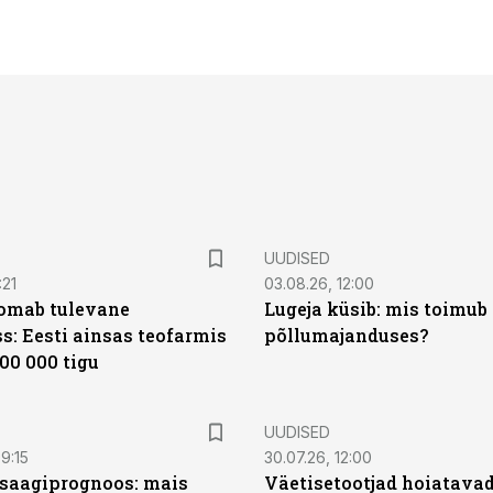
UUDISED
:21
03.08.26, 12:00
oomab tulevane
Lugeja küsib: mis toimub 
s: Eesti ainsas teofarmis
põllumajanduses?
00 000 tigu
UUDISED
9:15
30.07.26, 12:00
saagiprognoos: mais
Väetisetootjad hoiatavad