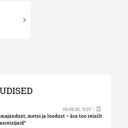
UDISED
06.08.26, 13:27
majandust, metsi ja loodust – ära too reisilt
sreisijaid“