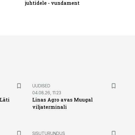
juhtidele - vundament
praktilis
UUDISED
04.08.26, 11:23
Läti
Linas Agro avas Muugal
viljaterminali
ST
SISUTURUNDUS