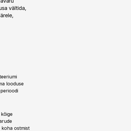
havaru
usa vältida,
ärele,
teeriumi
lma looduse
 perioodi
 kõige
varude
d koha ostmist