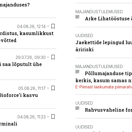
umajanduses?
MAJANDUSTULEMUSED
Arke Lihatööstuse 
04.08.26, 12:14
rdistus, kasumlikkust
UUDISED
evõtted
Jaekettide lepingud luub
äririski
29.07.26, 09:30
 saa lõputult ühe
MAJANDUSTULEMUSED
Põllumajanduse tip
kerkis, kasum samas ni
E-Piimast laekumata piimaraha
05.08.26, 11:17
ioforce’i kasvu
UUDISED
Rahvusvaheline fon
04.08.26, 11:23
rminali
UUDISED