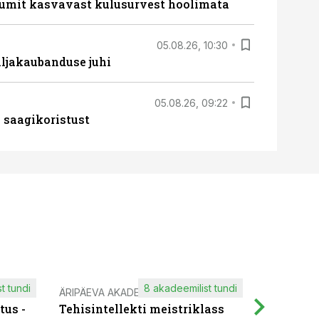
umit kasvavast kulusurvest hoolimata
05.08.26, 10:30
ljakaubanduse juhi
05.08.26, 09:22
 saagikoristust
t tundi
8 akadeemilist tundi
ÄRIPÄEVA AKADEEMIA
IT KOOLIT
tus -
Tehisintellekti meistriklass
Muutuste