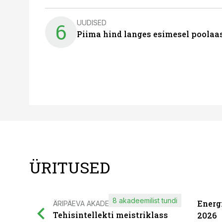
UUDISED
6
Piima hind langes esimesel poolaast
ÜRITUSED
8 akadeemilist tundi
Energ
ÄRIPÄEVA AKADEEMIA
Tehisintellekti meistriklass
2026