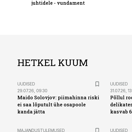
juhtidele - vundament
HETKEL KUUM
UUDISED
UUDISED
29.07.26, 09:30
31.07.26, 13
Maido Solovjov: piimahinna riski
Põllul r
ei saa lõputult ühe osapoole
delikates
kanda jätta
kasvab 6
MAJANDUSTULEMUSED
UUDISED