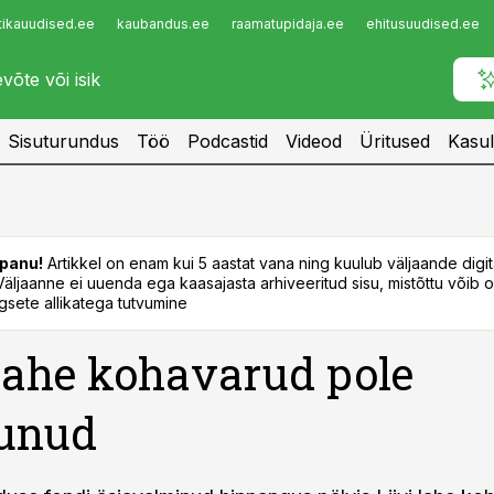
tikauudised.ee
kaubandus.ee
raamatupidaja.ee
ehitusuudised.ee
Infopank
Radar
Sisuturundus
Töö
Podcastid
Videod
Üritused
Kasul
panu!
Artikkel on enam kui 5 aastat vana ning kuulub väljaande digi
. Väljaanne ei uuenda ega kaasajasta arhiveeritud sisu, mistõttu võib ol
sete allikatega tutvumine
 lahe kohavarud pole
tunud