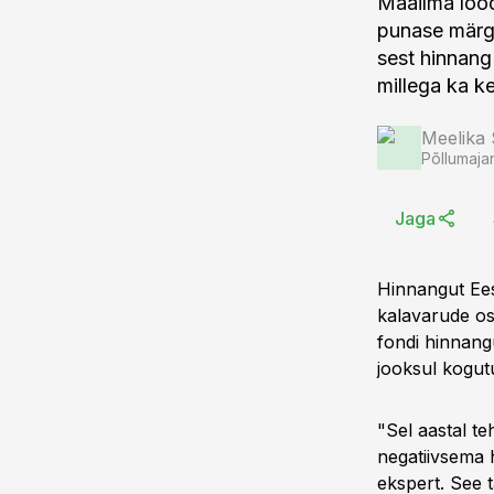
Maailma lood
punase märgi.
sest hinnang
millega ka k
Meelika
Põllumaja
Jaga
Hinnangut Ees
kalavarude os
fondi hinnang
jooksul kogu
"Sel aastal te
negatiivsema 
ekspert. See t