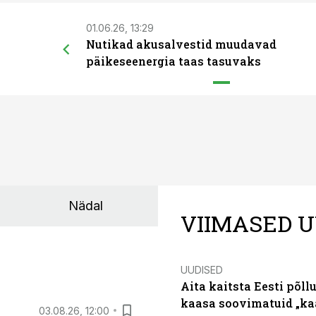
01.06.26, 13:29
Nutikad akusalvestid muudavad
päikeseenergia taas tasuvaks
Nädal
VIIMASED U
UUDISED
Aita kaitsta Eesti põllu
kaasa soovimatuid „kaa
03.08.26, 12:00