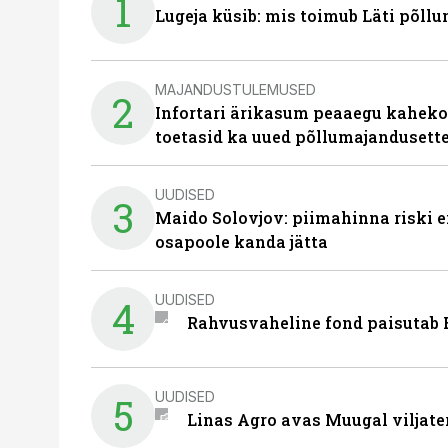
1
Lugeja küsib: mis toimub Läti põll
MAJANDUSTULEMUSED
2
Infortari ärikasum peaaegu kaheko
toetasid ka uued põllumajandusett
UUDISED
3
Maido Solovjov: piimahinna riski ei
osapoole kanda jätta
UUDISED
4
Rahvusvaheline fond paisutab B
UUDISED
5
Linas Agro avas Muugal viljate