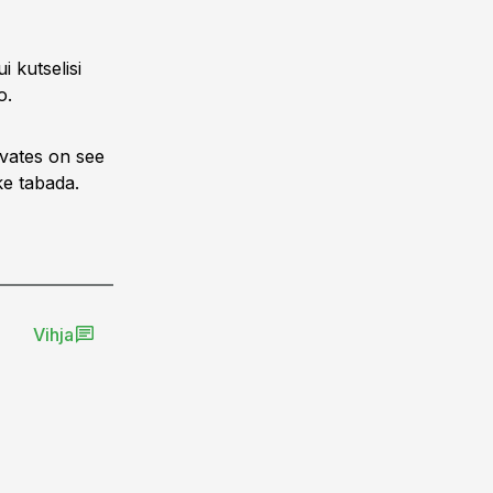
 kutselisi
o.
rvates on see
ke tabada.
Vihja