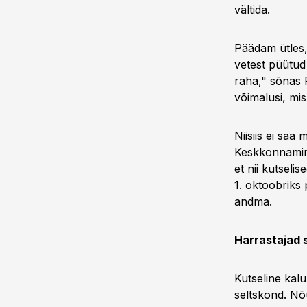
vältida.
Päädam ütles,
vetest püütud
raha," sõnas 
võimalusi, mi
Niisiis ei saa
Keskkonnamini
et nii kutseli
1. oktoobriks 
andma.
Harrastajad 
Kutseline kalu
seltskond. Nõu