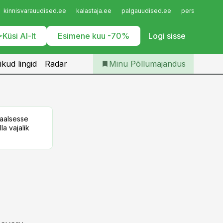
Iseteenindus
kinnisvarauudised.ee
kalastaja.ee
palgauudised.ee
personaliuudi
Telli Põllumajandus
Küsi AI-lt
Esimene kuu -70%
Logi sisse
ikud lingid
Radar
Minu Põllumajandus
taalsesse
la vajalik