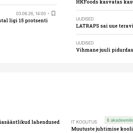
HKFoods kasvatas kas
03.08.26, 14:00
UUDISED
al ligi 15 protsenti
LATRAPS sai uue teravi
UUDISED
Vihmane juuli pidurdas
8 akadeemilis
iasäästlikud lahendused
IT KOOLITUS
Muutuste juhtimise kooli