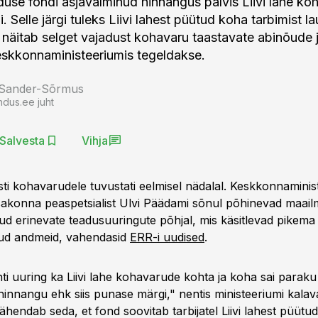
use fondi äsjavalminud hinnangus pälvis Liivi lahe ko
 Selle järgi tuleks Liivi lahest püütud koha tarbimist la
 näitab selget vajadust kohavaru taastavate abinõude j
eskkonnaministeeriumis tegeldakse.
 Sander-Sõrmus
ndus.ee juht
Salvesta
Vihja
ti kohavarudele tuvustati eelmisel nädalal. Keskkonnaminis
akonna peaspetsialist Ulvi Päädami sõnul põhinevad maai
ud erinevate teadusuuringute põhjal, mis käsitlevad pikema
tud andmeid, vahendasid
ERR-i uudised
.
hti uuring ka Liivi lahe kohavarude kohta ja koha sai paraku
hinnangu ehk siis punase märgi," nentis ministeeriumi kala
ähendab seda, et fond soovitab tarbijatel Liivi lahest püütu