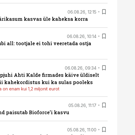
06.08.26, 12:15
ärikasum kasvas üle kaheksa korra
06.08.26, 10:14
i all: tootjale ei tohi veeretada ostja
06.08.26, 09:34
pjuhi Ahti Kalde firmades käive üldiselt
i kahekordistus kui ka sulas pooleks
 on enam kui 1,2 miljonit eurot
05.08.26, 11:17
d paisutab Bioforce’i kasvu
05.08.26, 11:00