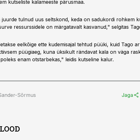
em kutseliste kalameeste pärusmaa.
juurde tulnud uus seltskond, keda on sadukordi rohkem kui
 surve ressurssidele on märgatavalt kasvanud," selgitas Tag
detakse eelkõige ette kudemisajal tehtud püüki, kuid Tago a
ektiivsem püügiaeg, kuna üksikult rändavat kala on väga ras
poleks enam otstarbekas," leidis kutseline kalur.
 Sander-Sõrmus
Jaga
 LOOD