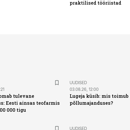
praktilised tööriistad
UUDISED
:21
03.08.26, 12:00
oomab tulevane
Lugeja küsib: mis toimub 
s: Eesti ainsas teofarmis
põllumajanduses?
00 000 tigu
UUDISED