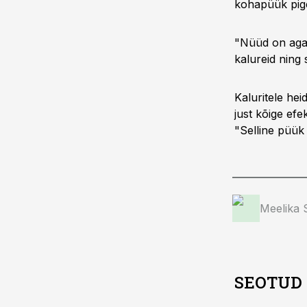
kohapüük pig
"Nüüd on aga 
kalureid ning
Kaluritele hei
just kõige ef
"Selline püük 
Meelika
SEOTUD