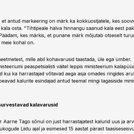
 et antud markeering on märk ka kokkuostjatele, kes soovigi
 kala osta. "Tihtipeale halva hinnangu saanud kala eest p
Päädam, kes märkis, et punane märk mõjutab otseselt turu
s meie kohal on.
 meetmetest, mille abil kohavarusid taastada, üle ega ümber.
steeriumi peaspetsialisti väitel leppis ministeerium kalapüü
sed kui ka harrastajad võtavad aega asja omades ringides arut
peavad kalurite esindajad antud teemal mingi tagasiside mini
survestavad kalavarusid
r Aarne Tago sõnul on just harrastajatest kalurid uus ja ar
kogude Liidu ajal ja esimesed 15 aastat pärast taasiseseisvu