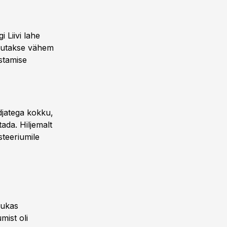
 Liivi lahe
akutakse vähem
stamise
djatega kokku,
ada. Hiljemalt
steeriumile
vukas
mist oli