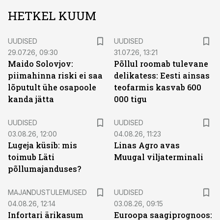
HETKEL KUUM
UUDISED
UUDISED
29.07.26, 09:30
31.07.26, 13:21
Maido Solovjov:
Põllul roomab tulevane
piimahinna riski ei saa
delikatess: Eesti ainsas
lõputult ühe osapoole
teofarmis kasvab 600
kanda jätta
000 tigu
UUDISED
UUDISED
03.08.26, 12:00
04.08.26, 11:23
Lugeja küsib: mis
Linas Agro avas
toimub Läti
Muugal viljaterminali
põllumajanduses?
MAJANDUSTULEMUSED
UUDISED
04.08.26, 12:14
03.08.26, 09:15
Infortari ärikasum
Euroopa saagiprognoos: