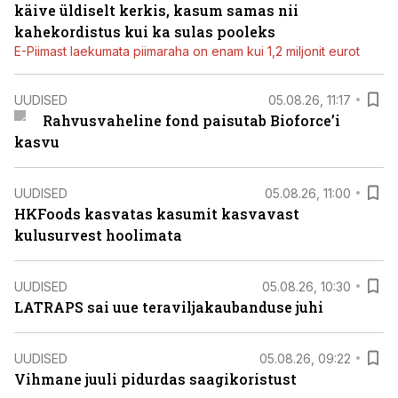
käive üldiselt kerkis, kasum samas nii
kahekordistus kui ka sulas pooleks
E-Piimast laekumata piimaraha on enam kui 1,2 miljonit eurot
UUDISED
05.08.26, 11:17
Rahvusvaheline fond paisutab Bioforce’i
kasvu
UUDISED
05.08.26, 11:00
HKFoods kasvatas kasumit kasvavast
kulusurvest hoolimata
UUDISED
05.08.26, 10:30
LATRAPS sai uue teraviljakaubanduse juhi
UUDISED
05.08.26, 09:22
Vihmane juuli pidurdas saagikoristust