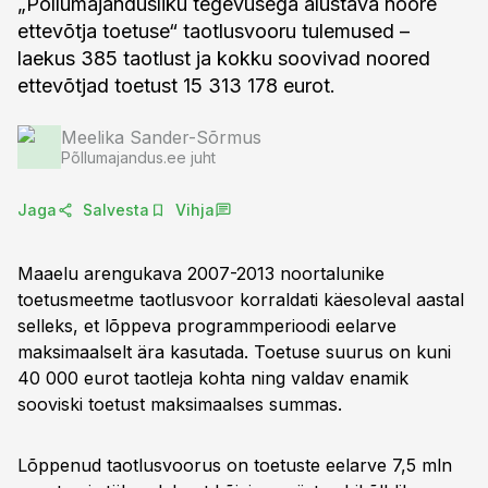
„Põllumajandusliku tegevusega alustava noore
ettevõtja toetuse“ taotlusvooru tulemused –
laekus 385 taotlust ja kokku soovivad noored
ettevõtjad toetust 15 313 178 eurot.
Meelika Sander-Sõrmus
Põllumajandus.ee juht
Jaga
Salvesta
Vihja
Maaelu arengukava 2007-2013 noortalunike
toetusmeetme taotlusvoor korraldati käesoleval aastal
selleks, et lõppeva programmperioodi eelarve
maksimaalselt ära kasutada. Toetuse suurus on kuni
40 000 eurot taotleja kohta ning valdav enamik
sooviski toetust maksimaalses summas.
Lõppenud taotlusvoorus on toetuste eelarve 7,5 mln