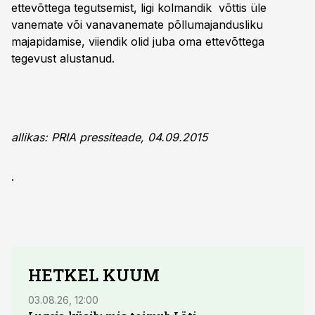
ettevõttega tegutsemist, ligi kolmandik võttis üle
vanemate või vanavanemate põllumajandusliku
majapidamise, viiendik olid juba oma ettevõttega
tegevust alustanud.
allikas: PRIA pressiteade, 04.09.2015
.
HETKEL KUUM
03.08.26, 12:00
04.08.