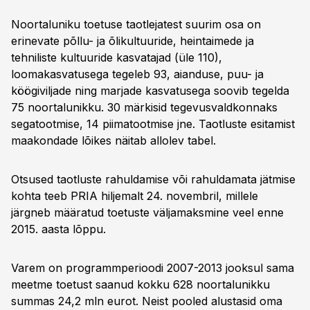
Noortaluniku toetuse taotlejatest suurim osa on
erinevate põllu- ja õlikultuuride, heintaimede ja
tehniliste kultuuride kasvatajad (üle 110),
loomakasvatusega tegeleb 93, aianduse, puu- ja
köögiviljade ning marjade kasvatusega soovib tegelda
75 noortalunikku. 30 märkisid tegevusvaldkonnaks
segatootmise, 14 piimatootmise jne. Taotluste esitamist
maakondade lõikes näitab allolev tabel.
Otsused taotluste rahuldamise või rahuldamata jätmise
kohta teeb PRIA hiljemalt 24. novembril, millele
järgneb määratud toetuste väljamaksmine veel enne
2015. aasta lõppu.
Varem on programmperioodi 2007-2013 jooksul sama
meetme toetust saanud kokku 628 noortalunikku
summas 24,2 mln eurot. Neist pooled alustasid oma