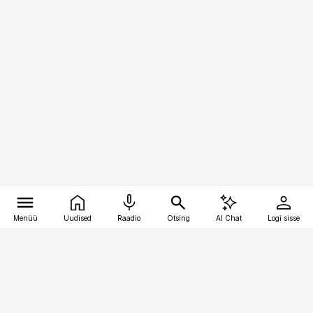
Menüü
Uudised
Raadio
Otsing
AI Chat
Logi sisse
Vana-Lõuna 39/1, 19094 Tallinn
(+372) 667 0111