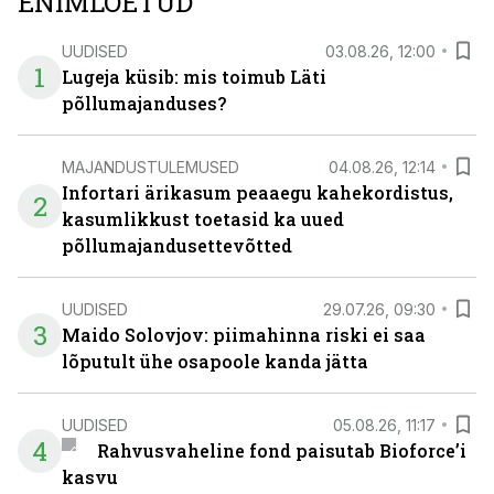
ENIMLOETUD
UUDISED
03.08.26, 12:00
1
Lugeja küsib: mis toimub Läti
põllumajanduses?
MAJANDUSTULEMUSED
04.08.26, 12:14
Infortari ärikasum peaaegu kahekordistus,
2
kasumlikkust toetasid ka uued
põllumajandusettevõtted
UUDISED
29.07.26, 09:30
3
Maido Solovjov: piimahinna riski ei saa
lõputult ühe osapoole kanda jätta
UUDISED
05.08.26, 11:17
4
Rahvusvaheline fond paisutab Bioforce’i
kasvu