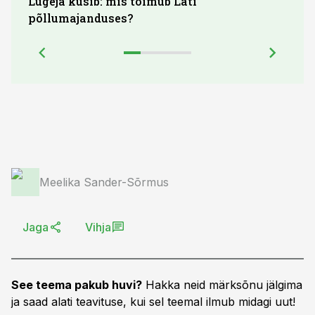
Lugeja küsib: mis toimub Läti
põllumajanduses?
Meelika Sander-Sõrmus
Jaga
Vihja
See teema pakub huvi?
Hakka neid märksõnu jälgima
ja saad alati teavituse, kui sel teemal ilmub midagi uut!