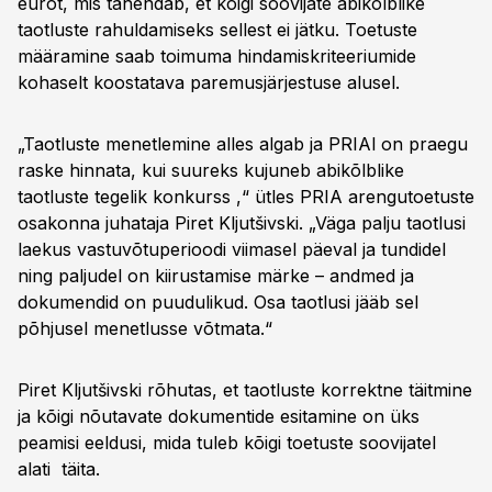
eurot, mis tähendab, et kõigi soovijate abikõlblike
taotluste rahuldamiseks sellest ei jätku. Toetuste
määramine saab toimuma hindamiskriteeriumide
kohaselt koostatava paremusjärjestuse alusel.
„Taotluste menetlemine alles algab ja PRIAl on praegu
raske hinnata, kui suureks kujuneb abikõlblike
taotluste tegelik konkurss ,“ ütles PRIA arengutoetuste
osakonna juhataja Piret Kljutšivski. „Väga palju taotlusi
laekus vastuvõtuperioodi viimasel päeval ja tundidel
ning paljudel on kiirustamise märke – andmed ja
dokumendid on puudulikud. Osa taotlusi jääb sel
põhjusel menetlusse võtmata.“
Piret Kljutšivski rõhutas, et taotluste korrektne täitmine
ja kõigi nõutavate dokumentide esitamine on üks
peamisi eeldusi, mida tuleb kõigi toetuste soovijatel
alati täita.