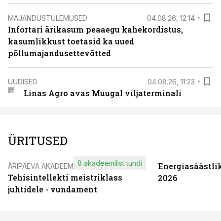
MAJANDUSTULEMUSED
04.08.26, 12:14
Infortari ärikasum peaaegu kahekordistus,
kasumlikkust toetasid ka uued
põllumajandusettevõtted
UUDISED
04.08.26, 11:23
Linas Agro avas Muugal viljaterminali
ÜRITUSED
8 akadeemilist tundi
Energiasäästli
ÄRIPÄEVA AKADEEMIA
Tehisintellekti meistriklass
2026
juhtidele - vundament