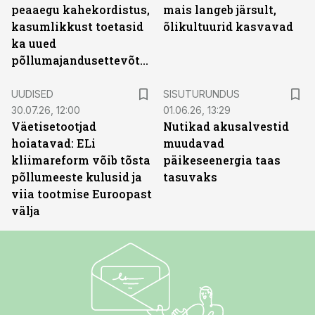
peaaegu kahekordistus,
mais langeb järsult,
kasumlikkust toetasid
õlikultuurid kasvavad
ka uued
põllumajandusettevõtted
ST
UUDISED
SISUTURUNDUS
30.07.26, 12:00
01.06.26, 13:29
Väetisetootjad
Nutikad akusalvestid
hoiatavad: ELi
muudavad
kliimareform võib tõsta
päikeseenergia taas
põllumeeste kulusid ja
tasuvaks
viia tootmise Euroopast
välja