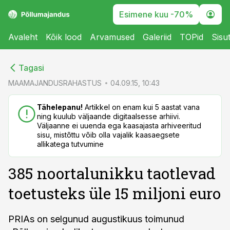
Esimene kuu -70%
Avaleht
Kõik lood
Arvamused
Galeriid
TOPid
Sisu
cebook
cebook
Tagasi
Twitter)
Twitter)
MAAMAJANDUSRAHASTUS
04.09.15, 10:43
kedIn
kedIn
Tähelepanu!
Artikkel on enam kui 5 aastat vana
ning kuulub väljaande digitaalsesse arhiivi.
ail
ail
Väljaanne ei uuenda ega kaasajasta arhiveeritud
sisu, mistõttu võib olla vajalik kaasaegsete
k
k
allikatega tutvumine
385 noortalunikku taotlevad
toetusteks üle 15 miljoni euro
PRIAs on selgunud augustikuus toimunud