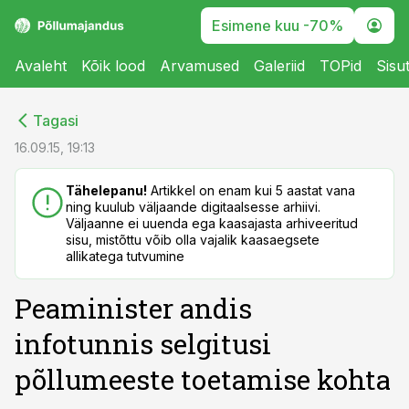
Esimene kuu -70%
Avaleht
Kõik lood
Arvamused
Galeriid
TOPid
Sisu
cebook
cebook
Tagasi
Twitter)
Twitter)
16.09.15, 19:13
kedIn
kedIn
Tähelepanu!
Artikkel on enam kui 5 aastat vana
ning kuulub väljaande digitaalsesse arhiivi.
ail
ail
Väljaanne ei uuenda ega kaasajasta arhiveeritud
sisu, mistõttu võib olla vajalik kaasaegsete
k
k
allikatega tutvumine
Peaminister andis
infotunnis selgitusi
põllumeeste toetamise kohta