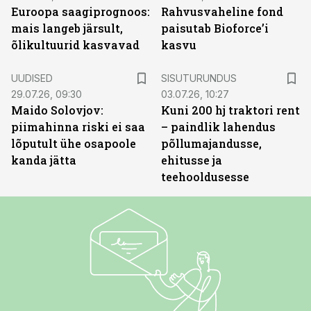
Euroopa saagiprognoos:
Rahvusvaheline fond
mais langeb järsult,
paisutab Bioforce’i
õlikultuurid kasvavad
kasvu
ST
UUDISED
SISUTURUNDUS
29.07.26, 09:30
03.07.26, 10:27
Maido Solovjov:
Kuni 200 hj traktori rent
piimahinna riski ei saa
– paindlik lahendus
lõputult ühe osapoole
põllumajandusse,
kanda jätta
ehitusse ja
teehooldusesse