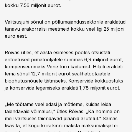
kokku 7,56 miljonit eurot.
Valitsusjuhi sõnul on põllumajandussektorile eraldatud
tänavu erakorralisi meetmeid kokku veel ligi 25 miljoni
euro eest.
Rõivas ütles, et aasta esimeses pooles otsustati
eritoetused piimatootjatele summas 6,9 miljonit eurot,
kompenseerimaks Vene turu kadumist. Hiljuti eraldati
tema sõnul 12,7 miljonit eurot sealihatootajatele
bioohutusnõuete täitmiseks. Konservide kokkuostuks
ja konservide tegemiseks eraldati 1,78 miljonit eurot.
„Me töötame veel edasi ja mõtleme, kuidas leida
täiendavaid võimalusi,“ ütles Rõivas. „Ka homme on
meil valitsuses täiendavad plaanid arutelul.“ Samas
lisas ta, et kogu kriisi kinni maksta maksumaksjal ei