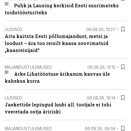
Puhk ja Lausing kerkisid Eesti suurimateks
toidutöösturiteks
UUDISED
06.08.26, 13:27
Aita kaitsta Eesti põllumajandust, metsi ja
loodust – ära too reisilt kaasa soovimatuid
„kaasreisijaid“
MAJANDUSTULEMUSED
06.08.26, 12:15
Arke Lihatööstuse ärikasum kasvas üle
kaheksa korra
UUDISED
06.08.26, 10:14
Jaekettide lepingud luubi all: tootjale ei tohi
veeretada ostja äririski
MAJANDUSTULEMUSED
06.08.26, 09:34