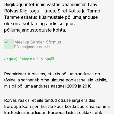
Riigikogu infotunnis vastas peaminister Taavi
Rõivas Riigikogu liikmete Siret Kotka ja Tarmo
Tamme esitatud küsimustele põllumajanduse
olukorra kohta ning andis selgitusi
põllumajandustoetuste kohta.
Meelika Sander-Sõrmus
Põllumajandus.ee juht
Jaga
Salvesta
Vihja
Peaminister tunnistas, et kriis põllumajanduses on
tõsine ja sarnaneb oma ulatuse poolest sellele kriisile,
mis oli põllumajanduses aastatel 2009 ja 2010.
Rõivas rääkis, et eile tehtud otsuse järgi eraldas
Euroopa Komisjon Eestile kuus korda suurema summa
kui Eesti proportsioon Euroopa Liidust eeldaks ehk