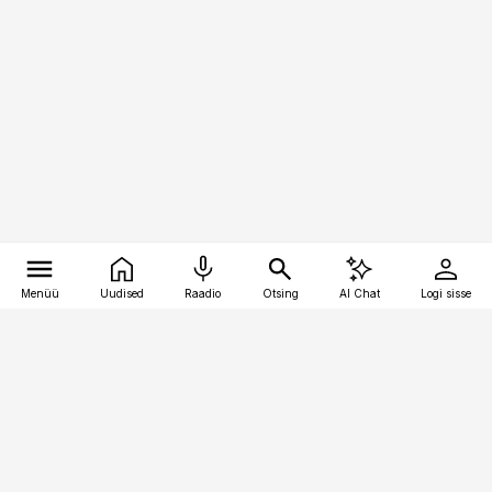
Menüü
Uudised
Raadio
Otsing
AI Chat
Logi sisse
Vana-Lõuna 39/1, 19094 Tallinn
(+372) 667 0111
pollumajandus@pollumajandus.ee