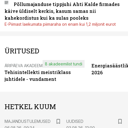
Põllumajanduse tippjuhi Ahti Kalde firmades
käive üldiselt kerkis, kasum samas nii
kahekordistus kui ka sulas pooleks
E-Piimast laekumata piimaraha on enam kui 1,2 miljonit eurot
ÜRITUSED
8 akadeemilist tundi
Energiasäästli
ÄRIPÄEVA AKADEEMIA
Tehisintellekti meistriklass
2026
juhtidele - vundament
HETKEL KUUM
MAJANDUSTULEMUSED
UUDISED
06.08.26, 09:34
03.08.26, 12:00