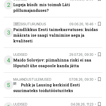
2
Lugeja küsib: mis toimub Läti
põllumajanduses?
SISUTURUNDUS
09.06.26, 16:46
ST
Paindlikkus Eesti taimekasvatuses: kuidas
3
määrata ise saagi valmimise aega ja
kvaliteeti
UUDISED
29.07.26, 09:30
4
Maido Solovjov: piimahinna riski ei saa
lõputult ühe osapoole kanda jätta
MAJANDUSTULEMUSED
07.08.26, 09:30
5
Puhk ja Lausing kerkisid Eesti
suurimateks toidutöösturiteks
UUDISED
04.08.26, 11:23