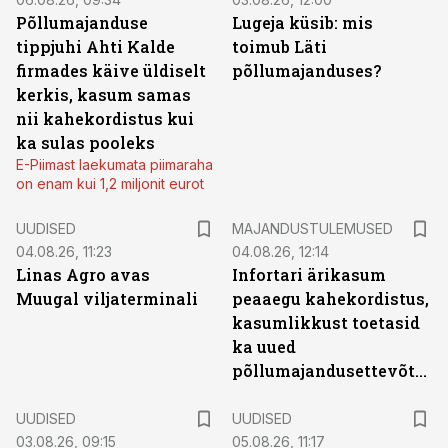
Põllumajanduse
Lugeja küsib: mis
tippjuhi Ahti Kalde
toimub Läti
firmades käive üldiselt
põllumajanduses?
kerkis, kasum samas
nii kahekordistus kui
ka sulas pooleks
E-Piimast laekumata piimaraha
on enam kui 1,2 miljonit eurot
UUDISED
MAJANDUSTULEMUSED
04.08.26, 11:23
04.08.26, 12:14
Linas Agro avas
Infortari ärikasum
Muugal viljaterminali
peaaegu kahekordistus,
kasumlikkust toetasid
ka uued
põllumajandusettevõtted
UUDISED
UUDISED
03.08.26, 09:15
05.08.26, 11:17