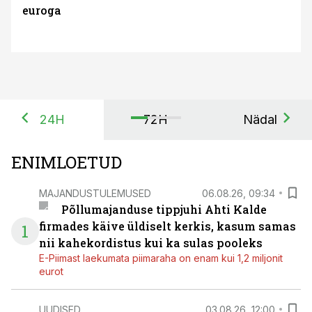
euroga
24H
72H
Nädal
ENIMLOETUD
MAJANDUSTULEMUSED
06.08.26, 09:34
Põllumajanduse tippjuhi Ahti Kalde
firmades käive üldiselt kerkis, kasum samas
1
nii kahekordistus kui ka sulas pooleks
E-Piimast laekumata piimaraha on enam kui 1,2 miljonit
eurot
UUDISED
03.08.26, 12:00