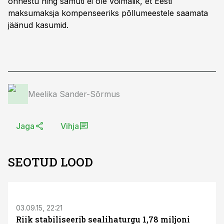
õnnestu ning samuti ei ole võimalik, et Eesti
maksumaksja kompenseeriks põllumeestele saamata
jäänud kasumid.
Meelika Sander-Sõrmus
Jaga
Vihja
SEOTUD LOOD
03.09.15, 22:21
Riik stabiliseerib sealihaturgu 1,78 miljoni