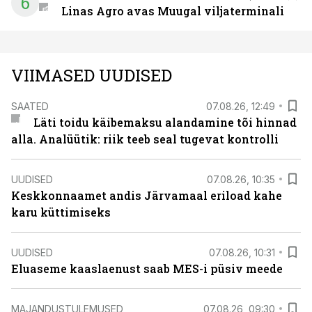
6
Linas Agro avas Muugal viljaterminali
VIIMASED UUDISED
SAATED
07.08.26, 12:49
Läti toidu käibemaksu alandamine tõi hinnad
alla. Analüütik: riik teeb seal tugevat kontrolli
UUDISED
07.08.26, 10:35
Keskkonnaamet andis Järvamaal eriload kahe
karu küttimiseks
UUDISED
07.08.26, 10:31
Eluaseme kaaslaenust saab MES-i püsiv meede
MAJANDUSTULEMUSED
07.08.26, 09:30