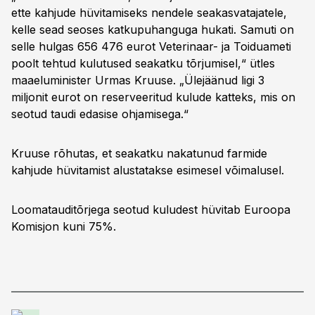
ette kahjude hüvitamiseks nendele seakasvatajatele,
kelle sead seoses katkupuhanguga hukati. Samuti on
selle hulgas 656 476 eurot Veterinaar- ja Toiduameti
poolt tehtud kulutused seakatku tõrjumisel,“ ütles
maaeluminister Urmas Kruuse. „Ülejäänud ligi 3
miljonit eurot on reserveeritud kulude katteks, mis on
seotud taudi edasise ohjamisega.“
Kruuse rõhutas, et seakatku nakatunud farmide
kahjude hüvitamist alustatakse esimesel võimalusel.
Loomatauditõrjega seotud kuludest hüvitab Euroopa
Komisjon kuni 75%.