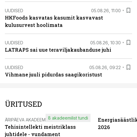
UUDISED
05.08.26, 11:00
HKFoods kasvatas kasumit kasvavast
kulusurvest hoolimata
UUDISED
05.08.26, 10:30
LATRAPS sai uue teraviljakaubanduse juhi
UUDISED
05.08.26, 09:22
Vihmane juuli pidurdas saagikoristust
ÜRITUSED
8 akadeemilist tundi
Energiasäästli
ÄRIPÄEVA AKADEEMIA
Tehisintellekti meistriklass
2026
juhtidele - vundament