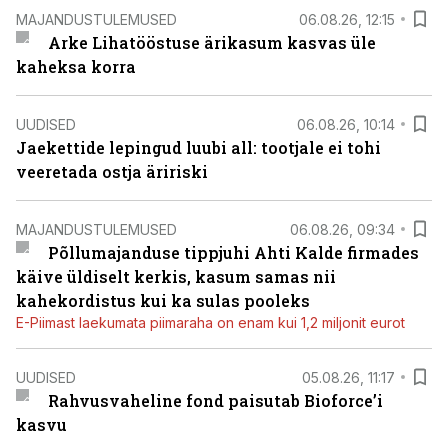
MAJANDUSTULEMUSED
06.08.26, 12:15
Arke Lihatööstuse ärikasum kasvas üle
kaheksa korra
UUDISED
06.08.26, 10:14
Jaekettide lepingud luubi all: tootjale ei tohi
veeretada ostja äririski
MAJANDUSTULEMUSED
06.08.26, 09:34
Põllumajanduse tippjuhi Ahti Kalde firmades
käive üldiselt kerkis, kasum samas nii
kahekordistus kui ka sulas pooleks
E-Piimast laekumata piimaraha on enam kui 1,2 miljonit eurot
UUDISED
05.08.26, 11:17
Rahvusvaheline fond paisutab Bioforce’i
kasvu