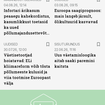
04.08.26, 12:14
03.08.26, 09:15
Infortari ärikasum
Euroopa saagiprognoos:
peaaegu kahekordistus,
mais langeb järsult,
kasumlikkust toetasid
õlikultuurid kasvavad
ka uued
põllumajandusettevõtted
ST
UUDISED
SISUTURUNDUS
30.07.26, 12:00
22.06.26, 11:16
Väetisetootjad
Uus väetamisloogika
hoiatavad: ELi
aitab saaki paremini
kliimareform võib tõsta
kaitsta
põllumeeste kulusid ja
viia tootmise Euroopast
välja