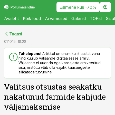
Esimene kuu -70%
Avaleht
Kõik lood
Arvamused
Galeriid
TOPid
Sisu
cebook
cebook
Tagasi
Twitter)
Twitter)
01.10.15, 18:28
kedIn
kedIn
Tähelepanu!
Artikkel on enam kui 5 aastat vana
ning kuulub väljaande digitaalsesse arhiivi.
ail
ail
Väljaanne ei uuenda ega kaasajasta arhiveeritud
sisu, mistõttu võib olla vajalik kaasaegsete
k
k
allikatega tutvumine
Valitsus otsustas seakatku
nakatunud farmide kahjude
väljamaksmise