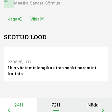
Meelika Sander-Sõrmus
Jaga
Vihja
SEOTUD LOOD
ST
22.06.26, 11:16
Uus väetamisloogika aitab saaki paremini
kaitsta
24H
72H
Nädal