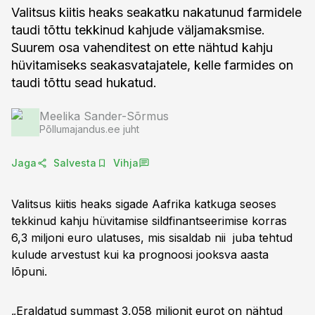
Valitsus kiitis heaks seakatku nakatunud farmidele
taudi tõttu tekkinud kahjude väljamaksmise.
Suurem osa vahenditest on ette nähtud kahju
hüvitamiseks seakasvatajatele, kelle farmides on
taudi tõttu sead hukatud.
Meelika Sander-Sõrmus
Põllumajandus.ee juht
Jaga
Salvesta
Vihja
Valitsus kiitis heaks sigade Aafrika katkuga seoses
tekkinud kahju hüvitamise sildfinantseerimise korras
6,3 miljoni euro ulatuses, mis sisaldab nii juba tehtud
kulude arvestust kui ka prognoosi jooksva aasta
lõpuni.
„Eraldatud summast 3,058 miljonit eurot on nähtud