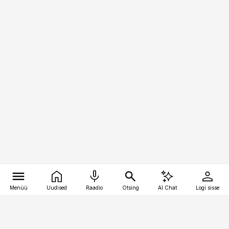
Menüü
Uudised
Raadio
Otsing
AI Chat
Logi sisse