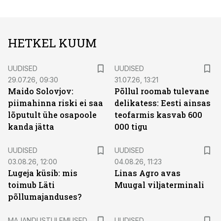
HETKEL KUUM
UUDISED
UUDISED
29.07.26, 09:30
31.07.26, 13:21
Maido Solovjov:
Põllul roomab tulevane
piimahinna riski ei saa
delikatess: Eesti ainsas
lõputult ühe osapoole
teofarmis kasvab 600
kanda jätta
000 tigu
UUDISED
UUDISED
03.08.26, 12:00
04.08.26, 11:23
Lugeja küsib: mis
Linas Agro avas
toimub Läti
Muugal viljaterminali
põllumajanduses?
MAJANDUSTULEMUSED
UUDISED