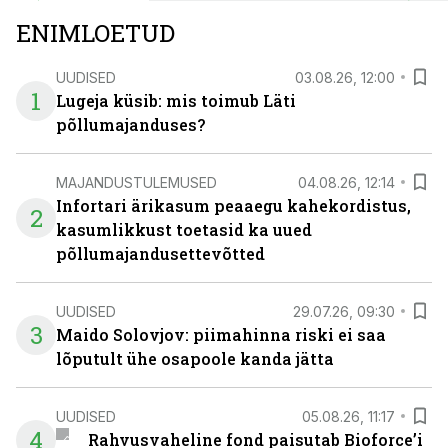
ENIMLOETUD
UUDISED
03.08.26, 12:00
1
Lugeja küsib: mis toimub Läti
põllumajanduses?
MAJANDUSTULEMUSED
04.08.26, 12:14
Infortari ärikasum peaaegu kahekordistus,
2
kasumlikkust toetasid ka uued
põllumajandusettevõtted
UUDISED
29.07.26, 09:30
3
Maido Solovjov: piimahinna riski ei saa
lõputult ühe osapoole kanda jätta
UUDISED
05.08.26, 11:17
4
Rahvusvaheline fond paisutab Bioforce’i