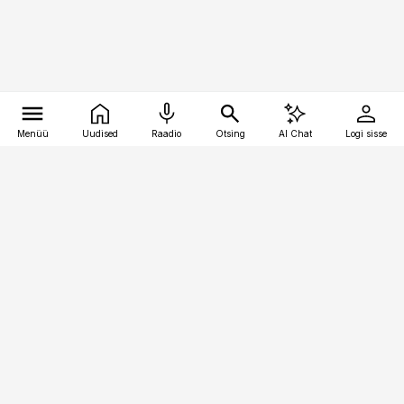
Menüü
Uudised
Raadio
Otsing
AI Chat
Logi sisse
Vana-Lõuna 39/1, 19094 Tallinn
(+372) 667 0111
pollumajandus@pollumajandus.ee
Telli
Reklaam
Firmast
Sisu kasutamisõigused
Ajakirjaniku