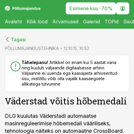
Esimene kuu -70%
Avaleht
Kõik lood
Arvamused
Galeriid
TOPid
Sisu
cebook
cebook
Tagasi
Twitter)
Twitter)
PÕLLUMAJANDUSTEHNIKA
12.10.15, 10:52
kedIn
kedIn
Tähelepanu!
Artikkel on enam kui 5 aastat vana
ning kuulub väljaande digitaalsesse arhiivi.
ail
ail
Väljaanne ei uuenda ega kaasajasta arhiveeritud
sisu, mistõttu võib olla vajalik kaasaegsete
k
k
allikatega tutvumine
Väderstad võitis hõbemedali
DLG kuulutas Väderstadi automaatse
masinreguleerimise hõbemedali vääriliseks,
tehnoloogia näiteks on automaatne CrossBoard.