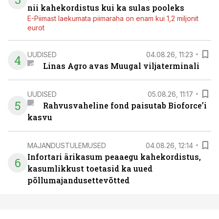
nii kahekordistus kui ka sulas pooleks
E-Piimast laekumata piimaraha on enam kui 1,2 miljonit
eurot
UUDISED
04.08.26, 11:23
4
Linas Agro avas Muugal viljaterminali
UUDISED
05.08.26, 11:17
5
Rahvusvaheline fond paisutab Bioforce’i
kasvu
MAJANDUSTULEMUSED
04.08.26, 12:14
Infortari ärikasum peaaegu kahekordistus,
6
kasumlikkust toetasid ka uued
põllumajandusettevõtted