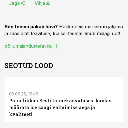
Jaga
Vihja
See teema pakub huvi?
Hakka neid märksõnu jälgima
ja saad alati teavituse, kui sel teemal ilmub midagi uut!
põllumajandustehnika
SEOTUD LOOD
ST
09.06.26, 16:46
Paindlikkus Eesti taimekasvatuses: kuidas
määrata ise saagi valmimise aega ja
kvaliteeti