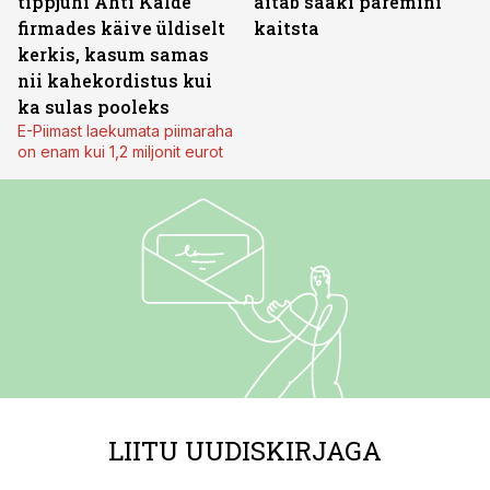
tippjuhi Ahti Kalde
aitab saaki paremini
firmades käive üldiselt
kaitsta
kerkis, kasum samas
nii kahekordistus kui
ka sulas pooleks
E-Piimast laekumata piimaraha
on enam kui 1,2 miljonit eurot
LIITU UUDISKIRJAGA