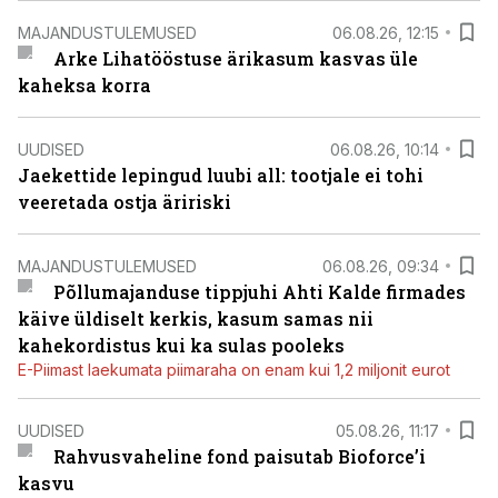
MAJANDUSTULEMUSED
06.08.26, 12:15
Arke Lihatööstuse ärikasum kasvas üle
kaheksa korra
UUDISED
06.08.26, 10:14
Jaekettide lepingud luubi all: tootjale ei tohi
veeretada ostja äririski
MAJANDUSTULEMUSED
06.08.26, 09:34
Põllumajanduse tippjuhi Ahti Kalde firmades
käive üldiselt kerkis, kasum samas nii
kahekordistus kui ka sulas pooleks
E-Piimast laekumata piimaraha on enam kui 1,2 miljonit eurot
UUDISED
05.08.26, 11:17
Rahvusvaheline fond paisutab Bioforce’i
kasvu