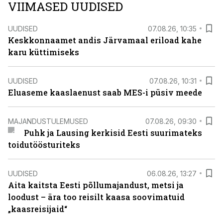
VIIMASED UUDISED
UUDISED
07.08.26, 10:35
Keskkonnaamet andis Järvamaal eriload kahe
karu küttimiseks
UUDISED
07.08.26, 10:31
Eluaseme kaaslaenust saab MES-i püsiv meede
MAJANDUSTULEMUSED
07.08.26, 09:30
Puhk ja Lausing kerkisid Eesti suurimateks
toidutöösturiteks
UUDISED
06.08.26, 13:27
Aita kaitsta Eesti põllumajandust, metsi ja
loodust – ära too reisilt kaasa soovimatuid
„kaasreisijaid“