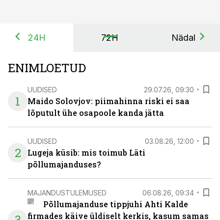
24H
72H
Nädal
ENIMLOETUD
UUDISED
29.07.26, 09:30
1
Maido Solovjov: piimahinna riski ei saa
lõputult ühe osapoole kanda jätta
UUDISED
03.08.26, 12:00
2
Lugeja küsib: mis toimub Läti
põllumajanduses?
MAJANDUSTULEMUSED
06.08.26, 09:34
Põllumajanduse tippjuhi Ahti Kalde
firmades käive üldiselt kerkis, kasum samas
3