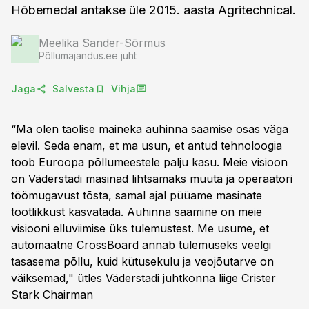
Hõbemedal antakse üle 2015. aasta Agritechnical.
Meelika Sander-Sõrmus
Põllumajandus.ee juht
Jaga
Salvesta
Vihja
“Ma olen taolise maineka auhinna saamise osas väga
elevil. Seda enam, et ma usun, et antud tehnoloogia
toob Euroopa põllumeestele palju kasu. Meie visioon
on Väderstadi masinad lihtsamaks muuta ja operaatori
töömugavust tõsta, samal ajal püüame masinate
tootlikkust kasvatada. Auhinna saamine on meie
visiooni elluviimise üks tulemustest. Me usume, et
automaatne CrossBoard annab tulemuseks veelgi
tasasema põllu, kuid kütusekulu ja veojõutarve on
väiksemad," ütles Väderstadi juhtkonna liige Crister
Stark Chairman