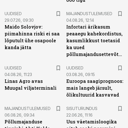
UUDISED
MAJANDUSTULEMUSED
29.07.26, 09:30
04.08.26, 12:14
Maido Solovjov:
Infortari ärikasum
piimahinna riski ei saa
peaaegu kahekordistus,
lõputult ühe osapoole
kasumlikkust toetasid
kanda jätta
ka uued
põllumajandusettevõtted
UUDISED
UUDISED
04.08.26, 11:23
03.08.26, 09:15
Linas Agro avas
Euroopa saagiprognoos:
Muugal viljaterminali
mais langeb järsult,
õlikultuurid kasvavad
ST
MAJANDUSTULEMUSED
SISUTURUNDUS
06.08.26, 09:34
22.06.26, 11:16
Põllumajanduse
Uus väetamisloogika