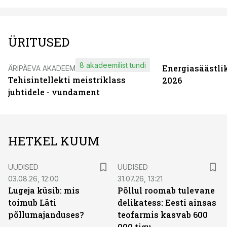
ÜRITUSED
8 akadeemilist tundi
Energiasäästli
ÄRIPÄEVA AKADEEMIA
Tehisintellekti meistriklass
2026
juhtidele - vundament
HETKEL KUUM
UUDISED
UUDISED
03.08.26, 12:00
31.07.26, 13:21
Lugeja küsib: mis
Põllul roomab tulevane
toimub Läti
delikatess: Eesti ainsas
põllumajanduses?
teofarmis kasvab 600
000 tigu