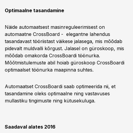
Optimaalne tasandamine
Näide automaatsest masinreguleerimisest on
automaatne CrossBoard - elegantne lahendus
tasandavast tööriistast väikese jalasega, mis mõõdab
pidevalt muldvalli kõrgust. Jalasel on güroskoop, mis
mõõdab omakorda CrossBoardi töönurka.
Mõõtmistulemuste abil hoiab güroskoop CrossBoardi
optimaalset töönurka maapinna suhtes.
Automaatset CrossBoardi saab optimeerida nii, et
tasandamine oleks optimaalne ning vastavuses
mullastiku tingimuste ning kütusekuluga.
Saadaval alates 2016