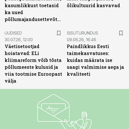
kasumlikkust toetasid
õlikultuurid kasvavad
ka uued
põllumajandusettevõtted
ST
UUDISED
SISUTURUNDUS
30.07.26, 12:00
09.06.26, 16:46
Väetisetootjad
Paindlikkus Eesti
hoiatavad: ELi
taimekasvatuses:
kliimareform võib tõsta
kuidas määrata ise
põllumeeste kulusid ja
saagi valmimise aega ja
viia tootmise Euroopast
kvaliteeti
välja