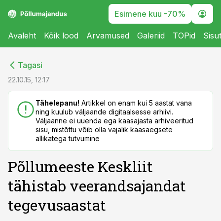
Esimene kuu -70%
Avaleht
Kõik lood
Arvamused
Galeriid
TOPid
Sisu
cebook
cebook
Tagasi
Twitter)
Twitter)
22.10.15, 12:17
kedIn
kedIn
Tähelepanu!
Artikkel on enam kui 5 aastat vana
ning kuulub väljaande digitaalsesse arhiivi.
ail
ail
Väljaanne ei uuenda ega kaasajasta arhiveeritud
sisu, mistõttu võib olla vajalik kaasaegsete
k
k
allikatega tutvumine
Põllumeeste Keskliit
tähistab veerandsajandat
tegevusaastat