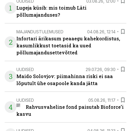
UUDISED
03.08.26, 12:00
1
Lugeja küsib: mis toimub Läti
põllumajanduses?
MAJANDUSTULEMUSED
04.08.26, 12:14
Infortari ärikasum peaaegu kahekordistus,
2
kasumlikkust toetasid ka uued
põllumajandusettevõtted
UUDISED
29.07.26, 09:30
3
Maido Solovjov: piimahinna riski ei saa
lõputult ühe osapoole kanda jätta
UUDISED
05.08.26, 11:17
4
Rahvusvaheline fond paisutab Bioforce’i
kasvu
UUDISED
04.08.26, 11:23