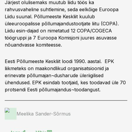
Järjest olulisemaks muutub liidu töös ka
rahvusvaheline suhtlemine, seda eelkõige Euroopa
Liidu suunal. Põllumeeste Keskliit kuulub
üleeuroopalisse põllumajandustootjate liitu (COPA).
Liidu esin-dajad on nimetatud 12 COPA/COGECA
töögruppi ja 7 Euroopa Komisjoni juures asuvasse
nõuandvasse komiteesse.
Eesti Põllumeeste Keskliit loodi 1990. aastal. EPK
liikmeteks on maakondlikud organisatsioonid ja
erinevate põllumajan¬dusharude üleriigilised
ühendused. EPK esindab tootjaid, kes toodavad üle 70
protsendi Eesti põllumajandus¬toodangust.
Meelika Sander-Sõrmus