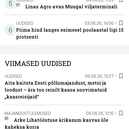
5
Linas Agro avas Muugal viljaterminali
UUDISED
03.08.26, 14:00
6
Piima hind langes esimesel poolaastal ligi 15
protsenti
VIIMASED UUDISED
UUDISED
06.08.26, 13:27
Aita kaitsta Eesti põllumajandust, metsi ja
loodust – ära too reisilt kaasa soovimatuid
„kaasreisijaid“
MAJANDUSTULEMUSED
06.08.26, 12:15
Arke Lihatööstuse ärikasum kasvas üle
kaheksa korra