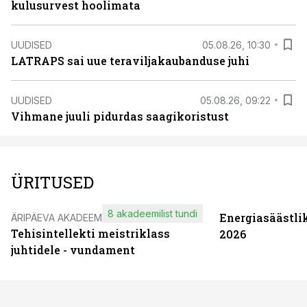
kulusurvest hoolimata
UUDISED
05.08.26, 10:30
LATRAPS sai uue teraviljakaubanduse juhi
UUDISED
05.08.26, 09:22
Vihmane juuli pidurdas saagikoristust
ÜRITUSED
8 akadeemilist tundi
Energiasäästli
ÄRIPÄEVA AKADEEMIA
Tehisintellekti meistriklass
2026
juhtidele - vundament