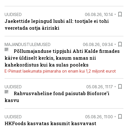
UUDISED
06.08.26, 10:14
Jaekettide lepingud luubi all: tootjale ei tohi
veeretada ostja äririski
MAJANDUSTULEMUSED
06.08.26, 09:34
Põllumajanduse tippjuhi Ahti Kalde firmades
käive üldiselt kerkis, kasum samas nii
kahekordistus kui ka sulas pooleks
E-Piimast laekumata piimaraha on enam kui 1,2 miljonit eurot
UUDISED
05.08.26, 11:17
Rahvusvaheline fond paisutab Bioforce’i
kasvu
UUDISED
05.08.26, 11:00
HKFoods kasvatas kasumit kasvavast