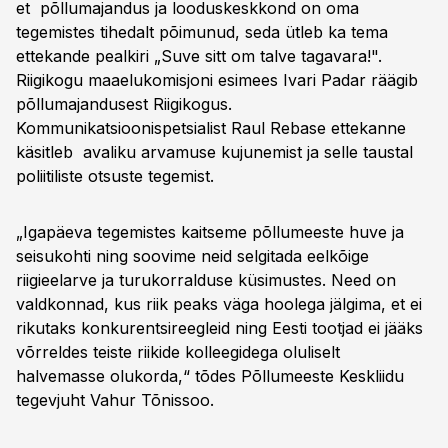
et põllumajandus ja looduskeskkond on oma
tegemistes tihedalt põimunud, seda ütleb ka tema
ettekande pealkiri „Suve sitt om talve tagavara!".
Riigikogu maaelukomisjoni esimees Ivari Padar räägib
põllumajandusest Riigikogus.
Kommunikatsioonispetsialist Raul Rebase ettekanne
käsitleb avaliku arvamuse kujunemist ja selle taustal
poliitiliste otsuste tegemist.
„Igapäeva tegemistes kaitseme põllumeeste huve ja
seisukohti ning soovime neid selgitada eelkõige
riigieelarve ja turukorralduse küsimustes. Need on
valdkonnad, kus riik peaks väga hoolega jälgima, et ei
rikutaks konkurentsireegleid ning Eesti tootjad ei jääks
võrreldes teiste riikide kolleegidega oluliselt
halvemasse olukorda,“ tõdes Põllumeeste Keskliidu
tegevjuht Vahur Tõnissoo.