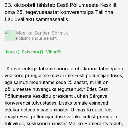
23. oktoobril tähistab Eesti Põllumeeste Keskliit
oma 25. tegevusaastat konverentsiga Tallinna
Lauluväljaku sammassaalis.
Meelika Sander-Sõrmus
Põllumajandus.ee juht
Jaga
Salvesta
Vihja
„Konverentsiga tahame pöörata ühiskonna tähelepanu
veelkord praegusele olukorrale Eesti põllumajanduses,
aga samuti meenutame seda 25 aastat, mil liit on
põllumeeste hüvanguks tegutsenud,“ ütles Eesti
Põllumeeste Keskliidu president Juhan Särgava
konverentsi tutvustades. Lisaks temale esinevad
ettekannetega maaeluminister Urmas Kruuse, kes
räägib Eesti põllumajanduse väljakutsetest praegu ja
tulevikus, keskkonnaminister Marko Pomerants tõdeb,