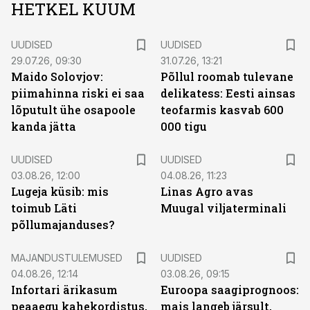
HETKEL KUUM
UUDISED
UUDISED
29.07.26, 09:30
31.07.26, 13:21
Maido Solovjov:
Põllul roomab tulevane
piimahinna riski ei saa
delikatess: Eesti ainsas
lõputult ühe osapoole
teofarmis kasvab 600
kanda jätta
000 tigu
UUDISED
UUDISED
03.08.26, 12:00
04.08.26, 11:23
Lugeja küsib: mis
Linas Agro avas
toimub Läti
Muugal viljaterminali
põllumajanduses?
MAJANDUSTULEMUSED
UUDISED
04.08.26, 12:14
03.08.26, 09:15
Infortari ärikasum
Euroopa saagiprognoos:
peaaegu kahekordistus,
mais langeb järsult,