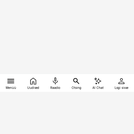
Menüü
Uudised
Raadio
Otsing
AI Chat
Logi sisse
Vana-Lõuna 39/1, 19094 Tallinn
(+372) 667 0111
pollumajandus@pollumajandus.ee