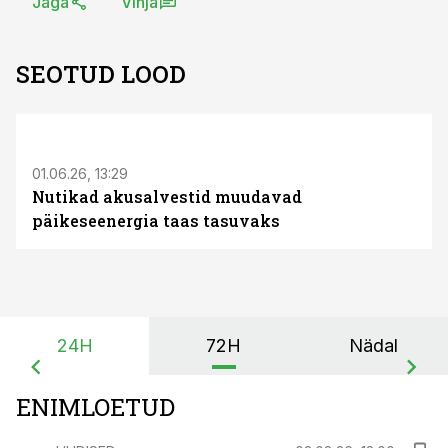
Jaga
Vihja
SEOTUD LOOD
ST
01.06.26, 13:29
Nutikad akusalvestid muudavad
päikeseenergia taas tasuvaks
24H
72H
Nädal
ENIMLOETUD