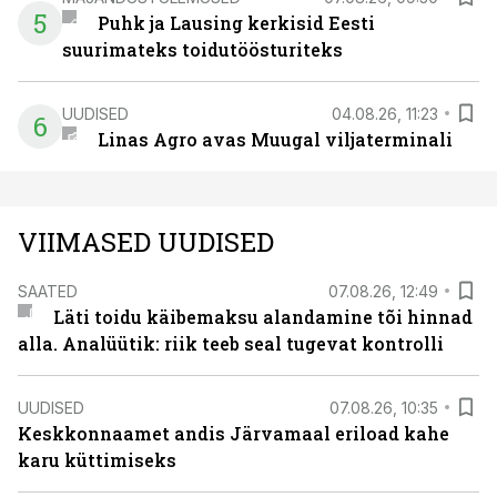
5
Puhk ja Lausing kerkisid Eesti
suurimateks toidutöösturiteks
UUDISED
04.08.26, 11:23
6
Linas Agro avas Muugal viljaterminali
VIIMASED UUDISED
SAATED
07.08.26, 12:49
Läti toidu käibemaksu alandamine tõi hinnad
alla. Analüütik: riik teeb seal tugevat kontrolli
UUDISED
07.08.26, 10:35
Keskkonnaamet andis Järvamaal eriload kahe
karu küttimiseks