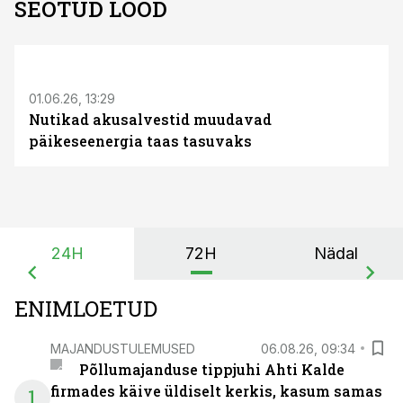
SEOTUD LOOD
ST
01.06.26, 13:29
Nutikad akusalvestid muudavad
päikeseenergia taas tasuvaks
24H
72H
Nädal
ENIMLOETUD
MAJANDUSTULEMUSED
06.08.26, 09:34
Põllumajanduse tippjuhi Ahti Kalde
firmades käive üldiselt kerkis, kasum samas
1