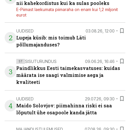
nii kahekordistus kui ka sulas pooleks
E-Piimast laekumata piimaraha on enam kui 1,2 miljonit
eurot
UUDISED
03.08.26, 12:00
2
Lugeja küsib: mis toimub Läti
põllumajanduses?
SISUTURUNDUS
09.06.26, 16:46
ST
Paindlikkus Eesti taimekasvatuses: kuidas
3
määrata ise saagi valmimise aega ja
kvaliteeti
UUDISED
29.07.26, 09:30
4
Maido Solovjov: piimahinna riski ei saa
lõputult ühe osapoole kanda jätta
MAJANDUSTULEMUSED
07.08.26, 09:30