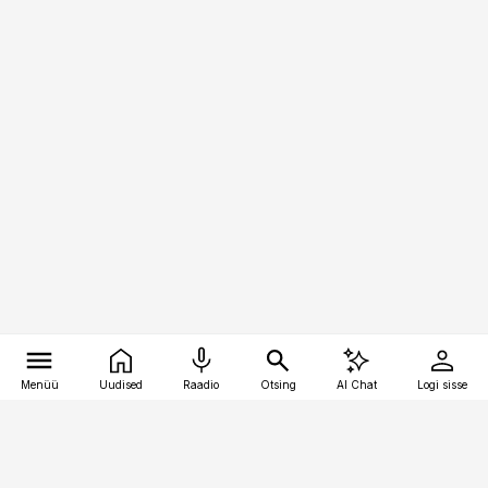
Menüü
Uudised
Raadio
Otsing
AI Chat
Logi sisse
Vana-Lõuna 39/1, 19094 Tallinn