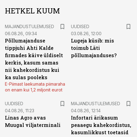
HETKEL KUUM
MAJANDUSTULEMUSED
UUDISED
06.08.26, 09:34
03.08.26, 12:00
Põllumajanduse
Lugeja küsib: mis
tippjuhi Ahti Kalde
toimub Läti
firmades käive üldiselt
põllumajanduses?
kerkis, kasum samas
nii kahekordistus kui
ka sulas pooleks
E-Piimast laekumata piimaraha
on enam kui 1,2 miljonit eurot
UUDISED
MAJANDUSTULEMUSED
04.08.26, 11:23
04.08.26, 12:14
Linas Agro avas
Infortari ärikasum
Muugal viljaterminali
peaaegu kahekordistus,
kasumlikkust toetasid