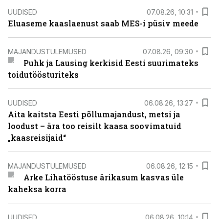
UUDISED
07.08.26, 10:31
Eluaseme kaaslaenust saab MES-i püsiv meede
MAJANDUSTULEMUSED
07.08.26, 09:30
Puhk ja Lausing kerkisid Eesti suurimateks
toidutöösturiteks
UUDISED
06.08.26, 13:27
Aita kaitsta Eesti põllumajandust, metsi ja
loodust – ära too reisilt kaasa soovimatuid
„kaasreisijaid“
MAJANDUSTULEMUSED
06.08.26, 12:15
Arke Lihatööstuse ärikasum kasvas üle
kaheksa korra
UUDISED
06.08.26, 10:14