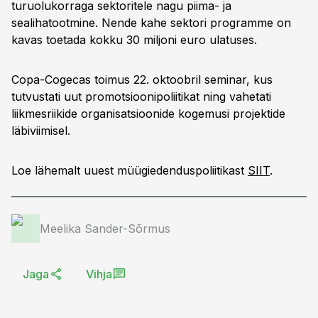
turuolukorraga sektoritele nagu piima- ja
sealihatootmine. Nende kahe sektori programme on
kavas toetada kokku 30 miljoni euro ulatuses.
Copa-Cogecas toimus 22. oktoobril seminar, kus
tutvustati uut promotsioonipoliitikat ning vahetati
liikmesriikide organisatsioonide kogemusi projektide
läbiviimisel.
Loe lähemalt uuest müügiedenduspoliitikast
SIIT
.
Meelika Sander-Sõrmus
Jaga
Vihja