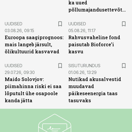
ka uued
põllumajandusettevõtted
UUDISED
UUDISED
03.08.26, 09:15
05.08.26, 11:17
Euroopa saagiprognoos:
Rahvusvaheline fond
mais langeb järsult,
paisutab Bioforce’i
õlikultuurid kasvavad
kasvu
ST
UUDISED
SISUTURUNDUS
29.07.26, 09:30
01.06.26, 13:29
Maido Solovjov:
Nutikad akusalvestid
piimahinna riski ei saa
muudavad
lõputult ühe osapoole
päikeseenergia taas
kanda jätta
tasuvaks