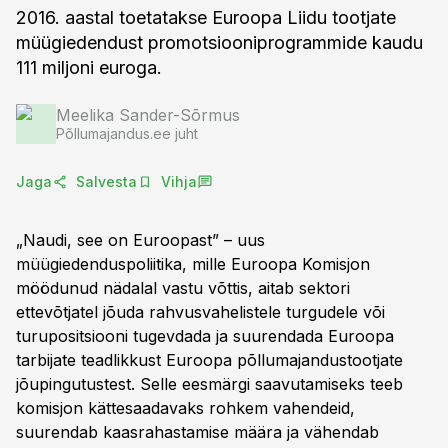
2016. aastal toetatakse Euroopa Liidu tootjate
müügiedendust promotsiooniprogrammide kaudu
111 miljoni euroga.
Meelika Sander-Sõrmus
Põllumajandus.ee juht
Jaga
Salvesta
Vihja
„Naudi, see on Euroopast” – uus
müügiedenduspoliitika, mille Euroopa Komisjon
möödunud nädalal vastu võttis, aitab sektori
ettevõtjatel jõuda rahvusvahelistele turgudele või
turupositsiooni tugevdada ja suurendada Euroopa
tarbijate teadlikkust Euroopa põllumajandustootjate
jõupingutustest. Selle eesmärgi saavutamiseks teeb
komisjon kättesaadavaks rohkem vahendeid,
suurendab kaasrahastamise määra ja vähendab