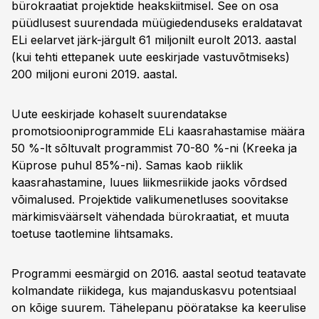
bürokraatiat projektide heakskiitmisel. See on osa
püüdlusest suurendada müügiedenduseks eraldatavat
ELi eelarvet järk-järgult 61 miljonilt eurolt 2013. aastal
(kui tehti ettepanek uute eeskirjade vastuvõtmiseks)
200 miljoni euroni 2019. aastal.
Uute eeskirjade kohaselt suurendatakse
promotsiooniprogrammide ELi kaasrahastamise määra
50 %-lt sõltuvalt programmist 70-80 %-ni (Kreeka ja
Küprose puhul 85%-ni). Samas kaob riiklik
kaasrahastamine, luues liikmesriikide jaoks võrdsed
võimalused. Projektide valikumenetluses soovitakse
märkimisväärselt vähendada bürokraatiat, et muuta
toetuse taotlemine lihtsamaks.
Programmi eesmärgid on 2016. aastal seotud teatavate
kolmandate riikidega, kus majanduskasvu potentsiaal
on kõige suurem. Tähelepanu pööratakse ka keerulise