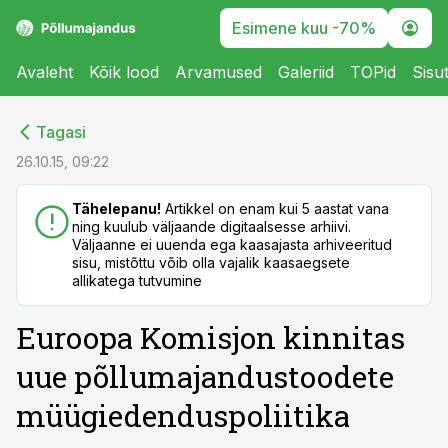
Esimene kuu -70%
Avaleht
Kõik lood
Arvamused
Galeriid
TOPid
Sisu
cebook
cebook
Tagasi
Twitter)
Twitter)
26.10.15, 09:22
kedIn
kedIn
Tähelepanu!
Artikkel on enam kui 5 aastat vana
ning kuulub väljaande digitaalsesse arhiivi.
ail
ail
Väljaanne ei uuenda ega kaasajasta arhiveeritud
sisu, mistõttu võib olla vajalik kaasaegsete
k
k
allikatega tutvumine
Euroopa Komisjon kinnitas
uue põllumajandustoodete
müügiedenduspoliitika