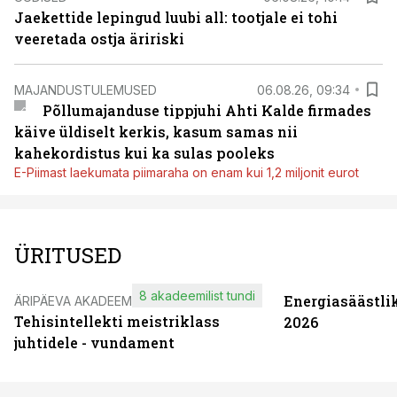
Jaekettide lepingud luubi all: tootjale ei tohi
veeretada ostja äririski
MAJANDUSTULEMUSED
06.08.26, 09:34
Põllumajanduse tippjuhi Ahti Kalde firmades
käive üldiselt kerkis, kasum samas nii
kahekordistus kui ka sulas pooleks
E-Piimast laekumata piimaraha on enam kui 1,2 miljonit eurot
ÜRITUSED
8 akadeemilist tundi
Energiasäästli
ÄRIPÄEVA AKADEEMIA
Tehisintellekti meistriklass
2026
juhtidele - vundament