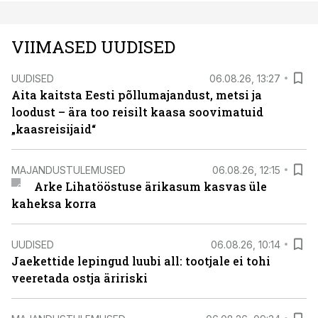
VIIMASED UUDISED
UUDISED
06.08.26, 13:27
Aita kaitsta Eesti põllumajandust, metsi ja
loodust – ära too reisilt kaasa soovimatuid
„kaasreisijaid“
MAJANDUSTULEMUSED
06.08.26, 12:15
Arke Lihatööstuse ärikasum kasvas üle
kaheksa korra
UUDISED
06.08.26, 10:14
Jaekettide lepingud luubi all: tootjale ei tohi
veeretada ostja äririski