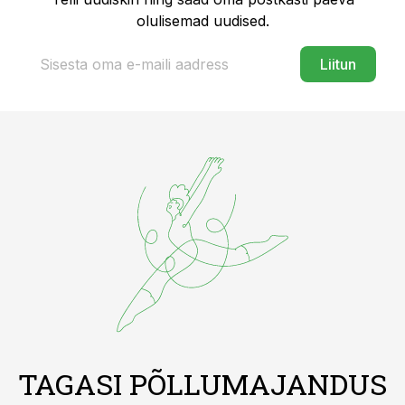
olulisemad uudised.
Liitun
TAGASI PÕLLUMAJANDUS