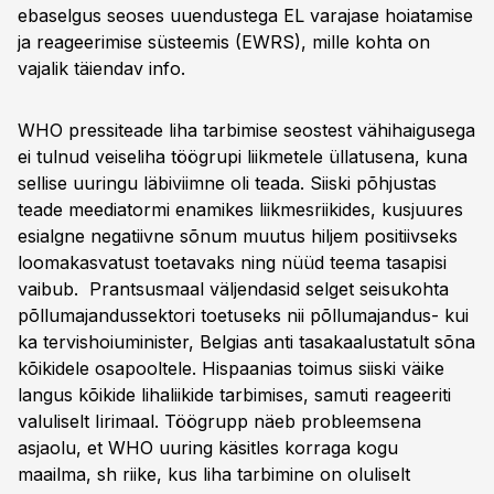
ebaselgus seoses uuendustega EL varajase hoiatamise
ja reageerimise süsteemis (EWRS), mille kohta on
vajalik täiendav info.
WHO pressiteade liha tarbimise seostest vähihaigusega
ei tulnud veiseliha töögrupi liikmetele üllatusena, kuna
sellise uuringu läbiviimne oli teada. Siiski põhjustas
teade meediatormi enamikes liikmesriikides, kusjuures
esialgne negatiivne sõnum muutus hiljem positiivseks
loomakasvatust toetavaks ning nüüd teema tasapisi
vaibub. Prantsusmaal väljendasid selget seisukohta
põllumajandussektori toetuseks nii põllumajandus- kui
ka tervishoiuminister, Belgias anti tasakaalustatult sõna
kõikidele osapooltele. Hispaanias toimus siiski väike
langus kõikide lihaliikide tarbimises, samuti reageeriti
valuliselt Iirimaal. Töögrupp näeb probleemsena
asjaolu, et WHO uuring käsitles korraga kogu
maailma, sh riike, kus liha tarbimine on oluliselt