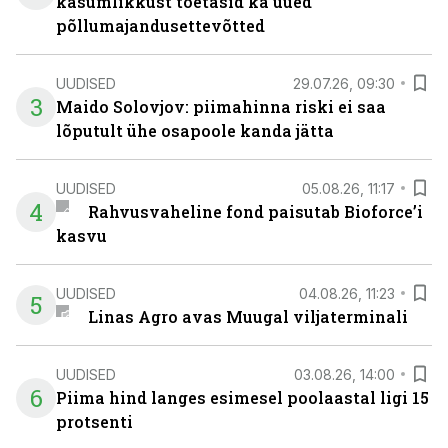
kasumlikkust toetasid ka uued
põllumajandusettevõtted
UUDISED
29.07.26, 09:30
3
Maido Solovjov: piimahinna riski ei saa
lõputult ühe osapoole kanda jätta
UUDISED
05.08.26, 11:17
4
Rahvusvaheline fond paisutab Bioforce’i
kasvu
UUDISED
04.08.26, 11:23
5
Linas Agro avas Muugal viljaterminali
UUDISED
03.08.26, 14:00
6
Piima hind langes esimesel poolaastal ligi 15
protsenti