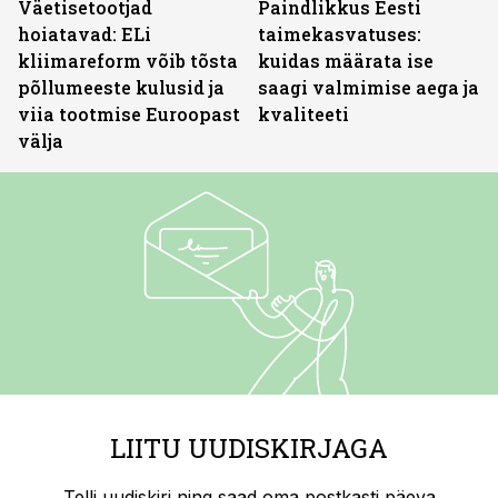
Väetisetootjad
Paindlikkus Eesti
hoiatavad: ELi
taimekasvatuses:
kliimareform võib tõsta
kuidas määrata ise
põllumeeste kulusid ja
saagi valmimise aega ja
viia tootmise Euroopast
kvaliteeti
välja
LIITU UUDISKIRJAGA
Telli uudiskiri ning saad oma postkasti päeva