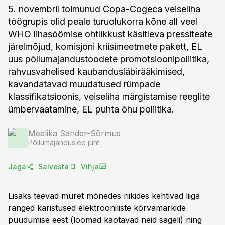
5. novembril toimunud Copa-Cogeca veiseliha
töögrupis olid peale turuolukorra kõne all veel
WHO lihasöömise ohtlikkust käsitleva pressiteate
järelmõjud, komisjoni kriisimeetmete pakett, EL
uus põllumajandustoodete promotsioonipoliitika,
rahvusvahelised kaubandusläbirääkimised,
kavandatavad muudatused rümpade
klassifikatsioonis, veiseliha märgistamise reeglite
ümbervaatamine, EL puhta õhu poliitika.
Meelika Sander-Sõrmus
Põllumajandus.ee juht
Jaga
Salvesta
Vihja
Lisaks teevad muret mõnedes riikides kehtivad liiga
ranged karistused elektrooniliste kõrvamärkide
puudumise eest (loomad kaotavad neid sageli) ning