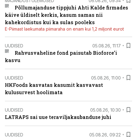
MAJANDUSTULEMUSED
06.08.26, 09:34
Põllumajanduse tippjuhi Ahti Kalde firmades
käive üldiselt kerkis, kasum samas nii
kahekordistus kui ka sulas pooleks
E-Piimast laekumata piimaraha on enam kui 1,2 miljonit eurot
UUDISED
05.08.26, 11:17
Rahvusvaheline fond paisutab Bioforce’i
kasvu
UUDISED
05.08.26, 11:00
HKFoods kasvatas kasumit kasvavast
kulusurvest hoolimata
UUDISED
05.08.26, 10:30
LATRAPS sai uue teraviljakaubanduse juhi
UUDISED
05.08.26, 09:22