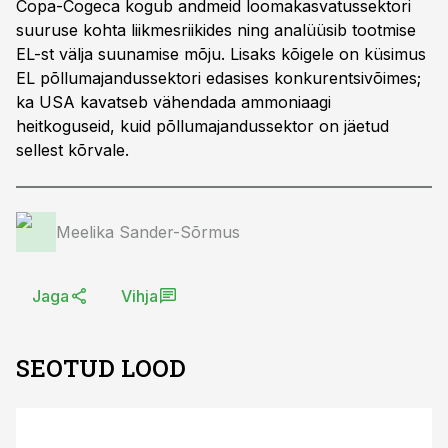
Copa-Cogeca kogub andmeid loomakasvatussektori
suuruse kohta liikmesriikides ning analüüsib tootmise
EL-st välja suunamise mõju. Lisaks kõigele on küsimus
EL põllumajandussektori edasises konkurentsivõimes;
ka USA kavatseb vähendada ammoniaagi
heitkoguseid, kuid põllumajandussektor on jäetud
sellest kõrvale.
Meelika Sander-Sõrmus
Jaga
Vihja
SEOTUD LOOD
ST