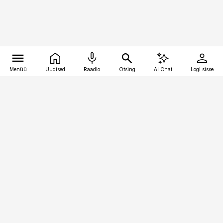
Menüü
Uudised
Raadio
Otsing
AI Chat
Logi sisse
Vana-Lõuna 39/1, 19094 Tallinn
(+372) 667 0111
pollumajandus@pollumajandus.ee
Telli
Reklaam
Firmast
Sisu kasutamisõigused
Ajakirjaniku
eetikakoodeks