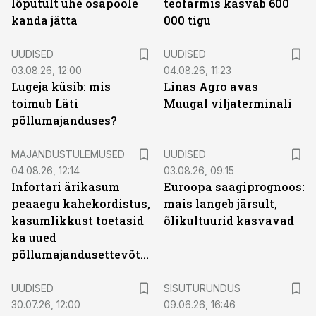
lõputult ühe osapoole
teofarmis kasvab 600
kanda jätta
000 tigu
UUDISED
UUDISED
03.08.26, 12:00
04.08.26, 11:23
Lugeja küsib: mis
Linas Agro avas
toimub Läti
Muugal viljaterminali
põllumajanduses?
MAJANDUSTULEMUSED
UUDISED
04.08.26, 12:14
03.08.26, 09:15
Infortari ärikasum
Euroopa saagiprognoos:
peaaegu kahekordistus,
mais langeb järsult,
kasumlikkust toetasid
õlikultuurid kasvavad
ka uued
põllumajandusettevõtted
ST
UUDISED
SISUTURUNDUS
30.07.26, 12:00
09.06.26, 16:46