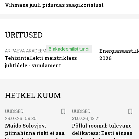
Vihmane juuli pidurdas saagikoristust
ÜRITUSED
8 akadeemilist tundi
Energiasäästli
ÄRIPÄEVA AKADEEMIA
Tehisintellekti meistriklass
2026
juhtidele - vundament
HETKEL KUUM
UUDISED
UUDISED
29.07.26, 09:30
31.07.26, 13:21
Maido Solovjov:
Põllul roomab tulevane
piimahinna riski ei saa
delikatess: Eesti ainsas