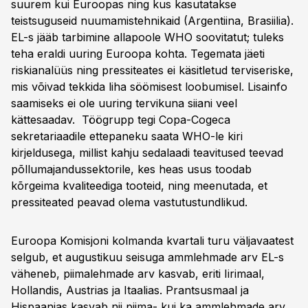
suurem kui Euroopas ning kus kasutatakse
teistsuguseid nuumamistehnikaid (Argentiina, Brasiilia).
EL-s jääb tarbimine allapoole WHO soovitatut; tuleks
teha eraldi uuring Euroopa kohta. Tegemata jäeti
riskianalüüs ning pressiteates ei käsitletud terviseriske,
mis võivad tekkida liha söömisest loobumisel. Lisainfo
saamiseks ei ole uuring tervikuna siiani veel
kättesaadav. Töögrupp tegi Copa-Cogeca
sekretariaadile ettepaneku saata WHO-le kiri
kirjeldusega, millist kahju sedalaadi teavitused teevad
põllumajandussektorile, kes heas usus toodab
kõrgeima kvaliteediga tooteid, ning meenutada, et
pressiteated peavad olema vastutustundlikud.
Euroopa Komisjoni kolmanda kvartali turu väljavaatest
selgub, et augustikuu seisuga ammlehmade arv EL-s
väheneb, piimalehmade arv kasvab, eriti Iirimaal,
Hollandis, Austrias ja Itaalias. Prantsusmaal ja
Hispaanias kasvab nii piima- kui ka ammlehmade arv.