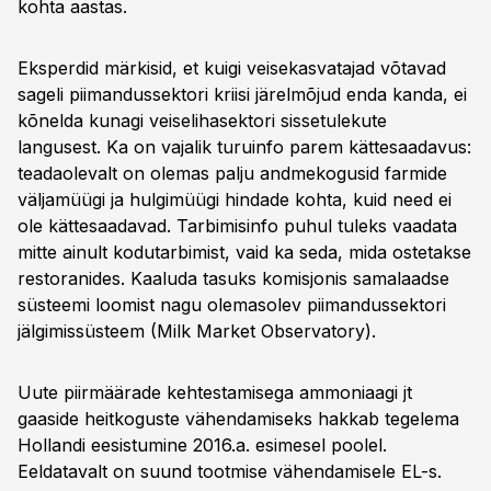
kohta aastas.
Eksperdid märkisid, et kuigi veisekasvatajad võtavad
sageli piimandussektori kriisi järelmõjud enda kanda, ei
kõnelda kunagi veiselihasektori sissetulekute
langusest. Ka on vajalik turuinfo parem kättesaadavus:
teadaolevalt on olemas palju andmekogusid farmide
väljamüügi ja hulgimüügi hindade kohta, kuid need ei
ole kättesaadavad. Tarbimisinfo puhul tuleks vaadata
mitte ainult kodutarbimist, vaid ka seda, mida ostetakse
restoranides. Kaaluda tasuks komisjonis samalaadse
süsteemi loomist nagu olemasolev piimandussektori
jälgimissüsteem (Milk Market Observatory).
Uute piirmäärade kehtestamisega ammoniaagi jt
gaaside heitkoguste vähendamiseks hakkab tegelema
Hollandi eesistumine 2016.a. esimesel poolel.
Eeldatavalt on suund tootmise vähendamisele EL-s.