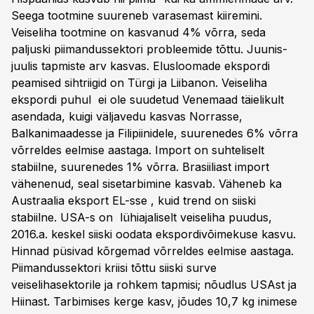
Seega tootmine suureneb varasemast kiiremini.
Veiseliha tootmine on kasvanud 4% võrra, seda
paljuski piimandussektori probleemide tõttu. Juunis-
juulis tapmiste arv kasvas. Elusloomade ekspordi
peamised sihtriigid on Türgi ja Liibanon. Veiseliha
ekspordi puhul ei ole suudetud Venemaad täielikult
asendada, kuigi väljavedu kasvas Norrasse,
Balkanimaadesse ja Filipiinidele, suurenedes 6% võrra
võrreldes eelmise aastaga. Import on suhteliselt
stabiilne, suurenedes 1% võrra. Brasiiliast import
vähenenud, seal sisetarbimine kasvab. Väheneb ka
Austraalia eksport EL-sse , kuid trend on siiski
stabiilne. USA-s on lühiajaliselt veiseliha puudus,
2016.a. keskel siiski oodata ekspordivõimekuse kasvu.
Hinnad püsivad kõrgemad võrreldes eelmise aastaga.
Piimandussektori kriisi tõttu siiski surve
veiselihasektorile ja rohkem tapmisi; nõudlus USAst ja
Hiinast. Tarbimises kerge kasv, jõudes 10,7 kg inimese