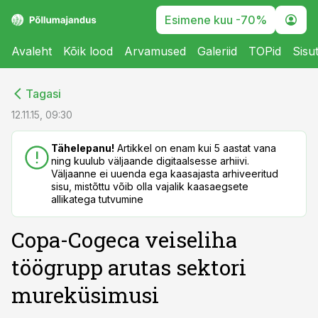
Esimene kuu -70%
Avaleht
Kõik lood
Arvamused
Galeriid
TOPid
Sisu
cebook
cebook
Tagasi
Twitter)
Twitter)
12.11.15, 09:30
kedIn
kedIn
Tähelepanu!
Artikkel on enam kui 5 aastat vana
ning kuulub väljaande digitaalsesse arhiivi.
ail
ail
Väljaanne ei uuenda ega kaasajasta arhiveeritud
sisu, mistõttu võib olla vajalik kaasaegsete
k
k
allikatega tutvumine
Copa-Cogeca veiseliha
töögrupp arutas sektori
mureküsimusi