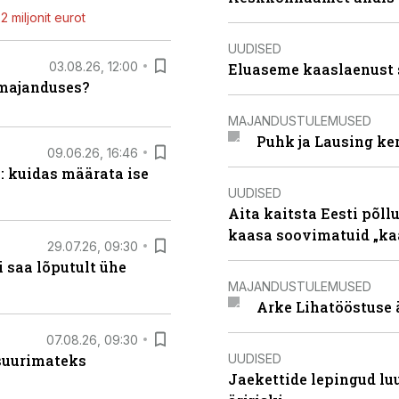
 miljonit eurot
UUDISED
03.08.26, 12:00
Eluaseme kaaslaenust 
umajanduses?
MAJANDUSTULEMUSED
Puhk ja Lausing ke
09.06.26, 16:46
: kuidas määrata ise
UUDISED
Aita kaitsta Eesti põllu
kaasa soovimatuid „kaa
29.07.26, 09:30
 saa lõputult ühe
MAJANDUSTULEMUSED
Arke Lihatööstuse 
07.08.26, 09:30
UUDISED
 suurimateks
Jaekettide lepingud luub