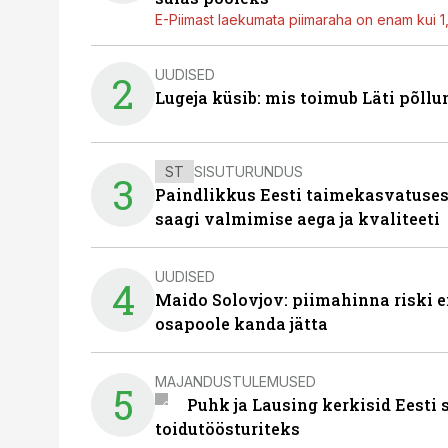
E-Piimast laekumata piimaraha on enam kui 1,2
UUDISED
2
Lugeja küsib: mis toimub Läti põll
ST
SISUTURUNDUS
3
Paindlikkus Eesti taimekasvatuses
saagi valmimise aega ja kvaliteeti
UUDISED
4
Maido Solovjov: piimahinna riski ei
osapoole kanda jätta
MAJANDUSTULEMUSED
5
Puhk ja Lausing kerkisid Eesti
toidutöösturiteks