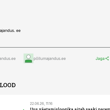
ajandus. ee
andus.ee
põllumajandus.ee
Jaga
 LOOD
22.06.26, 11:16
Uus väetamisloogika aitab saaki pare