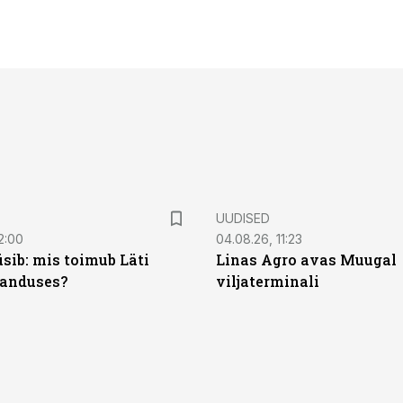
UUDISED
2:00
04.08.26, 11:23
sib: mis toimub Läti
Linas Agro avas Muugal
anduses?
viljaterminali