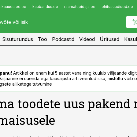
tikauudised.ee
kaubandus.ee
raamatupidaja.ee
ehitusuudised.ee
Infopank
Radar
Sisuturundus
Töö
Podcastid
Videod
Üritused
Kasul
panu!
Artikkel on enam kui 5 aastat vana ning kuulub väljaande digi
. Väljaanne ei uuenda ega kaasajasta arhiveeritud sisu, mistõttu võib ol
sete allikatega tutvumine
ma toodete uus pakend 
maisusele