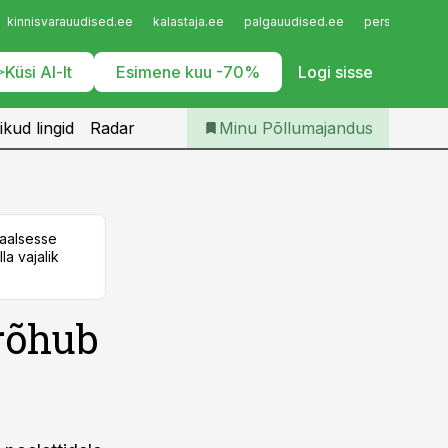
Iseteenindus
kinnisvarauudised.ee
kalastaja.ee
palgauudised.ee
personaliuudi
Telli Põllumajandus
Küsi AI-lt
Esimene kuu -70%
Logi sisse
ikud lingid
Radar
Minu Põllumajandus
taalsesse
la vajalik
rõhub