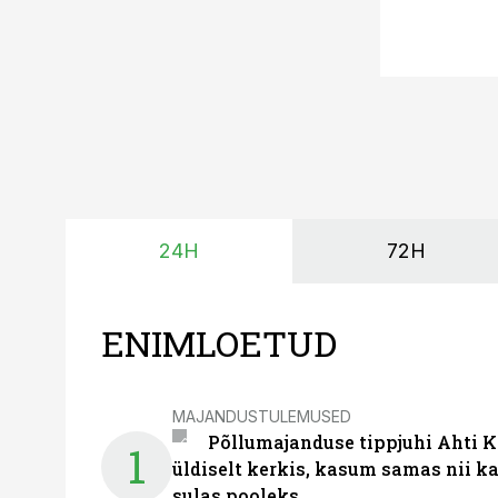
24H
72H
ENIMLOETUD
MAJANDUSTULEMUSED
Põllumajanduse tippjuhi Ahti K
1
üldiselt kerkis, kasum samas nii k
sulas pooleks