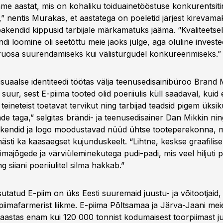
e aastat, mis on kohaliku toiduainetööstuse konkurentsit
,” nentis Murakas, et aastatega on poeletid järjest kireva
akendid kippusid tarbijale märkamatuks jääma. “Kvaliteetsel
ndi loomine oli seetõttu meie jaoks julge, aga oluline investee
uosa suurendamiseks kui välisturgudel konkureerimiseks.”
isuaalse identiteedi töötas välja teenusedisainibüroo Brand
 suur, sest E-piima tooted olid poeriiulis küll saadaval, kuid 
ineteist toetavat tervikut ning tarbijad teadsid pigem üksiku
nde taga,” selgitas brändi- ja teenusedisainer Dan Mikkin ning
kendid ja logo moodustavad nüüd ühtse tooteperekonna, m
sti ka kaasaegset kujunduskeelt. “Lihtne, keskse graafilise
piimajõgede ja värviüleminekutega pudi-padi, mis veel hiljuti 
g siiani poeriiulitel silma hakkab.”
sutatud E-piim on üks Eesti suuremaid juustu- ja võitootjaid, 
piimafarmerist liikme. E-piima Põltsamaa ja Järva-Jaani mei
 aastas enam kui 120 000 tonnist kodumaisest toorpiimast ju