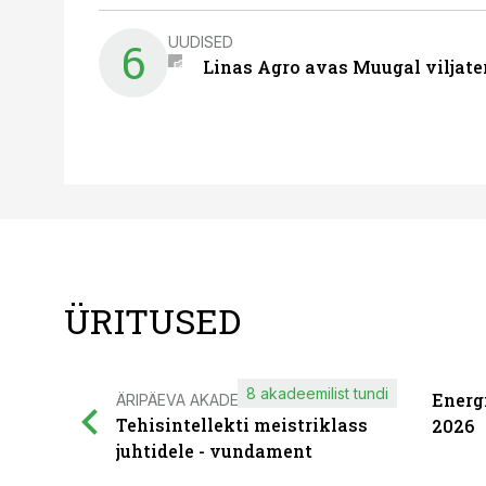
UUDISED
6
Linas Agro avas Muugal viljate
ÜRITUSED
8 akadeemilist tundi
Energ
ÄRIPÄEVA AKADEEMIA
Tehisintellekti meistriklass
2026
juhtidele - vundament