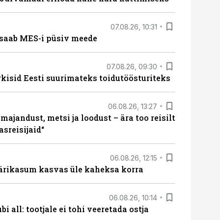
07.08.26, 10:31
saab MES-i püsiv meede
07.08.26, 09:30
rkisid Eesti suurimateks toidutöösturiteks
06.08.26, 13:27
majandust, metsi ja loodust – ära too reisilt
sreisijaid“
06.08.26, 12:15
ärikasum kasvas üle kaheksa korra
06.08.26, 10:14
i all: tootjale ei tohi veeretada ostja