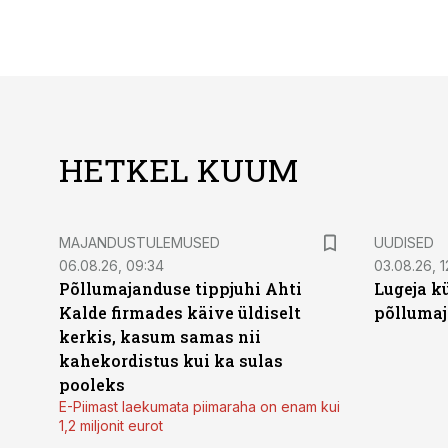
HETKEL KUUM
MAJANDUSTULEMUSED
UUDISED
06.08.26, 09:34
03.08.26, 1
Põllumajanduse tippjuhi Ahti
Lugeja kü
Kalde firmades käive üldiselt
põllumaj
kerkis, kasum samas nii
kahekordistus kui ka sulas
pooleks
E-Piimast laekumata piimaraha on enam kui
1,2 miljonit eurot