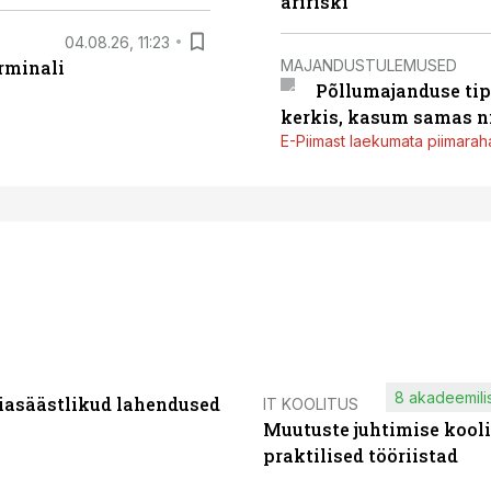
äririski
04.08.26, 11:23
MAJANDUSTULEMUSED
rminali
Põllumajanduse tip
kerkis, kasum samas ni
E-Piimast laekumata piimaraha
8 akadeemilis
iasäästlikud lahendused
IT KOOLITUS
Muutuste juhtimise kooli
praktilised tööriistad