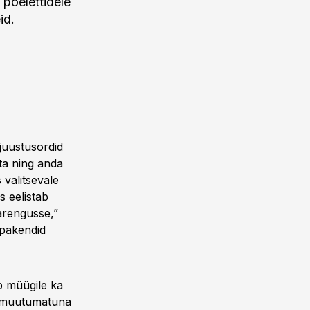
 poelettidele
id.
juustusordid
ta ning anda
 valitsevale
s eelistab
 arengusse,”
 pakendid
b müügile ka
ud muutumatuna