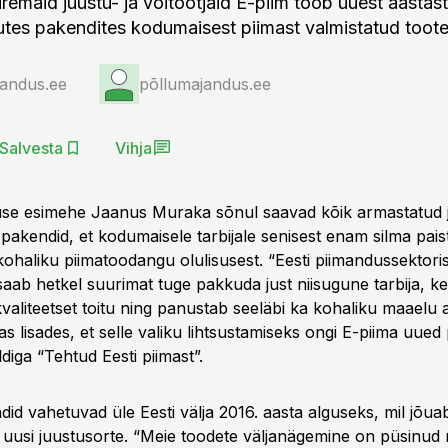
remaid juustu- ja võitootjaid E-piim toob uuest aastast
uutes pakendites kodumaisest piimast valmistatud toote
jandus.ee
põllumajandus.ee
Salvesta
Vihja
use esimehe Jaanus Muraka sõnul saavad kõik armastatud 
 pakendid, et kodumaisele tarbijale senisest enam silma pais
kohaliku piimatoodangu olulisusest. “Eesti piimandussektoris
aab hetkel suurimat tuge pakkuda just niisugune tarbija, ke
kvaliteetset toitu ning panustab seeläbi ka kohaliku maaelu
 lisades, et selle valiku lihtsustamiseks ongi E-piima uued
ldiga “Tehtud Eesti piimast”.
did vahetuvad üle Eesti välja 2016. aasta alguseks, mil jõua
ti uusi juustusorte. “Meie toodete väljanägemine on püsin