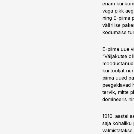
enam kui kümm
väga pikk aeg
ning E-piima p
väärilise pake
kodumaise tur
E-piima uue v
“Väljakutse oli
moodustanud te
kui tootjat ne
piima uued pa
peegeldavad hä
tervik, mitte 
domineeris nin
1910. aastal a
saja kohaliku 
valmistatakse