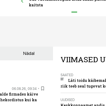
kaitsta
Nädal
VIIMASED U
SAATED
Läti toidu käibema
riik teeb seal tugevat k
06.08.26, 09:34
alde firmades käive
ahekordistus kui ka
UUDISED
Keskkonnaamet andis J