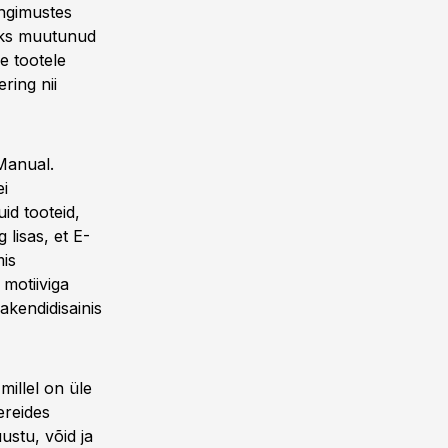
ingimustes
maks muutunud
e tootele
ring nii
 Manual.
ei
id tooteid,
 lisas, et E-
is
 motiiviga
pakendidisainis
millel on üle
ereides
ustu, võid ja