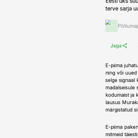
Eesti üks suu
terve sarja 
Põlluma
Jaga
E-piima juhat
ning või uued
selge signaal 
madalseisule s
kodumaist ja 
lausus Murakas
märgistatud si
E-piima paken
mitmeid täies