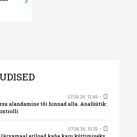
UDISED
07.08.26, 12:49
ksu alandamine tõi hinnad alla. Analüütik:
ontrolli
07.08.26, 10:35
ärvamaal eriload kahe karu küttimiseks