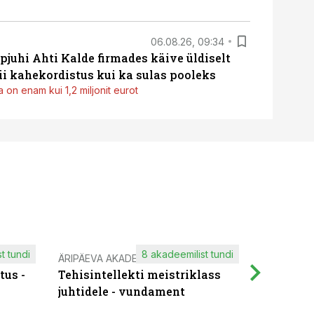
06.08.26, 09:34
pjuhi Ahti Kalde firmades käive üldiselt
i kahekordistus kui ka sulas pooleks
 on enam kui 1,2 miljonit eurot
t tundi
8 akadeemilist tundi
ÄRIPÄEVA AKADEEMIA
IT KOOLIT
tus -
Tehisintellekti meistriklass
Muutuste
juhtidele - vundament
praktilis