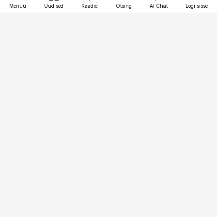
Menüü
Uudised
Raadio
Otsing
AI Chat
Logi sisse
Vana-Lõuna 39/1, 19094 Tallinn
(+372) 667 0111
pollumajandus@pollumajandus.ee
Telli
Reklaam
Firmast
Sisu kasutamisõigused
Ajakirjaniku
eetikakoodeks
Üldtingimused
Privaatsustingimused
Küpsiste poliitika
KKK
Eesti Meediaettevõtete
Eelistuste haldamine
Liit