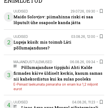
ENIMLOETUD
UUDISED
29.07.26, 09:30
1
Maido Solovjov: piimahinna riski ei saa
lõputult ühe osapoole kanda jätta
UUDISED
03.08.26, 12:00
2
Lugeja küsib: mis toimub Läti
põllumajanduses?
MAJANDUSTULEMUSED
06.08.26, 09:34
Põllumajanduse tippjuhi Ahti Kalde
firmades käive üldiselt kerkis, kasum samas
3
nii kahekordistus kui ka sulas pooleks
E-Piimast laekumata piimaraha on enam kui 1,2 miljonit
eurot
UUDISED
04.08.26, 11:23
4
Linas Agro avas Muugal viljaterminali