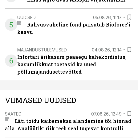
UUDISED
05.08.26, 11:17
5
Rahvusvaheline fond paisutab Bioforce’i
kasvu
MAJANDUSTULEMUSED
04.08.26, 12:14
Infortari ärikasum peaaegu kahekordistus,
6
kasumlikkust toetasid ka uued
põllumajandusettevõtted
VIIMASED UUDISED
SAATED
07.08.26, 12:49
Läti toidu käibemaksu alandamine tõi hinnad
alla. Analüütik: riik teeb seal tugevat kontrolli