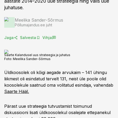
aastate 2014–2020 uue strateegia ning valis uue
juhatuse.
Meelika Sander-Sõrmus
Põllumajandus.ee juht
Jaga
Salvesta
Vihja
Saarte Kalandusel uus strateegia ja juhatus
Foto:
Meelika Sander-Sõrmus
Üldkoosolek oli kõigi aegade arvukaim – 141 ühingu
liikmest oli esindatud tervelt 131, neist üle poole olid
koosolekule saatnud oma volitatud esindaja, vahendab
Saarte Hääl.
Pärast uue strateegia tutvustamist toimunud
diskussiooni lisati üldkoosolekul osalejate ettepanekul