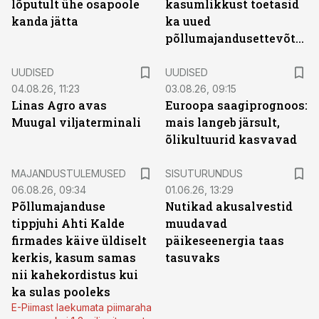
lõputult ühe osapoole
kasumlikkust toetasid
kanda jätta
ka uued
põllumajandusettevõtted
UUDISED
UUDISED
04.08.26, 11:23
03.08.26, 09:15
Linas Agro avas
Euroopa saagiprognoos:
Muugal viljaterminali
mais langeb järsult,
õlikultuurid kasvavad
ST
MAJANDUSTULEMUSED
SISUTURUNDUS
06.08.26, 09:34
01.06.26, 13:29
Põllumajanduse
Nutikad akusalvestid
tippjuhi Ahti Kalde
muudavad
firmades käive üldiselt
päikeseenergia taas
kerkis, kasum samas
tasuvaks
nii kahekordistus kui
ka sulas pooleks
E-Piimast laekumata piimaraha