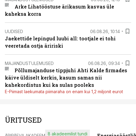
Arke Lihatööstuse ärikasum kasvas üle
kaheksa korra
UUDISED
06.08.26, 10:14
Jaekettide lepingud luubi all: tootjale ei tohi
veeretada ostja äririski
MAJANDUSTULEMUSED
06.08.26, 09:34
Põllumajanduse tippjuhi Ahti Kalde firmades
käive üldiselt kerkis, kasum samas nii
kahekordistus kui ka sulas pooleks
E-Piimast laekumata piimaraha on enam kui 1,2 miljonit eurot
ÜRITUSED
8 akadeemilist tundi
Energiasäästli
ÄRIPÄEVA AKADEEMIA