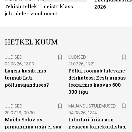
Tehisintellekti meistriklass
2026
juhtidele - vundament
HETKEL KUUM
UUDISED
UUDISED
03.08.26, 12:00
31.07.26, 13:21
Lugeja küsib: mis
Põllul roomab tulevane
toimub Läti
delikatess: Eesti ainsas
põllumajanduses?
teofarmis kasvab 600
000 tigu
UUDISED
MAJANDUSTULEMUSED
29.07.26, 09:30
04.08.26, 12:14
Maido Solovjov:
Infortari ärikasum
piimahinna riski ei saa
peaaegu kahekordistus,