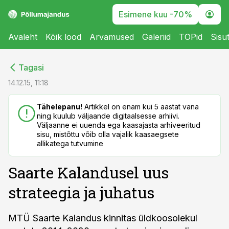
Esimene kuu -70%
Avaleht
Kõik lood
Arvamused
Galeriid
TOPid
Sisu
cebook
cebook
Tagasi
Twitter)
Twitter)
14.12.15, 11:18
kedIn
kedIn
Tähelepanu!
Artikkel on enam kui 5 aastat vana
ning kuulub väljaande digitaalsesse arhiivi.
ail
ail
Väljaanne ei uuenda ega kaasajasta arhiveeritud
sisu, mistõttu võib olla vajalik kaasaegsete
k
k
allikatega tutvumine
Saarte Kalandusel uus
strateegia ja juhatus
MTÜ Saarte Kalandus kinnitas üldkoosolekul