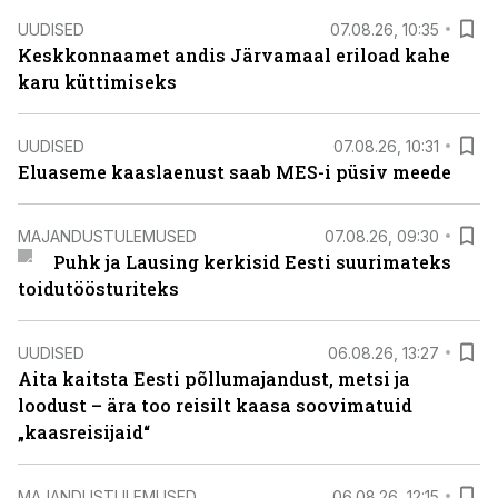
UUDISED
07.08.26, 10:35
Keskkonnaamet andis Järvamaal eriload kahe
karu küttimiseks
UUDISED
07.08.26, 10:31
Eluaseme kaaslaenust saab MES-i püsiv meede
MAJANDUSTULEMUSED
07.08.26, 09:30
Puhk ja Lausing kerkisid Eesti suurimateks
toidutöösturiteks
UUDISED
06.08.26, 13:27
Aita kaitsta Eesti põllumajandust, metsi ja
loodust – ära too reisilt kaasa soovimatuid
„kaasreisijaid“
MAJANDUSTULEMUSED
06.08.26, 12:15