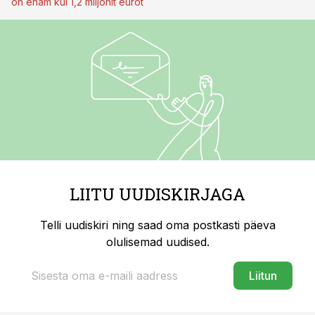
on enam kui 1,2 miljonit eurot
LIITU UUDISKIRJAGA
Telli uudiskiri ning saad oma postkasti päeva
olulisemad uudised.
Liitun