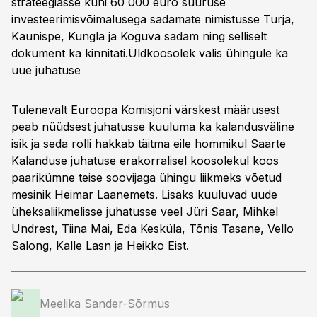
strateegiasse kuni 60 000 euro suuruse
investeerimisvõimalusega sadamate nimistusse Turja,
Kaunispe, Kungla ja Koguva sadam ning selliselt
dokument ka kinnitati.
Üldkoosolek valis ühingule ka
uue juhatuse
Tulenevalt Euroopa Komisjoni värskest määrusest
peab nüüdsest juhatusse kuuluma ka kalandusväline
isik ja seda rolli hakkab täitma eile hommikul Saarte
Kalanduse juhatuse erakorralisel koosolekul koos
paarikümne teise soovijaga ühingu liikmeks võetud
mesinik Heimar Laanemets. Lisaks kuuluvad uude
üheksaliikmelisse juhatusse veel Jüri Saar, Mihkel
Undrest, Tiina Mai, Eda Kesküla, Tõnis Tasane, Vello
Salong, Kalle Lasn ja Heikko Eist.
Meelika Sander-Sõrmus