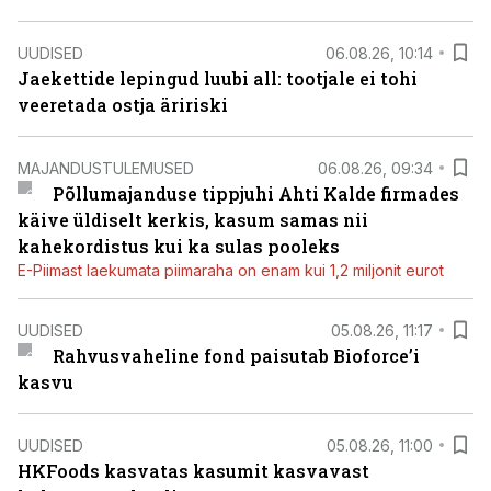
UUDISED
06.08.26, 10:14
Jaekettide lepingud luubi all: tootjale ei tohi
veeretada ostja äririski
MAJANDUSTULEMUSED
06.08.26, 09:34
Põllumajanduse tippjuhi Ahti Kalde firmades
käive üldiselt kerkis, kasum samas nii
kahekordistus kui ka sulas pooleks
E-Piimast laekumata piimaraha on enam kui 1,2 miljonit eurot
UUDISED
05.08.26, 11:17
Rahvusvaheline fond paisutab Bioforce’i
kasvu
UUDISED
05.08.26, 11:00
HKFoods kasvatas kasumit kasvavast