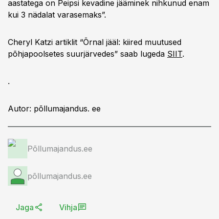
aastatega on Peipsi kevadine jääminek nihkunud enam
kui 3 nädalat varasemaks”.
Cheryl Katzi artiklit “Õrnal jääl: kiired muutused
põhjapoolsetes suurjärvedes” saab lugeda
SIIT
.
.
Autor: põllumajandus. ee
Põllumajandus.ee
põllumajandus.ee
Jaga
Vihja