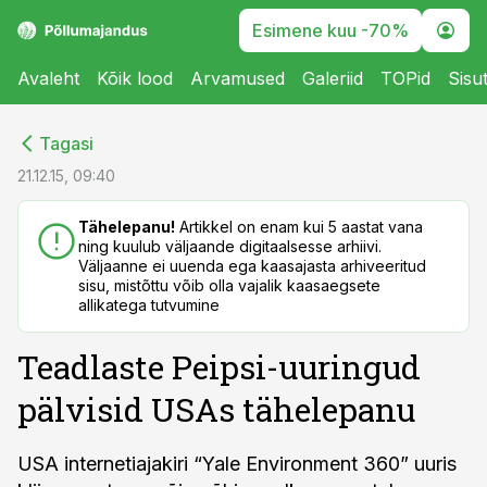
Esimene kuu -70%
Avaleht
Kõik lood
Arvamused
Galeriid
TOPid
Sisu
cebook
cebook
Tagasi
Twitter)
Twitter)
21.12.15, 09:40
kedIn
kedIn
Tähelepanu!
Artikkel on enam kui 5 aastat vana
ning kuulub väljaande digitaalsesse arhiivi.
ail
ail
Väljaanne ei uuenda ega kaasajasta arhiveeritud
sisu, mistõttu võib olla vajalik kaasaegsete
k
k
allikatega tutvumine
Teadlaste Peipsi-uuringud
pälvisid USAs tähelepanu
USA internetiajakiri “Yale Environment 360” uuris