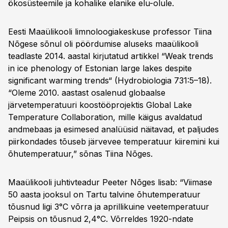
ökosüsteemile ja kohalike elanike elu-olule.
Eesti Maaülikooli limnoloogiakeskuse professor Tiina
Nõgese sõnul oli pöördumise aluseks maaülikooli
teadlaste 2014. aastal kirjutatud artikkel “Weak trends
in ice phenology of Estonian large lakes despite
significant warming trends“ (Hydrobiologia 731:5–18).
“Oleme 2010. aastast osalenud globaalse
järvetemperatuuri koostööprojektis Global Lake
Temperature Collaboration, mille käigus avaldatud
andmebaas ja esimesed analüüsid näitavad, et paljudes
piirkondades tõuseb järvevee temperatuur kiiremini kui
õhutemperatuur,” sõnas Tiina Nõges.
Maaülikooli juhtivteadur Peeter Nõges lisab: “Viimase
50 aasta jooksul on Tartu talvine õhutemperatuur
tõusnud ligi 3°C võrra ja aprillikuine veetemperatuur
Peipsis on tõusnud 2,4°C. Võrreldes 1920-ndate