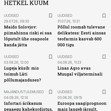
HETKEL KUUM
UUDISED
UUDISED
29.07.26, 09:30
31.07.26, 13:21
Maido Solovjov:
Põllul roomab tulevane
piimahinna riski ei saa
delikatess: Eesti ainsas
lõputult ühe osapoole
teofarmis kasvab 600
kanda jätta
000 tigu
UUDISED
UUDISED
03.08.26, 12:00
04.08.26, 11:23
Lugeja küsib: mis
Linas Agro avas
toimub Läti
Muugal viljaterminali
põllumajanduses?
MAJANDUSTULEMUSED
UUDISED
04.08.26, 12:14
03.08.26, 09:15
Infortari ärikasum
Euroopa saagiprognoos:
peaaegu kahekordistus,
mais langeb järsult,