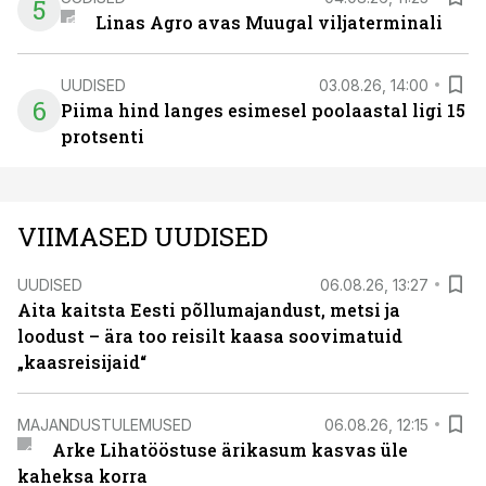
5
Linas Agro avas Muugal viljaterminali
UUDISED
03.08.26, 14:00
6
Piima hind langes esimesel poolaastal ligi 15
protsenti
VIIMASED UUDISED
UUDISED
06.08.26, 13:27
Aita kaitsta Eesti põllumajandust, metsi ja
loodust – ära too reisilt kaasa soovimatuid
„kaasreisijaid“
MAJANDUSTULEMUSED
06.08.26, 12:15
Arke Lihatööstuse ärikasum kasvas üle
kaheksa korra