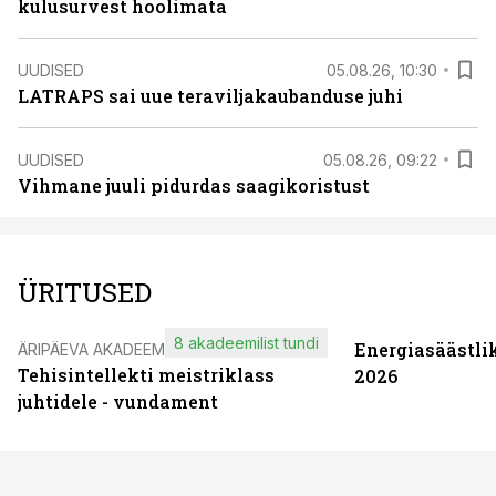
kulusurvest hoolimata
UUDISED
05.08.26, 10:30
LATRAPS sai uue teraviljakaubanduse juhi
UUDISED
05.08.26, 09:22
Vihmane juuli pidurdas saagikoristust
ÜRITUSED
8 akadeemilist tundi
Energiasäästli
ÄRIPÄEVA AKADEEMIA
Tehisintellekti meistriklass
2026
juhtidele - vundament