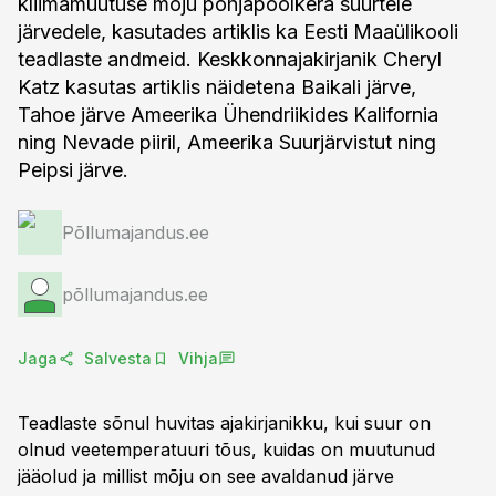
kliimamuutuse mõju põhjapoolkera suurtele
järvedele, kasutades artiklis ka Eesti Maaülikooli
teadlaste andmeid. Keskkonnajakirjanik Cheryl
Katz kasutas artiklis näidetena Baikali järve,
Tahoe järve Ameerika Ühendriikides Kalifornia
ning Nevade piiril, Ameerika Suurjärvistut ning
Peipsi järve.
Põllumajandus.ee
põllumajandus.ee
Jaga
Salvesta
Vihja
Teadlaste sõnul huvitas ajakirjanikku, kui suur on
olnud veetemperatuuri tõus, kuidas on muutunud
jääolud ja millist mõju on see avaldanud järve