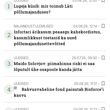
UUDISED
03.08.26, 12:00
1
Lugeja küsib: mis toimub Läti
põllumajanduses?
MAJANDUSTULEMUSED
04.08.26, 12:14
Infortari ärikasum peaaegu kahekordistus,
2
kasumlikkust toetasid ka uued
põllumajandusettevõtted
UUDISED
29.07.26, 09:30
3
Maido Solovjov: piimahinna riski ei saa
lõputult ühe osapoole kanda jätta
UUDISED
05.08.26, 11:17
4
Rahvusvaheline fond paisutab Bioforce’i
kasvu
UUDISED
04.08.26, 11:23