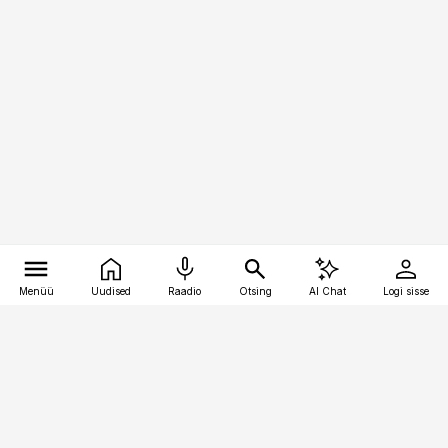
Menüü
Uudised
Raadio
Otsing
AI Chat
Logi sisse
Vana-Lõuna 39/1, 19094 Tallinn
(+372) 667 0111
pollumajandus@pollumajandus.ee