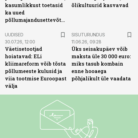
kasumlikkust toetasid
õlikultuurid kasvavad
ka uued
põllumajandusettevõtted
ST
UUDISED
SISUTURUNDUS
30.07.26, 12:00
11.06.26, 09:28
Väetisetootjad
Üks seisakupäev võib
hoiatavad: ELi
maksta üle 30 000 euro:
kliimareform võib tõsta
miks tasub kombain
põllumeeste kulusid ja
enne hooaega
viia tootmise Euroopast
põhjalikult üle vaadata
välja