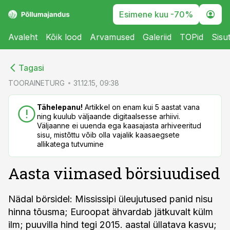
Esimene kuu -70%
Avaleht
Kõik lood
Arvamused
Galeriid
TOPid
Sisu
cebook
cebook
Tagasi
Twitter)
Twitter)
TOORAINETURG
31.12.15, 09:38
kedIn
kedIn
Tähelepanu!
Artikkel on enam kui 5 aastat vana
ning kuulub väljaande digitaalsesse arhiivi.
ail
ail
Väljaanne ei uuenda ega kaasajasta arhiveeritud
sisu, mistõttu võib olla vajalik kaasaegsete
k
k
allikatega tutvumine
Aasta viimased börsiuudised
Nädal börsidel: Mississipi üleujutused panid nisu
hinna tõusma; Euroopat ähvardab jätkuvalt külm
ilm; puuvilla hind tegi 2015. aastal üllatava kasvu;