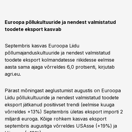
Euroopa põllukultuuride ja nendest valmistatud
toodete eksport kasvab
Septembris kasvas Euroopa Liidu
põllumajanduskultuuride ja nendest valmistatud
toodete eksport kolmandatesse riikidesse eelmise
aasta sama ajaga võrreldes 6,0 protsenti, kirjutab
agri.eu.
Pärast mõningast aeglustumist augustis on Euroopa
Liidu põllukultuuride ja nendest valmistatud toodete
eksport jätkanud positiivset trendi (eelmise kuuga
võrreldes +13%) Septembris ületas eksport importi 2
miljardi euroga. Kõige rohkem kasvas eksport
septembris augustiga võrreldes USAsse (+19%) ja