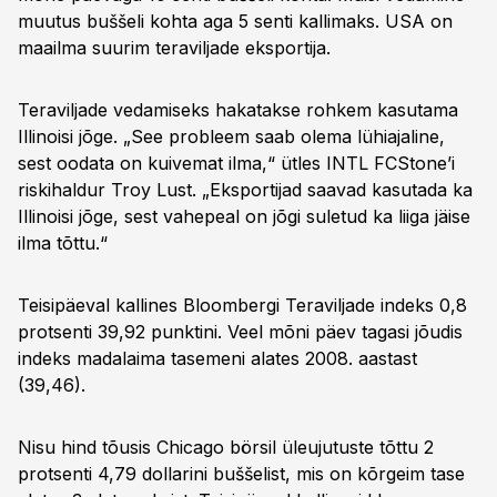
muutus buššeli kohta aga 5 senti kallimaks. USA on
maailma suurim teraviljade eksportija.
Teraviljade vedamiseks hakatakse rohkem kasutama
Illinoisi jõge. „See probleem saab olema lühiajaline,
sest oodata on kuivemat ilma,“ ütles INTL FCStone’i
riskihaldur Troy Lust. „Eksportijad saavad kasutada ka
Illinoisi jõge, sest vahepeal on jõgi suletud ka liiga jäise
ilma tõttu.“
Teisipäeval kallines Bloombergi Teraviljade indeks 0,8
protsenti 39,92 punktini. Veel mõni päev tagasi jõudis
indeks madalaima tasemeni alates 2008. aastast
(39,46).
Nisu hind tõusis Chicago börsil üleujutuste tõttu 2
protsenti 4,79 dollarini buššelist, mis on kõrgeim tase