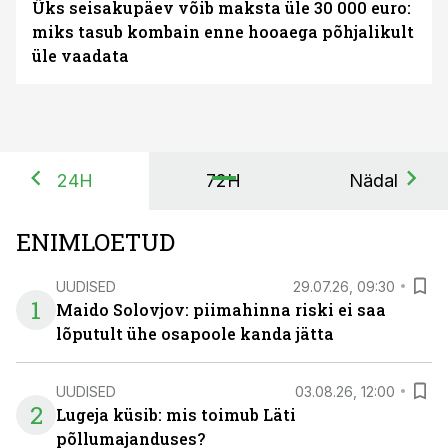
Üks seisakupäev võib maksta üle 30 000 euro:
miks tasub kombain enne hooaega põhjalikult
üle vaadata
24H
72H
Nädal
ENIMLOETUD
UUDISED
29.07.26, 09:30
1
Maido Solovjov: piimahinna riski ei saa
lõputult ühe osapoole kanda jätta
UUDISED
03.08.26, 12:00
2
Lugeja küsib: mis toimub Läti
põllumajanduses?