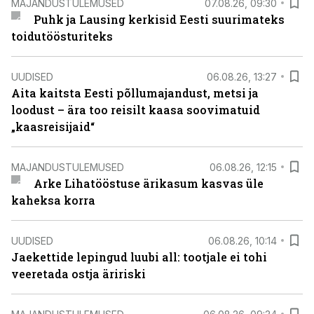
MAJANDUSTULEMUSED
07.08.26, 09:30
Puhk ja Lausing kerkisid Eesti suurimateks
toidutöösturiteks
UUDISED
06.08.26, 13:27
Aita kaitsta Eesti põllumajandust, metsi ja
loodust – ära too reisilt kaasa soovimatuid
„kaasreisijaid“
MAJANDUSTULEMUSED
06.08.26, 12:15
Arke Lihatööstuse ärikasum kasvas üle
kaheksa korra
UUDISED
06.08.26, 10:14
Jaekettide lepingud luubi all: tootjale ei tohi
veeretada ostja äririski