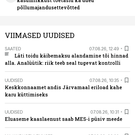
kasumlikkust toetasid ka uued
põllumajandusettevõtted
VIIMASED UUDISED
SAATED
07.08.26, 12:49
Läti toidu käibemaksu alandamine tõi hinnad
alla. Analüütik: riik teeb seal tugevat kontrolli
UUDISED
07.08.26, 10:35
Keskkonnaamet andis Järvamaal eriload kahe
karu küttimiseks
UUDISED
07.08.26, 10:31
Eluaseme kaaslaenust saab MES-i püsiv meede