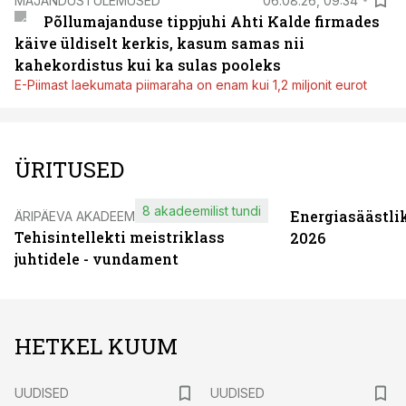
MAJANDUSTULEMUSED
06.08.26, 09:34
Põllumajanduse tippjuhi Ahti Kalde firmades
käive üldiselt kerkis, kasum samas nii
kahekordistus kui ka sulas pooleks
E-Piimast laekumata piimaraha on enam kui 1,2 miljonit eurot
ÜRITUSED
8 akadeemilist tundi
Energiasäästli
ÄRIPÄEVA AKADEEMIA
Tehisintellekti meistriklass
2026
juhtidele - vundament
HETKEL KUUM
UUDISED
UUDISED