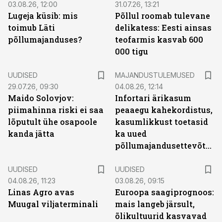
03.08.26, 12:00
31.07.26, 13:21
Lugeja küsib: mis
Põllul roomab tulevane
toimub Läti
delikatess: Eesti ainsas
põllumajanduses?
teofarmis kasvab 600
000 tigu
UUDISED
MAJANDUSTULEMUSED
29.07.26, 09:30
04.08.26, 12:14
Maido Solovjov:
Infortari ärikasum
piimahinna riski ei saa
peaaegu kahekordistus,
lõputult ühe osapoole
kasumlikkust toetasid
kanda jätta
ka uued
põllumajandusettevõtted
UUDISED
UUDISED
04.08.26, 11:23
03.08.26, 09:15
Linas Agro avas
Euroopa saagiprognoos:
Muugal viljaterminali
mais langeb järsult,
õlikultuurid kasvavad