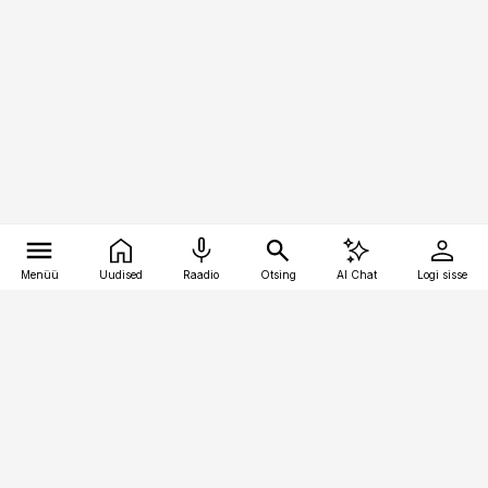
Menüü
Uudised
Raadio
Otsing
AI Chat
Logi sisse
Vana-Lõuna 39/1, 19094 Tallinn
(+372) 667 0111
pollumajandus@pollumajandus.ee