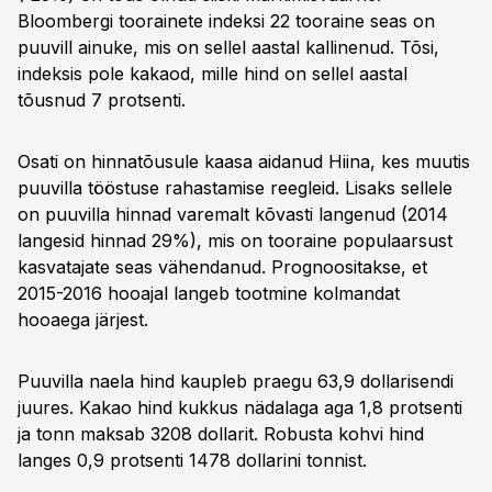
Bloombergi toorainete indeksi 22 tooraine seas on
puuvill ainuke, mis on sellel aastal kallinenud. Tõsi,
indeksis pole kakaod, mille hind on sellel aastal
tõusnud 7 protsenti.
Osati on hinnatõusule kaasa aidanud Hiina, kes muutis
puuvilla tööstuse rahastamise reegleid. Lisaks sellele
on puuvilla hinnad varemalt kõvasti langenud (2014
langesid hinnad 29%), mis on tooraine populaarsust
kasvatajate seas vähendanud. Prognoositakse, et
2015-2016 hooajal langeb tootmine kolmandat
hooaega järjest.
Puuvilla naela hind kaupleb praegu 63,9 dollarisendi
juures. Kakao hind kukkus nädalaga aga 1,8 protsenti
ja tonn maksab 3208 dollarit. Robusta kohvi hind
langes 0,9 protsenti 1478 dollarini tonnist.