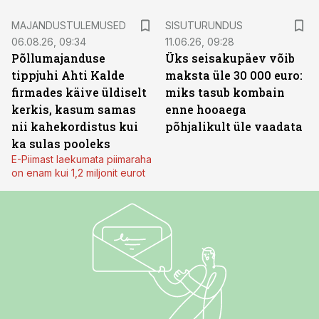
ST
MAJANDUSTULEMUSED
SISUTURUNDUS
06.08.26, 09:34
11.06.26, 09:28
Põllumajanduse
Üks seisakupäev võib
tippjuhi Ahti Kalde
maksta üle 30 000 euro:
firmades käive üldiselt
miks tasub kombain
kerkis, kasum samas
enne hooaega
nii kahekordistus kui
põhjalikult üle vaadata
ka sulas pooleks
E-Piimast laekumata piimaraha
on enam kui 1,2 miljonit eurot