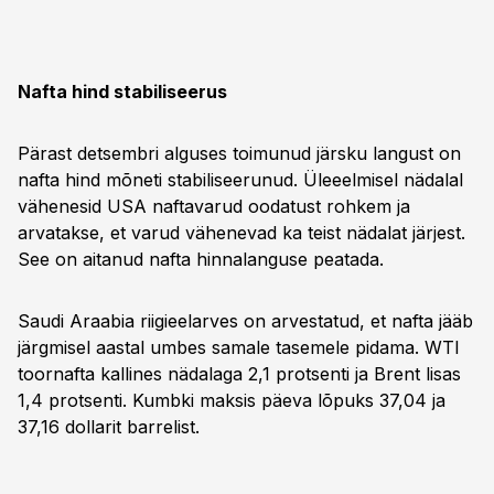
Nafta hind stabiliseerus
Pärast detsembri alguses toimunud järsku langust on
nafta hind mõneti stabiliseerunud. Üleeelmisel nädalal
vähenesid USA naftavarud oodatust rohkem ja
arvatakse, et varud vähenevad ka teist nädalat järjest.
See on aitanud nafta hinnalanguse peatada.
Saudi Araabia riigieelarves on arvestatud, et nafta jääb
järgmisel aastal umbes samale tasemele pidama. WTI
toornafta kallines nädalaga 2,1 protsenti ja Brent lisas
1,4 protsenti. Kumbki maksis päeva lõpuks 37,04 ja
37,16 dollarit barrelist.