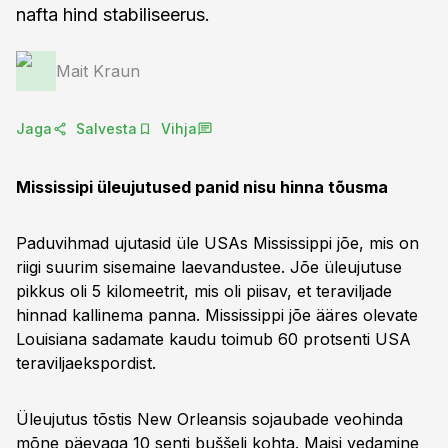
nafta hind stabiliseerus.
Mait Kraun
Jaga
Salvesta
Vihja
Mississipi üleujutused panid nisu hinna tõusma
Paduvihmad ujutasid üle USAs Mississippi jõe, mis on
riigi suurim sisemaine laevandustee. Jõe üleujutuse
pikkus oli 5 kilomeetrit, mis oli piisav, et teraviljade
hinnad kallinema panna. Mississippi jõe ääres olevate
Louisiana sadamate kaudu toimub 60 protsenti USA
teraviljaekspordist.
Üleujutus tõstis New Orleansis sojaubade veohinda
mõne päevaga 10 senti buššeli kohta. Maisi vedamine