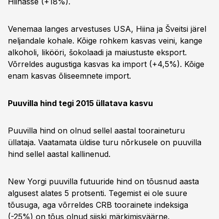
Hiinasse (+18%).
Venemaa langes arvestuses USA, Hiina ja Šveitsi järel
neljandale kohale. Kõige rohkem kasvas veini, kange
alkoholi, likööri, šokolaadi ja maiustuste eksport.
Võrreldes augustiga kasvas ka import (+4,5%). Kõige
enam kasvas õliseemnete import.
Puuvilla hind tegi 2015 üllatava kasvu
Puuvilla hind on olnud sellel aastal tooraineturu
üllataja. Vaatamata üldise turu nõrkusele on puuvilla
hind sellel aastal kallinenud.
New Yorgi puuvilla futuuride hind on tõusnud aasta
algusest alates 5 protsenti. Tegemist ei ole suure
tõusuga, aga võrreldes CRB toorainete indeksiga
(-25%) on tõus olnud siiski märkimisväärne.