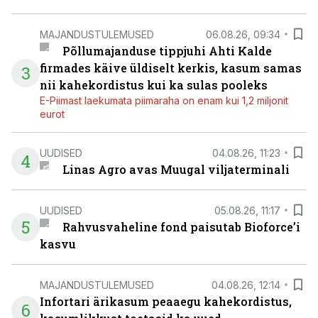
MAJANDUSTULEMUSED
06.08.26, 09:34
Põllumajanduse tippjuhi Ahti Kalde
firmades käive üldiselt kerkis, kasum samas
3
nii kahekordistus kui ka sulas pooleks
E-Piimast laekumata piimaraha on enam kui 1,2 miljonit
eurot
UUDISED
04.08.26, 11:23
4
Linas Agro avas Muugal viljaterminali
UUDISED
05.08.26, 11:17
5
Rahvusvaheline fond paisutab Bioforce’i
kasvu
MAJANDUSTULEMUSED
04.08.26, 12:14
Infortari ärikasum peaaegu kahekordistus,
6