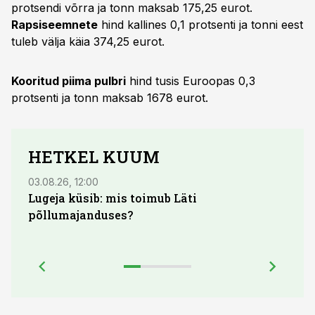
protsendi võrra ja tonn maksab 175,25 eurot.
Rapsiseemnete
hind kallines 0,1 protsenti ja tonni eest
tuleb välja käia 374,25 eurot.
Kooritud piima pulbri
hind tusis Euroopas 0,3
protsenti ja tonn maksab 1678 eurot.
HETKEL KUUM
03.08.26, 12:00
29.07
Lugeja küsib: mis toimub Läti
Maid
põllumajanduses?
lõpu