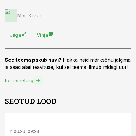
Mait Kraun
Jaga
Vihja
See teema pakub huvi?
Hakka neid märksõnu jälgima
ja saad alati teavituse, kui sel teemal ilmub midagi uut!
tooraineturg
SEOTUD LOOD
ST
11.06.26, 09:28