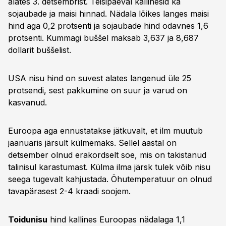
alates 3. detsembrist. Teisipäeval kallinesid ka
sojaubade ja maisi hinnad. Nädala lõikes langes maisi
hind aga 0,2 protsenti ja sojaubade hind odavnes 1,6
protsenti. Kummagi buššel maksab 3,637 ja 8,687
dollarit buššelist.
USA nisu hind on suvest alates langenud üle 25
protsendi, sest pakkumine on suur ja varud on
kasvanud.
Euroopa aga ennustatakse jätkuvalt, et ilm muutub
jaanuaris järsult külmemaks. Sellel aastal on
detsember olnud erakordselt soe, mis on takistanud
talinisul karastumast. Külma ilma järsk tulek võib nisu
seega tugevalt kahjustada. Õhutemperatuur on olnud
tavapärasest 2-4 kraadi soojem.
Toidunisu
hind kallines Euroopas nädalaga 1,1