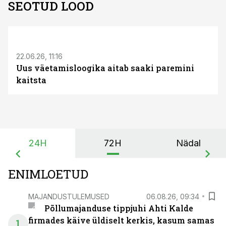
SEOTUD LOOD
ST
22.06.26, 11:16
Uus väetamisloogika aitab saaki paremini
kaitsta
24H
72H
Nädal
ENIMLOETUD
MAJANDUSTULEMUSED
06.08.26, 09:34
Põllumajanduse tippjuhi Ahti Kalde
firmades käive üldiselt kerkis, kasum samas
1