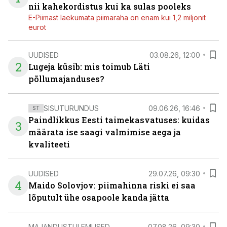
nii kahekordistus kui ka sulas pooleks
E-Piimast laekumata piimaraha on enam kui 1,2 miljonit
eurot
UUDISED
03.08.26, 12:00
2
Lugeja küsib: mis toimub Läti
põllumajanduses?
SISUTURUNDUS
09.06.26, 16:46
ST
Paindlikkus Eesti taimekasvatuses: kuidas
3
määrata ise saagi valmimise aega ja
kvaliteeti
UUDISED
29.07.26, 09:30
4
Maido Solovjov: piimahinna riski ei saa
lõputult ühe osapoole kanda jätta
MAJANDUSTULEMUSED
07.08.26, 09:30