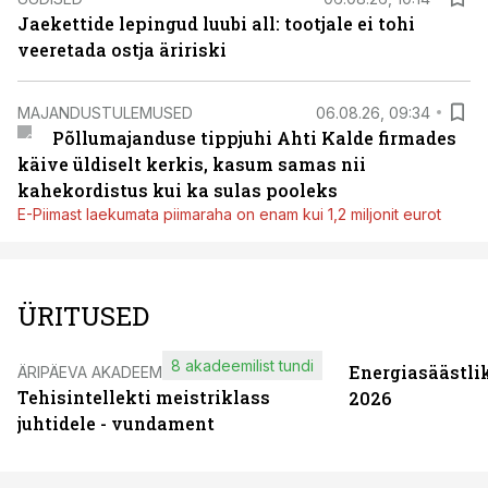
Jaekettide lepingud luubi all: tootjale ei tohi
veeretada ostja äririski
MAJANDUSTULEMUSED
06.08.26, 09:34
Põllumajanduse tippjuhi Ahti Kalde firmades
käive üldiselt kerkis, kasum samas nii
kahekordistus kui ka sulas pooleks
E-Piimast laekumata piimaraha on enam kui 1,2 miljonit eurot
ÜRITUSED
8 akadeemilist tundi
Energiasäästli
ÄRIPÄEVA AKADEEMIA
Tehisintellekti meistriklass
2026
juhtidele - vundament