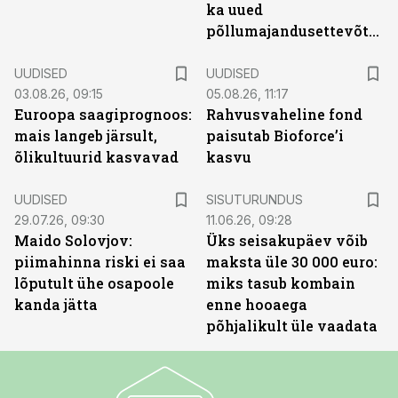
ka uued
põllumajandusettevõtted
UUDISED
UUDISED
03.08.26, 09:15
05.08.26, 11:17
Euroopa saagiprognoos:
Rahvusvaheline fond
mais langeb järsult,
paisutab Bioforce’i
õlikultuurid kasvavad
kasvu
ST
UUDISED
SISUTURUNDUS
29.07.26, 09:30
11.06.26, 09:28
Maido Solovjov:
Üks seisakupäev võib
piimahinna riski ei saa
maksta üle 30 000 euro:
lõputult ühe osapoole
miks tasub kombain
kanda jätta
enne hooaega
põhjalikult üle vaadata