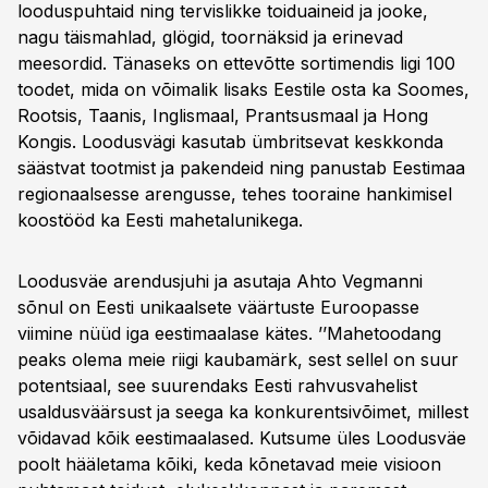
looduspuhtaid ning tervislikke toiduaineid ja jooke,
nagu täismahlad, glögid, toornäksid ja erinevad
meesordid. Tänaseks on ettevõtte sortimendis ligi 100
toodet, mida on võimalik lisaks Eestile osta ka Soomes,
Rootsis, Taanis, Inglismaal, Prantsusmaal ja Hong
Kongis. Loodusvägi kasutab ümbritsevat keskkonda
säästvat tootmist ja pakendeid ning panustab Eestimaa
regionaalsesse arengusse, tehes tooraine hankimisel
koostööd ka Eesti mahetalunikega.
Loodusväe arendusjuhi ja asutaja Ahto Vegmanni
sõnul on Eesti unikaalsete väärtuste Euroopasse
viimine nüüd iga eestimaalase kätes. ’’Mahetoodang
peaks olema meie riigi kaubamärk, sest sellel on suur
potentsiaal, see suurendaks Eesti rahvusvahelist
usaldusväärsust ja seega ka konkurentsivõimet, millest
võidavad kõik eestimaalased. Kutsume üles Loodusväe
poolt hääletama kõiki, keda kõnetavad meie visioon