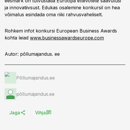
eesmärk on tutvustada Euroopa ettevõtete saavutusi
ja innovatiivsust. Edukas osalemine konkursil on hea
võimalus esindada oma riiki rahvusvaheliselt.
Rohkem infot konkursi European Business Awards
kohta leiad
www.businessawardseurope.com
Autor: põllumajandus. ee
Põllumajandus.ee
põllumajandus.ee
Jaga
Vihja