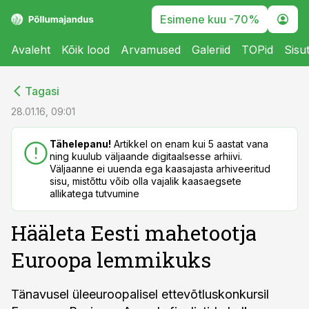
Esimene kuu -70%
Avaleht
Kõik lood
Arvamused
Galeriid
TOPid
Sisu
cebook
cebook
Tagasi
Twitter)
Twitter)
28.01.16, 09:01
kedIn
kedIn
Tähelepanu!
Artikkel on enam kui 5 aastat vana
ning kuulub väljaande digitaalsesse arhiivi.
ail
ail
Väljaanne ei uuenda ega kaasajasta arhiveeritud
sisu, mistõttu võib olla vajalik kaasaegsete
k
k
allikatega tutvumine
Hääleta Eesti mahetootja
Euroopa lemmikuks
Tänavusel üleeuroopalisel ettevõtluskonkursil