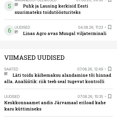
5
Puhk ja Lausing kerkisid Eesti
suurimateks toidutöösturiteks
UUDISED
04.08.26, 11:23
6
Linas Agro avas Muugal viljaterminali
VIIMASED UUDISED
SAATED
07.08.26, 12:49
Läti toidu käibemaksu alandamine tõi hinnad
alla. Analüütik: riik teeb seal tugevat kontrolli
UUDISED
07.08.26, 10:35
Keskkonnaamet andis Järvamaal eriload kahe
karu küttimiseks