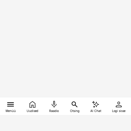
Menüü
Uudised
Raadio
Otsing
AI Chat
Logi sisse