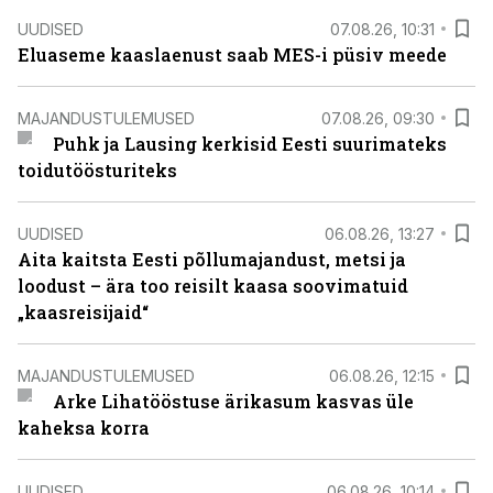
UUDISED
07.08.26, 10:31
Eluaseme kaaslaenust saab MES-i püsiv meede
MAJANDUSTULEMUSED
07.08.26, 09:30
Puhk ja Lausing kerkisid Eesti suurimateks
toidutöösturiteks
UUDISED
06.08.26, 13:27
Aita kaitsta Eesti põllumajandust, metsi ja
loodust – ära too reisilt kaasa soovimatuid
„kaasreisijaid“
MAJANDUSTULEMUSED
06.08.26, 12:15
Arke Lihatööstuse ärikasum kasvas üle
kaheksa korra
UUDISED
06.08.26, 10:14