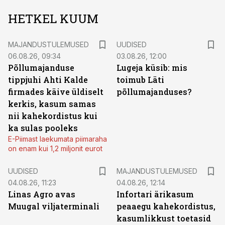
HETKEL KUUM
MAJANDUSTULEMUSED
UUDISED
06.08.26, 09:34
03.08.26, 12:00
Põllumajanduse
Lugeja küsib: mis
tippjuhi Ahti Kalde
toimub Läti
firmades käive üldiselt
põllumajanduses?
kerkis, kasum samas
nii kahekordistus kui
ka sulas pooleks
E-Piimast laekumata piimaraha
on enam kui 1,2 miljonit eurot
UUDISED
MAJANDUSTULEMUSED
04.08.26, 11:23
04.08.26, 12:14
Linas Agro avas
Infortari ärikasum
Muugal viljaterminali
peaaegu kahekordistus,
kasumlikkust toetasid