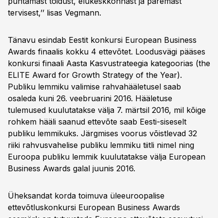
puhtamast toidust, elukeskkonnast ja paremast
tervisest,’’ lisas Vegmann.
Tänavu esindab Eestit konkursi European Business
Awards finaalis kokku 4 ettevõtet. Loodusvägi pääses
konkursi finaali Aasta Kasvustrateegia kategoorias (the
ELITE Award for Growth Strategy of the Year).
Publiku lemmiku valimise rahvahääletusel saab
osaleda kuni 26. veebruarini 2016. Hääletuse
tulemused kuulutatakse välja 7. märtsil 2016, mil kõige
rohkem hääli saanud ettevõte saab Eesti-siseselt
publiku lemmikuks. Järgmises voorus võistlevad 32
riiki rahvusvahelise publiku lemmiku tiitli nimel ning
Euroopa publiku lemmik kuulutatakse välja European
Business Awards galal juunis 2016.
Üheksandat korda toimuva üleeuroopalise
ettevõtluskonkursi European Business Awards