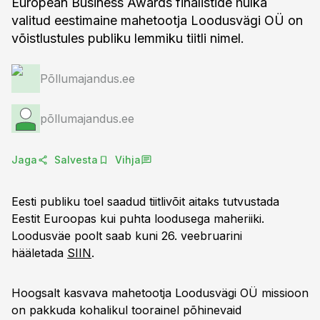
European Business Awards finalistide hulka
valitud eestimaine mahetootja Loodusvägi OÜ on
võistlustules publiku lemmiku tiitli nimel.
Põllumajandus.ee
põllumajandus.ee
Jaga
Salvesta
Vihja
Eesti publiku toel saadud tiitlivõit aitaks tutvustada
Eestit Euroopas kui puhta loodusega maheriiki.
Loodusväe poolt saab kuni 26. veebruarini
hääletada
SIIN
.
Hoogsalt kasvava mahetootja Loodusvägi OÜ missioon
on pakkuda kohalikul toorainel põhinevaid