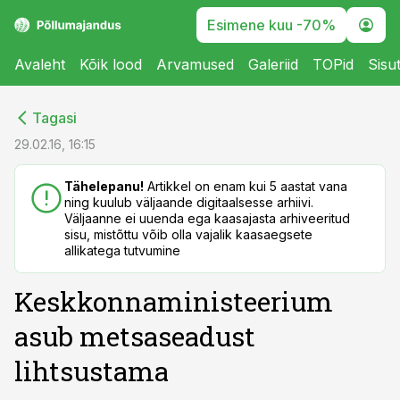
Esimene kuu -70%
Avaleht
Kõik lood
Arvamused
Galeriid
TOPid
Sisu
cebook
cebook
Tagasi
Twitter)
Twitter)
29.02.16, 16:15
kedIn
kedIn
Tähelepanu!
Artikkel on enam kui 5 aastat vana
ning kuulub väljaande digitaalsesse arhiivi.
ail
ail
Väljaanne ei uuenda ega kaasajasta arhiveeritud
sisu, mistõttu võib olla vajalik kaasaegsete
k
k
allikatega tutvumine
Keskkonnaministeerium
asub metsaseadust
lihtsustama