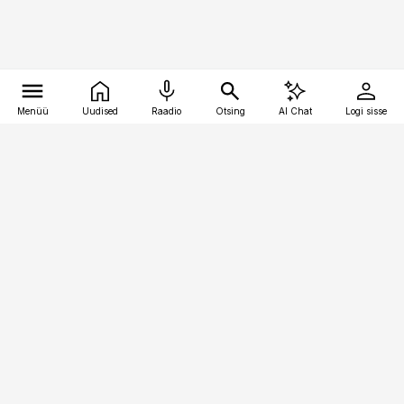
Menüü
Uudised
Raadio
Otsing
AI Chat
Logi sisse
Vana-Lõuna 39/1, 19094 Tallinn
(+372) 667 0111
pollumajandus@pollumajandus.ee
Telli
Reklaam
Firmast
Sisu kasutamisõigused
Ajakirjaniku
eetikakoodeks