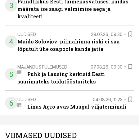
Paindlikkus Eesti taimekasvatuses: kuidas
3
määrata ise saagi valmimise aega ja
kvaliteeti
UUDISED
29.07.26, 09:30
4
Maido Solovjov: piimahinna riski ei saa
lõputult ühe osapoole kanda jätta
MAJANDUSTULEMUSED
07.08.26, 09:30
5
Puhk ja Lausing kerkisid Eesti
suurimateks toidutöösturiteks
UUDISED
04.08.26, 11:23
6
Linas Agro avas Muugal viljaterminali
VIIMASED UUDISED