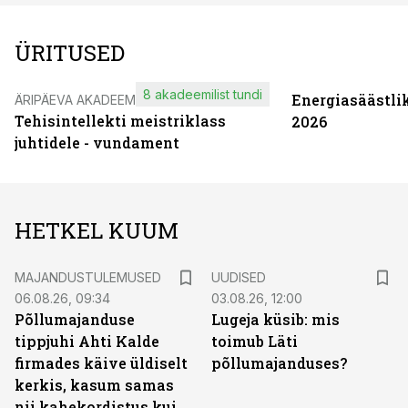
ÜRITUSED
8 akadeemilist tundi
Energiasäästli
ÄRIPÄEVA AKADEEMIA
Tehisintellekti meistriklass
2026
juhtidele - vundament
HETKEL KUUM
MAJANDUSTULEMUSED
UUDISED
06.08.26, 09:34
03.08.26, 12:00
Põllumajanduse
Lugeja küsib: mis
tippjuhi Ahti Kalde
toimub Läti
firmades käive üldiselt
põllumajanduses?
kerkis, kasum samas
nii kahekordistus kui