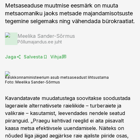
Metsaseaduse muutmise eesmärk on muuta
metsaomaniku jaoks metsade majandamisotsuste
tegemine selgemaks ning vähendada bürokraatiat.
Meelika Sander-Sõrmus
Põllumajandus.ee juht
Jaga
Salvesta
Vihja
Keskkonnaministeerium asub metsaseadust lihtsustama
Foto:
Meelika Sander-Sõrmus
Kavandatavate muudatustega soovitakse soodustada
lageraiele alternatiivsete raieliikide – turberaiete ja
valikraie – kasutamist, leevendades nendele seatud
piiranguid. „Praegu kehtivad reeglid ei aita piisavalt
kaasa metsa efektiivsele uuendamisele. Näiteks on
nõuded liiga jäigad aegjärkse raie ajaliste piiride osas,