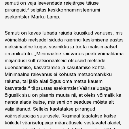
samuti on vaja leevendada raiejärgse täiuse
piiranguid,“ selgitas keskkonnaministeeriumi
asekantsler Marku Lamp.
Samuti on kavas lubada raiuda kuusikud vanuses, mis
võimaldab metsadel siduda raieringi keskmisena aastas
maksimaalne kogus süsinikku ja toota maksimaalset
omanikutulu. „Minimaalne raievanus peab võimaldama
majanduslikult ratsionaalseid otsuseid metsade
uuendamise, kasvatamise ja kasutamise kohta.
Minimaalne raievanus ei kohusta metsaomanikku
raiuma, tal jääb alati õigus oma metsa kauem
kasvatada,“ täpsustas asekantsler.Vääriselupaiga
õiguslik sisu on plaanis muuta nii, et oleks võimalik ka
nende alade kaitse, mis seni on seaduse mõiste alt
välja jäänud. Selleks kaotatakse piirangud
vääriselupaiga suurusele. Riigimaal tagatakse kaitse
kõikidel vääriselupaiga määratlusele vastavatel aladel,