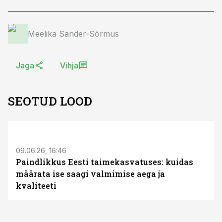
Meelika Sander-Sõrmus
Jaga
Vihja
SEOTUD LOOD
ST
09.06.26, 16:46
Paindlikkus Eesti taimekasvatuses: kuidas
määrata ise saagi valmimise aega ja
kvaliteeti