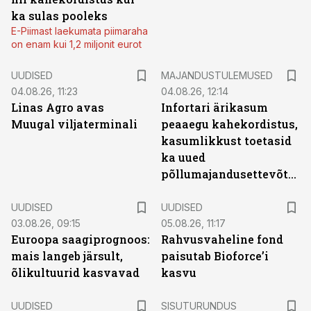
ka sulas pooleks
E-Piimast laekumata piimaraha
on enam kui 1,2 miljonit eurot
UUDISED
MAJANDUSTULEMUSED
04.08.26, 11:23
04.08.26, 12:14
Linas Agro avas
Infortari ärikasum
Muugal viljaterminali
peaaegu kahekordistus,
kasumlikkust toetasid
ka uued
põllumajandusettevõtted
UUDISED
UUDISED
03.08.26, 09:15
05.08.26, 11:17
Euroopa saagiprognoos:
Rahvusvaheline fond
mais langeb järsult,
paisutab Bioforce’i
õlikultuurid kasvavad
kasvu
ST
UUDISED
SISUTURUNDUS