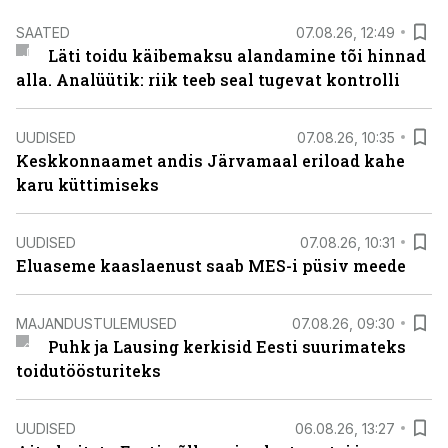
SAATED
07.08.26, 12:49
Läti toidu käibemaksu alandamine tõi hinnad
alla. Analüütik: riik teeb seal tugevat kontrolli
UUDISED
07.08.26, 10:35
Keskkonnaamet andis Järvamaal eriload kahe
karu küttimiseks
UUDISED
07.08.26, 10:31
Eluaseme kaaslaenust saab MES-i püsiv meede
MAJANDUSTULEMUSED
07.08.26, 09:30
Puhk ja Lausing kerkisid Eesti suurimateks
toidutöösturiteks
UUDISED
06.08.26, 13:27