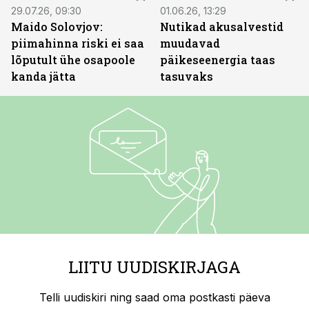
29.07.26, 09:30
01.06.26, 13:29
Maido Solovjov:
Nutikad akusalvestid
piimahinna riski ei saa
muudavad
lõputult ühe osapoole
päikeseenergia taas
kanda jätta
tasuvaks
LIITU UUDISKIRJAGA
Telli uudiskiri ning saad oma postkasti päeva