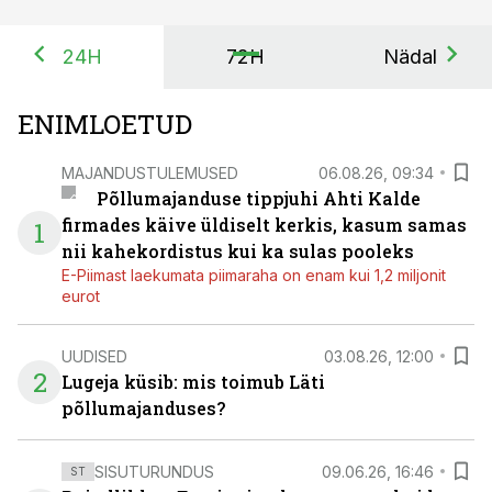
24H
72H
Nädal
ENIMLOETUD
MAJANDUSTULEMUSED
06.08.26, 09:34
Põllumajanduse tippjuhi Ahti Kalde
firmades käive üldiselt kerkis, kasum samas
1
nii kahekordistus kui ka sulas pooleks
E-Piimast laekumata piimaraha on enam kui 1,2 miljonit
eurot
UUDISED
03.08.26, 12:00
2
Lugeja küsib: mis toimub Läti
põllumajanduses?
SISUTURUNDUS
09.06.26, 16:46
ST