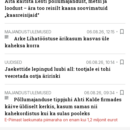
Aita kaitsta Eesti põllumajandust, metsi ja
loodust – ära too reisilt kaasa soovimatuid
„kaasreisijaid“
MAJANDUSTULEMUSED
06.08.26, 12:15
Arke Lihatööstuse ärikasum kasvas üle
kaheksa korra
UUDISED
06.08.26, 10:14
Jaekettide lepingud luubi all: tootjale ei tohi
veeretada ostja äririski
MAJANDUSTULEMUSED
06.08.26, 09:34
Põllumajanduse tippjuhi Ahti Kalde firmades
käive üldiselt kerkis, kasum samas nii
kahekordistus kui ka sulas pooleks
E-Piimast laekumata piimaraha on enam kui 1,2 miljonit eurot