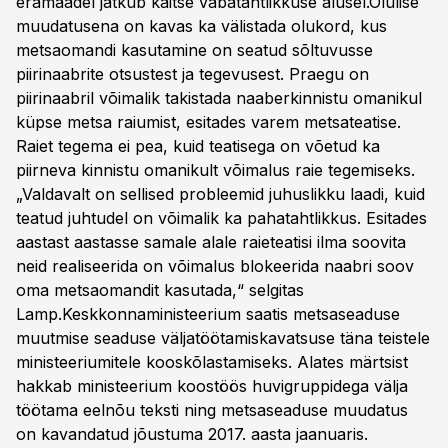
eramaadel jätkub kaitse vabatahtlikkuse alusel.Olulise
muudatusena on kavas ka välistada olukord, kus
metsaomandi kasutamine on seatud sõltuvusse
piirinaabrite otsustest ja tegevusest. Praegu on
piirinaabril võimalik takistada naaberkinnistu omanikul
küpse metsa raiumist, esitades varem metsateatise.
Raiet tegema ei pea, kuid teatisega on võetud ka
piirneva kinnistu omanikult võimalus raie tegemiseks.
„Valdavalt on sellised probleemid juhuslikku laadi, kuid
teatud juhtudel on võimalik ka pahatahtlikkus. Esitades
aastast aastasse samale alale raieteatisi ilma soovita
neid realiseerida on võimalus blokeerida naabri soov
oma metsaomandit kasutada,“ selgitas
Lamp.Keskkonnaministeerium saatis metsaseaduse
muutmise seaduse väljatöötamiskavatsuse täna teistele
ministeeriumitele kooskõlastamiseks. Alates märtsist
hakkab ministeerium koostöös huvigruppidega välja
töötama eelnõu teksti ning metsaseaduse muudatus
on kavandatud jõustuma 2017. aasta jaanuaris.