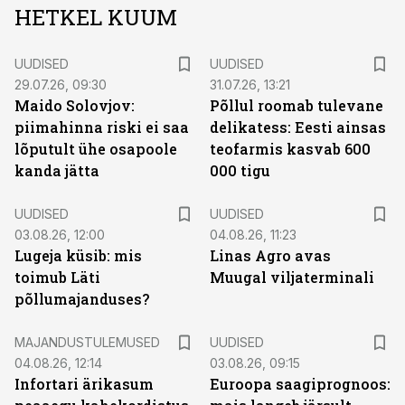
HETKEL KUUM
UUDISED
UUDISED
29.07.26, 09:30
31.07.26, 13:21
Maido Solovjov:
Põllul roomab tulevane
piimahinna riski ei saa
delikatess: Eesti ainsas
lõputult ühe osapoole
teofarmis kasvab 600
kanda jätta
000 tigu
UUDISED
UUDISED
03.08.26, 12:00
04.08.26, 11:23
Lugeja küsib: mis
Linas Agro avas
toimub Läti
Muugal viljaterminali
põllumajanduses?
MAJANDUSTULEMUSED
UUDISED
04.08.26, 12:14
03.08.26, 09:15
Infortari ärikasum
Euroopa saagiprognoos: