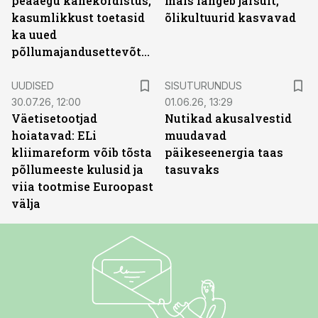
peaaegu kahekordistus,
mais langeb järsult,
kasumlikkust toetasid
õlikultuurid kasvavad
ka uued
põllumajandusettevõtted
ST
UUDISED
SISUTURUNDUS
30.07.26, 12:00
01.06.26, 13:29
Väetisetootjad
Nutikad akusalvestid
hoiatavad: ELi
muudavad
kliimareform võib tõsta
päikeseenergia taas
põllumeeste kulusid ja
tasuvaks
viia tootmise Euroopast
välja