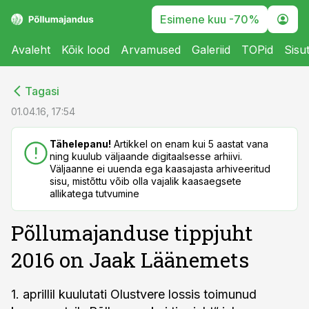
Esimene kuu -70%
Avaleht
Kõik lood
Arvamused
Galeriid
TOPid
Sisu
cebook
cebook
Tagasi
Twitter)
Twitter)
01.04.16, 17:54
kedIn
kedIn
Tähelepanu!
Artikkel on enam kui 5 aastat vana
ning kuulub väljaande digitaalsesse arhiivi.
ail
ail
Väljaanne ei uuenda ega kaasajasta arhiveeritud
sisu, mistõttu võib olla vajalik kaasaegsete
k
k
allikatega tutvumine
Põllumajanduse tippjuht
2016 on Jaak Läänemets
1. aprillil kuulutati Olustvere lossis toimunud