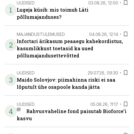
UUDISED
03.08.26, 12:00
1
Lugeja küsib: mis toimub Läti
põllumajanduses?
MAJANDUSTULEMUSED
04.08.26, 12:14
Infortari ärikasum peaaegu kahekordistus,
2
kasumlikkust toetasid ka uued
põllumajandusettevõtted
UUDISED
29.07.26, 09:30
3
Maido Solovjov: piimahinna riski ei saa
lõputult ühe osapoole kanda jätta
UUDISED
05.08.26, 11:17
4
Rahvusvaheline fond paisutab Bioforce’i
kasvu