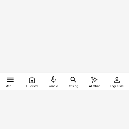
Menüü
Uudised
Raadio
Otsing
AI Chat
Logi sisse
Vana-Lõuna 39/1, 19094 Tallinn
(+372) 667 0111
pollumajandus@pollumajandus.ee