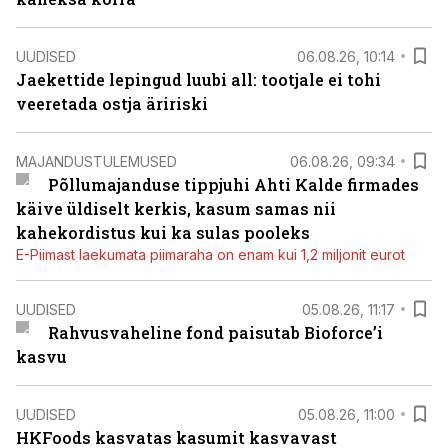
UUDISED
06.08.26, 10:14
Jaekettide lepingud luubi all: tootjale ei tohi
veeretada ostja äririski
MAJANDUSTULEMUSED
06.08.26, 09:34
Põllumajanduse tippjuhi Ahti Kalde firmades
käive üldiselt kerkis, kasum samas nii
kahekordistus kui ka sulas pooleks
E-Piimast laekumata piimaraha on enam kui 1,2 miljonit eurot
UUDISED
05.08.26, 11:17
Rahvusvaheline fond paisutab Bioforce’i
kasvu
UUDISED
05.08.26, 11:00
HKFoods kasvatas kasumit kasvavast