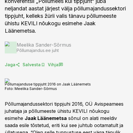
konverentsil „Põllumees kui tippjuht“ juba
neljandat aastat järjest välja põllumajandussektori
tippjuht, kelleks žürii valis tänavu põllumeeste
ühistu KEVILI nõukogu esimehe Jaak
Läänemetsa.
Meelika Sander-Sõrmus
Põllumajandus.ee juht
Jaga
Salvesta
Vihja
Põllumajanduse tippjuht 2016 on Jaak Läänemets
Foto:
Meelika Sander-Sõrmus
Põllumajandussektori tippjuhi 2016, OÜ Avispeamees
juhataja ja põllumeeste ühistu KEVILI nõukogu
esimehe
Jaak Läänemetsa
sõnul on alati meeldiv
saada esile tõstetud, eriti kui see juhtub ootamatult ja
üllatusena. “Olen selle tunnustuse eest väga tänulik.