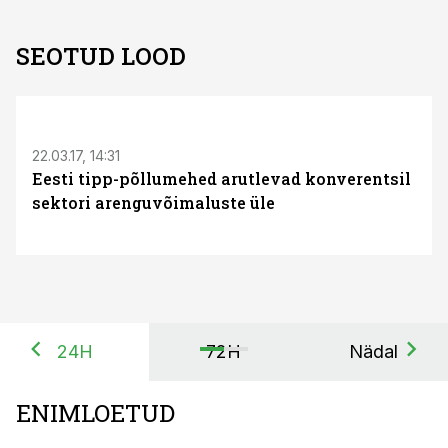
SEOTUD LOOD
S
22.03.17, 14:31
Eesti tipp-põllumehed arutlevad konverentsil
sektori arenguvõimaluste üle
24H
72H
Nädal
ENIMLOETUD