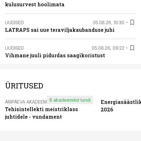
kulusurvest hoolimata
UUDISED
05.08.26, 10:30
LATRAPS sai uue teraviljakaubanduse juhi
UUDISED
05.08.26, 09:22
Vihmane juuli pidurdas saagikoristust
ÜRITUSED
8 akadeemilist tundi
Energiasäästli
ÄRIPÄEVA AKADEEMIA
Tehisintellekti meistriklass
2026
juhtidele - vundament