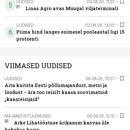
UUDISED
04.08.26, 11:23
5
Linas Agro avas Muugal viljaterminali
UUDISED
03.08.26, 14:00
6
Piima hind langes esimesel poolaastal ligi 15
protsenti
VIIMASED UUDISED
UUDISED
06.08.26, 13:27
Aita kaitsta Eesti põllumajandust, metsi ja
loodust – ära too reisilt kaasa soovimatuid
„kaasreisijaid“
MAJANDUSTULEMUSED
06.08.26, 12:15
Arke Lihatööstuse ärikasum kasvas üle
kaheksa korra