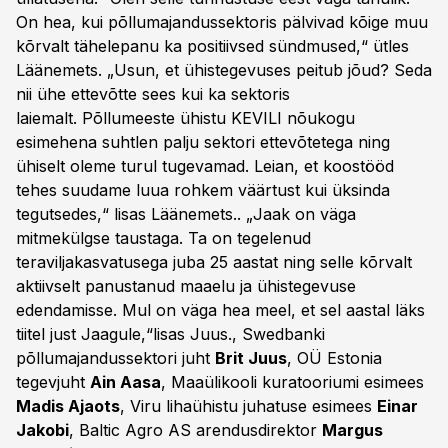
On hea, kui põllumajandussektoris pälvivad kõige muu
kõrvalt tähelepanu ka positiivsed sündmused,“ ütles
Läänemets. „Usun, et ühistegevuses peitub jõud? Seda
nii ühe ettevõtte sees kui ka sektoris
laiemalt. Põllumeeste ühistu KEVILI nõukogu
esimehena suhtlen palju sektori ettevõtetega ning
ühiselt oleme turul tugevamad. Leian, et koostööd
tehes suudame luua rohkem väärtust kui üksinda
tegutsedes,“ lisas Läänemets.. „Jaak on väga
mitmekülgse taustaga. Ta on tegelenud
teraviljakasvatusega juba 25 aastat ning selle kõrvalt
aktiivselt panustanud maaelu ja ühistegevuse
edendamisse. Mul on väga hea meel, et sel aastal läks
tiitel just Jaagule,“lisas Juus., Swedbanki
põllumajandussektori juht
Brit Juus
, OÜ Estonia
tegevjuht
Ain Aasa
, Maaülikooli kuratooriumi esimees
Madis Ajaots
, Viru lihaühistu juhatuse esimees
Einar
Jakobi
, Baltic Agro AS arendusdirektor
Margus