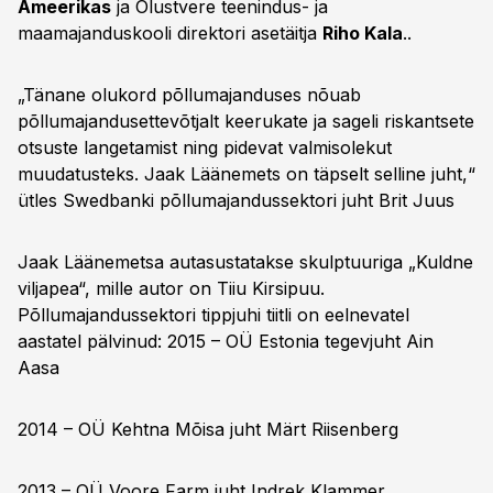
Ameerikas
ja Olustvere teenindus- ja
maamajanduskooli direktori asetäitja
Riho Kala
..
„Tänane olukord põllumajanduses nõuab
põllumajandusettevõtjalt keerukate ja sageli riskantsete
otsuste langetamist ning pidevat valmisolekut
muudatusteks. Jaak Läänemets on täpselt selline juht,“
ütles Swedbanki põllumajandussektori juht
Brit Juus
Jaak Läänemetsa autasustatakse skulptuuriga „Kuldne
viljapea“, mille autor on Tiiu Kirsipuu.
Põllumajandussektori tippjuhi tiitli on eelnevatel
aastatel pälvinud: 2015 – OÜ Estonia tegevjuht
Ain
Aasa
2014 – OÜ Kehtna Mõisa juht
Märt Riisenberg
2013 – OÜ Voore Farm juht
Indrek Klammer