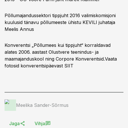
Põllumajandussektori tippjuht 2016 valimiskomisjoni
kuulusid tänavu põllumeeste ühistu KEVILI juhataja
Meelis Annus
Konverentsi „Põllumees kui tippjuht“ korraldavad
alates 2006. aastast Olustvere teenindus- ja
maamajanduskool ning Corpore Konverentsid.Vaata
fotosid konverentsipäevast
SIIT
Meelika Sander-Sõrmus
Jaga
Vihja