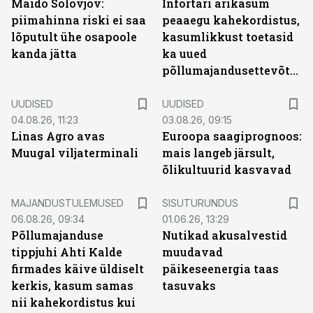
Maido Solovjov:
Infortari ärikasum
piimahinna riski ei saa
peaaegu kahekordistus,
lõputult ühe osapoole
kasumlikkust toetasid
kanda jätta
ka uued
põllumajandusettevõtted
UUDISED
UUDISED
04.08.26, 11:23
03.08.26, 09:15
Linas Agro avas
Euroopa saagiprognoos:
Muugal viljaterminali
mais langeb järsult,
õlikultuurid kasvavad
ST
MAJANDUSTULEMUSED
SISUTURUNDUS
06.08.26, 09:34
01.06.26, 13:29
Põllumajanduse
Nutikad akusalvestid
tippjuhi Ahti Kalde
muudavad
firmades käive üldiselt
päikeseenergia taas
kerkis, kasum samas
tasuvaks
nii kahekordistus kui