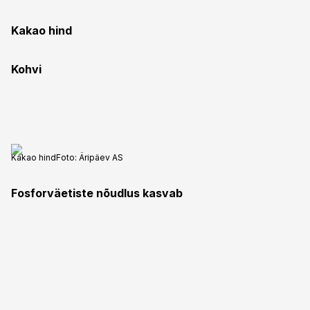
Kakao hind
Kohvi
Kakao hind
Foto:
Äripäev AS
Fosforväetiste nõudlus kasvab