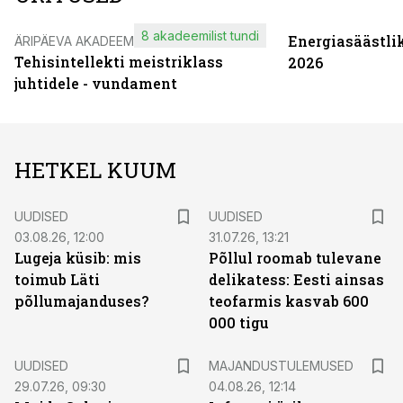
8 akadeemilist tundi
Energiasäästli
ÄRIPÄEVA AKADEEMIA
Tehisintellekti meistriklass
2026
juhtidele - vundament
HETKEL KUUM
UUDISED
UUDISED
03.08.26, 12:00
31.07.26, 13:21
Lugeja küsib: mis
Põllul roomab tulevane
toimub Läti
delikatess: Eesti ainsas
põllumajanduses?
teofarmis kasvab 600
000 tigu
UUDISED
MAJANDUSTULEMUSED
29.07.26, 09:30
04.08.26, 12:14