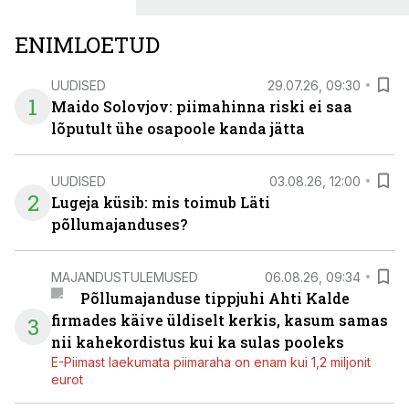
ENIMLOETUD
UUDISED
29.07.26, 09:30
1
Maido Solovjov: piimahinna riski ei saa
lõputult ühe osapoole kanda jätta
UUDISED
03.08.26, 12:00
2
Lugeja küsib: mis toimub Läti
põllumajanduses?
MAJANDUSTULEMUSED
06.08.26, 09:34
Põllumajanduse tippjuhi Ahti Kalde
firmades käive üldiselt kerkis, kasum samas
3
nii kahekordistus kui ka sulas pooleks
E-Piimast laekumata piimaraha on enam kui 1,2 miljonit
eurot