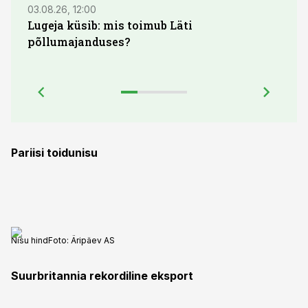
03.08.26, 12:00
29.07
Lugeja küsib: mis toimub Läti
Maid
põllumajanduses?
lõpu
Pariisi toidunisu
Nisu hind
Foto:
Äripäev AS
Suurbritannia rekordiline eksport