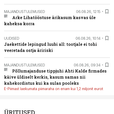
MAJANDUSTULEMUSED
06.08.26, 12:15
Arke Lihatööstuse ärikasum kasvas üle
kaheksa korra
UUDISED
06.08.26, 10:14
Jaekettide lepingud luubi all: tootjale ei tohi
veeretada ostja äririski
MAJANDUSTULEMUSED
06.08.26, 09:34
Põllumajanduse tippjuhi Ahti Kalde firmades
käive üldiselt kerkis, kasum samas nii
kahekordistus kui ka sulas pooleks
E-Piimast laekumata piimaraha on enam kui 1,2 miljonit eurot
ÜRITUSED