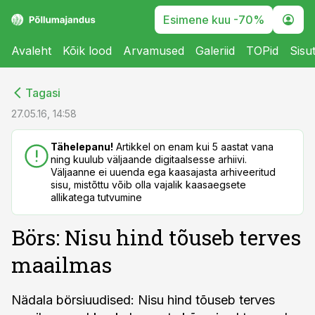
Esimene kuu -70%
Avaleht
Kõik lood
Arvamused
Galeriid
TOPid
Sisu
cebook
cebook
Tagasi
Twitter)
Twitter)
27.05.16, 14:58
kedIn
kedIn
Tähelepanu!
Artikkel on enam kui 5 aastat vana
ning kuulub väljaande digitaalsesse arhiivi.
ail
ail
Väljaanne ei uuenda ega kaasajasta arhiveeritud
sisu, mistõttu võib olla vajalik kaasaegsete
k
k
allikatega tutvumine
Börs: Nisu hind tõuseb terves
maailmas
Nädala börsiuudised: Nisu hind tõuseb terves