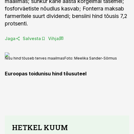
maailmas; suhkur kahe aasta kõrgeimal tasemel;
fosforväetiste nõudlus kasvab; Fonterra maksab
farmeritele suurt dividendi; bensiini hind tõusis 7,2
protsenti.
Jaga
Salvesta
Vihja
Nisu hind tõuseb terves maailmas
Foto:
Meelika Sander-Sõrmus
Euroopas toidunisu hind tõusuteel
HETKEL KUUM