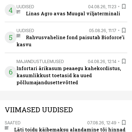
UUDISED
04.08.26, 11:23
4
Linas Agro avas Muugal viljaterminali
UUDISED
05.08.26, 11:17
5
Rahvusvaheline fond paisutab Bioforce’i
kasvu
MAJANDUSTULEMUSED
04.08.26, 12:14
Infortari ärikasum peaaegu kahekordistus,
6
kasumlikkust toetasid ka uued
põllumajandusettevõtted
VIIMASED UUDISED
SAATED
07.08.26, 12:49
Läti toidu käibemaksu alandamine tõi hinnad