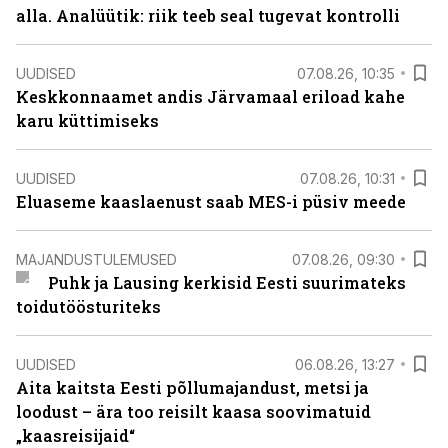
alla. Analüütik: riik teeb seal tugevat kontrolli
UUDISED
07.08.26, 10:35
Keskkonnaamet andis Järvamaal eriload kahe
karu küttimiseks
UUDISED
07.08.26, 10:31
Eluaseme kaaslaenust saab MES-i püsiv meede
MAJANDUSTULEMUSED
07.08.26, 09:30
Puhk ja Lausing kerkisid Eesti suurimateks
toidutöösturiteks
UUDISED
06.08.26, 13:27
Aita kaitsta Eesti põllumajandust, metsi ja
loodust – ära too reisilt kaasa soovimatuid
„kaasreisijaid“