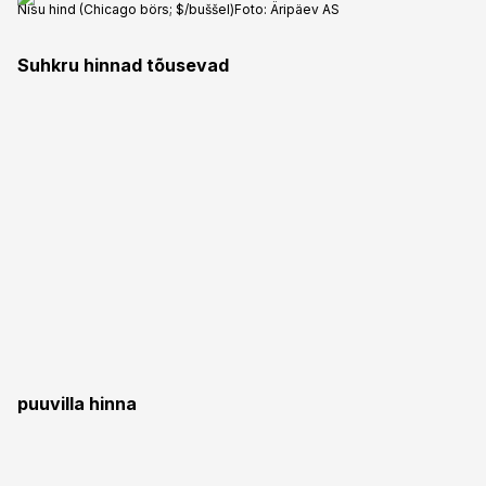
Nisu hind (Chicago börs; $/buššel)
Foto:
Äripäev AS
Suhkru hinnad tõusevad
puuvilla hinna