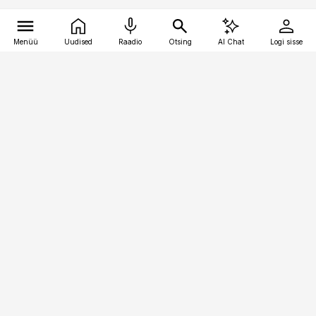
Menüü
Uudised
Raadio
Otsing
AI Chat
Logi sisse
Vana-Lõuna 39/1, 19094 Tallinn
(+372) 667 0111
pollumajandus@pollumajandus.ee
Telli
Reklaam
Firmast
Sisu kasutamisõigused
Ajakirjaniku
eetikakoodeks
Üldtingimused
Privaatsustingimused
Küpsiste poliitika
KKK
Eesti Meediaettevõtete
Eelistuste haldamine