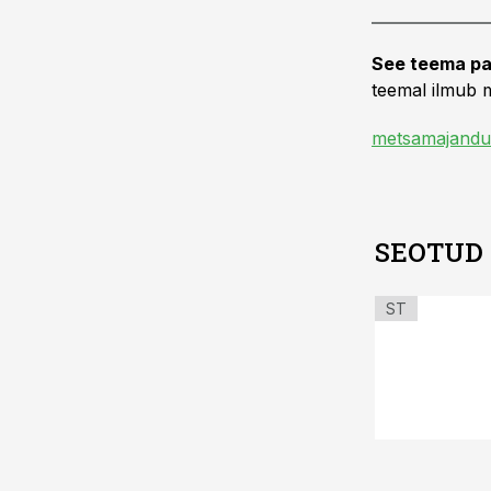
See teema pa
teemal ilmub m
metsamajandu
SEOTUD
ST