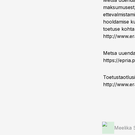
Metsa uuendam
maksumusest, 
ettevalmistam
hooldamise ku
toetuse kohta 
http://www.er
Metsa uuendam
https://epria.p
Toetustaotlusi
http://www.er
Meelika