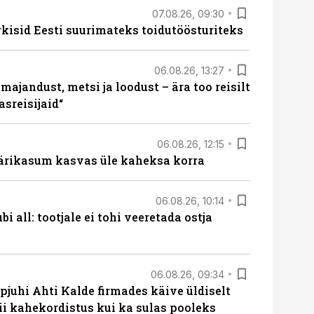
07.08.26, 09:30
rkisid Eesti suurimateks toidutöösturiteks
06.08.26, 13:27
majandust, metsi ja loodust – ära too reisilt
sreisijaid“
06.08.26, 12:15
ärikasum kasvas üle kaheksa korra
06.08.26, 10:14
i all: tootjale ei tohi veeretada ostja
06.08.26, 09:34
pjuhi Ahti Kalde firmades käive üldiselt
i kahekordistus kui ka sulas pooleks