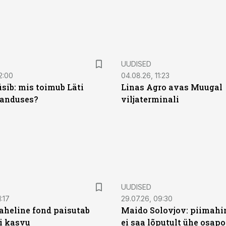
UUDISED
2:00
04.08.26, 11:23
sib: mis toimub Läti
Linas Agro avas Muugal
anduses?
viljaterminali
UUDISED
:17
29.07.26, 09:30
heline fond paisutab
Maido Solovjov: piimahi
’i kasvu
ei saa lõputult ühe osapo