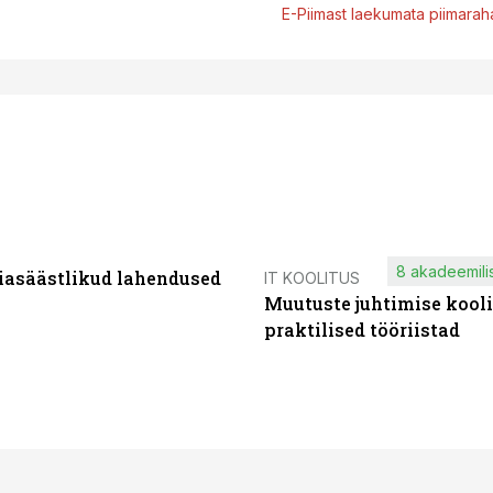
E-Piimast laekumata piimaraha
8 akadeemilis
iasäästlikud lahendused
IT KOOLITUS
Muutuste juhtimise kooli
praktilised tööriistad