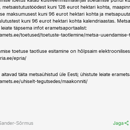
ise toetus katab kultiveerimismaterjali soetamise puhul k
metsaistutustöödest kuni 128 eurot hektari kohta, maapin
ise maksumusest kuni 96 eurot hektari kohta ja metsapuut
lutustest kuni 96 eurot hektari kohta kalendriaastas. Met
leiate täpsema infot erametsaportaalist:
amets.ee/toetused/toetuste-taotlemine/metsa-uuendamise-
ise toetuse taotluse esitamine on hõlpsaim elektroonilis
ria.ee/epria/
 aitavad täita metsaühistud üle Eesti; ühistute leiate eramets
amets.ee/uhiselt-tegutsedes/maakonniti/
 Sander-Sõrmus
Jaga