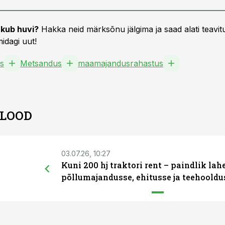
kub huvi?
Hakka neid märksõnu jälgima ja saad alati teavitu
idagi uut!
s
Metsandus
maamajandusrahastus
 LOOD
03.07.26, 10:27
Kuni 200 hj traktori rent – paindlik la
põllumajandusse, ehitusse ja teehooldu