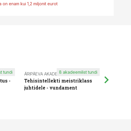
 on enam kui 1,2 miljonit eurot
t tundi
8 akadeemilist tundi
ÄRIPÄEVA AKADEEMIA
IT KOOLIT
tus -
Tehisintellekti meistriklass
Muutuste
juhtidele - vundament
praktilis