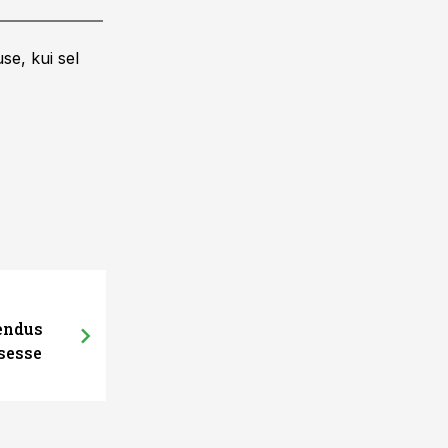
se, kui sel
hendus
sesse