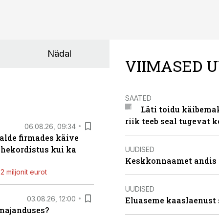
Nädal
VIIMASED U
SAATED
Läti toidu käibema
riik teeb seal tugevat k
06.08.26, 09:34
alde firmades käive
ahekordistus kui ka
UUDISED
Keskkonnaamet andis J
 miljonit eurot
UUDISED
03.08.26, 12:00
Eluaseme kaaslaenust 
umajanduses?