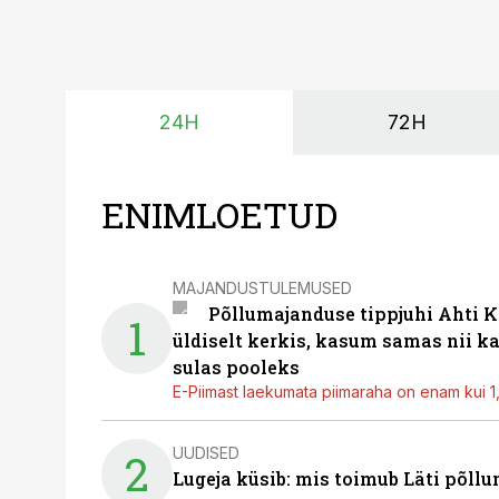
24H
72H
ENIMLOETUD
MAJANDUSTULEMUSED
Põllumajanduse tippjuhi Ahti K
1
üldiselt kerkis, kasum samas nii k
sulas pooleks
E-Piimast laekumata piimaraha on enam kui 1,2
UUDISED
2
Lugeja küsib: mis toimub Läti põll