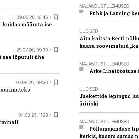
MAJANDUSTULEMUSED
Puhk ja Lausing ke
09.06.26, 16:46
: kuidas määrata ise
UUDISED
Aita kaitsta Eesti põllu
kaasa soovimatuid „kaa
29.07.26, 09:30
 saa lõputult ühe
MAJANDUSTULEMUSED
Arke Lihatööstuse 
07.08.26, 09:30
UUDISED
 suurimateks
Jaekettide lepingud luub
äririski
04.08.26, 11:23
MAJANDUSTULEMUSED
rminali
Põllumajanduse tip
kerkis, kasum samas ni