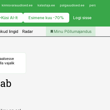
Iseteenindus
kinnisvarauudised.ee
kalastaja.ee
palgauudised.ee
personaliuudi
Telli Põllumajandus
Küsi AI-lt
Esimene kuu -70%
Logi sisse
ikud lingid
Radar
Minu Põllumajandus
taalsesse
la vajalik
aab