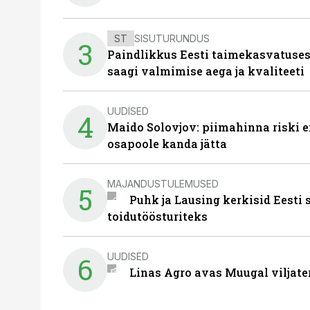
ST
SISUTURUNDUS
3
Paindlikkus Eesti taimekasvatuses
saagi valmimise aega ja kvaliteeti
UUDISED
4
Maido Solovjov: piimahinna riski ei
osapoole kanda jätta
MAJANDUSTULEMUSED
5
Puhk ja Lausing kerkisid Eesti
toidutöösturiteks
UUDISED
6
Linas Agro avas Muugal viljate