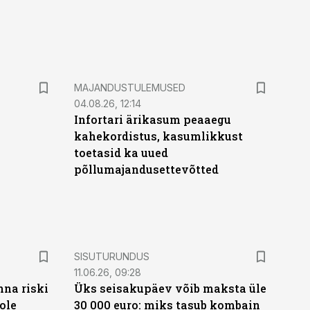
MAJANDUSTULEMUSED
04.08.26, 12:14
Infortari ärikasum peaaegu
kahekordistus, kasumlikkust
toetasid ka uued
põllumajandusettevõtted
ST
SISUTURUNDUS
11.06.26, 09:28
nna riski
Üks seisakupäev võib maksta üle
ole
30 000 euro: miks tasub kombain