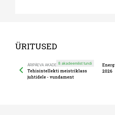
ÜRITUSED
8 akadeemilist tundi
Energ
ÄRIPÄEVA AKADEEMIA
Tehisintellekti meistriklass
2026
juhtidele - vundament