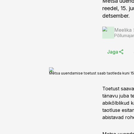
Metsa uuenda
reedel, 15. 
detsember.
Meelika
Põllumaja
Jaga
Metsa uuendamise toetust saab taotleda kuni 15. 
Toetust saava
tänavu juba t
abikõlblikud 
taotluse esitam
abistavad rohe