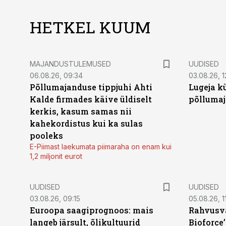
HETKEL KUUM
MAJANDUSTULEMUSED
UUDISED
06.08.26, 09:34
03.08.26, 1
Põllumajanduse tippjuhi Ahti
Lugeja kü
Kalde firmades käive üldiselt
põllumaj
kerkis, kasum samas nii
kahekordistus kui ka sulas
pooleks
E-Piimast laekumata piimaraha on enam kui
1,2 miljonit eurot
UUDISED
UUDISED
03.08.26, 09:15
05.08.26, 11
Euroopa saagiprognoos: mais
Rahvusva
langeb järsult, õlikultuurid
Bioforce