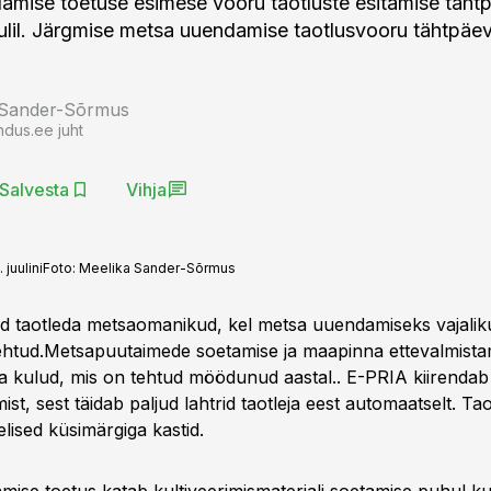
mise toetuse esimese vooru taotluste esitamise tähtp
juulil. Järgmise metsa uuendamise taotlusvooru tähtpäev
 Sander-Sõrmus
ndus.ee juht
Salvesta
Vihja
juulini
Foto:
Meelika Sander-Sõrmus
d taotleda metsaomanikud, kel metsa uuendamiseks vajalik
ehtud.Metsapuutaimede soetamise ja maapinna ettevalmista
ka kulud, mis on tehtud möödunud aastal.. E-PRIA kiirendab o
ist, sest täidab paljud lahtrid taotleja eest automaatselt. Tao
lised küsimärgiga kastid.