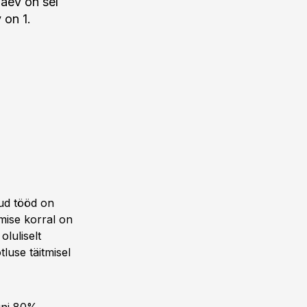
äev on sel
 on 1.
ud tööd on
mise korral on
luliselt
tluse täitmisel