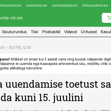
tikauudised.ee
kaubandus.ee
raamatupidaja.ee
ehitusuudised.ee
Infopank
Radar
Sisuturundus
Töö
Podcastid
Videod
Üritused
Kasul
US
13.07.16, 12:34
panu!
Artikkel on enam kui 5 aastat vana ning kuulub väljaande digi
. Väljaanne ei uuenda ega kaasajasta arhiveeritud sisu, mistõttu võib ol
sete allikatega tutvumine
 uuendamise toetust s
eda kuni 15. juulini