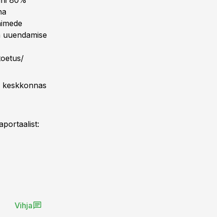
uni 80%
na
aimede
sa uuendamise
toetus/
es keskkonnas
aportaalist:
Vihja