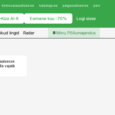
Iseteenindus
kinnisvarauudised.ee
kalastaja.ee
palgauudised.ee
personaliuudi
Telli Põllumajandus
Küsi AI-lt
Esimene kuu -70%
Logi sisse
ikud lingid
Radar
Minu Põllumajandus
taalsesse
la vajalik