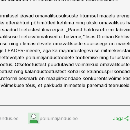
kinnitusel jäävad omavalitsusüksuste liitumisel maaelu are
ks ettenähtud põhimõtted kehtima ning ükski omavalitsus h
 saadud toetustest ilma ei jää. „Pärast haldusreformi läbivii
alitsuse toetusvõimalused ei halvene,“ lisas Gorban.Kehtiv
use ning olemasolevate omavalitsuste suurusega on maael
ige LEADER-meede, aga ka majandustegevuse mitmekesista
keettevõtjate põllumajandustoodete töötlemise ning turustam
toetus. Otsetoetustest puudutavad võimalikud omavalitsust
oetust ning kalandustoetustest kohalike kalanduspiirkonda
sreformi eesmärk on maapiirkondade konkurentsivõime kas
 võimekuse tõus, et pakkuda inimestele paremaid teenuseid
andus.ee
põllumajandus.ee
Jaga