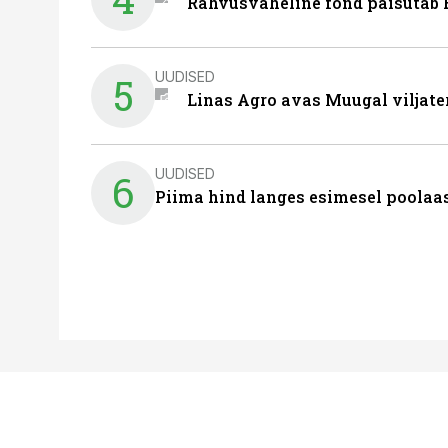
Rahvusvaheline fond paisutab B
UUDISED
5
Linas Agro avas Muugal viljate
UUDISED
6
Piima hind langes esimesel poolaast