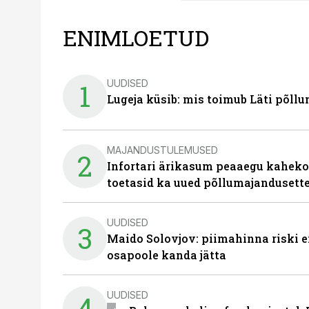
ENIMLOETUD
UUDISED
1
Lugeja küsib: mis toimub Läti põll
MAJANDUSTULEMUSED
2
Infortari ärikasum peaaegu kaheko
toetasid ka uued põllumajandusett
UUDISED
3
Maido Solovjov: piimahinna riski ei
osapoole kanda jätta
UUDISED
4