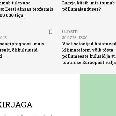
oomab tulevane
Lugeja küsib: mis toimub 
s: Eesti ainsas teofarmis
põllumajanduses?
00 000 tigu
UUDISED
9:15
30.07.26, 12:00
saagiprognoos: mais
Väetisetootjad hoiatavad
rsult, õlikultuurid
kliimareform võib tõsta
d
põllumeeste kulusid ja vi
tootmise Euroopast välja
KIRJAGA