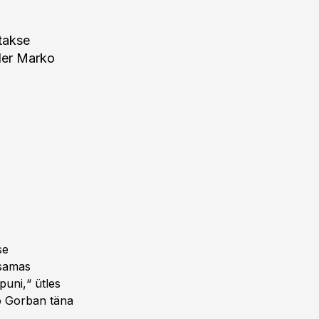
takse
sler Marko
se
 samas
puni,“ ütles
ko Gorban täna