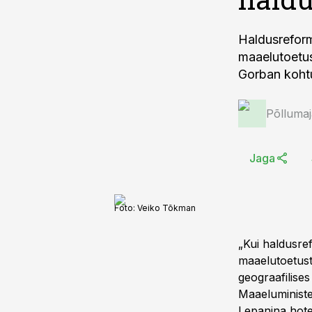
Haldusreform
maaelutoetus
Gorban koht
Põlluma
Jaga
Foto:
Veiko Tõkman
„Kui haldusre
maaelutoetust
geograafilise
Maaeluministe
Lepanina hote