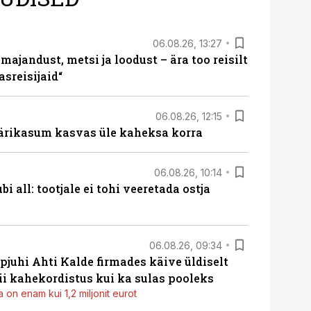
06.08.26, 13:27
majandust, metsi ja loodust – ära too reisilt
sreisijaid“
06.08.26, 12:15
ärikasum kasvas üle kaheksa korra
06.08.26, 10:14
i all: tootjale ei tohi veeretada ostja
06.08.26, 09:34
pjuhi Ahti Kalde firmades käive üldiselt
i kahekordistus kui ka sulas pooleks
 on enam kui 1,2 miljonit eurot