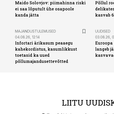
Maido Solovjov: piimahinna riski
Põllul r
ei saa lõputult ühe osapoole
delikates
kanda jätta
kasvab 6
MAJANDUSTULEMUSED
UUDISED
04.08.26, 12:14
03.08.26, 0
Infortari ärikasum peaaegu
Euroopa 
kahekordistus, kasumlikkust
langeb jä
toetasid ka uued
kasvava
põllumajandusettevõtted
LIITU UUDIS