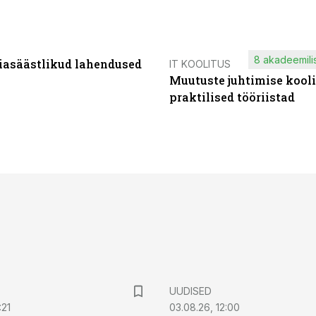
8 akadeemilis
iasäästlikud lahendused
IT KOOLITUS
Muutuste juhtimise kooli
praktilised tööriistad
UUDISED
:21
03.08.26, 12:00