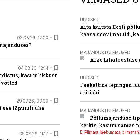
UUDISED
Aita kaitsta Eesti põllu
kaasa soovimatuid „kaa
03.08.26, 12:00
umajanduses?
MAJANDUSTULEMUSED
Arke Lihatööstuse 
04.08.26, 12:14
rdistus, kasumlikkust
UUDISED
evõtted
Jaekettide lepingud luub
äririski
29.07.26, 09:30
 saa lõputult ühe
MAJANDUSTULEMUSED
Põllumajanduse tip
kerkis, kasum samas ni
E-Piimast laekumata piimaraha
05.08.26, 11:17