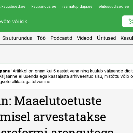
tikauudised.ee
kaubandus.ee
raamatupidaja.ee
ehitusuudised.ee
Infopank
Radar
Sisuturundus
Töö
Podcastid
Videod
Üritused
Kasul
panu!
Artikkel on enam kui 5 aastat vana ning kuulub väljaande digi
. Väljaanne ei uuenda ega kaasajasta arhiveeritud sisu, mistõttu võib ol
sete allikatega tutvumine
n: Maaelutoetuste
isel arvestatakse
sreformi arengutega