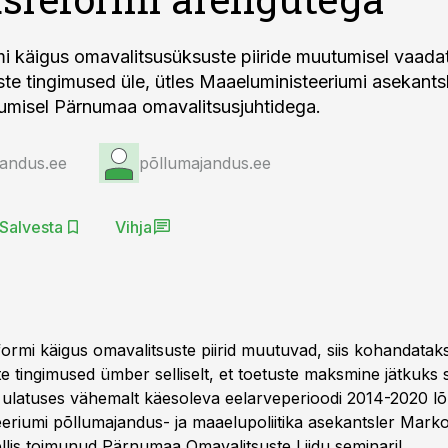
i käigus omavalitsusüksuste piiride muutumisel vaada
te tingimused üle, ütles Maaeluministeeriumi asekant
umisel Pärnumaa omavalitsusjuhtidega.
jandus.ee
põllumajandus.ee
Salvesta
Vihja
formi käigus omavalitsuste piirid muutuvad, siis kohandatak
e tingimused ümber selliselt, et toetuste maksmine jätkuks
s ulatuses vähemalt käesoleva eelarveperioodi 2014-2020 lõ
eriumi põllumajandus- ja maaelupoliitika asekantsler Mar
llis toimunud Pärnumaa Omavalitsuste Liidu seminaril.