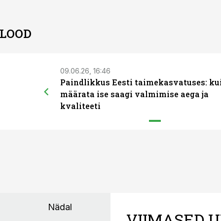
 LOOD
09.06.26, 16:46
Paindlikkus Eesti taimekasvatuses: ku
määrata ise saagi valmimise aega ja
kvaliteeti
Nädal
VIIMASED U