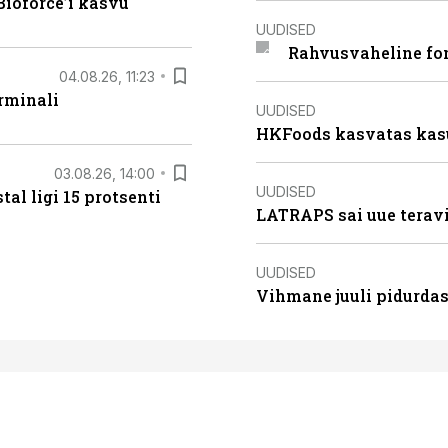
ioforce’i kasvu
UUDISED
Rahvusvaheline fon
04.08.26, 11:23
rminali
UUDISED
HKFoods kasvatas kas
03.08.26, 14:00
UUDISED
al ligi 15 protsenti
LATRAPS sai uue teravi
UUDISED
Vihmane juuli pidurdas