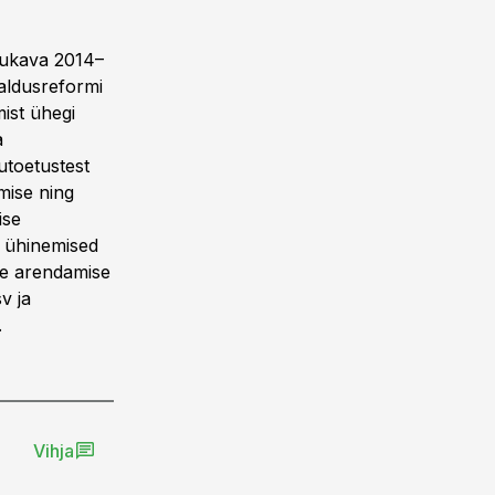
ngukava 2014–
aldusreformi
mist ühegi
a
utoetustest
mise ning
ise
e ühinemised
de arendamise
v ja
.
Vihja