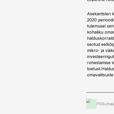
Asekantsleri 
2020 perioodi
tulemusel seni
kohaliku omav
halduskorrald
seotud eelkõ
mikro- ja väi
investeeringu
rohestamise t
toetust.Haldu
omavalitsuste
Põllumaj