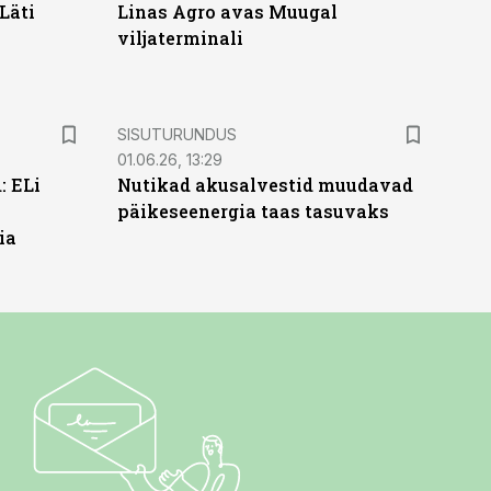
Läti
Linas Agro avas Muugal
viljaterminali
ST
SISUTURUNDUS
01.06.26, 13:29
: ELi
Nutikad akusalvestid muudavad
päikeseenergia taas tasuvaks
ia