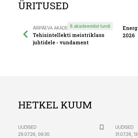
ÜRITUSED
8 akadeemilist tundi
Energ
ÄRIPÄEVA AKADEEMIA
Tehisintellekti meistriklass
2026
juhtidele - vundament
HETKEL KUUM
UUDISED
UUDISED
29.07.26, 09:30
31.07.26, 13