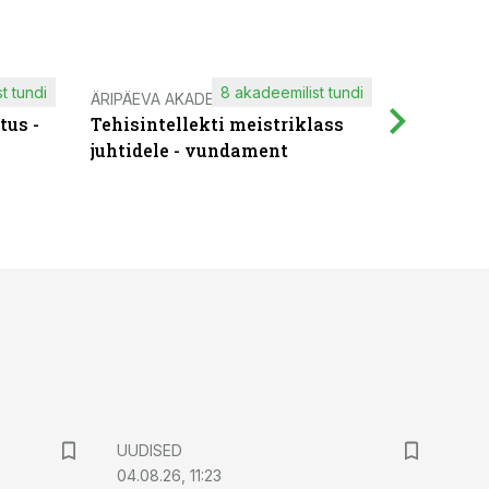
t tundi
8 akadeemilist tundi
ÄRIPÄEVA AKADEEMIA
IT KOOLIT
tus -
Tehisintellekti meistriklass
Muutuste
juhtidele - vundament
praktilis
UUDISED
04.08.26, 11:23