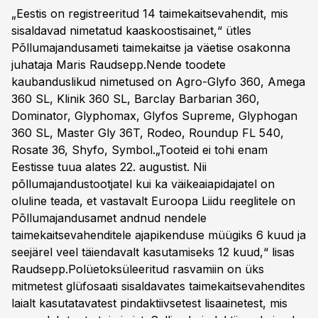
„Eestis on registreeritud 14 taimekaitsevahendit, mis
sisaldavad nimetatud kaaskoostisainet,“ ütles
Põllumajandusameti taimekaitse ja väetise osakonna
juhataja Maris Raudsepp.Nende toodete
kaubanduslikud nimetused on Agro-Glyfo 360, Amega
360 SL, Klinik 360 SL, Barclay Barbarian 360,
Dominator, Glyphomax, Glyfos Supreme, Glyphogan
360 SL, Master Gly 36T, Rodeo, Roundup FL 540,
Rosate 36, Shyfo, Symbol.„Tooteid ei tohi enam
Eestisse tuua alates 22. augustist. Nii
põllumajandustootjatel kui ka väikeaiapidajatel on
oluline teada, et vastavalt Euroopa Liidu reeglitele on
Põllumajandusamet andnud nendele
taimekaitsevahenditele ajapikenduse müügiks 6 kuud ja
seejärel veel täiendavalt kasutamiseks 12 kuud,“ lisas
Raudsepp.Polüetoksüleeritud rasvamiin on üks
mitmetest glüfosaati sisaldavates taimekaitsevahendites
laialt kasutatavatest pindaktiivsetest lisaainetest, mis