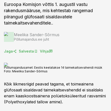
Euroopa Komisjon võttis 1. augustil vastu
rakendusmääruse, mis kehtestab rangemad
piirangud glüfosaati sisaldavatele
taimekaitsevahenditele..
Meelika Sander-Sõrmus
Põllumajandus.ee juht
Jaga
Salvesta
Vihja
Põllumajandusamet: Eestis keelatakse 14 taimekaitsevahendi müük
Foto:
Meelika Sander-Sõrmus
Kõik liikmesriigid peavad tagama, et toimeainena
glüfosaati sisaldavad taimekaitsevahendid ei sisaldaks
enam kaaskoostisainena polüetoksüleeritud rasvamiini
(Polyethoxylated tallow amine).