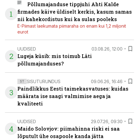
Põllumajanduse tippjuhi Ahti Kalde
firmades käive üldiselt kerkis, kasum samas
1
nii kahekordistus kui ka sulas pooleks
E-Piimast laekumata piimaraha on enam kui 1,2 miljonit
eurot
UUDISED
03.08.26, 12:00
2
Lugeja küsib: mis toimub Läti
põllumajanduses?
SISUTURUNDUS
09.06.26, 16:46
ST
Paindlikkus Eesti taimekasvatuses: kuidas
3
määrata ise saagi valmimise aega ja
kvaliteeti
UUDISED
29.07.26, 09:30
4
Maido Solovjov: piimahinna riski ei saa
lõputult ühe osapoole kanda jätta