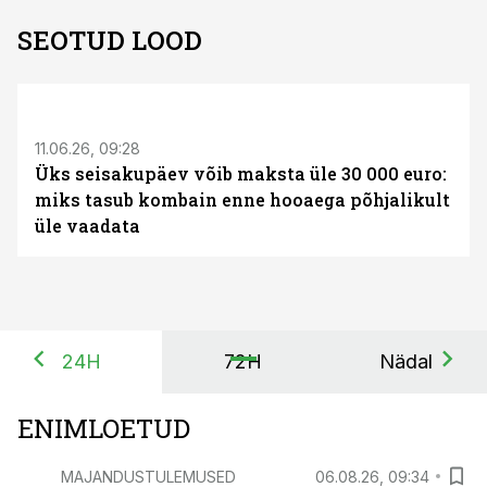
SEOTUD LOOD
ST
11.06.26, 09:28
Üks seisakupäev võib maksta üle 30 000 euro:
miks tasub kombain enne hooaega põhjalikult
üle vaadata
24H
72H
Nädal
ENIMLOETUD
MAJANDUSTULEMUSED
06.08.26, 09:34