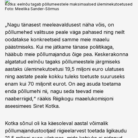
Kotka: eelnõu tagab põllumeestele maksimaalsed üleminekutoetused
Foto:
Meelika Sander-Sõrmus
„Nagu tänasest meeleavaldusest näha võis, on
põllumehed valitsuse peale väga pahased ning neilt
oodatakse konkreetseid samme meie maaelu
päästmiseks. Kui me jätkame tänase poliitikaga,
hääbub meie põllumajandus õige pea. Keskerakonna
algatatud eelnõu tagaks põllumeestele järgmiseks
aastaks üleminekutoetusi 19,5 miljoni euro ulatuses
ning aastate peale kokku tuleks toetuste suuruseks
enam kui 70 miljonit eurot. On aeg asuda toetama
enda põllumehi nii, nagu seda teevad meie
naaberriigid,“ rääkis Riigikogu maaelukomisjoni
aseesimees Siret Kotka.
Kotka sõnul oli ka käesoleval aastal võimalik
põllumajandustootjaid riigieelarvest toetada ligikaudu