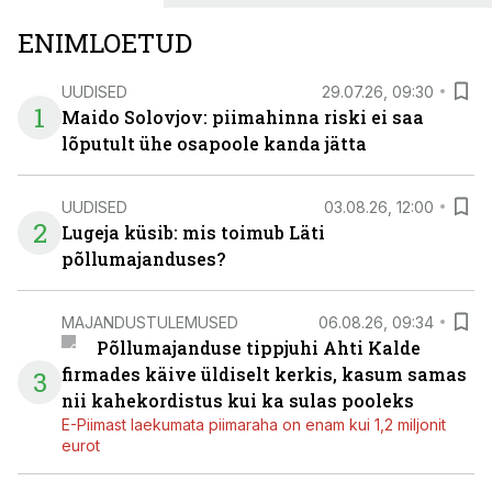
ENIMLOETUD
UUDISED
29.07.26, 09:30
1
Maido Solovjov: piimahinna riski ei saa
lõputult ühe osapoole kanda jätta
UUDISED
03.08.26, 12:00
2
Lugeja küsib: mis toimub Läti
põllumajanduses?
MAJANDUSTULEMUSED
06.08.26, 09:34
Põllumajanduse tippjuhi Ahti Kalde
firmades käive üldiselt kerkis, kasum samas
3
nii kahekordistus kui ka sulas pooleks
E-Piimast laekumata piimaraha on enam kui 1,2 miljonit
eurot