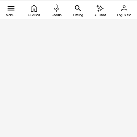
Menüü
Uudised
Raadio
Otsing
AI Chat
Logi sisse
Vana-Lõuna 39/1, 19094 Tallinn
(+372) 667 0111
pollumajandus@pollumajandus.ee
Telli
Reklaam
Firmast
Sisu kasutamisõigused
Ajakirjaniku
eetikakoodeks
Üldtingimused
Privaatsustingimused
Küpsiste poliitika
KKK
Eesti Meediaettevõtete
Eelistuste haldamine