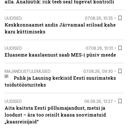
alla. Analüütik: riik teeb seal tugevat kontrolli
UUDISED
07.08.26, 10:35
Keskkonnaamet andis Järvamaal eriload kahe
karu küttimiseks
UUDISED
07.08.26, 10:31
Eluaseme kaaslaenust saab MES-i püsiv meede
MAJANDUSTULEMUSED
07.08.26, 09:30
Puhk ja Lausing kerkisid Eesti suurimateks
toidutöösturiteks
UUDISED
06.08.26, 13:27
Aita kaitsta Eesti põllumajandust, metsi ja
loodust – ära too reisilt kaasa soovimatuid
„kaasreisijaid“