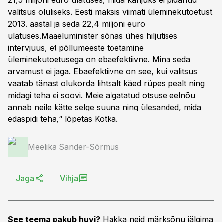
21,5 miljoni euro ulatuses, mida kahjuks ei pidanud
valitsus oluliseks. Eesti maksis viimati üleminekutoetust
2013. aastal ja seda 22,4 miljoni euro
ulatuses.Maaeluminister sõnas ühes hiljutises
intervjuus, et põllumeeste toetamine
üleminekutoetusega on ebaefektiivne. Mina seda
arvamust ei jaga. Ebaefektiivne on see, kui valitsus
vaatab tänast olukorda lihtsalt käed rüpes pealt ning
midagi teha ei soovi. Meie algatatud otsuse eelnõu
annab neile kätte selge suuna ning ülesanded, mida
edaspidi teha,“ lõpetas Kotka.
Meelika Sander-Sõrmus
Jaga
Vihja
See teema pakub huvi?
Hakka neid märksõnu jälgima