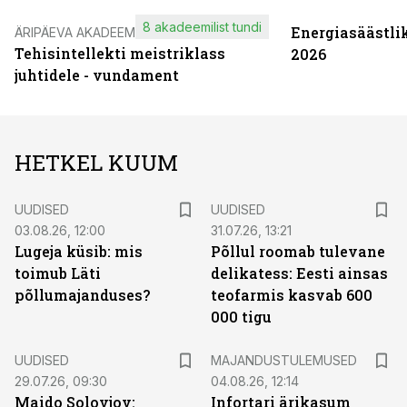
8 akadeemilist tundi
Energiasäästli
ÄRIPÄEVA AKADEEMIA
Tehisintellekti meistriklass
2026
juhtidele - vundament
HETKEL KUUM
UUDISED
UUDISED
03.08.26, 12:00
31.07.26, 13:21
Lugeja küsib: mis
Põllul roomab tulevane
toimub Läti
delikatess: Eesti ainsas
põllumajanduses?
teofarmis kasvab 600
000 tigu
UUDISED
MAJANDUSTULEMUSED
29.07.26, 09:30
04.08.26, 12:14
Maido Solovjov:
Infortari ärikasum