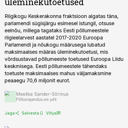
üleminekutoetused
Riigikogu Keskerakonna fraktsioon algatas täna,
parlamendi sügisjärgu esimesel istungil, otsuse
eelnõu, millega tagataks Eesti põllumeestele
riigieelarvest aastatel 2017-2020 Euroopa
Parlamendi ja nõukogu määrusega lubatud
maksimaalses määras üleminekutoetusi, mis
võrdsustavad põllumeeste toetused Euroopa Liidu
keskmisega. Eesti põllumeestele tähendaks
toetuste maksimaalses mahus väljamaksmine
peaaegu 70,6 miljonit eurot.
Meelika Sander-Sõrmus
Põllumajandus.ee juht
Jaga
Salvesta
Vihja