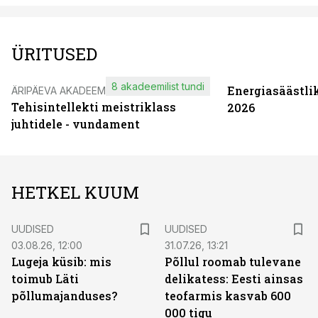
ÜRITUSED
8 akadeemilist tundi
Energiasäästli
ÄRIPÄEVA AKADEEMIA
Tehisintellekti meistriklass
2026
juhtidele - vundament
HETKEL KUUM
UUDISED
UUDISED
03.08.26, 12:00
31.07.26, 13:21
Lugeja küsib: mis
Põllul roomab tulevane
toimub Läti
delikatess: Eesti ainsas
põllumajanduses?
teofarmis kasvab 600
000 tigu