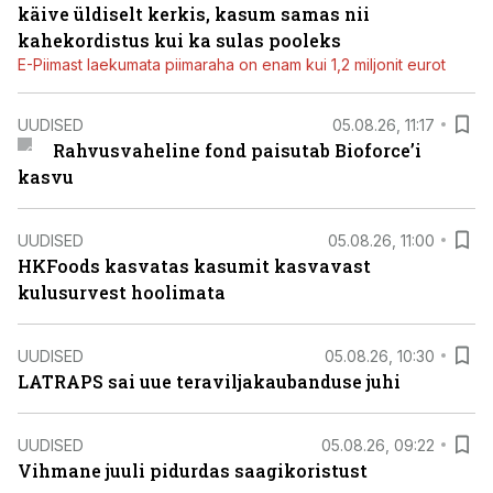
käive üldiselt kerkis, kasum samas nii
kahekordistus kui ka sulas pooleks
E-Piimast laekumata piimaraha on enam kui 1,2 miljonit eurot
UUDISED
05.08.26, 11:17
Rahvusvaheline fond paisutab Bioforce’i
kasvu
UUDISED
05.08.26, 11:00
HKFoods kasvatas kasumit kasvavast
kulusurvest hoolimata
UUDISED
05.08.26, 10:30
LATRAPS sai uue teraviljakaubanduse juhi
UUDISED
05.08.26, 09:22
Vihmane juuli pidurdas saagikoristust