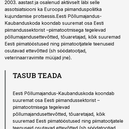
2003. aastast ja osalenud aktiivselt läbi selle
assotsiatsiooni ka Euroopa piimanduspoliitka
kujundamise protsessis.Eesti Põllumajandus-
Kaubanduskoda koondab suuremat osa Eesti
piimandussektorist –piimatootmisega tegelevad
põllumajandusettevõtted, tõuaretajad, kõik suuremad
Eesti piimatööstused ning piimatootjatele teenuseid
osutavad ettevõtted (sh söödatootjad,
veterinaarravimite müüjad jne).
TASUB TEADA
Eesti Põllumajandus-Kaubanduskoda koondab
suuremat osa Eesti piimandussektorist –
piimatootmisega tegelevad
põllumajandusettevõtted, tõuaretajad, kõik
suuremad Eesti piimatööstused ning piimatootjatele
teenuseid osutavad ettevõtted (sh söödatootjad,