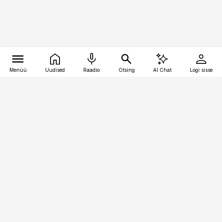
Menüü
Uudised
Raadio
Otsing
AI Chat
Logi sisse
Vana-Lõuna 39/1, 19094 Tallinn
(+372) 667 0111
pollumajandus@pollumajandus.ee
Telli
Reklaam
Firmast
Sisu kasutamisõigused
Ajakirjaniku