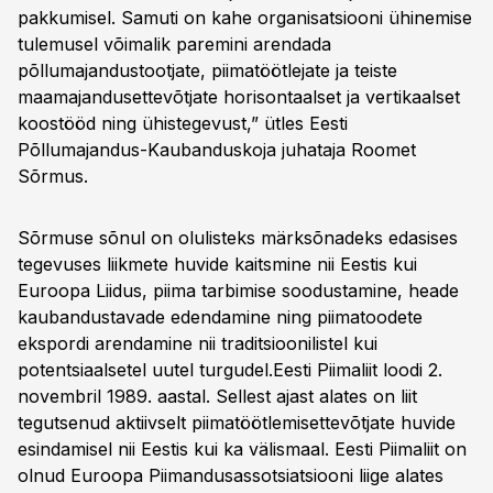
pakkumisel. Samuti on kahe organisatsiooni ühinemise
tulemusel võimalik paremini arendada
põllumajandustootjate, piimatöötlejate ja teiste
maamajandusettevõtjate horisontaalset ja vertikaalset
koostööd ning ühistegevust,” ütles Eesti
Põllumajandus-Kaubanduskoja juhataja Roomet
Sõrmus.
Sõrmuse sõnul on olulisteks märksõnadeks edasises
tegevuses liikmete huvide kaitsmine nii Eestis kui
Euroopa Liidus, piima tarbimise soodustamine, heade
kaubandustavade edendamine ning piimatoodete
ekspordi arendamine nii traditsioonilistel kui
potentsiaalsetel uutel turgudel.Eesti Piimaliit loodi 2.
novembril 1989. aastal. Sellest ajast alates on liit
tegutsenud aktiivselt piimatöötlemisettevõtjate huvide
esindamisel nii Eestis kui ka välismaal. Eesti Piimaliit on
olnud Euroopa Piimandusassotsiatsiooni liige alates