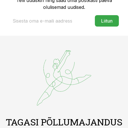
Telli uudiskiri ning saad oma postkasti päeva
olulisemad uudised.
Liitun
TAGASI PÕLLUMAJANDUS