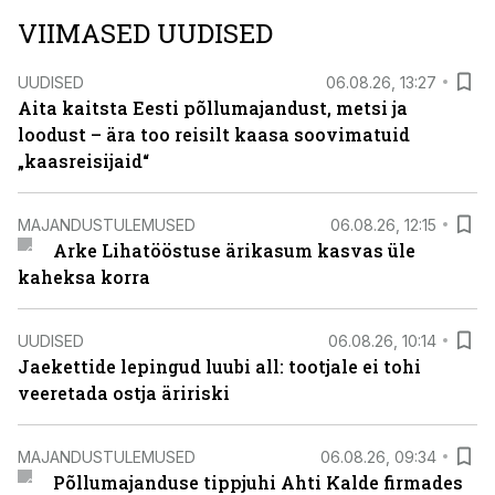
VIIMASED UUDISED
UUDISED
06.08.26, 13:27
Aita kaitsta Eesti põllumajandust, metsi ja
loodust – ära too reisilt kaasa soovimatuid
„kaasreisijaid“
MAJANDUSTULEMUSED
06.08.26, 12:15
Arke Lihatööstuse ärikasum kasvas üle
kaheksa korra
UUDISED
06.08.26, 10:14
Jaekettide lepingud luubi all: tootjale ei tohi
veeretada ostja äririski
MAJANDUSTULEMUSED
06.08.26, 09:34
Põllumajanduse tippjuhi Ahti Kalde firmades