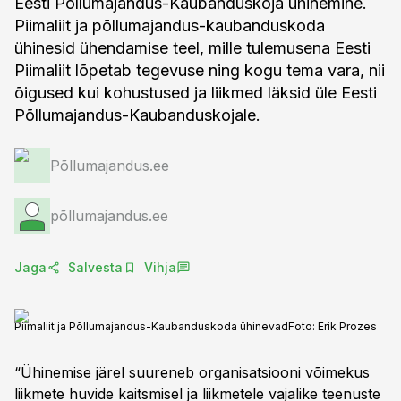
Eesti Põllumajandus-Kaubanduskoja ühinemine.
Piimaliit ja põllumajandus-kaubanduskoda
ühinesid ühendamise teel, mille tulemusena Eesti
Piimaliit lõpetab tegevuse ning kogu tema vara, nii
õigused kui kohustused ja liikmed läksid üle Eesti
Põllumajandus-Kaubanduskojale.
Põllumajandus.ee
põllumajandus.ee
Jaga
Salvesta
Vihja
Piimaliit ja Põllumajandus-Kaubanduskoda ühinevad
Foto:
Erik Prozes
“Ühinemise järel suureneb organisatsiooni võimekus
liikmete huvide kaitsmisel ja liikmetele vajalike teenuste