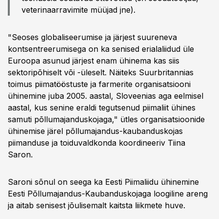
veterinaarravimite müüjad jne).
"Seoses globaliseerumise ja järjest suureneva
kontsentreerumisega on ka senised erialaliidud üle
Euroopa asunud järjest enam ühinema kas siis
sektoripõhiselt või -üleselt. Näiteks Suurbritannias
toimus piimatööstuste ja farmerite organisatsiooni
ühinemine juba 2005. aastal, Sloveenias aga eelmisel
aastal, kus senine eraldi tegutsenud piimaliit ühines
samuti põllumajanduskojaga," ütles organisatsioonide
ühinemise järel põllumajandus-kaubanduskojas
piimanduse ja toiduvaldkonda koordineeriv Tiina
Saron.
Saroni sõnul on seega ka Eesti Piimaliidu ühinemine
Eesti Põllumajandus-Kaubanduskojaga loogiline areng
ja aitab senisest jõulisemalt kaitsta liikmete huve.