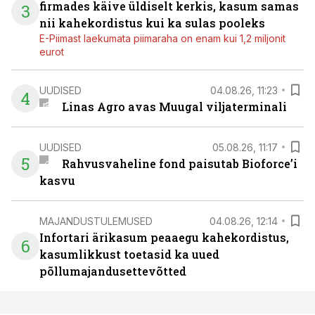
firmades käive üldiselt kerkis, kasum samas
3
nii kahekordistus kui ka sulas pooleks
E-Piimast laekumata piimaraha on enam kui 1,2 miljonit
eurot
UUDISED
04.08.26, 11:23
4
Linas Agro avas Muugal viljaterminali
UUDISED
05.08.26, 11:17
5
Rahvusvaheline fond paisutab Bioforce’i
kasvu
MAJANDUSTULEMUSED
04.08.26, 12:14
Infortari ärikasum peaaegu kahekordistus,
6
kasumlikkust toetasid ka uued
põllumajandusettevõtted