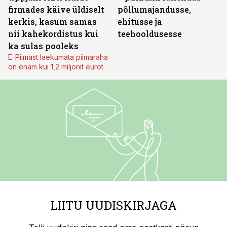
firmades käive üldiselt
põllumajandusse,
kerkis, kasum samas
ehitusse ja
nii kahekordistus kui
teehooldusesse
ka sulas pooleks
E-Piimast laekumata piimaraha
on enam kui 1,2 miljonit eurot
LIITU UUDISKIRJAGA