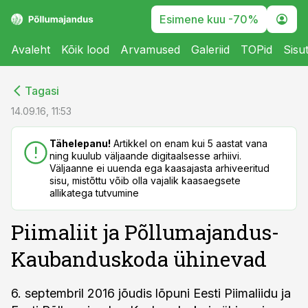
Esimene kuu -70%
Avaleht
Kõik lood
Arvamused
Galeriid
TOPid
Sisu
cebook
cebook
Tagasi
Twitter)
Twitter)
14.09.16, 11:53
kedIn
kedIn
Tähelepanu!
Artikkel on enam kui 5 aastat vana
ning kuulub väljaande digitaalsesse arhiivi.
ail
ail
Väljaanne ei uuenda ega kaasajasta arhiveeritud
sisu, mistõttu võib olla vajalik kaasaegsete
k
k
allikatega tutvumine
Piimaliit ja Põllumajandus-
Kaubanduskoda ühinevad
6. septembril 2016 jõudis lõpuni Eesti Piimaliidu ja