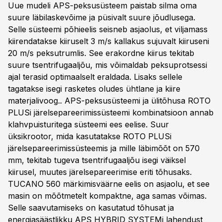
Uue mudeli APS-peksusüsteem paistab silma oma
suure läbilaskevõime ja püsivalt suure jõudlusega.
Selle süsteemi põhieelis seisneb asjaolus, et viljamass
kiirendatakse kiiruselt 3 m/s kallakus sujuvalt kiiruseni
20 m/s peksutrumlis. See erakordne kiirus tekitab
suure tsentrifugaaljõu, mis võimaldab peksuprotsessi
ajal terasid optimaalselt eraldada. Lisaks sellele
tagatakse isegi rasketes oludes ühtlane ja kiire
materjalivoog.. APS-peksusüsteemi ja ülitõhusa ROTO
PLUSi järelsepareerimissüsteemi kombinatsioon annab
klahvpuisturitega süsteemi ees eelise. Suur
üksikrootor, mida kasutatakse ROTO PLUSi
järelsepareerimissüsteemis ja mille läbimõõt on 570
mm, tekitab tugeva tsentrifugaaljõu isegi väiksel
kiirusel, muutes järelsepareerimise eriti tõhusaks.
TUCANO 560 märkimisväärne eelis on asjaolu, et see
masin on mõõtmetelt kompaktne, aga samas võimas.
Selle saavutamiseks on kasutatud tõhusat ja
energiasäästlikku APS HYBRID SYSTEMi lahendust