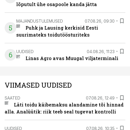
lõputult ühe osapoole kanda jätta
MAJANDUSTULEMUSED
07.08.26, 09:30
5
Puhk ja Lausing kerkisid Eesti
suurimateks toidutöösturiteks
UUDISED
04.08.26, 11:23
6
Linas Agro avas Muugal viljaterminali
VIIMASED UUDISED
SAATED
07.08.26, 12:49
Läti toidu käibemaksu alandamine tõi hinnad
alla. Analüütik: riik teeb seal tugevat kontrolli
UUDISED
07.08.26, 10:35