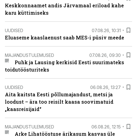
Keskkonnaamet andis Järvamaal eriload kahe
karu küttimiseks
UUDISED
07.08.26, 10:31
Eluaseme kaaslaenust saab MES-i püsiv meede
MAJANDUSTULEMUSED
07.08.26, 09:30
Puhk ja Lausing kerkisid Eesti suurimateks
toidutöösturiteks
UUDISED
06.08.26, 13:27
Aita kaitsta Eesti põllumajandust, metsi ja
loodust – ära too reisilt kaasa soovimatuid
„kaasreisijaid“
MAJANDUSTULEMUSED
06.08.26, 12:15
Arke Lihatööstuse ärikasum kasvas üle