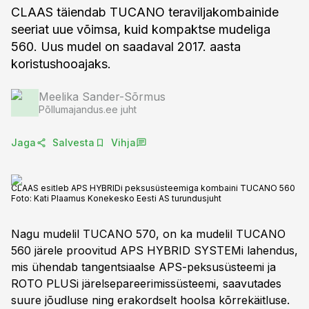
CLAAS täiendab TUCANO teraviljakombainide
seeriat uue võimsa, kuid kompaktse mudeliga
560. Uus mudel on saadaval 2017. aasta
Meelika Sander-Sõrmus
Põllumajandus.ee juht
Jaga
Salvesta
Vihja
CLAAS esitleb APS HYBRIDi peksusüsteemiga kombaini TUCANO 560
Foto:
Kati Plaamus Konekesko Eesti AS turundusjuht
Nagu mudelil TUCANO 570, on ka mudelil TUCANO
560 järele proovitud APS HYBRID SYSTEMi lahendus,
mis ühendab tangentsiaalse APS-peksusüsteemi ja
ROTO PLUSi järelsepareerimissüsteemi, saavutades
suure jõudluse ning erakordselt hoolsa kõrrekäitluse.