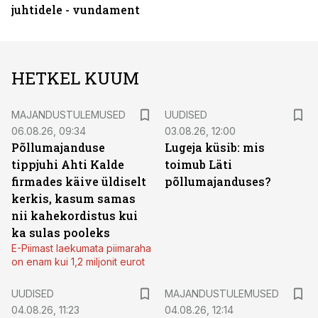
juhtidele - vundament
HETKEL KUUM
MAJANDUSTULEMUSED
UUDISED
06.08.26, 09:34
03.08.26, 12:00
Põllumajanduse
Lugeja küsib: mis
tippjuhi Ahti Kalde
toimub Läti
firmades käive üldiselt
põllumajanduses?
kerkis, kasum samas
nii kahekordistus kui
ka sulas pooleks
E-Piimast laekumata piimaraha
on enam kui 1,2 miljonit eurot
UUDISED
MAJANDUSTULEMUSED
04.08.26, 11:23
04.08.26, 12:14