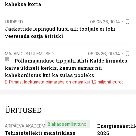
kaheksa korra
UUDISED
06.08.26, 10:14
Jaekettide lepingud luubi all: tootjale ei tohi
veeretada ostja äririski
MAJANDUSTULEMUSED
06.08.26, 09:34
Põllumajanduse tippjuhi Ahti Kalde firmades
käive üldiselt kerkis, kasum samas nii
kahekordistus kui ka sulas pooleks
E-Piimast laekumata piimaraha on enam kui 1,2 miljonit eurot
ÜRITUSED
8 akadeemilist tundi
Energiasäästli
ÄRIPÄEVA AKADEEMIA
Tehisintellekti meistriklass
2026