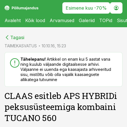
Esimene kuu -70%
Avaleht
Kõik lood
Arvamused
Galeriid
TOPid
Sisu
cebook
cebook
Tagasi
Twitter)
Twitter)
TAIMEKASVATUS
10.10.16, 15:23
kedIn
kedIn
Tähelepanu!
Artikkel on enam kui 5 aastat vana
ning kuulub väljaande digitaalsesse arhiivi.
ail
ail
Väljaanne ei uuenda ega kaasajasta arhiveeritud
sisu, mistõttu võib olla vajalik kaasaegsete
k
k
allikatega tutvumine
CLAAS esitleb APS HYBRIDi
peksusüsteemiga kombaini
TUCANO 560