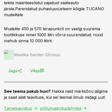
tekita maanteesõidul vajadust saateauto
järele.
Parendatud puhastussüsteem kõigile TUCANO
mudelitele
Mudelite 450 ja 570 terapunkrit on veelgi suurema
tootlikkuse nimel 1000 liitri võrra suurendatud: nüüd
mahub sinna 10 000 liitrit.
Meelika Sander-Sõrmus
Jaga
Vihja
See teema pakub huvi?
Hakka neid märksõnu jälgima
ja saad alati teavituse, kui sel teemal ilmub midagi uut!
Taimekasvatus
põllumajandustehnika