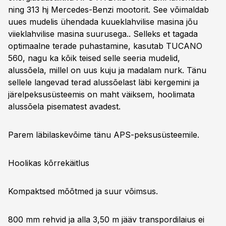
ning 313 hj Mercedes-Benzi mootorit. See võimaldab
uues mudelis ühendada kuueklahvilise masina jõu
viieklahvilise masina suurusega.. Selleks et tagada
optimaalne terade puhastamine, kasutab TUCANO
560, nagu ka kõik teised selle seeria mudelid,
alussõela, millel on uus kuju ja madalam nurk. Tänu
sellele langevad terad alussõelast läbi kergemini ja
järelpeksusüsteemis on maht väiksem, hoolimata
alussõela pisematest avadest.
Parem läbilaskevõime tänu APS-peksusüsteemile.
Hoolikas kõrrekäitlus
Kompaktsed mõõtmed ja suur võimsus.
800 mm rehvid ja alla 3,50 m jääv transpordilaius ei