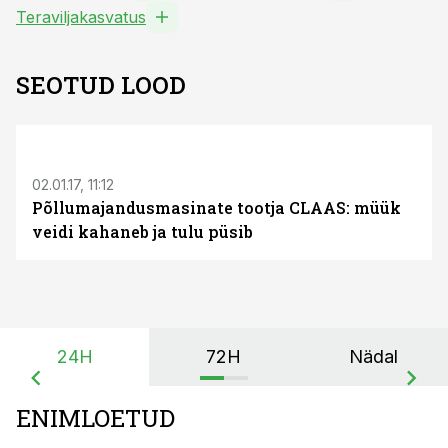
Teraviljakasvatus
SEOTUD LOOD
S
02.01.17, 11:12
Põllumajandusmasinate tootja CLAAS: müük
veidi kahaneb ja tulu püsib
24H
72H
Nädal
ENIMLOETUD