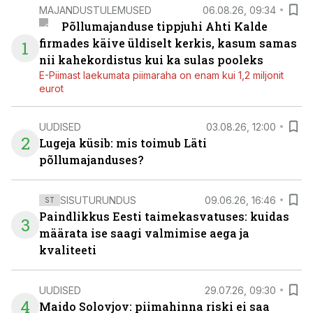
MAJANDUSTULEMUSED
06.08.26, 09:34
Põllumajanduse tippjuhi Ahti Kalde
firmades käive üldiselt kerkis, kasum samas
1
nii kahekordistus kui ka sulas pooleks
E-Piimast laekumata piimaraha on enam kui 1,2 miljonit
eurot
UUDISED
03.08.26, 12:00
2
Lugeja küsib: mis toimub Läti
põllumajanduses?
SISUTURUNDUS
09.06.26, 16:46
ST
Paindlikkus Eesti taimekasvatuses: kuidas
3
määrata ise saagi valmimise aega ja
kvaliteeti
UUDISED
29.07.26, 09:30
4
Maido Solovjov: piimahinna riski ei saa