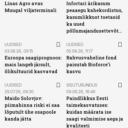
Linas Agro avas
Infortari ärikasum
Muugal viljaterminali
peaaegu kahekordistus,
kasumlikkust toetasid
ka uued
põllumajandusettevõtted
UUDISED
UUDISED
03.08.26, 09:15
05.08.26, 11:17
Euroopa saagiprognoos:
Rahvusvaheline fond
mais langeb järsult,
paisutab Bioforce’i
õlikultuurid kasvavad
kasvu
ST
UUDISED
SISUTURUNDUS
29.07.26, 09:30
09.06.26, 16:46
Maido Solovjov:
Paindlikkus Eesti
piimahinna riski ei saa
taimekasvatuses:
lõputult ühe osapoole
kuidas määrata ise
kanda jätta
saagi valmimise aega ja
kvaliteeti